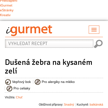
Překvapení
iGurmet
eStránky
Kreativ
Přepno
naviga
Vyhledat
recept
Dušená žebra na kysaném
zelí
Vepřový bok
Pro alergiky na mléko
Pro celiaky
Vložil/a:
Chuť
Obtížnost přípravy:
Snadný
Kuchyně:
balkánská