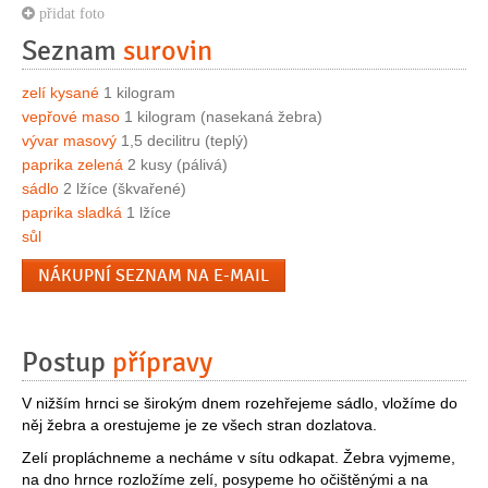
přidat foto
Seznam
surovin
zelí kysané
1 kilogram
vepřové maso
1 kilogram (nasekaná žebra)
vývar masový
1,5 decilitru (teplý)
paprika zelená
2 kusy (pálivá)
sádlo
2 lžíce (škvařené)
paprika sladká
1 lžíce
sůl
NÁKUPNÍ SEZNAM NA E-MAIL
Postup
přípravy
V nižším hrnci se širokým dnem rozehřejeme sádlo, vložíme do
něj žebra a orestujeme je ze všech stran dozlatova.
Zelí propláchneme a necháme v sítu odkapat. Žebra vyjmeme,
na dno hrnce rozložíme zelí, posypeme ho očištěnými a na