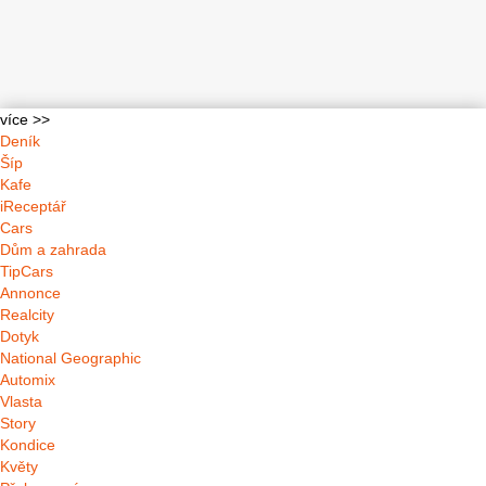
více >>
Deník
Šíp
Kafe
iReceptář
Cars
Dům a zahrada
TipCars
Annonce
Realcity
Dotyk
National Geographic
Automix
Vlasta
Story
Kondice
Květy