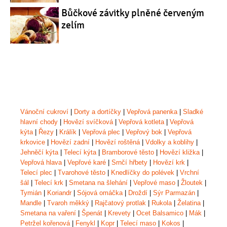
Bůčkové závitky plněné červeným
zelím
Vánoční cukroví
|
Dorty a dortíčky
|
Vepřová panenka
|
Sladké
hlavní chody
|
Hovězí svíčková
|
Vepřová kotleta
|
Vepřová
kýta
|
Řezy
|
Králík
|
Vepřová plec
|
Vepřový bok
|
Vepřová
krkovice
|
Hovězí zadní
|
Hovězí roštěná
|
Vdolky a koblihy
|
Jehněčí kýta
|
Telecí kýta
|
Bramborové těsto
|
Hovězí kližka
|
Vepřová hlava
|
Vepřové karé
|
Srnčí hřbety
|
Hovězí krk
|
Telecí plec
|
Tvarohové těsto
|
Knedlíčky do polévek
|
Vrchní
šál
|
Telecí krk
|
Smetana na šlehání
|
Vepřové maso
|
Žloutek
|
Tymián
|
Koriandr
|
Sójová omáčka
|
Droždí
|
Sýr Parmazán
|
Mandle
|
Tvaroh měkký
|
Rajčatový protlak
|
Rukola
|
Želatina
|
Smetana na vaření
|
Špenát
|
Krevety
|
Ocet Balsamico
|
Mák
|
Petržel kořenová
|
Fenykl
|
Kopr
|
Telecí maso
|
Kokos
|