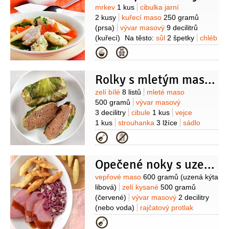
Suroviny
mrkev
1 kus
cibulka jarní
2 kusy
kuřecí maso
250 gramů
(prsa)
vývar masový
9 decilitrů
(kuřecí)
Na těsto:
sůl
2 špetky
chléb
toastový
2 plátky
(bez kůrky)
rýže
Kategorie
250 gramů
(vařená nebo
dušená)
vejce
1 kus
sýr krémový
Rolky s mletým masem
30 gramů
pažitka
1 lžíce
(nakrájená)
pepř bílý
1 špetka
Suroviny
zelí bílé
8 listů
mleté maso
(mletý)
500 gramů
vývar masový
3 decilitry
cibule
1 kus
vejce
1 kus
strouhanka
3 lžíce
sádlo
2 lžíce
olej
1 lžíce
česnek
Kategorie
2 stroužky
Opečené noky s uzenou kýtou a červeným zelím
Suroviny
vepřové maso
600 gramů
(uzená kýta
libová)
zelí kysané
500 gramů
(červené)
vývar masový
2 decilitry
(nebo voda)
rajčatový protlak
3 lžíce
víno červené
2 lžíce
cibule
Kategorie
1 kus
pepř černý
1 lžíce
(celý,