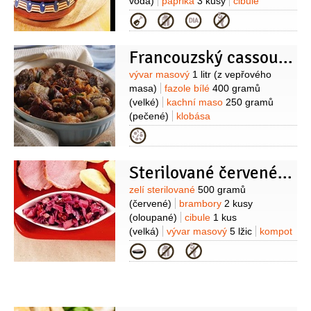
voda)
paprika
3 kusy
cibule
1 kus
rajčátka cherry
6 kusů
olej
Kategorie
slunečnicový
3 lžíce
česnek
3 stroužky
paprika pálivá
1 špetka
Francouzský cassoulet
(mletá)
Suroviny
vývar masový
1 litr
(z vepřového
masa)
fazole bílé
400 gramů
(velké)
kachní maso
250 gramů
(pečené)
klobása
250 gramů
vepřové maso
Kategorie
150 gramů
(krkovice)
vepřové maso
100 gramů
(bůček)
rajčata
Sterilované červené zelí s bramborami
1 kus
cibule
1 kus
strouhanka
2 hrsti
Suroviny
zelí sterilované
500 gramů
(červené)
brambory
2 kusy
(oloupané)
cibule
1 kus
(velká)
vývar masový
5 lžic
kompot
brusinkový
3 lžíce
slanina
2 lžíce
(na
Kategorie
kostičky)
olej
1 lžíce
šťáva
citronová
pepř černý
(mletý)