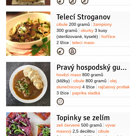
Kategorie
2 decilitry
med
1 decilitr
česnek
1 stroužek
pepř černý
1/2
lžičky
Telecí Stroganov
(mletý)
Suroviny
cibule
200 gramů
žampiony
300 gramů
okurky
3 kusy
(sterilizované, kyselé)
hořčice
2 lžíce
telecí maso
600 gramů
mouka pšeničná hladká
Kategorie
1 lžíce
vývar masový
300 mililitrů
pepř černý
Pravý hospodský guláš se silnou šťávou a domácími žemlovými knedlíky
(mletý)
šťáva citronová
Suroviny
hovězí maso
800 gramů
(kližky)
cibule
800 gramů
olej
slunečnicový
4 lžíce
rajčatový protlak
3 lžíce
paprika sladká
2 lžíce
rajčata
400 gramů
Kategorie
(loupané)
vývar masový
600 mililitrů
(silný)
paprika kapie
1 kus
česnek
Topinky se zelím
3 stroužky
Žemlové knedlíky:
pečivo
8 kusů
(bílé)
mléko
Suroviny
zelí červené
500 gramů
vývar
150 mililitrů
vejce
3 kusy
petržel
masový
2,5 decilitru
cibule
kadeřavá/kudrnka
1 hrst
sůl