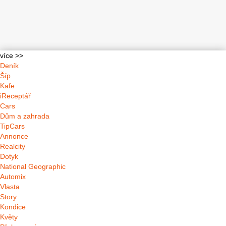
více >>
Deník
Šíp
Kafe
iReceptář
Cars
Dům a zahrada
TipCars
Annonce
Realcity
Dotyk
National Geographic
Automix
Vlasta
Story
Kondice
Květy