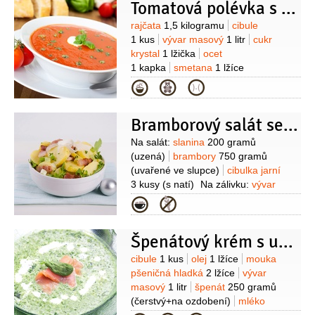
Tomatová polévka s bazalkou
Suroviny
rajčata
1,5 kilogramu
cibule
1 kus
vývar masový
1 litr
cukr
krystal
1 lžička
ocet
1 kapka
smetana
1 lžíce
(zakysaná)
bazalka
(čerstvé lístky)
Kategorie
Bramborový salát se slaninou a sýrem
Suroviny
Na salát:
slanina
200 gramů
(uzená)
brambory
750 gramů
(uvařené ve slupce)
cibulka jarní
3 kusy
(s natí)
Na zálivku:
vývar
masový
2 lžíce
olej olivový
Kategorie
2 lžíce
ocet vinný
1 lžíce
sůl
pepř
černý
(mletý)
bylinky
1 lžíce
(jemně
Špenátový krém s uzeným lososem
nasekané - petrželka, bazalka,
estragon)
Na podávání:
rukola
Suroviny
cibule
1 kus
olej
1 lžíce
mouka
1 svazek
sýr Parmezán
40 gramů
pšeničná hladká
2 lžíce
vývar
masový
1 litr
špenát
250 gramů
(čerstvý+na ozdobení)
mléko