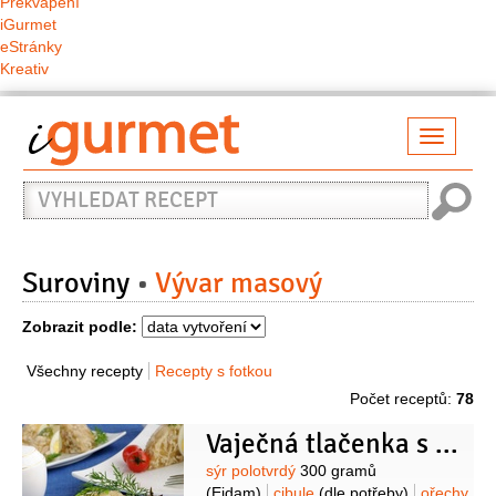
Překvapení
iGurmet
eStránky
Kreativ
Přepno
naviga
Vyhledat
recept
Suroviny
Vývar masový
Zobrazit podle:
Všechny recepty
Recepty s fotkou
Počet receptů:
78
Vaječná tlačenka s ořechy
Suroviny
sýr polotvrdý
300 gramů
(Eidam)
cibule
(dle potřeby)
ořechy