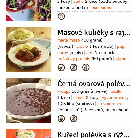
2 kusy
sádlo
2 lžíce
(podle potřeby
1 špetka
můžeme přidat)
ocet vinný
2 lžíce
moučka škrobová
1 lžička
Kategorie
(případně 2 lžičky)
tymián
1 lžička
oregano
1 lžička
pepř černý
Masové kuličky s rajskou omáčkou
1 špetka
(mletý)
Suroviny
mleté maso
400 gramů
(hovězí)
cibule
1 kus
(malá)
pepř
černý
(mletý)
sůl
Na omáčku:
rajčatový protlak
250 gramů
vývar
masový
5 decilitrů
(nebo
Kategorie
voda)
cibule
2 kusy
mouka
pšeničná hladká
2,5 lžíce
olej
Černá ovarová polévka
2 lžíce
cukr
1 lžíce
pepř
10 kuliček
nové koření
Suroviny
kroupy
100 gramů
(velké)
sádlo
5 kuliček
bobkový list
5 kusů
1 lžíce
cibule
2 kusy
vývar masový
1,25 litru
(vepřový)
krev čerstvá
250 mililitrů
(přecezená, rozmíchaná,
vepřová)
česnek
Kategorie
5 stroužků
majoránka
sůl
pepř
Kuřecí polévka s rýžovými nočky