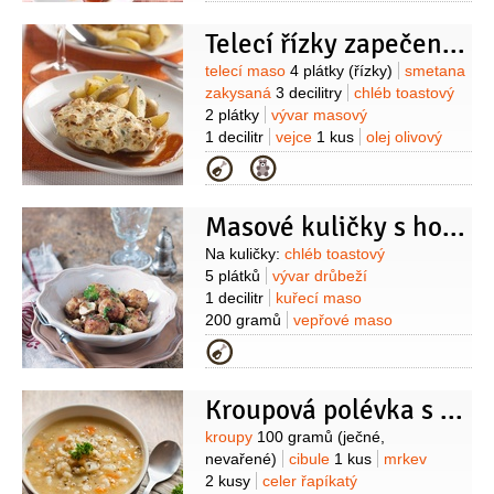
orientační množství)
sádlo
Telecí řízky zapečené se smetanou
1 lžíce
voda
1 decilitr
(orientační
množství)
Na těsto:
brambory
Suroviny
telecí maso
4 plátky
(řízky)
smetana
400 gramů
(moučné, uvařené ve
zakysaná
3 decilitry
chléb toastový
slupce)
mouka pšeničná hrubá
2 plátky
vývar masový
150 gramů
máslo
2,5 lžíce
vejce
1 decilitr
vejce
1 kus
olej olivový
1 kus
muškátový oříšek
1 špetka
4 lžíce
sýr Parmezán
2 lžíce
Kategorie
(mletý)
sůl
(strouhaný)
pesto bazalkové
2 lžíce
rajčatový protlak
1 lžíce
Masové kuličky s houbovou omáčkou
Suroviny
Na kuličky:
chléb toastový
5 plátků
vývar drůbeží
1 decilitr
kuřecí maso
200 gramů
vepřové maso
150 gramů
(libové)
vejce
Kategorie
1 kus
cibule
1 kus
česnek
1 stroužek
koření do mletého
Kroupová polévka s uzeným masem
masa
sůl
Na asijskou houbovou
omáčku:
máslo
1 lžíce
shiitake
Suroviny
kroupy
100 gramů
(ječné,
100 gramů
žampiony
nevařené)
cibule
1 kus
mrkev
100 gramů
víno bílé
2 lžíce
vývar
2 kusy
celer řapíkatý