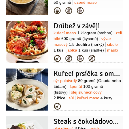
masový
2/3
decilitru
(silný)
smetana
50 gramů
uzené maso
1,8 decilitru
hořčice kremžská
100 gramů
olej
1 lžíce
vývar
Kategorie
2 lžíce
pepř černý
(mletý)
sůl
masový
1,5 litru
brambory
Kromě toho:
olej
(na opečení)
1 kus
petržel kadeřavá/kudrnka
Drůbež v závěji
Suroviny
kuřecí maso
1 kilogram
(stehna)
zelí
bílé
600 gramů
(kysané)
vývar
masový
1,5 decilitru
(horký)
cibule
1 kus
jablka
1 kus
(sladké)
máslo
40 gramů
cukr
1 lžíce
kmín
pepř
Kategorie
černý
(mletý)
Kuřecí prsíčka s omáčkou a houbami
Suroviny
sýr polotvrdý
80 gramů
(Gouda nebo
Eidam)
špenát
100 gramů
(listový)
olej slunečnicový
2 lžíce
sůl
kuřecí maso
4 kusy
(prsa)
Na omáčku:
olej olivový
Kategorie
2 lžíce
česnek
2 stroužky
kmín
(mletý)
sůl
houby nakládané
Steak s čokoládovou omáčkou
250 gramů
smetana na vaření
2 decilitry
vývar masový
olej olivový
3 lžíce
máslo