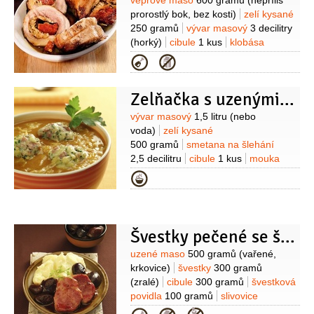
Suroviny
vepřové maso
600 gramů
(nepříliš
prorostlý bok, bez kosti)
zelí kysané
250 gramů
vývar masový
3 decilitry
(horký)
cibule
1 kus
klobása
čabajka
1 kus
(pikantní)
sádlo
Kategorie
30 gramů
(škvařené)
hořčice
plnotučná
2 lžíce
česnek
Zelňačka s uzenými knedlíčky
2 stroužky
pepř černý
(mletý)
Suroviny
vývar masový
1,5 litru
(nebo
voda)
zelí kysané
500 gramů
smetana na šlehání
2,5 decilitru
cibule
1 kus
mouka
pšeničná hladká
30 gramů
sádlo
Kategorie
3 lžíce
(nebo jiný vhodný
tuk)
paprika
1 lžička
(mletá - sladká i
pálivá)
pepř
3 kuličky
nové koření
3 kuličky
Na knedlíčky:
klobása
1 kus
Švestky pečené se šunkou
(uzená, větší)
houska
1 kus
Suroviny
uzené maso
500 gramů
(vařené,
(starší)
vejce
1 kus
mouka pšeničná
krkovice)
švestky
300 gramů
hrubá
2 lžíce
pažitka
2 lžíce
(zralé)
cibule
300 gramů
švestková
povidla
100 gramů
slivovice
2 decilitry
vývar masový