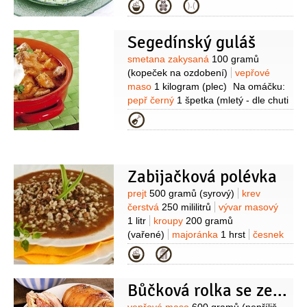
2 lžíce
špenát mražený
Kategorie
1 balení
česnek
2 stroužky
smetana
200 mililitrů
(zakysaná)
Segedínský guláš
Suroviny
smetana zakysaná
100 gramů
(kopeček na ozdobení)
vepřové
maso
1 kilogram
(plec)
Na omáčku:
pepř černý
1 špetka
(mletý - dle chuti
)
sůl
1 špetka
(dle chuti )
paprika
Kategorie
1 lžíce
(mletá )
zelí kysané
500 gramů
vývar masový
4 decilitry
smetana
2,5 decilitru
(12%
)
cibule
2 kusy
sádlo
3 lžíce
Zabijačková polévka
(škvařené )
mouka pšeničná hladká
Suroviny
prejt
500 gramů
(syrový)
krev
1 lžíce
(případně 2 lžíce )
čerstvá
250 mililitrů
vývar masový
1 litr
kroupy
200 gramů
(vařené)
majoránka
1 hrst
česnek
2 stroužky
pepř
sůl
Kategorie
Bůčková rolka se zelím