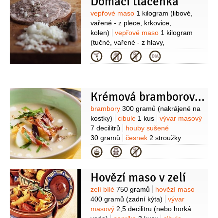
Domácí tlačenka
Suroviny
vepřové maso
1 kilogram
(libové,
vařené - z plece, krkovice,
kolen)
vepřové maso
1 kilogram
(tučné, vařené - z hlavy,
laloku)
vepřové maso
250 gramů
Kategorie
(jazyk, vařený)
játra
(vepřová,
vařená - kousek)
vepřové maso
1 kus
(nožička, vařená)
kůže
250 gramů
(vepřová, vařená)
játra
Krémová bramborová polévka
(vepřová, syrová - kousek)
vývar
Suroviny
brambory
300 gramů
(nakrájené na
masový
2,5 decilitru
kostky)
cibule
1 kus
vývar masový
(nemastný)
česnek
2 stroužky
(nebo
7 decilitrů
houby sušené
i více, podle chuti)
30 gramů
česnek
2 stroužky
(plátky)
smetana na šlehání
1 decilitr
Kategorie
(33%)
máslo
40 gramů
slanina
anglická
2 plátky
(nakrájená na
Hovězí maso v zelí
nudličky)
tymián
1 špetka
Suroviny
zelí bílé
750 gramů
hovězí maso
400 gramů
(zadní kýta)
vývar
masový
2,5 decilitru
(nebo horká