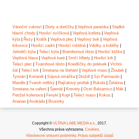
Vánoční cukroví
|
Dorty a dortíčky
|
Vepřová panenka
|
Sladké
hlavní chody
|
Hovězí svíčková
|
Vepřová kotleta
|
Vepřová
kýta
|
Řezy
|
Králík
|
Vepřová plec
|
Vepřový bok
|
Vepřová
krkovice
|
Hovězí zadní
|
Hovězí roštěná
|
Vdolky a koblihy
|
Jehněčí kýta
|
Telecí kýta
|
Bramborové těsto
|
Hovězí kližka
|
Vepřová hlava
|
Vepřové karé
|
Srnčí hřbety
|
Hovězí krk
|
Telecí plec
|
Tvarohové těsto
|
Knedlíčky do polévek
|
Vrchní
šál
|
Telecí krk
|
Smetana na šlehání
|
Vepřové maso
|
Žloutek
|
Tymián
|
Koriandr
|
Sójová omáčka
|
Droždí
|
Sýr Parmazán
|
Mandle
|
Tvaroh měkký
|
Rajčatový protlak
|
Rukola
|
Želatina
|
Smetana na vaření
|
Špenát
|
Krevety
|
Ocet Balsamico
|
Mák
|
Petržel kořenová
|
Fenykl
|
Kopr
|
Telecí maso
|
Kokos
|
Ananas
|
Avokádo
|
Brusinky
Copyright ©
VLTAVA LABE MEDIA a.s.,
2017.
Všechna práva vyhrazena.
Cookies
.
Všeobecné smluvní podmínky
.
Práva subjektů údajů