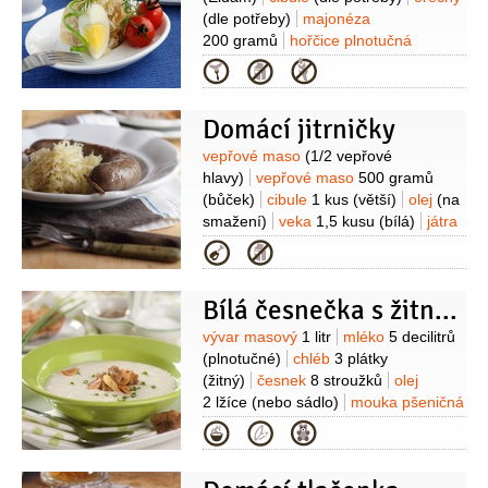
(dle potřeby)
majonéza
200 gramů
hořčice plnotučná
1 lžíce
vejce
10 kusů
vývar masový
Kategorie
200 mililitrů
želatina
1 balení
Domácí jitrničky
Suroviny
vepřové maso
(1/2 vepřové
hlavy)
vepřové maso
500 gramů
(bůček)
cibule
1 kus
(větší)
olej
(na
smažení)
veka
1,5 kusu
(bílá)
játra
200 gramů
(vepřová)
česnek
Kategorie
1 palička
(podle
chuti)
sůl
majoránka
(jemně
Bílá česnečka s žitnými krutony
drcená)
Suroviny
vývar masový
1 litr
mléko
5 decilitrů
(plnotučné)
chléb
3 plátky
(žitný)
česnek
8 stroužků
olej
2 lžíce
(nebo sádlo)
mouka pšeničná
hladká
2 lžíce
pepř černý
Kategorie
(mletý)
sůl
pažitka