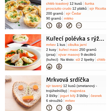
Suroviny
chléb toastový
12 kusů
šunka
prosciutto crudo
12 plátků
sýr Ricotta
200 gramů
sýr Čedar
90 gramů
mléko
125 mililitrů
semínka sezamová
(na
Kategorie
ozdobení)
tymián
(čerstvý k
podávání)
petržel hladkolistá
(k
Kuřecí polévka s rýžovými nočky
podávání)
máslo
(na vymazání
formy)
Suroviny
mrkev
1 kus
cibulka jarní
2 kusy
kuřecí maso
250 gramů
(prsa)
vývar masový
9 decilitrů
(kuřecí)
Na těsto:
sůl
2 špetky
chléb
toastový
2 plátky
(bez kůrky)
rýže
Kategorie
250 gramů
(vařená nebo
dušená)
vejce
1 kus
sýr krémový
Mrkvová srdíčka
30 gramů
pažitka
1 lžíce
(nakrájená)
pepř bílý
1 špetka
Suroviny
sýr tavený
12 kusů
(smetanový -
(mletý)
trojúhelníčky)
majonéza
3 lžičky
jogurt bílý
3 lžičky
česnek
6 stroužků
mrkev
2 kusy
sůl
pepř
šťáva
Kategorie
citronová
chléb toastový
15 kusů