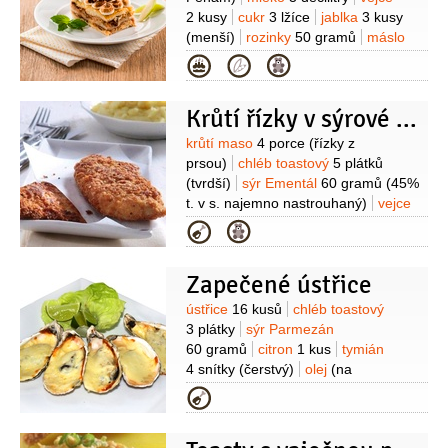
2 kusy
cukr
3 lžíce
jablka
3 kusy
(menší)
rozinky
50 gramů
máslo
(na vymazání formy a
Kategorie
pokapání)
strouhanka
(na vysypání
formy)
máta
(čerstvá, na ozdobení)
Krůtí řízky v sýrové krustě
Suroviny
krůtí maso
4 porce
(řízky z
prsou)
chléb toastový
5 plátků
(tvrdší)
sýr Ementál
60 gramů
(45%
t. v s. najemno nastrouhaný)
vejce
1 kus
pepř černý
(mletý)
sůl
tuk
Kategorie
ztužený (100%)
(Omega na
smažení)
Zapečené ústřice
Suroviny
ústřice
16 kusů
chléb toastový
3 plátky
sýr Parmezán
60 gramů
citron
1 kus
tymián
4 snítky
(čerstvý)
olej
(na
zakápnutí)
sůl
Kategorie