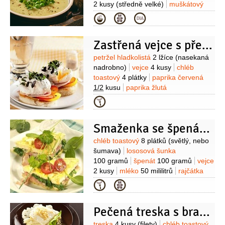
2 kusy
(středně velké)
muškátový
květ
(namletý)
pažitka
(nakrájená
Kategorie
nebo hrachové výhonky)
chléb
toastový
4 kusy
sůl
Zastřená vejce s přelivem
Suroviny
petržel hladkolistá
2 lžíce
(nasekaná
nadrobno)
vejce
4 kusy
chléb
toastový
4 plátky
paprika červená
1/2
kusu
paprika žlutá
1/2
kusu
šunka
2 plátky
ocet
Kategorie
2 lžíce
olivy černé
50 gramů
(bez
pecek)
Na dresink:
smetana
Smaženka se špenátem
zakysaná
1 decilitr
česnek
1 stroužek
paprika chilli
1 kus
pepř
Suroviny
chléb toastový
8 plátků
(světlý, nebo
černý
(mletý)
sůl
majonéza
šumava)
lososová šunka
1 decilitr
100 gramů
špenát
100 gramů
vejce
2 kusy
mléko
50 mililitrů
rajčátka
cherry
8 kusů
petržel
Kategorie
kadeřavá/kudrnka
1 snítka
pažitka
1 svazek
sůl
Pečená treska s bramborovo-květákovou kaší
treska
4 kusy
(filety)
chléb toastový