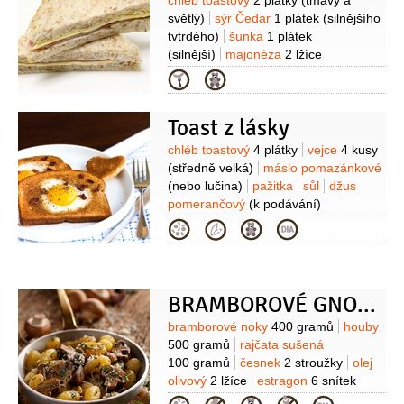
Suroviny
chléb toastový
2 plátky
(tmavý a
světlý)
sýr Čedar
1 plátek
(silnějšího
tvtrdého)
šunka
1 plátek
(silnější)
majonéza
2 lžíce
(Hellmann's delikátní)
bylinky
(na
Kategorie
ozdobu)
Toast z lásky
Suroviny
chléb toastový
4 plátky
vejce
4 kusy
(středně velká)
máslo pomazánkové
(nebo lučina)
pažitka
sůl
džus
pomerančový
(k podávání)
Kategorie
BRAMBOROVÉ GNOCCHI S HOUBAMI
Suroviny
bramborové noky
400 gramů
houby
500 gramů
rajčata sušená
100 gramů
česnek
2 stroužky
olej
olivový
2 lžíce
estragon
6 snítek
(čerstvý)
chléb toastový