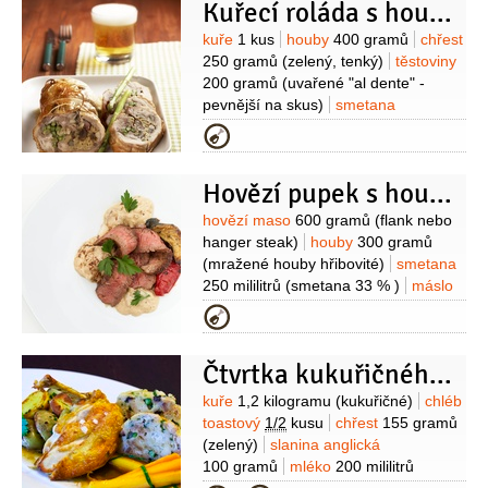
Kuřecí roláda s houbami
Suroviny
kuře
1 kus
houby
400 gramů
chřest
250 gramů
(zelený, tenký)
těstoviny
200 gramů
(uvařené "al dente" -
pevnější na skus)
smetana
2 decilitry
máslo
50 gramů
slanina
Kategorie
anglická
2 plátky
chléb toastový
2 plátky
olej
2 lžíce
Hovězí pupek s houbovým ragú
Suroviny
hovězí maso
600 gramů
(flank nebo
hanger steak)
houby
300 gramů
(mražené houby hřibovité)
smetana
250 mililitrů
(smetana 33 % )
máslo
150 gramů
cibule šalotka
Kategorie
1 kus
česnek
2 stroužky
hořčice
dijonská
2 lžíce
chléb toastový
Čtvrtka kukuřičného kuřátka pečená s jarní nádivkou
8 plátků
citron
1 kus
Suroviny
kuře
1,2 kilogramu
(kukuřičné)
chléb
toastový
1/2
kusu
chřest
155 gramů
(zelený)
slanina anglická
100 gramů
mléko
200 mililitrů