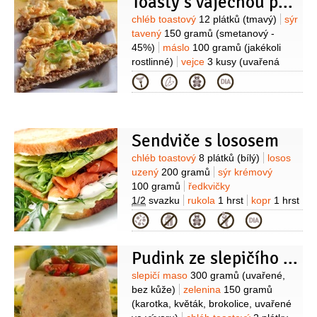
Toasty s vaječnou pomazánkou
Suroviny
chléb toastový
12 plátků
(tmavý)
sýr
tavený
150 gramů
(smetanový -
45%)
máslo
100 gramů
(jakékoli
rostlinné)
vejce
3 kusy
(uvařená
natvrdo)
mrkev
1 kus
sýr tvrdý
Kategorie
1 hrst
(najemno
nastrouhaný)
cibulka jarní
1 kus
pepř bílý
(mletý)
Sendviče s lososem
Suroviny
chléb toastový
8 plátků
(bílý)
losos
uzený
200 gramů
sýr krémový
100 gramů
ředkvičky
1/2
svazku
rukola
1 hrst
kopr
1 hrst
(čerstvý)
sůl
pepř
Kategorie
Pudink ze slepičího masa
Suroviny
slepičí maso
300 gramů
(uvařené,
bez kůže)
zelenina
150 gramů
(karotka, květák, brokolice, uvařené