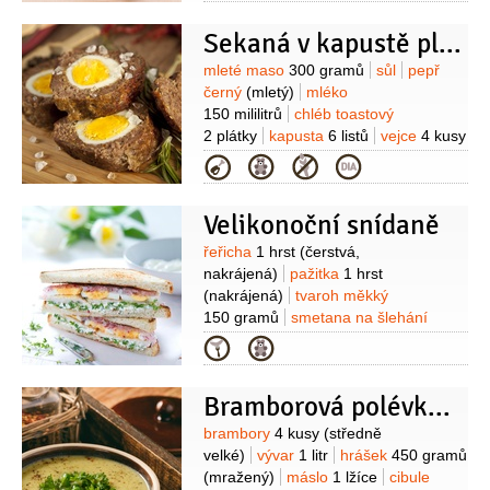
(tmavý)
Sekaná v kapustě plněná vejci I
Suroviny
mleté maso
300 gramů
sůl
pepř
černý
(mletý)
mléko
150 mililitrů
chléb toastový
2 plátky
kapusta
6 listů
vejce
4 kusy
(uvařené natvrdo)
česnek
Kategorie
2 stroužky
citronová kůra
1 špetka
Velikonoční snídaně
Suroviny
řeřicha
1 hrst
(čerstvá,
nakrájená)
pažitka
1 hrst
(nakrájená)
tvaroh měkký
150 gramů
smetana na šlehání
80 gramů
sůl
vejce
4 kusy
(uvařená
Kategorie
natvrdo)
ředkvičky
150 gramů
kuřecí maso
4 plátky
Bramborová polévka s hráškem
(prsa, tenké plátky)
olej slunečnicový
2 lžíce
Suroviny
brambory
4 kusy
(středně
velké)
vývar
1 litr
hrášek
450 gramů
(mražený)
máslo
1 lžíce
cibule