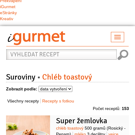
Překvapení
iGurmet
eStránky
Kreativ
Přepno
naviga
Vyhledat
recept
Suroviny
Chléb toastový
Zobrazit podle:
Všechny recepty
Recepty s fotkou
Počet receptů:
153
Super žemlovka
Suroviny
chléb toastový
500 gramů
(Rosický -
Penam)
mléko
3 decilitry
vejce