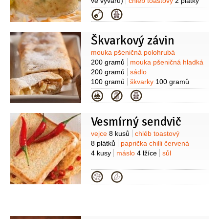
ve vývaru)
chléb toastový
2 plátky
(světlý)
mléko
100 mililitrů
vejce
Kategorie
2 kusy
máslo
40 gramů
sůl
muškátový oříšek
Škvarkový závin
1 špetka
(mletý, nebo
nastrouhaný)
petržel hladkolistá
Suroviny
mouka pšeničná polohrubá
2 lžíce
200 gramů
mouka pšeničná hladká
200 gramů
sádlo
100 gramů
škvarky
100 gramů
(mleté)
vejce
1 kus
ocet
Kategorie
2 lžíce
sůl
mouka pšeničná hladká
3 lžíce
(na vyválení)
Na náplň:
jablka
Vesmírný sendvič
1 kilogram
škvarky
100 gramů
(lehce
rozdrcené)
chléb toastový
Suroviny
vejce
8 kusů
chléb toastový
3 plátky
cukr
5 lžic
šťáva citronová
8 plátků
paprička chilli červená
1 lžíce
4 kusy
máslo
4 lžíce
sůl
Kategorie