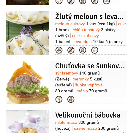
Kategorie
4 plátky
máslo
2 lžíce
sůl
Žlutý meloun s levandulovým sirupem
Suroviny
meloun cukrový
1 kus
(cca 1kg)
cukr
1 hrnek
chléb toastový
2 plátky
(světlý)
cukr skořicový
1 balení
levandule
10 kusů
(stonky,
na ozdobení)
Kategorie
Chuťovka se šunkovou pěnou
Suroviny
sýr krémový
140 gramů
(Žervé)
meruňky
5 kusů
(sušené)
šunka vepřová
80 gramů
máslo
70 gramů
(změklé)
chléb toastový
4 plátky
Kategorie
(světlý)
salát
1 list
(lollo)
pepř černý
(mletý)
Velikonoční bábovka
Suroviny
mleté maso
300 gramů
(hovězí)
uzené maso
200 gramů