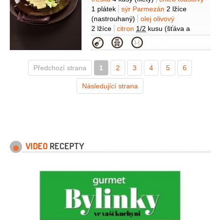
Suroviny
1 plátek
sýr Parmezán
2 lžíce
(nastrouhaný)
olej olivový
2 lžíce
citron
1/2
kusu
(šťáva a
nastrouhaná kůra)
sůl
Na kaši:
Kategorie
brambory
500 gramů
(oloupané)
květák
1 kus
Předchozí strana
(malý)
1
2
smetana na šlehání
3
4
5
6
1 decilitr
máslo
Následující strana
25 gramů
muškátový květ
1 špetka
pepř
(čerstvě mletý)
sůl
VIDEO
RECEPTY