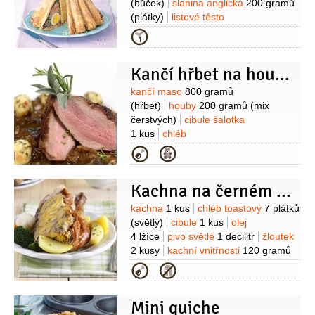
(bůček)
slanina anglická
200 gramů
(plátky)
listové těsto
250 gramů
vejce
6 kusů
mléko
Kategorie
250 mililitrů
chléb toastový
2 plátky
(světlý)
cibulka jarní
2 kusy
česnek
Kančí hřbet na houbovém ragú
5 stroužků
Suroviny
kančí maso
800 gramů
(hřbet)
houby
200 gramů
(mix
čerstvých)
cibule šalotka
1 kus
chléb
toastový
máslo
omáčka demi-glace
Kategorie
1 lžíce
šunka
100 gramů
petržel
hladkolistá
1 hrst
(ne kudrnka )
bílek
Kachna na černém pivu se zázvorem
2 kusy
(sníh)
Suroviny
kachna
1 kus
chléb toastový
7 plátků
(světlý)
cibule
1 kus
olej
4 lžíce
pivo světlé
1 decilitr
žloutek
2 kusy
kachní vnitřnosti
120 gramů
(játra)
pepř černý
(mletý)
zázvor
Kategorie
1 špetka
(mletý)
Mini quiche