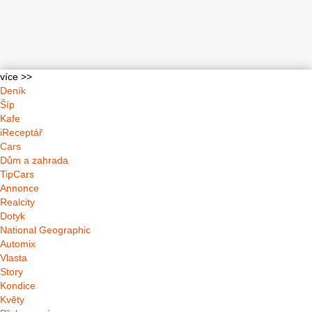
více >>
Deník
Šíp
Kafe
iReceptář
Cars
Dům a zahrada
TipCars
Annonce
Realcity
Dotyk
National Geographic
Automix
Vlasta
Story
Kondice
Květy