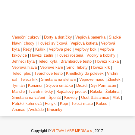
Vánoční cukroví
|
Dorty a dortíčky
|
Vepřová panenka
|
Sladké
hlavní chody
|
Hovězí svíčková
|
Vepřová kotleta
|
Vepřová
kýta
|
Řezy
|
Králík
|
Vepřová plec
|
Vepřový bok
|
Vepřová
krkovice
|
Hovězí zadní
|
Hovězí roštěná
|
Vdolky a koblihy
|
Jehněčí kýta
|
Telecí kýta
|
Bramborové těsto
|
Hovězí kližka
|
Vepřová hlava
|
Vepřové karé
|
Srnčí hřbety
|
Hovězí krk
|
Telecí plec
|
Tvarohové těsto
|
Knedlíčky do polévek
|
Vrchní
šál
|
Telecí krk
|
Smetana na šlehání
|
Vepřové maso
|
Žloutek
|
Tymián
|
Koriandr
|
Sójová omáčka
|
Droždí
|
Sýr Parmazán
|
Mandle
|
Tvaroh měkký
|
Rajčatový protlak
|
Rukola
|
Želatina
|
Smetana na vaření
|
Špenát
|
Krevety
|
Ocet Balsamico
|
Mák
|
Petržel kořenová
|
Fenykl
|
Kopr
|
Telecí maso
|
Kokos
|
Ananas
|
Avokádo
|
Brusinky
Copyright ©
VLTAVA LABE MEDIA a.s.,
2017.