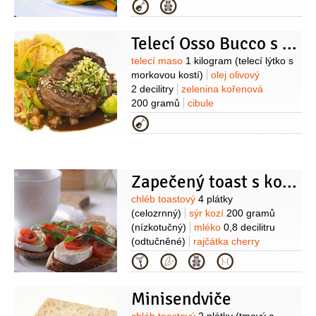
(polotučné)
vejce
2 kusy
petržel
Kategorie
hladkolistá
30 gramů
sirup javorový
50 gramů
brambory
900 gramů
Telecí Osso Bucco s nudlemi
(Grenaille)
Suroviny
telecí maso
1 kilogram
(telecí lýtko s
morkovou kostí)
olej olivový
2 decilitry
zelenina kořenová
200 gramů
cibule
100 gramů
rajčata
100 gramů
Kategorie
(nejlépe pelati z konzervy)
víno bílé
0,1 decilitru
bylinky
1 lžíce
(čerstvé,
podle chuti)
máslo
50 gramů
(šafránový prášek)
sůl
Zapečený toast s kozím sýrem a rajčátky
Suroviny
chléb toastový
4 plátky
(celozrnný)
sýr kozí
200 gramů
(nízkotučný)
mléko
0,8 decilitru
(odtučněné)
rajčátka cherry
8 kusů
rukola
1 hrst
žloutek
Kategorie
1 kus
sůl
Minisendviče