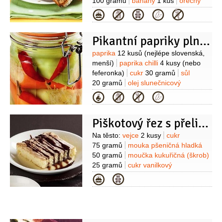
100 gramů
banány
1 kus
ořechy
vlašské
100 gramů
(jemně
Kategorie
umleté)
kakao
2 lžíce
kypřící prášek
do pečiva
1/2
kusu
Pikantní papriky plněné zelím
Suroviny
paprika
12 kusů
(nejlépe slovenská,
menší)
paprika chilli
4 kusy
(nebo
feferonka)
cukr
30 gramů
sůl
20 gramů
olej slunečnicový
2 lžičky
zelí bílé
800 gramů
Na
Kategorie
nálev:
sůl
5 gramů
cukr
10 gramů
ocet
1,3 decilitru
Piškotový řez s přelivem ze sušených švestek
(8%)
pepř černý
8 kuliček
nové
koření
4 kuličky
bobkový list
2 kusy
Suroviny
Na těsto:
vejce
2 kusy
cukr
(celý)
semínko hořčičné
75 gramů
mouka pšeničná hladká
2 lžičky
voda
3,8 decilitru
50 gramů
moučka kukuřičná (škrob)
25 gramů
cukr vanilkový
1/2
balíčku
voda
2 lžíce
sůl
Na
Kategorie
přeliv:
víno červené
2 decilitry
švestková povidla
50 gramů
cukr
1 lžíce
rum hnědý -
tuzemský
1 lžíce
(40%)
med