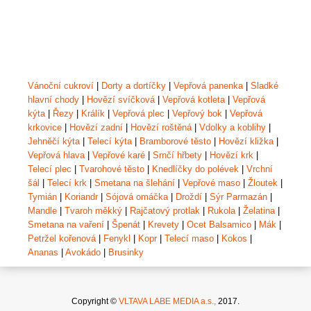
Vánoční cukroví
|
Dorty a dortíčky
|
Vepřová panenka
|
Sladké
hlavní chody
|
Hovězí svíčková
|
Vepřová kotleta
|
Vepřová
kýta
|
Řezy
|
Králík
|
Vepřová plec
|
Vepřový bok
|
Vepřová
krkovice
|
Hovězí zadní
|
Hovězí roštěná
|
Vdolky a koblihy
|
Jehněčí kýta
|
Telecí kýta
|
Bramborové těsto
|
Hovězí kližka
|
Vepřová hlava
|
Vepřové karé
|
Srnčí hřbety
|
Hovězí krk
|
Telecí plec
|
Tvarohové těsto
|
Knedlíčky do polévek
|
Vrchní
šál
|
Telecí krk
|
Smetana na šlehání
|
Vepřové maso
|
Žloutek
|
Tymián
|
Koriandr
|
Sójová omáčka
|
Droždí
|
Sýr Parmazán
|
Mandle
|
Tvaroh měkký
|
Rajčatový protlak
|
Rukola
|
Želatina
|
Smetana na vaření
|
Špenát
|
Krevety
|
Ocet Balsamico
|
Mák
|
Petržel kořenová
|
Fenykl
|
Kopr
|
Telecí maso
|
Kokos
|
Ananas
|
Avokádo
|
Brusinky
Copyright ©
VLTAVA LABE MEDIA a.s.,
2017.