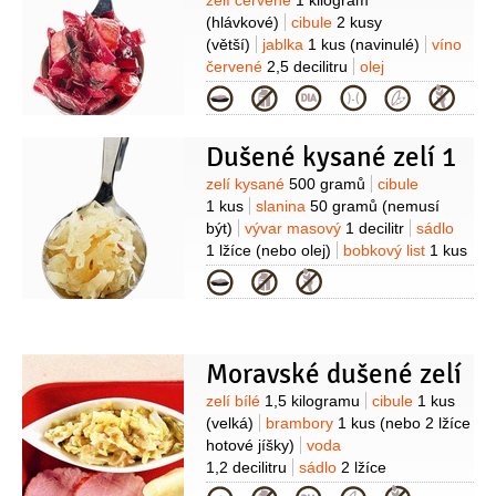
Suroviny
zelí červené
1 kilogram
(hlávkové)
cibule
2 kusy
(větší)
jablka
1 kus
(navinulé)
víno
červené
2,5 decilitru
olej
1 lžíce
kompot brusinkový
Kategorie
2 lžíce
ocet jablečný
2 lžíce
cukr
(dle chuti)
pepř černý
(mletý)
Dušené kysané zelí 1
Suroviny
zelí kysané
500 gramů
cibule
1 kus
slanina
50 gramů
(nemusí
být)
vývar masový
1 decilitr
sádlo
1 lžíce
(nebo olej)
bobkový list
1 kus
(celý)
kmín
cukr
sůl
Kategorie
Moravské dušené zelí
Suroviny
zelí bílé
1,5 kilogramu
cibule
1 kus
(velká)
brambory
1 kus
(nebo 2 lžíce
hotové jíšky)
voda
1,2 decilitru
sádlo
2 lžíce
(škvařené)
cukr
2 lžíce
ocet