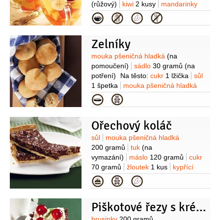
(růžový)
kiwi
2 kusy
mandarinky
2 kusy
Na nálev:
víno bílé
Kategorie
1,5 hrnku
cukr
2 lžíce
voda
1 hrnek
citronová kůra
1 lžička
(ze
Zelníky
čtvrtiny citronu)
hřebíček
2 kusy
(celý)
skořice
1 kus
(celá)
Suroviny
mouka pšeničná hladká
(na
pomoučení)
sádlo
30 gramů
(na
potření)
Na těsto:
cukr
1 lžička
sůl
1 špetka
mouka pšeničná hladká
500 gramů
mléko
Kategorie
2,5 decilitru
droždí
20 gramů
Na
náplň:
sůl
1 špetka
sádlo
2 lžíce
Ořechový koláč
(škvařené )
pepř černý
1 špetka
(mletý )
zelí bílé
500 gramů
Suroviny
sůl
mouka pšeničná hladká
(hlávkové )
200 gramů
tuk
(na
vymazání)
máslo
120 gramů
cukr
70 gramů
žloutek
1 kus
kypřící
prášek do perníku
1/3
balíčku
Na
Kategorie
náplň:
ořechy vlašské
150 gramů
čokoláda na vaření
Piškotové řezy s krémem a brusinkami
150 gramů
mléko
1,5 decilitru
vejce
3 kusy
cukr
1 lžíce
brusinky
200 gramů