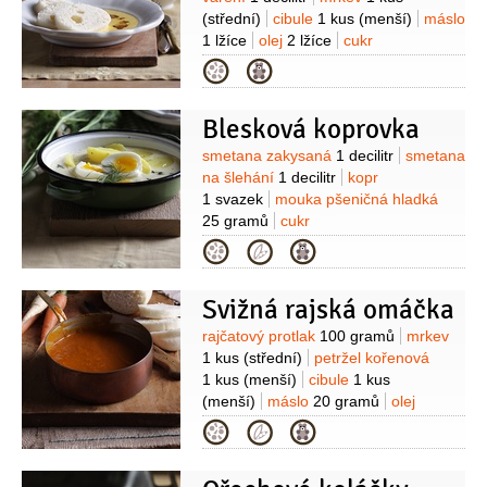
(střední)
cibule
1 kus
(menší)
máslo
1 lžíce
olej
2 lžíce
cukr
1 lžíce
mouka pšeničná hladká
Kategorie
10 gramů
pepř černý
1 kulička
Blesková koprovka
Suroviny
smetana zakysaná
1 decilitr
smetana
na šlehání
1 decilitr
kopr
1 svazek
mouka pšeničná hladká
25 gramů
cukr
2 lžičky
ocet
sůl
kefír
1/2
decilitru
Kategorie
Svižná rajská omáčka
Suroviny
rajčatový protlak
100 gramů
mrkev
1 kus
(střední)
petržel kořenová
1 kus
(menší)
cibule
1 kus
(menší)
máslo
20 gramů
olej
2 lžíce
cukr
1 lžíce
mouka pšeničná
Kategorie
hladká
2 lžičky
pepř černý
1 kulička