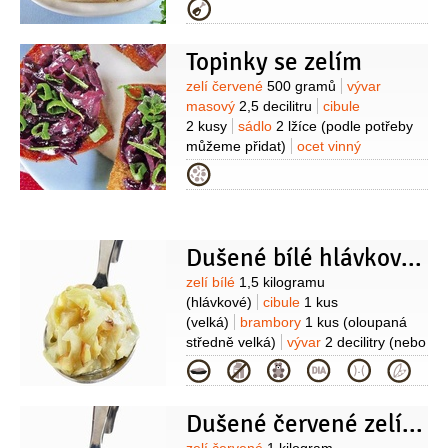
1 kus
víno červené
3 lžíce
olej
Kategorie
slunečnicový
2 lžíce
strouhanka
2 lžíce
pivo světlé
1 lžíce
(10°)
Topinky se zelím
Suroviny
zelí červené
500 gramů
vývar
masový
2,5 decilitru
cibule
2 kusy
sádlo
2 lžíce
(podle potřeby
můžeme přidat)
ocet vinný
2 lžíce
moučka škrobová
1 lžička
Kategorie
(případně 2 lžičky)
tymián
1 lžička
oregano
1 lžička
pepř černý
1 špetka
(mletý)
Dušené bílé hlávkové zelí
Suroviny
zelí bílé
1,5 kilogramu
(hlávkové)
cibule
1 kus
(velká)
brambory
1 kus
(oloupaná
středně velká)
vývar
2 decilitry
(nebo
voda)
olej
0,7 decilitru
ocet
Kategorie
2 lžíce
mouka pšeničná hladká
1 lžíce
kmín
1 lžička
cukr
Dušené červené zelí s brusinkami