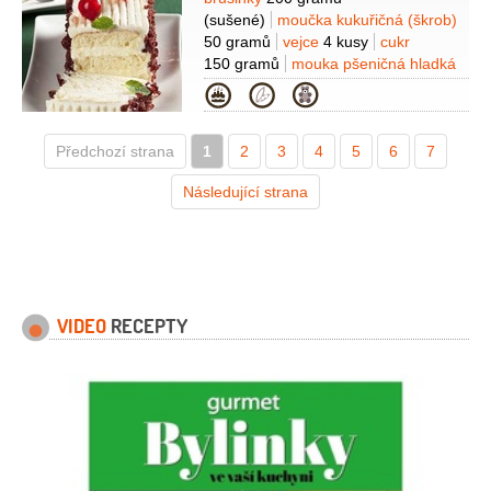
Suroviny
(sušené)
moučka kukuřičná (škrob)
50 gramů
vejce
4 kusy
cukr
150 gramů
mouka pšeničná hladká
100 gramů
cukr vanilkový
Kategorie
1 balíček
voda
4 lžíce
sůl
Na
náplň:
mouka pšeničná polohrubá
Předchozí strana
1
40 gramů
2
3
tvaroh
4
250 gramů
5
6
7
(polotučný)
mléko
2,5 decilitru
cukr
Následující strana
100 gramů
máslo
200 gramů
Na
ozdobu:
máta
1 hrst
(lístky)
višně
kandované
1 hrst
VIDEO
RECEPTY