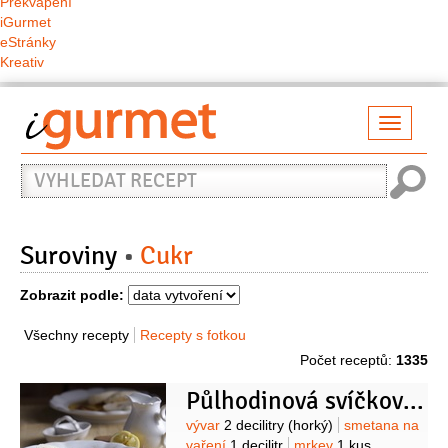
Překvapení
iGurmet
eStránky
Kreativ
Přepno
naviga
Vyhledat
recept
Suroviny
Cukr
Zobrazit podle:
Všechny recepty
Recepty s fotkou
Počet receptů:
1335
Půlhodinová svíčková omáčka
Suroviny
vývar
2 decilitry
(horký)
smetana na
vaření
1 decilitr
mrkev
1 kus