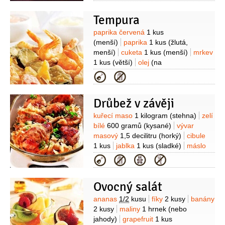
(vařená)
vejce
1 kus
Na omáčku:
Tempura
smetana zakysaná
2 decilitry
(15%)
cibule
1 kus
(větší)
rajčatový
Suroviny
paprika červená
1 kus
protlak
5 lžic
vývar zeleninový
(menší)
paprika
1 kus
(žlutá,
3 decilitry
(ze zelí)
sádlo
3 lžíce
menší)
cuketa
1 kus
(menší)
mrkev
(škvařené)
1 kus
(větší)
olej
(na
smažení)
krevety
12 kusů
(vařené,
Kategorie
oloupané s ocasní ploutvičkou)
Na
těsto:
sůl
1/2
lžičky
moučka
Drůbež v závěji
kukuřičná (škrob)
1/2
hrnku
voda
1 hrnek
(ledová)
vejce
1 kus
jedlá
Suroviny
kuřecí maso
1 kilogram
(stehna)
zelí
soda
1 lžička
kypřící prášek do
bílé
600 gramů
(kysané)
vývar
pečiva
1 lžička
cukr
1 lžička
mouka
masový
1,5 decilitru
(horký)
cibule
pšeničná hladká
1/2
hrnku
1 kus
jablka
1 kus
(sladké)
máslo
40 gramů
cukr
1 lžíce
kmín
pepř
Kategorie
černý
(mletý)
Ovocný salát
Suroviny
ananas
1/2
kusu
fíky
2 kusy
banány
2 kusy
maliny
1 hrnek
(nebo
jahody)
grapefruit
1 kus