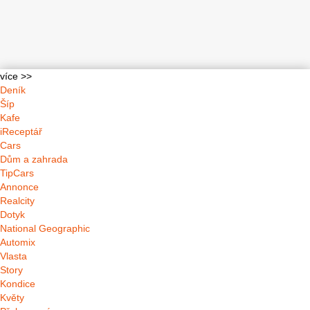
více >>
Deník
Šíp
Kafe
iReceptář
Cars
Dům a zahrada
TipCars
Annonce
Realcity
Dotyk
National Geographic
Automix
Vlasta
Story
Kondice
Květy