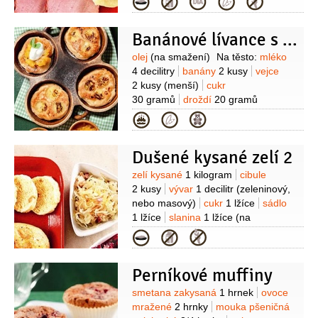
Kategorie
2 lžíce
kmín
1/2
lžičky
pepř černý
(mletý)
Banánové lívance s dýňovou marmeládou
Suroviny
olej
(na smažení)
Na těsto:
mléko
4 decilitry
banány
2 kusy
vejce
2 kusy
(menší)
cukr
30 gramů
droždí
20 gramů
(čerstvé)
sůl
citronová kůra
mouka
Kategorie
pšeničná hladká
300 gramů
Na
marmeládu:
dýně
250 gramů
Dušené kysané zelí 2
(dužina)
šťáva pomerančová
1/2
decilitru
šťáva zázvorová
Suroviny
zelí kysané
1 kilogram
cibule
1 lžíce
sůl
cukr
100 gramů
2 kusy
vývar
1 decilitr
(zeleninový,
nebo masový)
cukr
1 lžíce
sádlo
1 lžíce
slanina
1 lžíce
(na
kostičky)
ocet
1/2
lžíce
bobkový list
Kategorie
1 kus
(celý)
nové koření
2 kuličky
(celé)
Perníkové muffiny
Suroviny
smetana zakysaná
1 hrnek
ovoce
mražené
2 hrnky
mouka pšeničná