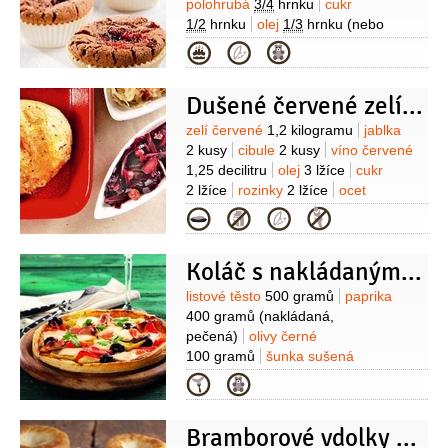
polohrubá
3/4
hrnku
cukr
1/2
hrnku
olej
1/3
hrnku
(nebo
rozpuštěné máslo)
vejce
Kategorie
1 kus
kypřící prášek do perníku
1/2
lžičky
jedlá soda
Dušené červené zelí s jablky
1/3
lžičky
kakao
2 lžíce
Suroviny
zelí červené
1,2 kilogramu
jablka
2 kusy
cibule
2 kusy
víno červené
1,25 decilitru
olej
3 lžíce
cukr
2 lžíce
rozinky
2 lžíce
ocet
1 lžíce
zavařenina rybízová
1 lžíce
Kategorie
Koláč s nakládanými paprikami
Suroviny
listové těsto
500 gramů
paprika
400 gramů
(nakládaná,
pečená)
olivy černé
100 gramů
šunka sušená
60 gramů
rajčatový protlak
Kategorie
4 lžíce
oregano
1 lžička
cukr
sůl
mouka pšeničná
Bramborové vdolky s mrkvovou marmeládou
hladká
(na pomoučení válu)