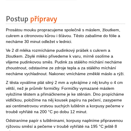
Postup
přípravy
Prosátou mouku propracujeme společně s máslem, žloutkem,
cukrem a citronovou kůrou i šťávou. Těsto zabalíme do fólie a
necháme 30 minut odležet v lednici.
Ve 2 dl mléka rozmícháme pudinkový prášek s cukrem a
žloutkem. Zbylé mléko přivedeme k varu, mírně osolíme a
vlijeme pudinkovou směs. Pudink za stálého míchání necháme
zhoustnout, odstavíme ze zdroje tepla a za stálého míchání
necháme vychladnout. Nakonec vmícháme změklé máslo a rýži.
Z těsta vyválíme plát silný 2 mm a vykrájíme z něj kruhy o 4 cm
větší, než je průměr formičky. Formičky vymazané máslem
vyložíme těstem a přimáčkneme je ke stěnám. Dno propícháme
vidličkou, položíme na něj kousek papíru na pečení, zasypeme
asi centimetrovou vrstvou suchých luštěnin a korpusy pečeme v
troubě vyhřáté na 200 °C po dobu 12 minut.
Odstraníme papír s luštěninami, korpusy naplníme připravenou
rýžovou směsí a pečeme v troubě vyhřáté na 195 °C ještě 8