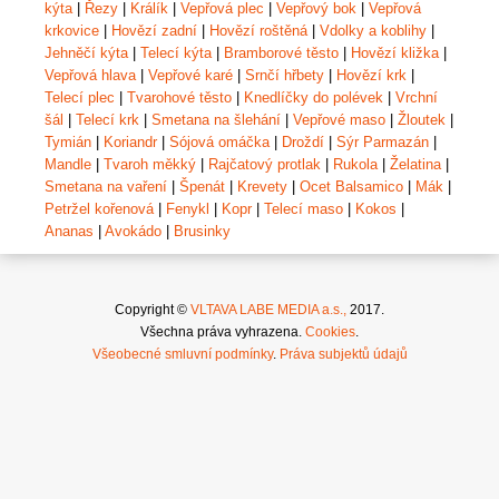
kýta
|
Řezy
|
Králík
|
Vepřová plec
|
Vepřový bok
|
Vepřová
krkovice
|
Hovězí zadní
|
Hovězí roštěná
|
Vdolky a koblihy
|
Jehněčí kýta
|
Telecí kýta
|
Bramborové těsto
|
Hovězí kližka
|
Vepřová hlava
|
Vepřové karé
|
Srnčí hřbety
|
Hovězí krk
|
Telecí plec
|
Tvarohové těsto
|
Knedlíčky do polévek
|
Vrchní
šál
|
Telecí krk
|
Smetana na šlehání
|
Vepřové maso
|
Žloutek
|
Tymián
|
Koriandr
|
Sójová omáčka
|
Droždí
|
Sýr Parmazán
|
Mandle
|
Tvaroh měkký
|
Rajčatový protlak
|
Rukola
|
Želatina
|
Smetana na vaření
|
Špenát
|
Krevety
|
Ocet Balsamico
|
Mák
|
Petržel kořenová
|
Fenykl
|
Kopr
|
Telecí maso
|
Kokos
|
Ananas
|
Avokádo
|
Brusinky
Copyright ©
VLTAVA LABE MEDIA a.s.,
2017.
Všechna práva vyhrazena.
Cookies
.
Všeobecné smluvní podmínky
.
Práva subjektů údajů