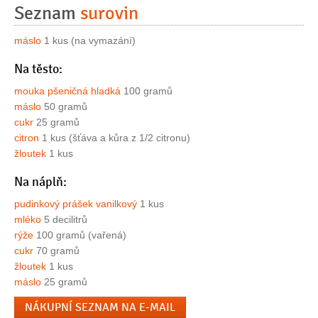
Seznam
surovin
máslo
1 kus (na vymazání)
Na těsto:
mouka pšeničná hladká
100 gramů
máslo
50 gramů
cukr
25 gramů
citron
1 kus (šťáva a kůra z 1/2 citronu)
žloutek
1 kus
Na náplň:
pudinkový prášek vanilkový
1 kus
mléko
5 decilitrů
rýže
100 gramů (vařená)
cukr
70 gramů
žloutek
1 kus
máslo
25 gramů
NÁKUPNÍ SEZNAM NA E-MAIL