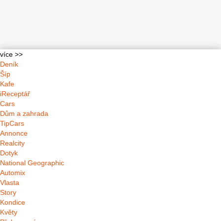
více >>
Deník
Šíp
Kafe
iReceptář
Cars
Dům a zahrada
TipCars
Annonce
Realcity
Dotyk
National Geographic
Automix
Vlasta
Story
Kondice
Květy