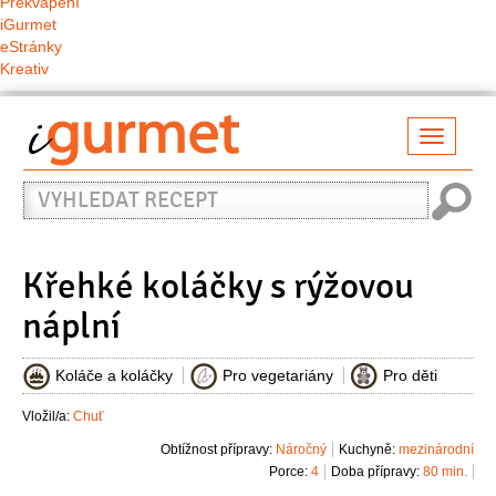
Překvapení
iGurmet
eStránky
Kreativ
Přepno
naviga
Vyhledat
recept
Křehké koláčky s rýžovou
náplní
Koláče a koláčky
Pro vegetariány
Pro děti
Vložil/a:
Chuť
Obtížnost přípravy:
Náročný
Kuchyně:
mezinárodní
Porce:
4
Doba přípravy:
80 min.