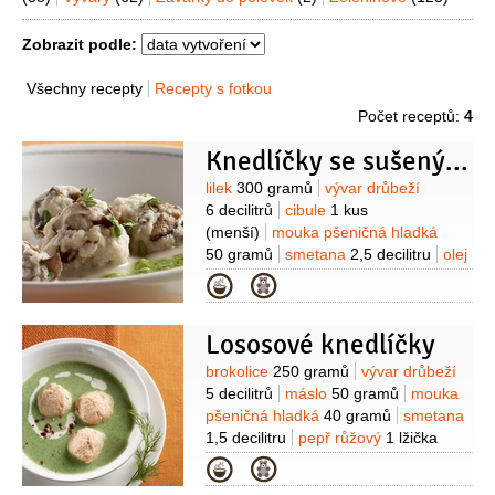
Zobrazit podle:
Všechny recepty
Recepty s fotkou
Počet receptů:
4
Knedlíčky se sušenými houbami
Suroviny
lilek
300 gramů
vývar drůbeží
6 decilitrů
cibule
1 kus
(menší)
mouka pšeničná hladká
50 gramů
smetana
2,5 decilitru
olej
olivový
2/3
decilitru
česnek
Kategorie
2 stroužky
rozmarýn
1 větvička
pepř bílý
1 špetka
(mletý)
Lososové knedlíčky
Na knedlíčky:
houska
200 gramů
(bílé
pečivo)
vejce
1 kus
houby sušené
Suroviny
brokolice
250 gramů
vývar drůbeží
2 lžíce
tymián
1/2
lžičky
máslo
5 decilitrů
máslo
50 gramů
mouka
pomazánkové
1 lžíce
mléko
pšeničná hladká
40 gramů
smetana
1/2
decilitru
mouka pšeničná
1,5 decilitru
pepř růžový
1 lžička
polohrubá
1 lžíce
(drcený)
muškátový květ
1 špetka
Kategorie
(mletý)
sůl
Na knedlíčky:
losos