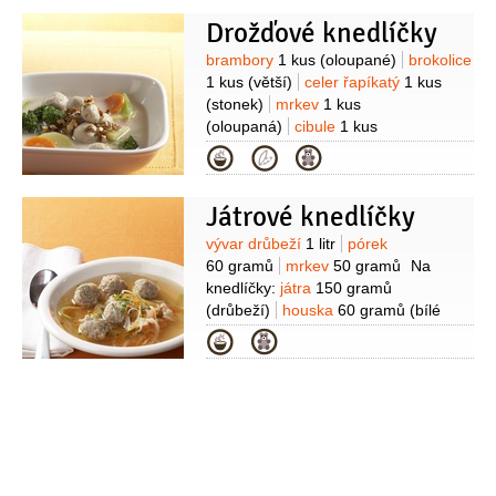
120 gramů
(filety)
houska
40 gramů
Drožďové knedlíčky
(bílé pečivo)
smetana na šlehání
1/2
decilitru
citronová kůra
Suroviny
brambory
1 kus
(oloupané)
brokolice
1 špetka
smetana zakysaná
1 kus
(větší)
celer řapíkatý
1 kus
0,8 decilitru
pepř
(mletý)
(stonek)
mrkev
1 kus
(oloupaná)
cibule
1 kus
(menší)
mouka pšeničná hladká
Kategorie
30 gramů
olej
0,2 decilitru
ořechy
2 lžíce
(pražené, krájené)
sůl
Na
Játrové knedlíčky
knedlíčky:
houska
120 gramů
(bílé
pečivo)
vejce
1 kus
mléko
Suroviny
vývar drůbeží
1 litr
pórek
3 lžíce
máslo
30 gramů
droždí
60 gramů
mrkev
50 gramů
Na
60 gramů
česnek
1 stroužek
pepř
knedlíčky:
játra
150 gramů
černý
1 špetka
(mletý)
(drůbeží)
houska
60 gramů
(bílé
pečivo)
vejce
1 kus
mouka
Kategorie
pšeničná polohrubá
30 gramů
máslo
30 gramů
(
rozpuštěné)
mléko
petržel
kadeřavá/kudrnka
1 lžíce
(nakrájená
)
česnek
1 stroužek
pepř černý
(mletý)