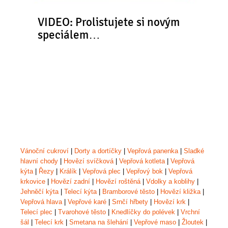
VIDEO: Prolistujete si novým
speciálem…
Vánoční cukroví
|
Dorty a dortíčky
|
Vepřová panenka
|
Sladké
hlavní chody
|
Hovězí svíčková
|
Vepřová kotleta
|
Vepřová
kýta
|
Řezy
|
Králík
|
Vepřová plec
|
Vepřový bok
|
Vepřová
krkovice
|
Hovězí zadní
|
Hovězí roštěná
|
Vdolky a koblihy
|
Jehněčí kýta
|
Telecí kýta
|
Bramborové těsto
|
Hovězí kližka
|
Vepřová hlava
|
Vepřové karé
|
Srnčí hřbety
|
Hovězí krk
|
Telecí plec
|
Tvarohové těsto
|
Knedlíčky do polévek
|
Vrchní
šál
|
Telecí krk
|
Smetana na šlehání
|
Vepřové maso
|
Žloutek
|