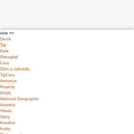
více >>
Deník
Šíp
Kafe
iReceptář
Cars
Dům a zahrada
TipCars
Annonce
Realcity
Dotyk
National Geographic
Automix
Vlasta
Story
Kondice
Květy