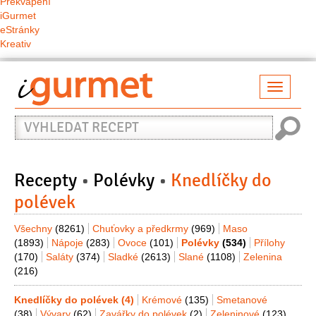
Překvapení
iGurmet
eStránky
Kreativ
Přepno
naviga
Vyhledat
recept
Recepty
Polévky
Knedlíčky do
polévek
Všechny
(8261)
Chuťovky a předkrmy
(969)
Maso
(1893)
Nápoje
(283)
Ovoce
(101)
Polévky
(534)
Přílohy
(170)
Saláty
(374)
Sladké
(2613)
Slané
(1108)
Zelenina
(216)
Knedlíčky do polévek
(4)
Krémové
(135)
Smetanové
(38)
Vývary
(62)
Zavářky do polévek
(2)
Zeleninové
(123)