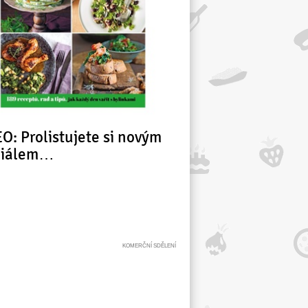
O: Prolistujete si novým
ciálem…