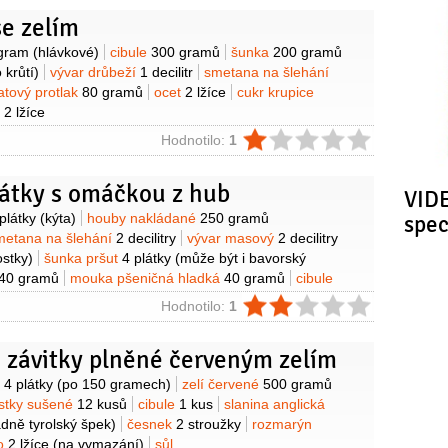
se zelím
y
ogram
(hlávkové)
cibule
300 gramů
šunka
200 gramů
 krůtí)
vývar drůbeží
1 decilitr
smetana na šlehání
atový protlak
80 gramů
ocet
2 lžíce
cukr krupice
o
2 lžíce
ie
Hodnotilo:
1
látky s omáčkou z hub
VIDE
y
plátky
(kýta)
houby nakládané
250 gramů
spe
metana na šlehání
2 decilitry
vývar masový
2 decilitry
ostky)
šunka pršut
4 plátky
(může být i bavorský
40 gramů
mouka pšeničná hladká
40 gramů
cibule
ivový
2 lžíce
ie
Hodnotilo:
1
 závitky plněné červeným zelím
y
o
4 plátky
(po 150 gramech)
zelí červené
500 gramů
stky sušené
12 kusů
cibule
1 kus
slanina anglická
adně tyrolský špek)
česnek
2 stroužky
rozmarýn
lo
2 lžíce
(na vymazání)
sůl