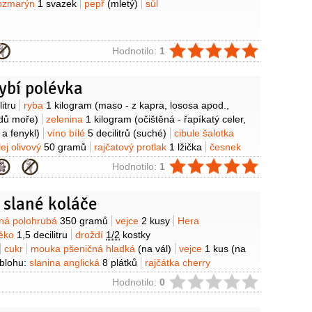
ozmarýn
1 svazek
pepř
(mletý)
sůl
ie
Hodnotilo:
1
ybí polévka
y
litru
ryba
1 kilogram
(maso - z kapra, lososa apod.,
odů moře)
zelenina
1 kilogram
(očištěná - řapíkatý celer,
 a fenykl)
víno bílé
5 decilitrů
(suché)
cibule šalotka
lej olivový
50 gramů
rajčatový protlak
1 lžička
česnek
afrán
5 kusů
(blizen)
ie
Hodnotilo:
1
 slané koláče
y
ná polohrubá
350 gramů
vejce
2 kusy
Hera
éko
1,5 decilitru
droždí
1/2
kostky
cukr
mouka pšeničná hladká
(na vál)
vejce
1 kus
(na
blohu:
slanina anglická
8 plátků
rajčátka cherry
bílou plísní
1/2
balení
(Hermelín, Camembert, nebo
ie
Hodnotilo:
0
polotvrdý
50 gramů
(Eidam 40% strouhaný)
cibule
1/2
decilitru
mouka pšeničná hladká
1 lžíce
hrášek