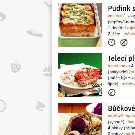
Pudink 
Surovin
zelí bílé
1 kil
(vepřová nebo
1 decilitr
rajč
2 lžíce
másl
Kategor
Telecí p
Surovin
telecí maso
4 
(nakyselo)
s
(může být z k
špek)
máslo
1 kus
olej ol
Kategor
Bůčkové
Surovin
vepřové mas
(kysané)
šve
4 plátky
(příp
2 snítky
sád