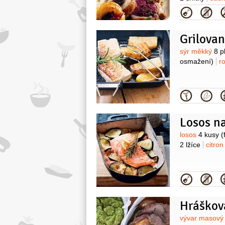
Kategor
Grilova
Surovin
sýr měkký
8 p
osmažení)
r
Kategor
Losos na
Surovin
losos
4 kusy
(
2 lžíce
citro
Kategor
Hráškov
Surovin
vývar masov