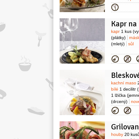
1 kus
žloute
Kategor
(pražská)
ml
(nasekaná)
Kapr na 
Surovin
kapr
1 kus
(vy
(plátky)
más
(mletý)
sůl
Kategor
Bleskov
Surovin
kachní maso
bílé
1 decilitr
1 lžička
(jemn
(drcený)
nov
1 balení
(v pr
Kategor
(jemně nasek
Grilova
Surovin
houby
20 kus