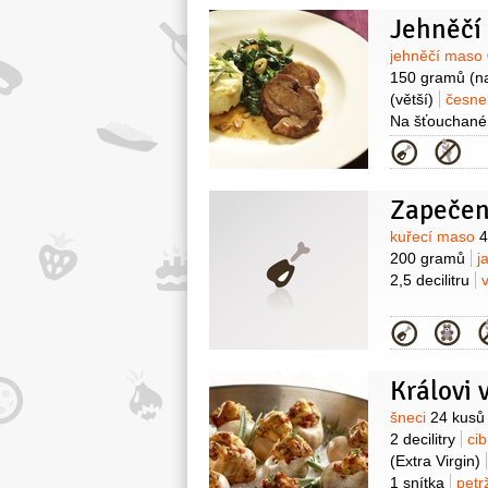
Jehněčí
Surovin
jehněčí maso
150 gramů
(n
(větší)
česn
Na šťouchané
doměkka)
m
Kategor
1/2
decilitru
Zapečen
Surovin
kuřecí maso
4
200 gramů
j
2,5 decilitru
Kategor
Královi 
Surovin
šneci
24 kusů
2 decilitry
ci
(Extra Virgin)
1 snítka
petr