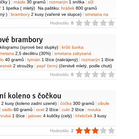
ičky )
máslo
30 gramů
rozmarýn
1 snítka
sůl
ř
1 špetka
( mletý)
Na paštiku:
hrášek
800 gramů
ný )
brambory
2 kusy
(vařené ve slupce)
smetana na
itry
(33%)
vejce
2 kusy
cibule
1 kus
máslo
1 lžíce
sůl
ie
Hodnotilo:
0
ř
1 špetka
(mletý)
vé brambory
y
 kilogramu
(syrové bez slupky)
krůtí šunka
metana
2,5 decilitru
(30%)
smetana zakysaná
lo
40 gramů
tymián
1 lžíce
(nakrájený)
rozmarýn
1 lžíce
česnek
2 stroužky
pepř černý
(čerstvě mletý, podle chuti)
ie
Hodnotilo:
0
ní koleno s čočkou
y
o
2 kusy
(koleno zadní uzené)
čočka
300 gramů
cibule
sádlo
60 gramů
ocet
2 lžíce
cukr
2 lžíce
mouka
ohrubá
1 lžíce
jalovec
4 kuličky
(celý)
hřebíček
3 kusy
ie
Hodnotilo:
2