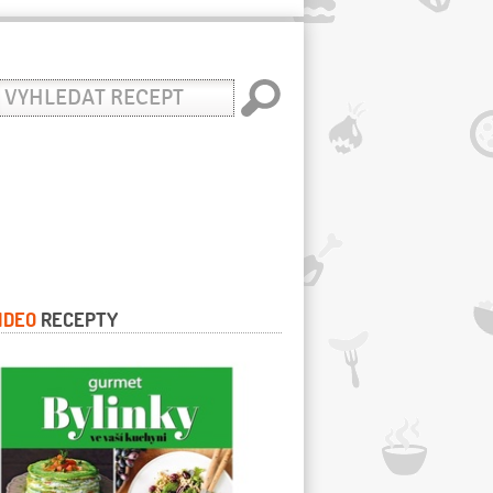
yhledat
ecept
IDEO
RECEPTY