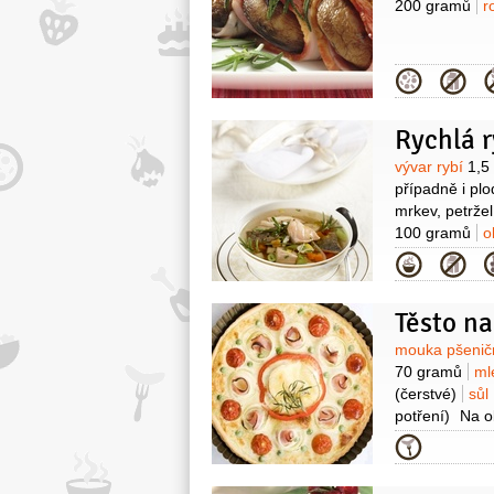
200 gramů
r
Kategor
Rychlá r
Surovin
vývar rybí
1,5 
případně i pl
mrkev, petržel
100 gramů
o
3 stroužky
š
Kategor
Těsto na
Surovin
mouka pšenič
70 gramů
ml
(čerstvé)
sůl
potření)
Na o
8 kusů
sýr s 
Kategor
Encián)
sýr 
1 kus
mléko