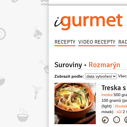
RECEPTY
VIDEO RECEPTY
RA
Suroviny
Rozmarýn
Všec
Zobrazit podle:
Treska 
Surovin
treska
500 gr
100 gramů
(p
(light)
žloute
misek)
sůl
2 
Kategor