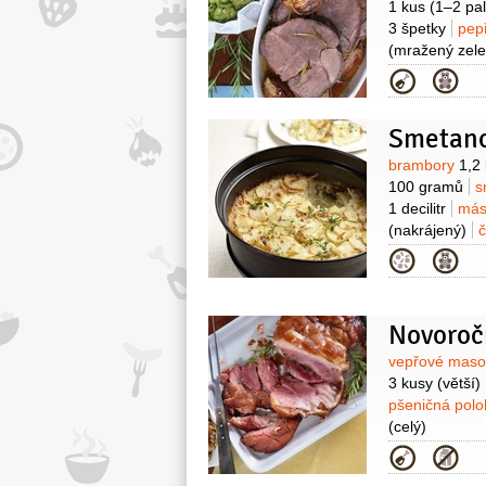
1 kus
(1–2 pal
3 špetky
pep
(mražený zele
šlehání
2 decil
Kategor
1 špetka
pep
Smetano
Surovin
brambory
1,2
100 gramů
s
1 decilitr
más
(nakrájený)
Kategor
Novoroč
Surovin
vepřové mas
3 kusy
(větší)
pšeničná pol
(celý)
Kategor