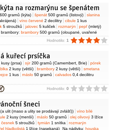
 kýta na rozmarýnu se špenátem
y
600 gramů
(kýta)
špenát
500 gramů
(listový)
slanina
akrájená)
víno červené
2 decilitry
cibule
1 kus
ek
5 stroužků
jalovec
5 kuliček
rozmarýn
pepř
(mletý)
 brambory:
brambory
500 gramů
(oloupané, uvařené
áslo
50 gramů
pórek
1/2
kusu
smetana
ie
Hodnotilo:
1
pepř
(mletý)
sůl
á kuřecí prsíčka
y
 kusy
(prsa)
sýr
200 gramů
(Camembert, Brie)
pórek
ablka
2 kusy
(větší)
brambory
2 kusy
(větší)
smetana
vejce
1 kus
máslo
50 gramů
calvados
0,4 decilitru
ie
Hodnotilo:
0
vánoční šneci
y
(a ulit (maso a ulity se prodávají zvlášť))
víno bílé
bule
2 kusy
(menší)
máslo
50 gramů
olej olivový
3 lžíce
česnek
5 stroužků
tymián
1 snítka
rozmarýn
žel hladkolistá
1 lžíce
(nasekaná)
Na nádivku:
houska