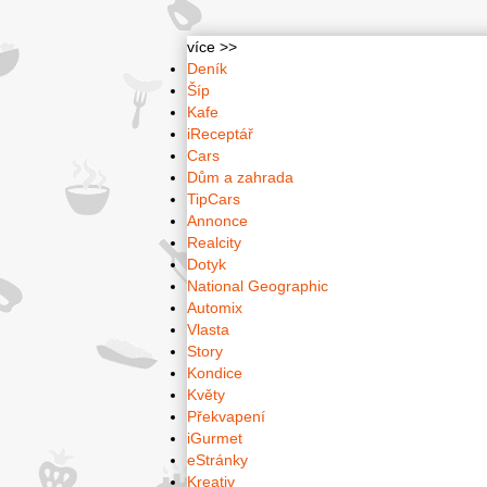
více >>
Deník
Šíp
Kafe
iReceptář
Cars
Dům a zahrada
TipCars
Annonce
Realcity
Dotyk
National Geographic
Automix
Vlasta
Story
Kondice
Květy
Překvapení
iGurmet
eStránky
Kreativ