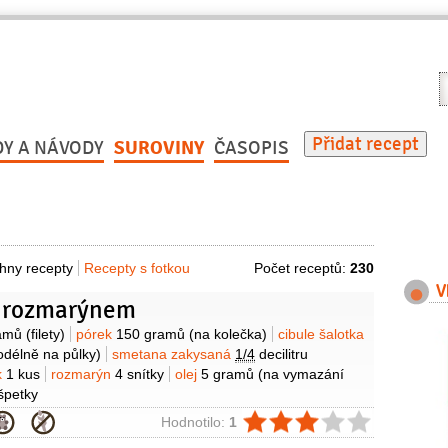
V
r
Přidat recept
DY A NÁVODY
SUROVINY
ČASOPIS
hny recepty
Recepty s fotkou
Počet receptů:
230
V
s rozmarýnem
y
amů
(filety)
pórek
150 gramů
(na kolečka)
cibule šalotka
odélně na půlky)
smetana zakysaná
1/4
decilitru
k
1 kus
rozmarýn
4 snítky
olej
5 gramů
(na vymazání
špetky
ie
Hodnotilo:
1