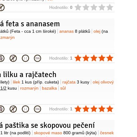
ie
Hodnotilo:
0
ná feta s ananasem
y
látků
(Feta - cca 1 cm široké)
ananas
8 plátků
olej
(na
ozmarýn
ie
Hodnotilo:
1
 lilku a rajčatech
y
filety)
lilek
1 kus
(příp. cuketa)
rajčata
3 kusy
olej olivový
n
1/2
kusu
rozmarýn
bazalka
sůl
ie
Hodnotilo:
1
á paštika se skopovou pečení
y
ý
1 litr
(na podlití)
skopové maso
800 gramů
(kýta)
česnek