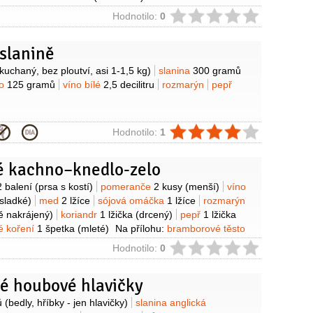
k
1 kus
máslo
50 gramů
šunka
50 gramů
ie
Hodnotilo:
0
éko
1/2
decilitru
petržel hladkolistá
1 lžička
muškátový květ
(na špičku nože)
pepř bílý
(mletý)
sůl
slanině
y
kuchaný, bez ploutví, asi 1-1,5 kg)
slanina
300 gramů
lo
125 gramů
víno bílé
2,5 decilitru
rozmarýn
pepř
ie
Hodnotilo:
1
é kachno–knedlo-zelo
y
2 balení
(prsa s kostí)
pomeranče
2 kusy
(menší)
víno
(sladké)
med
2 lžíce
sójová omáčka
1 lžíce
rozmarýn
ě nakrájený)
koriandr
1 lžička
(drcený)
pepř
1 lžička
é koření
1 špetka
(mleté)
Na přílohu:
bramborové těsto
ášku)
zelí červené
700 gramů
(kysané)
mandle
3 lžíce
ie
Hodnotilo:
0
ané)
zavařenina brusinková
2 lžíce
máslo
1 lžíce
né houbové hlavičky
y
ů
(bedly, hříbky - jen hlavičky)
slanina anglická