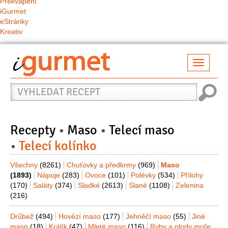
Překvapení
iGurmet
eStránky
Kreativ
Přepno
naviga
Vyhledat
recept
Recepty
Maso
Telecí maso
Telecí kolínko
Všechny
(8261)
Chuťovky a předkrmy
(969)
Maso
(1893)
Nápoje
(283)
Ovoce
(101)
Polévky
(534)
Přílohy
(170)
Saláty
(374)
Sladké
(2613)
Slané
(1108)
Zelenina
(216)
Drůbež
(494)
Hovězí maso
(177)
Jehněčí maso
(55)
Jiné
maso
(18)
Králík
(47)
Mleté maso
(116)
Ryby a plody moře