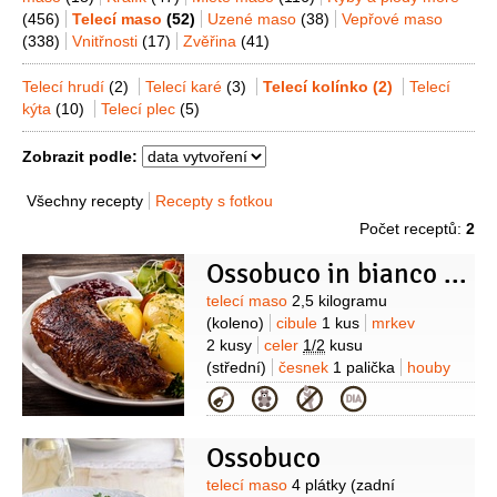
(456)
Telecí maso
(52)
Uzené maso
(38)
Vepřové maso
(338)
Vnitřnosti
(17)
Zvěřina
(41)
Telecí hrudí
(2)
Telecí karé
(3)
Telecí kolínko
(2)
Telecí
kýta
(10)
Telecí plec
(5)
Zobrazit podle:
Všechny recepty
Recepty s fotkou
Počet receptů:
2
Ossobuco in bianco - Dušené telecí koleno
Suroviny
telecí maso
2,5 kilogramu
(koleno)
cibule
1 kus
mrkev
2 kusy
celer
1/2
kusu
(střední)
česnek
1 palička
houby
sušené
2 hrsti
tymián
Kategorie
2 hrsti
bobkový list
3 kusy
kardamom
1/4
lžičky
(mletý)
Ossobuco
Suroviny
telecí maso
4 plátky
(zadní