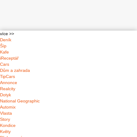
více >>
Deník
Šíp
Kafe
iReceptář
Cars
Dům a zahrada
TipCars
Annonce
Realcity
Dotyk
National Geographic
Automix
Vlasta
Story
Kondice
Květy