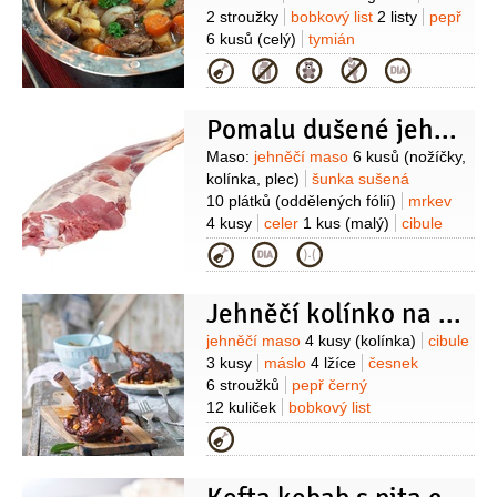
2 stroužky
bobkový list
2 listy
pepř
6 kusů
(celý)
tymián
1 snítka
rozmarýn
1 snítka
slanina
Kategorie
50 gramů
(kvalitní uzená)
Zelenina:
celer
1 kus
(menší)
mrkev
Pomalu dušené jehněčí
2 kusy
petržel kořenová
2 kusy
fazolové lusky
4 kusy
Suroviny
Maso:
jehněčí maso
6 kusů
(nožíčky,
(ploché)
brambory
500 gramů
kolínka, plec)
šunka sušená
(menší)
řepa červená
2 kusy
10 plátků
(oddělených fólií)
mrkev
(menší)
cibule šalotka
2 kusy
máslo
4 kusy
celer
1 kus
(malý)
cibule
50 gramů
2 kusy
rozmarýn
4 snítky
víno
Kategorie
červené
500 mililitrů
sůl
pepř
Hráškové pyré:
olej
Jehněčí kolínko na víně
slunečnicový
hrášek
400 gramů
(mražený 2 balíčky)
sýr Ricotta
Suroviny
jehněčí maso
4 kusy
(kolínka)
cibule
200 gramů
máta
3 kusy
máslo
4 lžíce
česnek
1 hrst
sůl
pepř
olej olivový
6 stroužků
pepř černý
12 kuliček
bobkový list
4 kusy
rajčatový protlak
Kategorie
4 lžíce
rozmarýn
4 snítky
víno
červené
700 mililitrů
(suché)