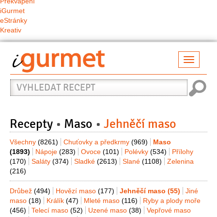
Překvapení
iGurmet
eStránky
Kreativ
Přepno
naviga
Vyhledat
recept
Recepty
Maso
Jehněčí maso
Všechny
(8261)
Chuťovky a předkrmy
(969)
Maso
(1893)
Nápoje
(283)
Ovoce
(101)
Polévky
(534)
Přílohy
(170)
Saláty
(374)
Sladké
(2613)
Slané
(1108)
Zelenina
(216)
Drůbež
(494)
Hovězí maso
(177)
Jehněčí maso
(55)
Jiné
maso
(18)
Králík
(47)
Mleté maso
(116)
Ryby a plody moře
(456)
Telecí maso
(52)
Uzené maso
(38)
Vepřové maso