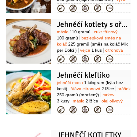
(mletý)
kopr
(nebo sušená směs
1 litr
(jehněčí horký)
sůl
pepř
Kategorie
koření na tzatziki)
ocet vinný
(nebo
(mletý)
tymián
6 snítek
citronová šťáva)
Jehněčí kotlety s ořechovou krustou
Suroviny
máslo
110 gramů
cukr třtinový
100 gramů
bezlepková směs na
koláč
225 gramů
(směs na koláč Mix
per Dolci )
vejce
1 kus
citronová
kůra
(z půlky citronu)
med
Kategorie
2 lžíce
sójová omáčka
2 lžíce
jehněčí maso
750 gramů
Jehněčí kleftiko
(kotlety s kostí)
sůl
Suroviny
jehněčí maso
1 kilogram
(kýta bez
kosti)
šťáva citronová
2 lžíce
hrášek
250 gramů
(mražený)
mrkev
3 kusy
máslo
2 lžíce
olej olivový
80 mililitrů
česnek
Kategorie
2 stroužky
brambory
3 kusy
(velké)
rajčata
3 kusy
(velká)
JEHNĚČÍ KOTLETKY S MÁTOVÝM CHIMICHURRI