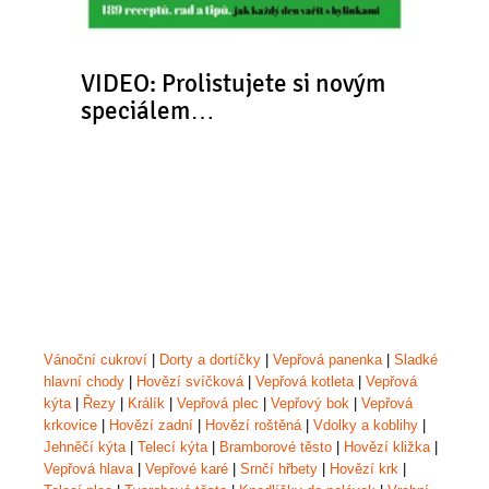
VIDEO: Prolistujete si novým
speciálem…
Vánoční cukroví
|
Dorty a dortíčky
|
Vepřová panenka
|
Sladké
hlavní chody
|
Hovězí svíčková
|
Vepřová kotleta
|
Vepřová
kýta
|
Řezy
|
Králík
|
Vepřová plec
|
Vepřový bok
|
Vepřová
krkovice
|
Hovězí zadní
|
Hovězí roštěná
|
Vdolky a koblihy
|
Jehněčí kýta
|
Telecí kýta
|
Bramborové těsto
|
Hovězí kližka
|
Vepřová hlava
|
Vepřové karé
|
Srnčí hřbety
|
Hovězí krk
|