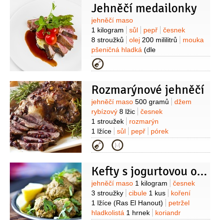
Jehněčí medailonky
červená
2 kusy
(nakrájená na
trojúhelníčky)
petržel hladkolistá
Suroviny
jehněčí maso
3 lžíce
(nasekaná)
1 kilogram
sůl
pepř
česnek
8 stroužků
olej
200 mililitrů
mouka
pšeničná hladká
(dle
potřeby)
paprika
150 gramů
cibule
Kategorie
1 kus
žampiony
200 gramů
Rozmarýnové jehněčí
Suroviny
jehněčí maso
500 gramů
džem
rybízový
8 lžic
česnek
1 stroužek
rozmarýn
1 lžíce
sůl
pepř
pórek
1 kus
brambory
400 gramů
máslo
Kategorie
1 lžíce
Kefty s jogurtovou omáčkou s česnekem
Suroviny
jehněčí maso
1 kilogram
česnek
3 stroužky
cibule
1 kus
koření
1 lžíce
(Ras El Hanout)
petržel
hladkolistá
1 hrnek
koriandr