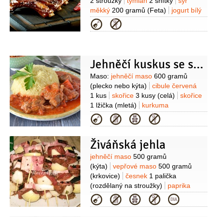
2 stroužky
tymián
2 snítky
sýr
měkký
200 gramů
(Feta)
jogurt bílý
5 lžic
máta
1 hrst
sůl
pepř
Kategorie
Jehněčí kuskus se skořicí, švestkami a mandlemi
Suroviny
Maso:
jehněčí maso
600 gramů
(plecko nebo kýta)
cibule červená
1 kus
skořice
3 kusy
(celá)
skořice
1 lžička
(mletá)
kurkuma
1 lžička
zázvor
1 lžička
Kategorie
(mletý)
švestky sušené
200 gramů
med
3 lžíce
semínka
Živáňská jehla
sezamová
1 lžíce
Příloha:
kuskus
400 gramů
citron
1 kus
petržel
Suroviny
jehněčí maso
500 gramů
hladkolistá
1 hrst
skořice
1 kus
(kýta)
vepřové maso
500 gramů
(celá)
vývar kuřecí
(krkovice)
česnek
1 palička
500 mililitrů
mandle
(rozdělaný na stroužky)
paprika
100 gramů
datle
sladká
2 lžíce
cibule
4 kusy
Kategorie
100 gramů
sůl
bobkový list
(větší)
slanina
400 gramů
brambory
4 kusy
(menší přepůlené)
paprika