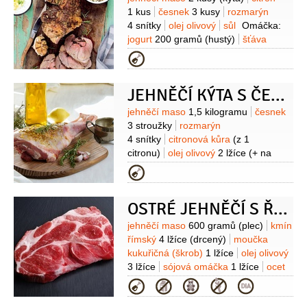
Suroviny
1 kus
česnek
3 kusy
rozmarýn
4 snítky
olej olivový
sůl
Omáčka:
jogurt
200 gramů
(hustý)
šťáva
citronová
1/2
kusu
máta
Kategorie
1 svazek
olej olivový
1 lžíce
sůl
pepř
Příloha:
kuskus
JEHNĚČÍ KÝTA S ČESNEKEM A ROZMARÝNEM
480 gramů
vývar zeleninový
600 mililitrů
cibule
3 kusy
rozinky
Suroviny
jehněčí maso
1,5 kilogramu
česnek
2 hrsti
víno červené
150 mililitrů
olej
3 stroužky
rozmarýn
olivový
4 lžíce
sůl
4 snítky
citronová kůra
(z 1
citronu)
olej olivový
2 lžíce
(+ na
zakápnutí)
brambory
1 kilogram
Kategorie
(malé)
ředkvičky
2 svazky
sůl
pepř
Mátová omáčka:
OSTRÉ JEHNĚČÍ S ŘÍMSKÝM KMÍNEM
máta
1 hrst
(čerstvá)
cukr
1 lžička
ocet vinný
3 lžíce
(bílý)
Suroviny
jehněčí maso
600 gramů
(plec)
kmín
římský
4 lžíce
(drcený)
moučka
kukuřičná (škrob)
1 lžíce
olej olivový
3 lžíce
sójová omáčka
1 lžíce
ocet
rýžový
1 lžíce
paprička chilli červená
Kategorie
1 kus
cibulka jarní
2 kusy