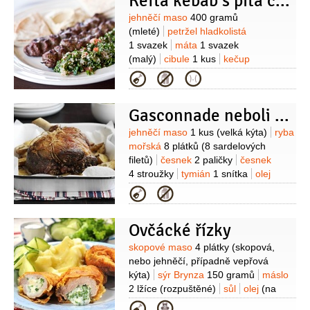
Kefta kebab s pita chlebem a salátem Fatush
Suroviny
jehněčí maso
400 gramů
(mleté)
petržel hladkolistá
1 svazek
máta
1 svazek
(malý)
cibule
1 kus
kečup
0,8 decilitru
(ostrý)
olej
1 lžička
Kategorie
(arganový Argand´Or)
sůl
pepř
černý
(mletý)
paprika sladká
(mletá)
Gasconnade neboli gaskoňská kýta
Na salát:
okurka salátová
2 kusy
rajčata
2 kusy
cibule
Suroviny
jehněčí maso
1 kus
(velká kýta)
ryba
červená
1 kus
citron
1 kus
česnek
mořská
8 plátků
(8 sardelových
2 stroužky
olej
(arganový Argand
filetů)
česnek
2 paličky
česnek
´Or)
4 stroužky
tymián
1 snítka
olej
3 lžíce
sůl
Kategorie
Ovčácké řízky
Suroviny
skopové maso
4 plátky
(skopová,
nebo jehněčí, případně vepřová
kýta)
sýr Brynza
150 gramů
máslo
2 lžíce
(rozpuštěné)
sůl
olej
(na
smažení)
petržel kadeřavá/kudrnka
Kategorie