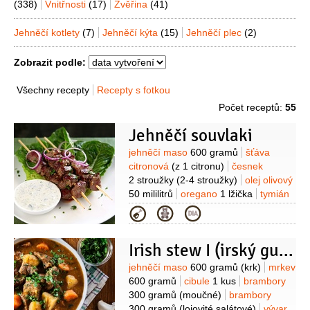
(338)
Vnitřnosti
(17)
Zvěřina
(41)
Jehněčí kotlety
(7)
Jehněčí kýta
(15)
Jehněčí plec
(2)
Zobrazit podle:
Všechny recepty
Recepty s fotkou
Počet receptů:
55
Jehněčí souvlaki
Suroviny
jehněčí maso
600 gramů
šťáva
citronová
(z 1 citronu)
česnek
2 stroužky
(2-4 stroužky)
olej olivový
50 mililitrů
oregano
1 lžička
tymián
1/2
lžičky
citron
1 kus
(na
Kategorie
ozdobu)
sůl
pepř
Pita chléb:
mouka pšeničná hladká
Irish stew I (irský guláš)
300 gramů
voda
150 mililitrů
(vlažná)
droždí
15 gramů
cukr
Suroviny
jehněčí maso
600 gramů
(krk)
mrkev
1/2
lžičky
sůl
1 špetka
Tzatziki:
600 gramů
cibule
1 kus
brambory
okurka nakládačka
1 kus
jogurt bílý
300 gramů
(moučné)
brambory
250 gramů
(řecký)
sůl
pepř
300 gramů
(lojovité salátové)
vývar