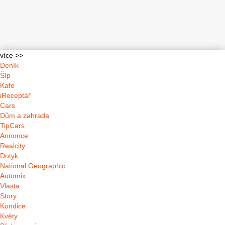
více >>
Deník
Šíp
Kafe
iReceptář
Cars
Dům a zahrada
TipCars
Annonce
Realcity
Dotyk
National Geographic
Automix
Vlasta
Story
Kondice
Květy