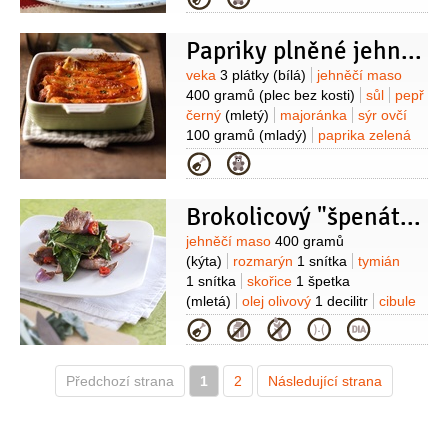
(na ozdobení)
Na obalení:
mouka
pšeničná hladká
(podle
Papriky plněné jehněčím a ovčím sýrem
potřeby)
vejce
2 kusy
strouhanka
Suroviny
veka
3 plátky
(bílá)
jehněčí maso
400 gramů
(plec bez kosti)
sůl
pepř
černý
(mletý)
majoránka
sýr ovčí
100 gramů
(mladý)
paprika zelená
8 kusů
(tenkostěnná)
olej olivový
(na
Kategorie
pokapání)
Na omáčku:
olej olivový
1 lžíce
máslo
(kousek)
cibule
Brokolicový "špenát" s kořeněným jehněčím
1 kus
česnek
2 stroužky
mouka
pšeničná hladká
2 lžíce
rajčata
Suroviny
jehněčí maso
400 gramů
600 gramů
cukr
1 lžička
sůl
pepř
(kýta)
rozmarýn
1 snítka
tymián
černý
(mletý)
1 snítka
skořice
1 špetka
(mletá)
olej olivový
1 decilitr
cibule
červená
1 kus
feferony
1 kus
Kategorie
(menší)
brokolice
300 gramů
(zelené
lístky)
sůl
Předchozí strana
1
2
Následující strana