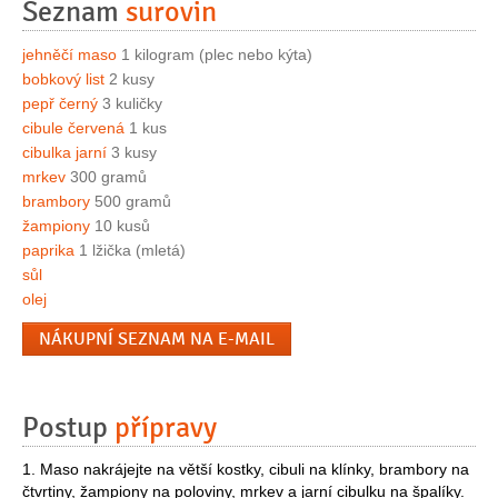
Seznam
surovin
jehněčí maso
1 kilogram (plec nebo kýta)
bobkový list
2 kusy
pepř černý
3 kuličky
cibule červená
1 kus
cibulka jarní
3 kusy
mrkev
300 gramů
brambory
500 gramů
žampiony
10 kusů
paprika
1 lžička (mletá)
sůl
olej
NÁKUPNÍ SEZNAM NA E-MAIL
Postup
přípravy
1. Maso nakrájejte na větší kostky, cibuli na klínky, brambory na
čtvrtiny, žampiony na poloviny, mrkev a jarní cibulku na špalíky.