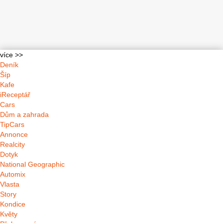
více >>
Deník
Šíp
Kafe
iReceptář
Cars
Dům a zahrada
TipCars
Annonce
Realcity
Dotyk
National Geographic
Automix
Vlasta
Story
Kondice
Květy