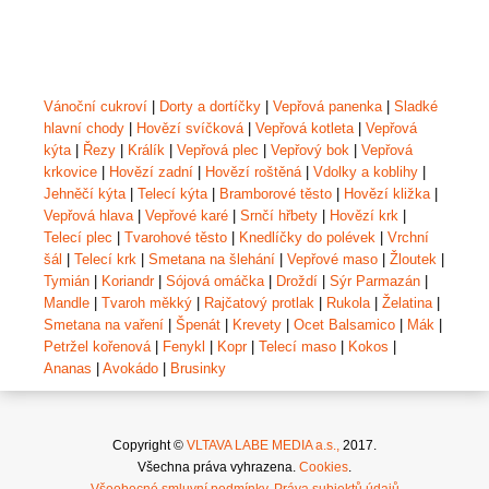
Vánoční cukroví
|
Dorty a dortíčky
|
Vepřová panenka
|
Sladké
hlavní chody
|
Hovězí svíčková
|
Vepřová kotleta
|
Vepřová
kýta
|
Řezy
|
Králík
|
Vepřová plec
|
Vepřový bok
|
Vepřová
krkovice
|
Hovězí zadní
|
Hovězí roštěná
|
Vdolky a koblihy
|
Jehněčí kýta
|
Telecí kýta
|
Bramborové těsto
|
Hovězí kližka
|
Vepřová hlava
|
Vepřové karé
|
Srnčí hřbety
|
Hovězí krk
|
Telecí plec
|
Tvarohové těsto
|
Knedlíčky do polévek
|
Vrchní
šál
|
Telecí krk
|
Smetana na šlehání
|
Vepřové maso
|
Žloutek
|
Tymián
|
Koriandr
|
Sójová omáčka
|
Droždí
|
Sýr Parmazán
|
Mandle
|
Tvaroh měkký
|
Rajčatový protlak
|
Rukola
|
Želatina
|
Smetana na vaření
|
Špenát
|
Krevety
|
Ocet Balsamico
|
Mák
|
Petržel kořenová
|
Fenykl
|
Kopr
|
Telecí maso
|
Kokos
|
Ananas
|
Avokádo
|
Brusinky
Copyright ©
VLTAVA LABE MEDIA a.s.,
2017.
Všechna práva vyhrazena.
Cookies
.
Všeobecné smluvní podmínky
.
Práva subjektů údajů