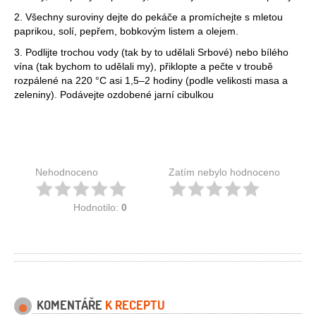
2. Všechny suroviny dejte do pekáče a promíchejte s mletou
paprikou, solí, pepřem, bobkovým listem a olejem.
3. Podlijte trochou vody (tak by to udělali Srbové) nebo bílého
vína (tak bychom to udělali my), přiklopte a pečte v troubě
rozpálené na 220 °C asi 1,5–2 hodiny (podle velikosti masa a
zeleniny). Podávejte ozdobené jarní cibulkou
Nehodnoceno
Zatím nebylo hodnoceno
Hodnotilo:
0
KOMENTÁŘE
K RECEPTU