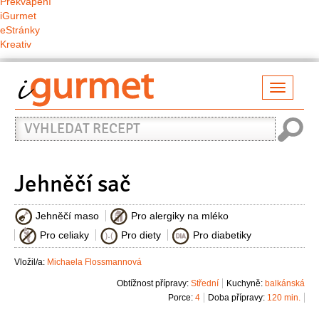
Překvapení
iGurmet
eStránky
Kreativ
Přepno
naviga
Vyhledat
recept
Jehněčí sač
Jehněčí maso
Pro alergiky na mléko
Pro celiaky
Pro diety
Pro diabetiky
Vložil/a:
Michaela Flossmannová
Obtížnost přípravy:
Střední
Kuchyně:
balkánská
Porce:
4
Doba přípravy:
120 min.