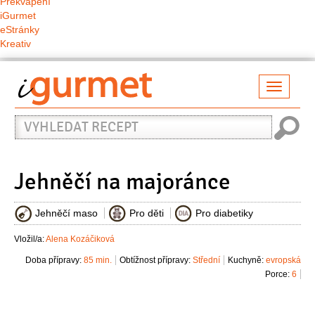
Překvapení
iGurmet
eStránky
Kreativ
Přepno
naviga
Vyhledat
recept
Jehněčí na majoránce
Jehněčí maso
Pro děti
Pro diabetiky
Vložil/a:
Alena Kozáčiková
Doba přípravy:
85 min.
Obtížnost přípravy:
Střední
Kuchyně:
evropská
Porce:
6