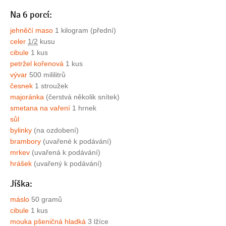
Na 6 porcí:
jehněčí maso
1 kilogram (přední)
celer
1/2
kusu
cibule
1 kus
petržel kořenová
1 kus
vývar
500 mililitrů
česnek
1 stroužek
majoránka
(čerstvá několik snítek)
smetana na vaření
1 hrnek
sůl
bylinky
(na ozdobení)
brambory
(uvařené k podávání)
mrkev
(uvařená k podávání)
hrášek
(uvařený k podávání)
Jíška:
máslo
50 gramů
cibule
1 kus
mouka pšeničná hladká
3 lžíce