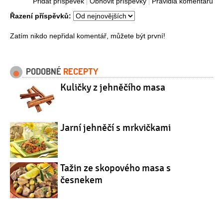
Přidat příspěvek
Obnovit příspěvky
Pravidla komentářů
Řazení příspěvků:
Zatím nikdo nepřidal komentář, můžete být první!
PODOBNÉ
RECEPTY
Kuličky z jehněčího masa
Jarní jehněčí s mrkvičkami
Tažin ze skopového masa s
česnekem