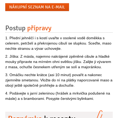
NÁKUPNÍ SEZNAM NA E-MAIL
Postup
přípravy
1. Přední jehněčí i s kostí uvařte v osolené vodě doměkka s
celerem, petrželí a překrojenou cibulí se slupkou. Sceďte, maso
nechte stranou a vývar uchovejte.
2. Jíška: Z másla, najemno nakrájené zpěněné cibule a hladké
mouky připravte na mírném ohni světlou jíšku. Zalijte ji vývarem
z masa, ochuťte česnekem utřeným se solí a majoránkou.
3. Omáčku nechte krátce (asi 10 minut) povařit a nakonec
zjemněte smetanou. Vložte do ní na plátky naporcované maso a
obojí ještě společně prohřejte a dochuťte.
4. Podávejte s jarní zeleninou (hrášek a mrkvička podušené na
másle) a s bramborami. Posypte čerstvými bylinkami.