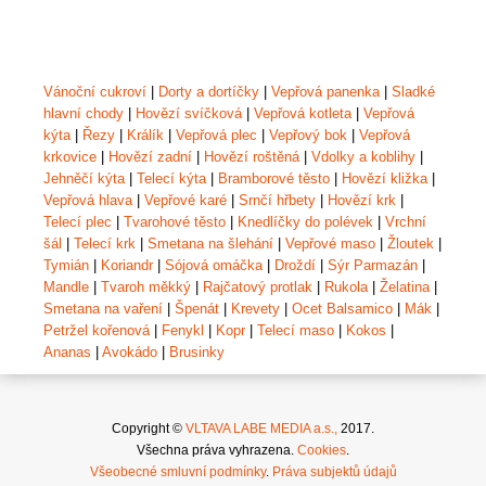
Vánoční cukroví
|
Dorty a dortíčky
|
Vepřová panenka
|
Sladké
hlavní chody
|
Hovězí svíčková
|
Vepřová kotleta
|
Vepřová
kýta
|
Řezy
|
Králík
|
Vepřová plec
|
Vepřový bok
|
Vepřová
krkovice
|
Hovězí zadní
|
Hovězí roštěná
|
Vdolky a koblihy
|
Jehněčí kýta
|
Telecí kýta
|
Bramborové těsto
|
Hovězí kližka
|
Vepřová hlava
|
Vepřové karé
|
Srnčí hřbety
|
Hovězí krk
|
Telecí plec
|
Tvarohové těsto
|
Knedlíčky do polévek
|
Vrchní
šál
|
Telecí krk
|
Smetana na šlehání
|
Vepřové maso
|
Žloutek
|
Tymián
|
Koriandr
|
Sójová omáčka
|
Droždí
|
Sýr Parmazán
|
Mandle
|
Tvaroh měkký
|
Rajčatový protlak
|
Rukola
|
Želatina
|
Smetana na vaření
|
Špenát
|
Krevety
|
Ocet Balsamico
|
Mák
|
Petržel kořenová
|
Fenykl
|
Kopr
|
Telecí maso
|
Kokos
|
Ananas
|
Avokádo
|
Brusinky
Copyright ©
VLTAVA LABE MEDIA a.s.,
2017.
Všechna práva vyhrazena.
Cookies
.
Všeobecné smluvní podmínky
.
Práva subjektů údajů