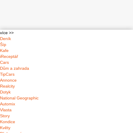
více >>
Deník
Šíp
Kafe
iReceptář
Cars
Dům a zahrada
TipCars
Annonce
Realcity
Dotyk
National Geographic
Automix
Vlasta
Story
Kondice
Květy