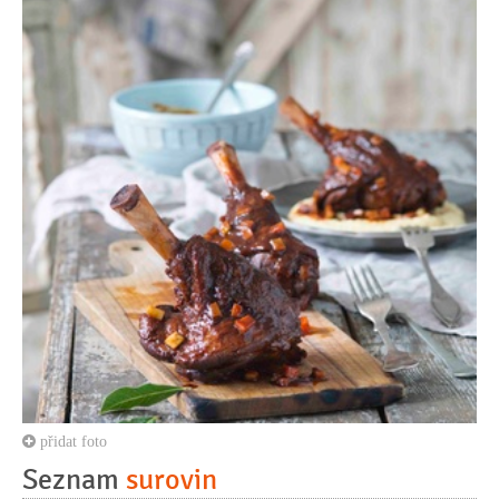
přidat foto
Seznam
surovin