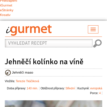
Překvapení
iGurmet
eStránky
Kreativ
Přepno
naviga
Vyhledat
recept
Jehněčí kolínko na víně
Jehněčí maso
Vložil/a:
Terezie Tkáčiková
Doba přípravy:
140 min.
Obtížnost přípravy:
Střední
Kuchyně:
evropská
Porce:
4