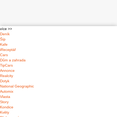
více >>
Deník
Šíp
Kafe
iReceptář
Cars
Dům a zahrada
TipCars
Annonce
Realcity
Dotyk
National Geographic
Automix
Vlasta
Story
Kondice
Květy