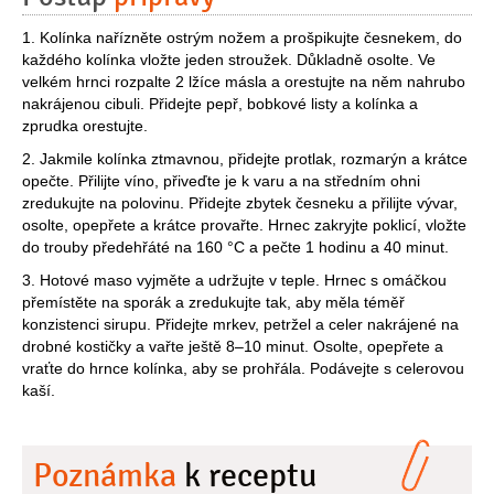
1. Kolínka nařízněte ostrým nožem a prošpikujte česnekem, do
každého kolínka vložte jeden stroužek. Důkladně osolte. Ve
velkém hrnci rozpalte 2 lžíce másla a orestujte na něm nahrubo
nakrájenou cibuli. Přidejte pepř, bobkové listy a kolínka a
zprudka orestujte.
2. Jakmile kolínka ztmavnou, přidejte protlak, rozmarýn a krátce
opečte. Přilijte víno, přiveďte je k varu a na středním ohni
zredukujte na polovinu. Přidejte zbytek česneku a přilijte vývar,
osolte, opepřete a krátce provařte. Hrnec zakryjte poklicí, vložte
do trouby předehřáté na 160 °C a pečte 1 hodinu a 40 minut.
3. Hotové maso vyjměte a udržujte v teple. Hrnec s omáčkou
přemístěte na sporák a zredukujte tak, aby měla téměř
konzistenci sirupu. Přidejte mrkev, petržel a celer nakrájené na
drobné kostičky a vařte ještě 8–10 minut. Osolte, opepřete a
vraťte do hrnce kolínka, aby se prohřála. Podávejte s celerovou
kaší.
Poznámka
k receptu