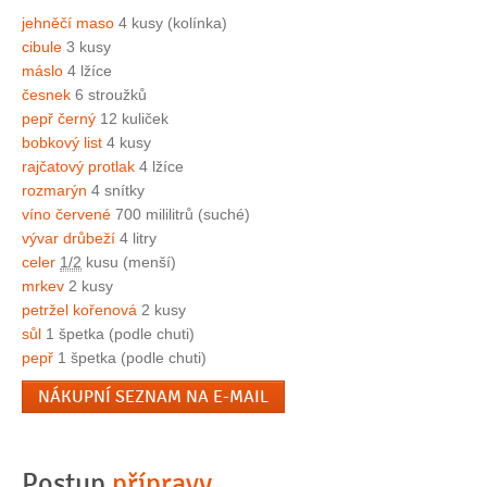
jehněčí maso
4 kusy (kolínka)
cibule
3 kusy
máslo
4 lžíce
česnek
6 stroužků
pepř černý
12 kuliček
bobkový list
4 kusy
rajčatový protlak
4 lžíce
rozmarýn
4 snítky
víno červené
700 mililitrů (suché)
vývar drůbeží
4 litry
celer
1/2
kusu (menší)
mrkev
2 kusy
petržel kořenová
2 kusy
sůl
1 špetka (podle chuti)
pepř
1 špetka (podle chuti)
NÁKUPNÍ SEZNAM NA E-MAIL
Postup
přípravy