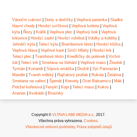
Vánoční cukroví
|
Dorty a dortíčky
|
Vepřová panenka
|
Sladké
hlavní chody
|
Hovězí svíčková
|
Vepřová kotleta
|
Vepřová
kýta
|
Řezy
|
Králík
|
Vepřová plec
|
Vepřový bok
|
Vepřová
krkovice
|
Hovězí zadní
|
Hovězí roštěná
|
Vdolky a koblihy
|
Jehněčí kýta
|
Telecí kýta
|
Bramborové těsto
|
Hovězí kližka
|
Vepřová hlava
|
Vepřové karé
|
Srnčí hřbety
|
Hovězí krk
|
Telecí plec
|
Tvarohové těsto
|
Knedlíčky do polévek
|
Vrchní
šál
|
Telecí krk
|
Smetana na šlehání
|
Vepřové maso
|
Žloutek
|
Tymián
|
Koriandr
|
Sójová omáčka
|
Droždí
|
Sýr Parmazán
|
Mandle
|
Tvaroh měkký
|
Rajčatový protlak
|
Rukola
|
Želatina
|
Smetana na vaření
|
Špenát
|
Krevety
|
Ocet Balsamico
|
Mák
|
Petržel kořenová
|
Fenykl
|
Kopr
|
Telecí maso
|
Kokos
|
Ananas
|
Avokádo
|
Brusinky
Copyright ©
VLTAVA LABE MEDIA a.s.,
2017.
Všechna práva vyhrazena.
Cookies
.
Všeobecné smluvní podmínky
.
Práva subjektů údajů