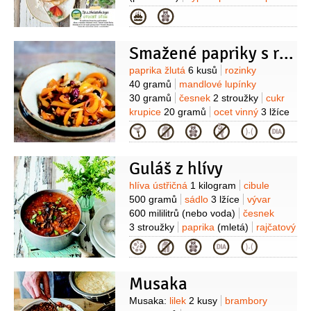
1 kus
sůl
olej řepkový
(na
Kategorie
smažení)
Smažené papriky s rozinkami a mandlemi
Suroviny
paprika žlutá
6 kusů
rozinky
40 gramů
mandlové lupínky
30 gramů
česnek
2 stroužky
cukr
krupice
20 gramů
ocet vinný
3 lžíce
(bílý)
olej olivový
6 lžic
sůl
pepř
Kategorie
Guláš z hlívy
Suroviny
hlíva ústřičná
1 kilogram
cibule
500 gramů
sádlo
3 lžíce
vývar
600 mililitrů
(nebo voda)
česnek
3 stroužky
paprika
(mletá)
rajčatový
protlak
2 lžíce
majoránka
Kategorie
1 lžíce
kmín
1 lžička
Musaka
Suroviny
Musaka:
lilek
2 kusy
brambory