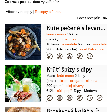
Zobrazit podle:
Všechny recepty
Recepty s fotkou
Počet receptů:
186
Kuře pečené s levandulí, medem a meruňkami
Suroviny
kuřecí maso
16 kusů
(paličky)
meruňky
10 kusů
levandule
6 snítek
víno bílé
200 mililitrů
(suché)
ocet Balsamico
3 lžíce
(bílý)
med
4 lžíce
pepř
Kategorie
kajenský
olej olivový
3 lžíce
sůl
Krůtí špízy s dipy
Suroviny
Maso:
krůtí maso
2 kusy
(prso)
citron
oregano
slanina
200 gramů
olej olivový
6 lžic
sůl
pepř
Dipy - Medová
hořičce:
hořčice dijonská
Kategorie
50 mililitrů
majonéza
50 mililitrů
med
3 lžíce
ocet vinný
Broskvový koláč s frangipane
1 lžíce
(bílý)
Tzatziki:
jogurt bílý