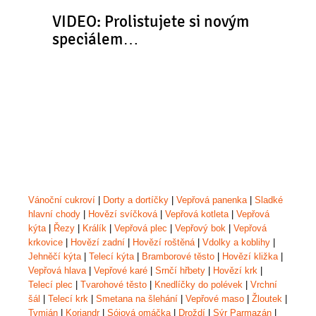
VIDEO: Prolistujete si novým
speciálem…
Vánoční cukroví
|
Dorty a dortíčky
|
Vepřová panenka
|
Sladké
hlavní chody
|
Hovězí svíčková
|
Vepřová kotleta
|
Vepřová
kýta
|
Řezy
|
Králík
|
Vepřová plec
|
Vepřový bok
|
Vepřová
krkovice
|
Hovězí zadní
|
Hovězí roštěná
|
Vdolky a koblihy
|
Jehněčí kýta
|
Telecí kýta
|
Bramborové těsto
|
Hovězí kližka
|
Vepřová hlava
|
Vepřové karé
|
Srnčí hřbety
|
Hovězí krk
|
Telecí plec
|
Tvarohové těsto
|
Knedlíčky do polévek
|
Vrchní
šál
|
Telecí krk
|
Smetana na šlehání
|
Vepřové maso
|
Žloutek
|
Tymián
|
Koriandr
|
Sójová omáčka
|
Droždí
|
Sýr Parmazán
|