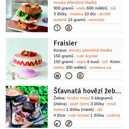
Suroviny
mouka pšeničná hladká
900 gramů
voda
600 mililitrů
sůl
3 lžičky
melasa
10 lžic
droždí
sušené
14 gramů
semínka
sezamová
(na posypání)
sýr
Kategorie
krémový
250 gramů
(Philadelphia)
kopr
4 snítky
losos
Fraisier
uzený
300 gramů
Suroviny
Korpus:
mouka pšeničná hladká
150 gramů
cukr krystal
150 gramů
vejce
6 kusů
sůl
Krém:
mléko
300 mililitrů
smetana na
šlehání
250 mililitrů
žloutek
Kategorie
3 kusy
jahody
700 gramů
cukr
krystal
50 gramů
moučka kukuřičná
Šťavnatá hovězí žebra s domácí BBQ omáčkou a zelným salátem s mrkví
(škrob)
30 gramů
vanilkový lusk
1 kus
želatina
4 gramy
Suroviny
Žebra:
hovězí maso
5 kilogramů
(prášková)
voda
1 lžíce
Dokončení:
(žebra)
pepř černý
3 lžičky
nové
marcipán
100 gramů
jahody
cukr
koření
1 lžička
(mleté)
sůl
moučkový
4 lžíce
cukr krystal
1 lžička
sušený
česnek
4 lžičky
koriandr
2 lžičky
Kategorie
(mleté)
bobkový list
2 lžičky