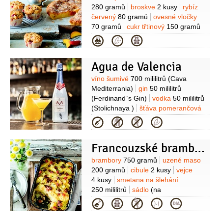
280 gramů
broskve
2 kusy
rybíz
červený
80 gramů
ovesné vločky
70 gramů
cukr třtinový
150 gramů
(světlý)
vejce
1 kus
podmáslí
Kategorie
170 gramů
olej řepkový
150 mililitrů
kypřící prášek do pečiva
Agua de Valencia
2 lžičky
Suroviny
víno šumivé
700 mililitrů
(Cava
Mediterrania)
gin
50 mililitrů
(Ferdinand`s Gin)
vodka
50 mililitrů
(Stolichnaya )
šťáva pomerančová
200 mililitrů
Kategorie
Francouzské brambory
Suroviny
brambory
750 gramů
uzené maso
200 gramů
cibule
2 kusy
vejce
4 kusy
smetana na šlehání
250 mililitrů
sádlo
(na
vymazání)
strouhanka
(na
Kategorie
vysypání)
sůl
pepř