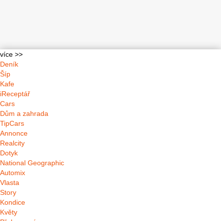
více >>
Deník
Šíp
Kafe
iReceptář
Cars
Dům a zahrada
TipCars
Annonce
Realcity
Dotyk
National Geographic
Automix
Vlasta
Story
Kondice
Květy