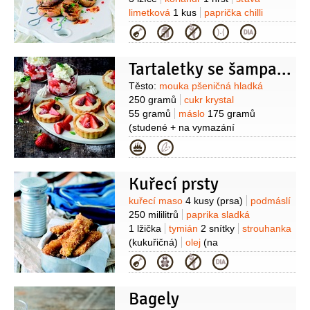
limetková
1 kus
paprička chilli
červená
1 kus
česnek
Kategorie
4 stroužky
kmín římský
1 lžička
(drcený)
skořice
1 lžička
olej olivový
Tartaletky se šampaňským sabayonem a jahodami
3 lžíce
Suroviny
Těsto:
mouka pšeničná hladká
250 gramů
cukr krystal
55 gramů
máslo
175 gramů
(studené + na vymazání
formiček)
pepř
1 lžíce
(čerstvě
Kategorie
mletý)
vejce
1 kus
(rozšlehané)
Krém:
smetana na šlehání
Kuřecí prsty
125 mililitrů
šampaňské
70 mililitrů
žloutek
4 kusy
cukr
Suroviny
kuřecí maso
4 kusy
(prsa)
podmáslí
krystal
55 gramů
jahody
250 gramů
250 mililitrů
paprika sladká
1 lžička
tymián
2 snítky
strouhanka
(kukuřičná)
olej
(na
smažení)
sůl
pepř
Kategorie
Bagely