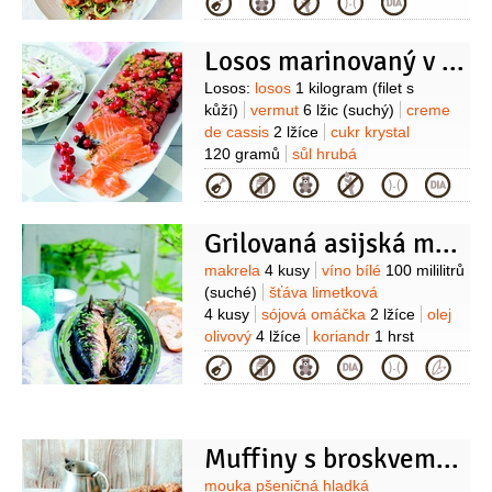
Kategorie
1 hrst
olej olivový
2 lžíce
Losos marinovaný v červeném rybízu
Suroviny
Losos:
losos
1 kilogram
(filet s
kůží)
vermut
6 lžic
(suchý)
creme
de cassis
2 lžíce
cukr krystal
120 gramů
sůl hrubá
100 gramů
pepř černý
2 lžíce
Kategorie
(čerstvě mletý)
kopr
1 hrst
rybíz
červený
350 gramů
Relish:
ocet
Grilovaná asijská makrela
rýžový
4 lžíce
cukr krystal
4 lžíce
olej olivový
4 lžíce
hořčice
Suroviny
makrela
4 kusy
víno bílé
100 mililitrů
dijonská
fenykl
1 kus
cibule červená
(suché)
šťáva limetková
1 kus
rybíz červený
4 kusy
sójová omáčka
2 lžíce
olej
200 gramů
kopr
sůl
olivový
4 lžíce
koriandr
1 hrst
(čerstvý)
limetka
(k podávání)
Kategorie
Muffiny s broskvemi a rybízem
Suroviny
mouka pšeničná hladká