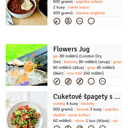
500 gramů
paprika zelená
2 kusy
mleté maso
500 gramů
slanina anglická
100 gramů
cibule
2 kusy
skořice
Kategorie
1 kus
víno červené
50 mililitrů
rajčata sterilovaná
800 gramů
Bešamel:
mléko
350 mililitrů
(plnotučné)
Flowers Jug
Suroviny
gin
80 mililitrů
(London Dry
Gin)
bezinky
80 mililitrů
(sirup)
grep
80 mililitrů
(džus)
grep
40 mililitrů
(likér)
víno bílé
160 mililitrů
(suché)
květy
(na ozdobu)
Kategorie
Cuketové špagety s krevetami
Suroviny
cuketa
4 kusy
krevety
500 gramů
česnek
3 kusy
paprika
sladká
vývar kuřecí
60 mililitrů
citron
1 kus
(šťáva)
sýr
Parmezán
2 lžíce
petržel hladkolistá