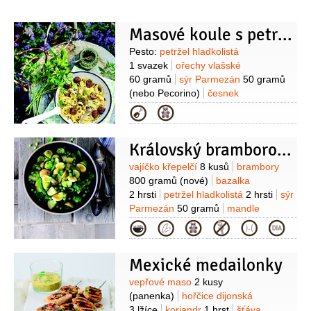
Masové koule s petrželovým pestem a těstovinami
Suroviny
Pesto:
petržel hladkolistá
1 svazek
ořechy vlašské
60 gramů
sýr Parmezán
50 gramů
(nebo Pecorino)
česnek
3 stroužky
sůl
olej olivový
(extra
Kategorie
virgin)
Masové kuličky:
krůtí maso
500 gramů
(mleté)
strouhanka
Královský bramborový salát
200 gramů
pesto
50 gramů
(domácí
petrželové)
mléko
50 mililitrů
sýr
Suroviny
vajíčko křepelčí
8 kusů
brambory
Parmezán
50 gramů
smetana na
800 gramů
(nové)
bazalka
šlehání
100 mililitrů
těstoviny
2 hrsti
petržel hladkolistá
2 hrsti
sýr
500 gramů
(linguine)
olej řepkový
Parmezán
50 gramů
mandle
(na smažení)
1 hrst
česnek
3 stroužky
olej olivový
Kategorie
200 mililitrů
hrášek cukrový
1 hrst
Mexické medailonky
Suroviny
vepřové maso
2 kusy
(panenka)
hořčice dijonská
3 lžíce
koriandr
1 hrst
šťáva