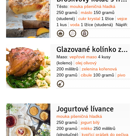
200 mililitrů
česnek
Suroviny
Těsto:
mouka pšeničná hladká
2 stroužky
okurka salátová
250 gramů
máslo
150 gramů
1 kus
máta
1 hrst
(studené)
cukr krystal
1 lžíce
vejce
1 kus
voda
1 lžíce
(studená)
Náplň:
moučka mandlová
Kategorie
125 gramů
mouka pšeničná hladká
65 gramů
máslo
175 gramů
Glazované kolínko ze selátka
(změklé)
cukr krystal
160 gramů
broskve
4 kusy
mandle
Suroviny
Maso:
vepřové maso
4 kusy
(plátky)
vejce
2 kusy
vanilkový
(koleno)
olej olivový
extrakt
1 lžíce
kypřící prášek do
200 mililitrů
zelenina kořenová
pečiva
200 gramů
cibule
100 gramů
pivo
světlé
100 mililitrů
bylinky
1 lžíce
Kategorie
(čerstvé)
máslo
2 lžíce
med
2 lžíce
sůl
Gnocchi:
brambory
200 gramů
mouka pohanková
100 gramů
vejce
1 kus
Špenát:
Jogurtové lívance
špenát
200 gramů
cibule šalotka
Suroviny
mouka pšeničná hladká
2 kusy
česnek
2 stroužky
smetana
250 gramů
jogurt bílý
2 lžíce
koriandr
(semínka na
200 gramů
mléko
250 mililitrů
ozdobu)
(plnotučné)
kypřící prášek do pečiva