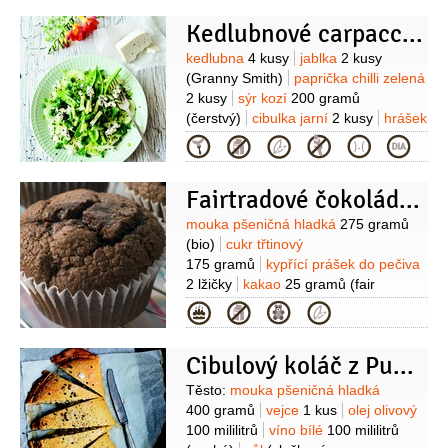
(mletý)
olej slunečnicový
2 lžíce
Kedlubnové carpaccio s kozím sýrem
Základní omáčka:
cibule
500 gramů
sádlo
100 gramů
mouka
Suroviny
kedlubna
4 kusy
jablka
2 kusy
pšeničná hladká
4 lžíce
vývar hovězí
(Granny Smith)
paprička chilli zelená
2 litry
BBQ omáčka:
pivo tmavé
2 kusy
sýr kozí
200 gramů
250 mililitrů
vývar hovězí
(čerstvý)
cibulka jarní
2 kusy
hrášek
300 mililitrů
kečup
cukrový
1 hrst
koriandr
1 hrst
Kategorie
200 mililitrů
hořčice
3 lžíce
(čerstvý)
máta
1 hrst
olej olivový
(anglická)
worcesterská omáčka
2 lžíce
4 lžíce
med
3 lžíce
ocet vinný
Fairtradové čokoládové muffiny s kokosem a banánem
2 lžíce
(bílý)
Salát:
zelí bílé
cukr
Suroviny
mouka pšeničná hladká
275 gramů
krupice
2 lžíce
ocet
3 lžíce
(bio)
cukr třtinový
(kvasný)
olej slunečnicový
175 gramů
kypřící prášek do pečiva
2 lžíce
mrkev
1 kus
křen
1 lžíce
2 lžičky
kakao
25 gramů
(fair
(smetanový)
sůl
pepř bílý
trade)
kokos
40 gramů
(fair
Kategorie
trade)
kokosové mléko
125 mililitrů
(fairtrade)
olej
125 mililitrů
Cibulový koláč z Puglie
(rostlinný)
vejce
2 kusy
(bio)
banány
500 gramů
(bio)
Suroviny
Těsto:
mouka pšeničná hladká
400 gramů
vejce
1 kus
olej olivový
100 mililitrů
víno bílé
100 mililitrů