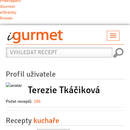
Překvapení
iGurmet
eStránky
Kreativ
Přepno
naviga
Vyhledat
recept
Profil uživatele
Terezie Tkáčiková
Počet receptů:
186
Recepty
kuchaře