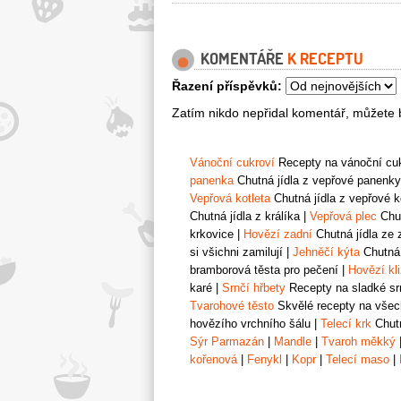
KOMENTÁŘE
K RECEPTU
Řazení příspěvků:
Zatím nikdo nepřidal komentář, můžete b
Vánoční cukroví
Recepty na vánoční cukr
panenka
Chutná jídla z vepřové panenky
Vepřová kotleta
Chutná jídla z vepřové k
Chutná jídla z králíka
|
Vepřová plec
Chut
krkovice
|
Hovězí zadní
Chutná jídla ze 
si všichni zamilují
|
Jehněčí kýta
Chutná 
bramborová těsta pro pečení
|
Hovězí kl
karé
|
Srnčí hřbety
Recepty na sladké srn
Tvarohové těsto
Skvělé recepty na všech
hovězího vrchního šálu
|
Telecí krk
Chutn
Sýr Parmazán
|
Mandle
|
Tvaroh měkký
kořenová
|
Fenykl
|
Kopr
|
Telecí maso
|