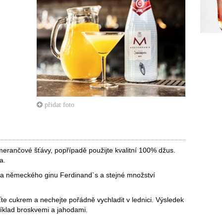
přidat foto
erančové šťávy, popřípadě použijte kvalitní 100% džus.
a.
ka německého ginu Ferdinand`s a stejné množství
uťte cukrem a nechejte pořádně vychladit v lednici. Výsledek
íklad broskvemi a jahodami.