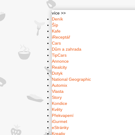
více >>
Deník
Šíp
Kafe
iReceptář
Cars
Dům a zahrada
TipCars
Annonce
Realcity
Dotyk
National Geographic
Automix
Vlasta
Story
Kondice
Květy
Překvapení
iGurmet
eStránky
Kreativ