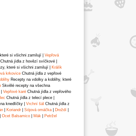
teré si všichni zamilují
|
Vepřová
Chutná jídla z hovězí svíčkové
|
y, které si všichni zamilují
|
Králík
vá krkovice
Chutná jídla z vepřové
oblihy
Recepty na vdolky a koblihy, které
o
Skvělé recepty na všechna
|
Vepřové karé
Chutná jídla z vepřového
lec
Chutná jídla z telecí plece
|
 na knedlíčky
|
Vrchní šál
Chutná jídla z
án
|
Koriandr
|
Sójová omáčka
|
Droždí
|
|
Ocet Balsamico
|
Mák
|
Petržel