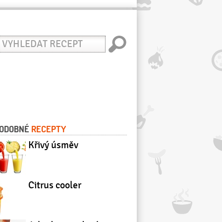
yhledat
ecept
ODOBNÉ
RECEPTY
Křivý úsměv
Citrus cooler