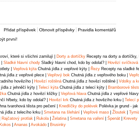
Přidat příspěvek
Obnovit příspěvky
Pravidla komentářů
ýt první!
oví, které si všichni zamilují
|
Dorty a dortíčky
Recepty na dorty a dortíčky, k
|
Sladké hlavní chody
Sladký hlavní chod, kdo by odolal?
|
Hovězí svíčková
otlety
|
Vepřová kýta
Chutná jídla z vepřové kýty
|
Řezy
Recepty na sladké řez
ná jídla z vepřové plece
|
Vepřový bok
Chutná jídla z vepřového boku
|
Vepřo
zadního hovězího
|
Hovězí roštěná
Chutná jídla z hovězí roštěné
|
Vdolky a k
jídla z jehněčí kýty
|
Telecí kýta
Chutná jídla z telecí kýty
|
Bramborové těst
ižka
Chutná jídla z hovězí kližky
|
Vepřová hlava
Chutná jídla z vepřové hlavy
čí hřbety, kdo by odolal?
|
Hovězí krk
Chutná jídla z hovězího krku
|
Telecí p
na tvarohová těsta pro pečení
|
Knedlíčky do polévek
Polévka je grund - jak
á jídla z telecího krku
|
Smetana na šlehání
|
Vepřové maso
|
Žloutek
|
Tymi
|
Rajčatový protlak
|
Rukola
|
Želatina
|
Smetana na vaření
|
Špenát
|
Krevety
Kokos
|
Ananas
|
Avokádo
|
Brusinky