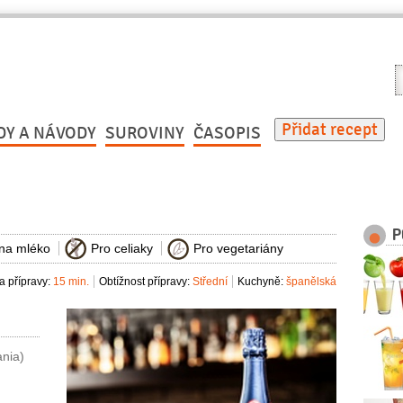
V
r
Přidat recept
DY A NÁVODY
SUROVINY
ČASOPIS
P
 na mléko
Pro celiaky
Pro vegetariány
 přípravy:
15 min.
Obtížnost přípravy:
Střední
Kuchyně:
španělská
ania)