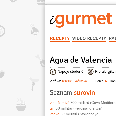
RECEPTY
VIDEO RECEPTY
RA
Agua de Valencia
Nápoje studené
Pro alergiky
Vložil/a:
Terezie Tkáčiková
Porce:
6
Doba
Seznam
surovin
víno šumivé
700 mililitrů (Cava Mediterr
gin
50 mililitrů (Ferdinand`s Gin)
vodka
50 mililitrů (Stolichnaya )