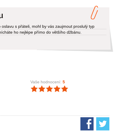
u
oslavu s přáteli, mohl by vás zaujmout proslulý typ
ícháte ho nejlépe přímo do většího džbánu.
Vaše hodnocení:
5