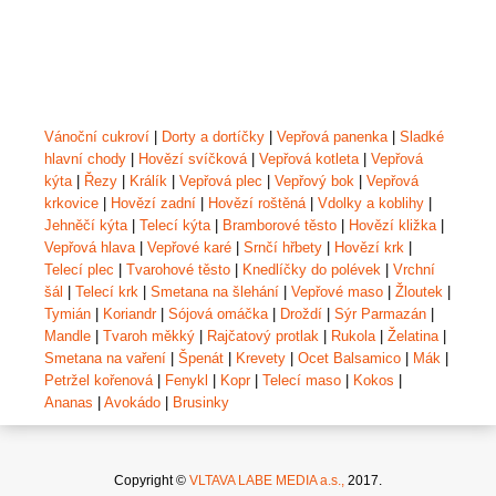
Vánoční cukroví
|
Dorty a dortíčky
|
Vepřová panenka
|
Sladké
hlavní chody
|
Hovězí svíčková
|
Vepřová kotleta
|
Vepřová
kýta
|
Řezy
|
Králík
|
Vepřová plec
|
Vepřový bok
|
Vepřová
krkovice
|
Hovězí zadní
|
Hovězí roštěná
|
Vdolky a koblihy
|
Jehněčí kýta
|
Telecí kýta
|
Bramborové těsto
|
Hovězí kližka
|
Vepřová hlava
|
Vepřové karé
|
Srnčí hřbety
|
Hovězí krk
|
Telecí plec
|
Tvarohové těsto
|
Knedlíčky do polévek
|
Vrchní
šál
|
Telecí krk
|
Smetana na šlehání
|
Vepřové maso
|
Žloutek
|
Tymián
|
Koriandr
|
Sójová omáčka
|
Droždí
|
Sýr Parmazán
|
Mandle
|
Tvaroh měkký
|
Rajčatový protlak
|
Rukola
|
Želatina
|
Smetana na vaření
|
Špenát
|
Krevety
|
Ocet Balsamico
|
Mák
|
Petržel kořenová
|
Fenykl
|
Kopr
|
Telecí maso
|
Kokos
|
Ananas
|
Avokádo
|
Brusinky
Copyright ©
VLTAVA LABE MEDIA a.s.,
2017.