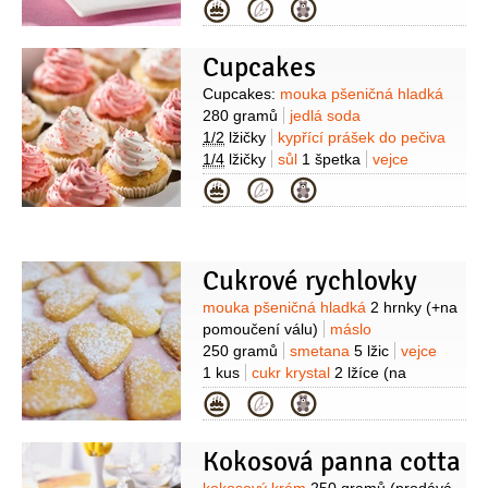
4 plátky
vanilka
1/2
kusu
(lusk)
Kategorie
Cupcakes
Suroviny
Cupcakes:
mouka pšeničná hladká
280 gramů
jedlá soda
1/2
lžičky
kypřící prášek do pečiva
1/4
lžičky
sůl
1 špetka
vejce
2 kusy
cukr
180 gramů
olej
Kategorie
125 mililitrů
mléko
125 mililitrů
vanilkový extrakt
2 lžičky
Krém:
sýr krémový
250 gramů
(Philadelphia, nebo
Cukrové rychlovky
Buko)
cukr moučkový
Suroviny
mouka pšeničná hladká
2 hrnky
(+na
50 gramů
maliny
100 gramů
pomoučení válu)
máslo
250 gramů
smetana
5 lžic
vejce
1 kus
cukr krystal
2 lžíce
(na
posypání)
maliny
250 gramů
med
Kategorie
2 lžíce
Kokosová panna cotta