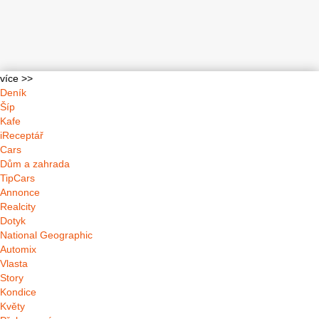
více >>
Deník
Šíp
Kafe
iReceptář
Cars
Dům a zahrada
TipCars
Annonce
Realcity
Dotyk
National Geographic
Automix
Vlasta
Story
Kondice
Květy