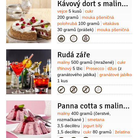
Kávový dort s malinami
Suroviny
vejce
5 kusů
cukr
200 gramů
mouka pšeničná
polohrubá
100 gramů
vitakáva
30 gramů
(prášek)
mouka pšeničná
hladká
25 gramů
kakao
1 lžíce
sůl
Kategorie
1 špetka
tuk
(na vymazání)
mouka
pšeničná hrubá
(na vysypání)
Na
Rudá záře
náplň:
tvaroh měkký
500 gramů
maliny
250 gramů
Suroviny
maliny
500 gramů
(mražené)
cukr
(mražené nebo čerstvé)
cukr
třtinový
5 lžic
Prosecco
džus
(z
100 gramů
želatina
1 balení
granátového jablka)
granátové jablko
(plátková)
smetana na šlehání
1 kus
2 decilitry
Kategorie
Panna cotta s malinami
Suroviny
maliny
400 gramů
(čerstvé,
rozmačkané )
smetana
3,5 decilitru
jogurt bílý
1,5 decilitru
cukr
80 gramů
želatina