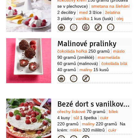
Suroviny
kokosový krém
250 gramů
(prodává
se v plechovce)
smetana na šlehání
2 decilitry
med
3 lžíce
želatina
3 plátky
vanilka
1 kus
(lusk)
olej
(rostlinný, na vymazání formiček)
Na
Kategorie
ozdobení:
maliny
200 gramů
med
2 lžíce
Malinové pralinky
Suroviny
čokoláda hořká
250 gramů
máslo
90 gramů
(změklé)
marmeláda
60 gramů
(malinová)
čokoláda bílá
40 gramů
maliny
15 kusů
(čerstvé)
likér malinový
Kategorie
1 lžíce
kokosové mléko
1 lžička
rýže čokoládová
100 gramů
(na obalení)
Bezé dort s vanilkovým krémem
Suroviny
ořechy lískové
70 gramů
bílek
4 kusy
sůl
1 špetka
cukr
220 gramů
maliny
220 gramů
Na
krém:
mléko
320 mililitrů
cukr
vanilkový
1 balení
cukr