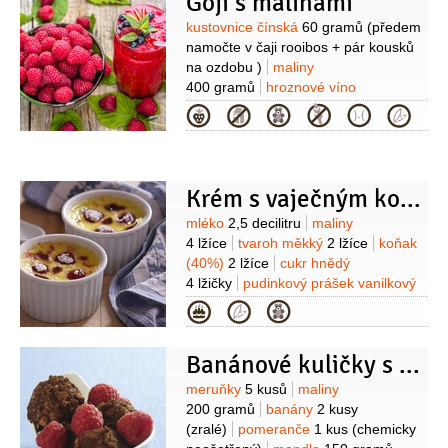
Goji s malinami
citronová
(z 1 citronu)
zázvor
10 gramů
(čerstvý
Suroviny
kustovnice čínská
60 gramů
(předem
nastrouhaný)
vanilkový lusk
1 kus
namočte v čaji rooibos + pár kousků
(lze vynechat)
Omáčka:
maliny
na ozdobu )
maliny
250 gramů
(mražené)
voda
400 gramů
hroznové víno
250 mililitrů
cukr moučkový
150 gramů
med
2 lžíce
ledová tříšť
Kategorie
100 gramů
moučka kukuřičná
(případně mléko nebo vanilková
(škrob)
1 lžička
zmrzlina)
Krém s vaječným koňakem a malinami
Suroviny
mléko
2,5 decilitru
maliny
4 lžíce
tvaroh měkký
2 lžíce
koňak
(40%)
2 lžíce
cukr hnědý
4 lžičky
pudinkový prášek vanilkový
1/2
balení
cukr
Kategorie
Banánové kuličky s meruňkami a malinami
Suroviny
meruňky
5 kusů
maliny
200 gramů
banány
2 kusy
(zralé)
pomeranče
1 kus
(chemicky