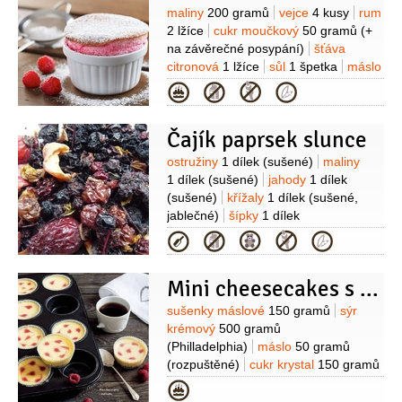
(Matcha)
mléko
2 lžíce
cukr
Suroviny
maliny
200 gramů
vejce
4 kusy
rum
moučkový
100 gramů
Na posypání:
2 lžíce
cukr moučkový
50 gramů
(+
kokos
(strouhaný)
kokos
na závěrečné posypání)
šťáva
(čerstvý)
semínka sezamová
citronová
1 lžíce
sůl
1 špetka
máslo
(černá)
(na vymazání formy)
cukr krupice
Kategorie
(na vysypání formy)
Čajík paprsek slunce
Suroviny
ostružiny
1 dílek
(sušené)
maliny
1 dílek
(sušené)
jahody
1 dílek
(sušené)
křížaly
1 dílek
(sušené,
jablečné)
šípky
1 dílek
Kategorie
Mini cheesecakes s mailanmi
Suroviny
sušenky máslové
150 gramů
sýr
krémový
500 gramů
(Philladelphia)
máslo
50 gramů
(rozpuštěné)
cukr krystal
150 gramů
(+2 lžíce)
vejce
3 kusy
smetana na
Kategorie
šlehání
maliny
100 gramů