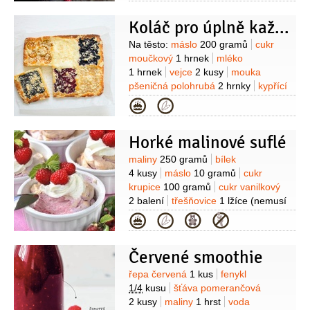
Koláč pro úplně každého
Suroviny
Na těsto:
máslo
200 gramů
cukr
moučkový
1 hrnek
mléko
1 hrnek
vejce
2 kusy
mouka
pšeničná polohrubá
2 hrnky
kypřící
prášek do pečiva
1 balení
Na
Kategorie
makovou náplň:
mák
60 gramů
(mletý)
mléko
1,5 decilitru
cukr
Horké malinové suflé
25 gramů
perník
1 lžíce
(strouhaný)
skořice
1 špetka
Suroviny
maliny
250 gramů
bílek
(mletá)
hřebíček
1 špetka
4 kusy
máslo
10 gramů
cukr
(mletý)
sůl
1 špetka
citronová kůra
krupice
100 gramů
cukr vanilkový
1 špetka
(strouhaná)
Na jablečnou
2 balení
třešňovice
1 lžíce
(nemusí
náplň:
jablka
250 gramů
(oloupaná,
být)
smetana na šlehání
Kategorie
bez jádřinců)
cukr
50 gramů
(nebo
1 kelímek
cukr moučkový
(na
více, podle kyselosti jablek)
skořice
posypání)
(mletá, trochu)
piškotové drobečky
Červené smoothie
(na zahuštění)
Na borůvkovou náplň:
Suroviny
řepa červená
1 kus
fenykl
cukr
1 lžíce
moučka kukuřičná
1/4
kusu
šťáva pomerančová
(škrob)
1/2
lžíce
šťáva citronová
2 kusy
maliny
1 hrst
voda
1/2
lžíce
citronová kůra
1/2
lžičky