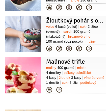
neošetřený)
mandle
150 gramů
(mleté)
mandle
30 gramů
Kategorie
(nasekané)
kakao
1 lžíce
Žloutkový pohár s ovocem
Suroviny
vejce
6 kusů
(velká)
cukr
2 lžíce
(ovocný)
tvaroh
100 gramů
(nízkotučný)
hroznové víno
100 gramů
(bez pecek)
maliny
4 lžíce
(nejlépe čerstvé mohou být i
Kategorie
mražené)
Malinové trifle
Suroviny
maliny
400 gramů
mléko
4 decilitry
piškoty cukrářské
4 kusy
žloutek
3 kusy
víno červené
1 decilitr
cukr
5 lžic
pudinkový
prášek vanilkový
1 balení
sůl
Kategorie
1 špetka