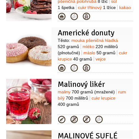
pšeničná polohrubá
8 lžic
sůl
1 špetka
cukr třtinový
1 lžíce
kakao
1 lžíce
(+ na poprášení )
olej řepkový
Kategorie
(na smažení)
Náplň:
maliny
300 gramů
(čerstvé nebo
Americké donuty
mražené)
cukr krupice
3 lžíce
Suroviny
Těsto:
mouka pšeničná hladká
520 gramů
mléko
220 mililitrů
(plnotučné)
máslo
50 gramů
cukr
krupice
40 gramů
vejce
2 kusy
droždí sušené
Kategorie
11 gramů
vanilkový extrakt
1 lžička
sůl
1 špetka
olej řepkový
Malinový likér
(na smažení)
Malinová poleva:
maliny
100 gramů
(čerstvé nebo
Suroviny
maliny
700 gramů
(mražené)
rum
mražené)
šťáva citronová
bílý
700 mililitrů
cukr krupice
1 lžíce
cukr moučkový
180 gramů
400 gramů
Borůvková poleva:
borůvky
100 gramů
(čerstvé nebo
Kategorie
mražené)
šťáva citronová
1 lžíce
cukr moučkový
200 gramů
Poleva z čaje Matcha:
čaj
1 lžička
MALINOVÉ SUFLÉ