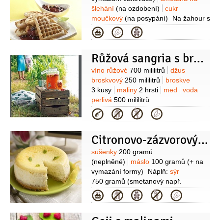
šlehání
(na ozdobení)
cukr
moučkový
(na posypání)
Na žahour s
malinami:
borůvky
250 gramů
maliny
Kategorie
150 gramů
smetana na vaření
2 decilitry
cukr
50 gramů
moučka
Růžová sangria s broskvemi a malinami
škrobová
1 lžíce
Suroviny
víno růžové
700 mililitrů
džus
broskvový
250 mililitrů
broskve
3 kusy
maliny
2 hrsti
med
voda
perlivá
500 mililitrů
Kategorie
Citronovo-zázvorový cheesecake
Suroviny
sušenky
200 gramů
(neplněné)
máslo
100 gramů
(+ na
vymazání formy)
Náplň:
sýr
750 gramů
(smetanový např.
mascarpone)
vejce
4 kusy
cukr
Kategorie
krupice
150 gramů
pudinkový prášek
1/2
balíčku
(vanilkový)
šťáva