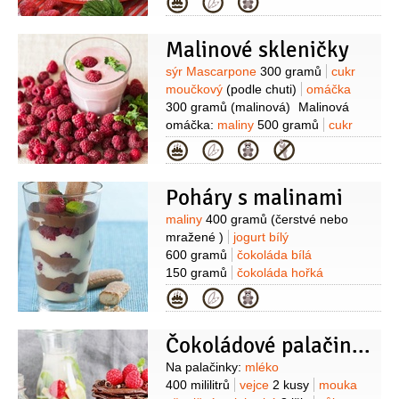
Kategorie
25 gramů
mouka pšeničná hladká
15 gramů
žloutek
3 kusy
moučka
Malinové skleničky
škrobová
15 gramů
Suroviny
sýr Mascarpone
300 gramů
cukr
moučkový
(podle chuti)
omáčka
300 gramů
(malinová)
Malinová
omáčka:
maliny
500 gramů
cukr
krupice
50 gramů
Na dokončení:
Kategorie
maliny
(čerstvé, pusinky, jedlé květy)
Poháry s malinami
Suroviny
maliny
400 gramů
(čerstvé nebo
mražené )
jogurt bílý
600 gramů
čokoláda bílá
150 gramů
čokoláda hořká
150 gramů
piškoty cukrářské
8 kusů
Kategorie
Čokoládové palačinky s malinami
Suroviny
Na palačinky:
mléko
400 mililitrů
vejce
2 kusy
mouka