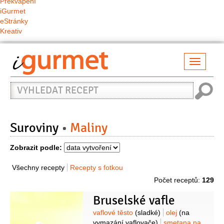
Překvapení
iGurmet
eStránky
Kreativ
Přepno
naviga
Vyhledat
recept
Suroviny
Maliny
Zobrazit podle:
Všechny recepty
Recepty s fotkou
Počet receptů:
129
Bruselské vafle
Suroviny
vaflové těsto
(sladké)
olej
(na
vymazání vaflovače)
smetana na