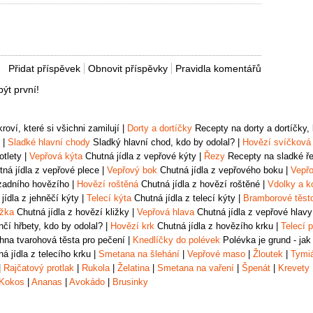
Přidat příspěvek
Obnovit příspěvky
Pravidla komentářů
ýt první!
oví, které si všichni zamilují
|
Dorty a dortíčky
Recepty na dorty a dortíčky, k
|
Sladké hlavní chody
Sladký hlavní chod, kdo by odolal?
|
Hovězí svíčková
otlety
|
Vepřová kýta
Chutná jídla z vepřové kýty
|
Řezy
Recepty na sladké řez
ná jídla z vepřové plece
|
Vepřový bok
Chutná jídla z vepřového boku
|
Vepřo
zadního hovězího
|
Hovězí roštěná
Chutná jídla z hovězí roštěné
|
Vdolky a k
jídla z jehněčí kýty
|
Telecí kýta
Chutná jídla z telecí kýty
|
Bramborové těst
ižka
Chutná jídla z hovězí kližky
|
Vepřová hlava
Chutná jídla z vepřové hlavy
čí hřbety, kdo by odolal?
|
Hovězí krk
Chutná jídla z hovězího krku
|
Telecí p
na tvarohová těsta pro pečení
|
Knedlíčky do polévek
Polévka je grund - jak
á jídla z telecího krku
|
Smetana na šlehání
|
Vepřové maso
|
Žloutek
|
Tymi
|
Rajčatový protlak
|
Rukola
|
Želatina
|
Smetana na vaření
|
Špenát
|
Krevety
Kokos
|
Ananas
|
Avokádo
|
Brusinky