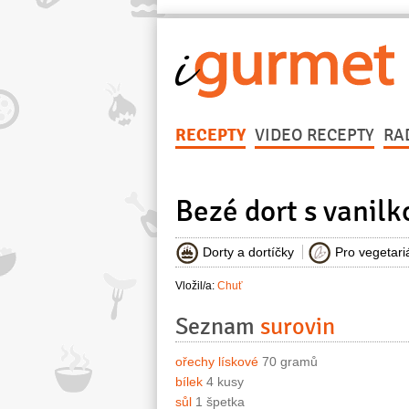
RECEPTY
VIDEO RECEPTY
RA
Bezé dort s vani
Dorty a dortíčky
Pro vegetari
Vložil/a:
Chuť
Seznam
surovin
ořechy lískové
70 gramů
bílek
4 kusy
sůl
1 špetka