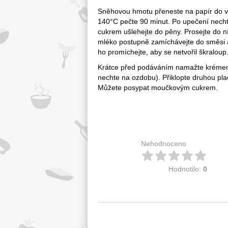
Sněhovou hmotu přeneste na papír do vy
140°C pečte 90 minut. Po upečení nechte
cukrem ušlehejte do pěny. Prosejte do 
mléko postupně zamíchávejte do směsi a
ho promíchejte, aby se netvořil škraloup
Krátce před podáváním namažte krémem j
nechte na ozdobu). Přiklopte druhou pl
Můžete posypat moučkovým cukrem.
Nehodnoceno
Hodnotilo:
0