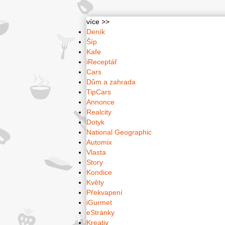
více >>
Deník
Šíp
Kafe
iReceptář
Cars
Dům a zahrada
TipCars
Annonce
Realcity
Dotyk
National Geographic
Automix
Vlasta
Story
Kondice
Květy
Překvapení
iGurmet
eStránky
Kreativ