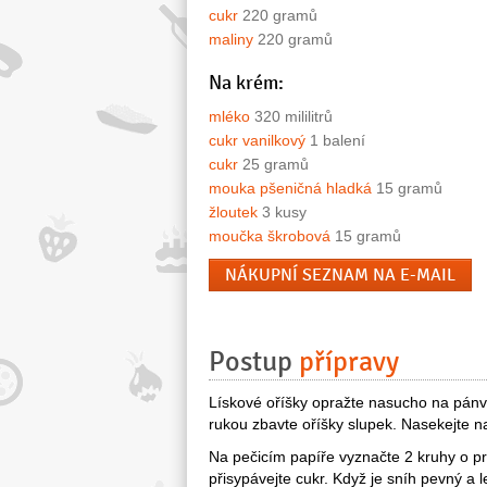
cukr
220 gramů
maliny
220 gramů
Na krém:
mléko
320 mililitrů
cukr vanilkový
1 balení
cukr
25 gramů
mouka pšeničná hladká
15 gramů
žloutek
3 kusy
moučka škrobová
15 gramů
NÁKUPNÍ SEZNAM NA E-MAIL
Postup
přípravy
Lískové oříšky opražte nasucho na pánvi
rukou zbavte oříšky slupek. Nasekejte na
Na pečicím papíře vyznačte 2 kruhy o pr
přisypávejte cukr. Když je sníh pevný a l