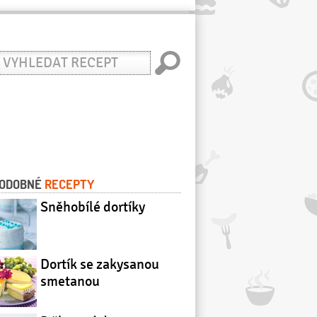
yhledat
ecept
ODOBNÉ
RECEPTY
Sněhobílé dortíky
Dortík se zakysanou
smetanou