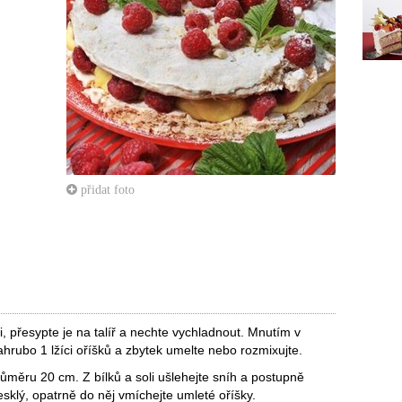
přidat foto
, přesypte je na talíř a nechte vychladnout. Mnutím v
hrubo 1 lžíci oříšků a zbytek umelte nebo rozmixujte.
ůměru 20 cm. Z bílků a soli ušlehejte sníh a postupně
esklý, opatrně do něj vmíchejte umleté oříšky.