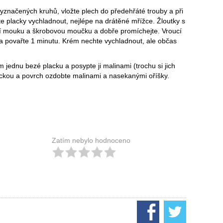
značených kruhů, vložte plech do předehřáté trouby a při
 placky vychladnout, nejlépe na drátěné mřížce. Žloutky s
ní mouku a škrobovou moučku a dobře promíchejte. Vroucí
 povařte 1 minutu. Krém nechte vychladnout, ale občas
.
ednu bezé placku a posypte ji malinami (trochu si jich
ackou a povrch ozdobte malinami a nasekanými oříšky.
Zatím nebylo hodnoceno