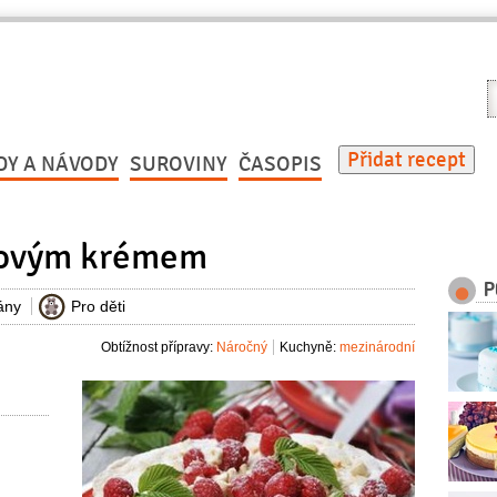
V
r
Přidat recept
DY A NÁVODY
SUROVINY
ČASOPIS
lkovým krémem
P
ány
Pro děti
Obtížnost přípravy:
Náročný
Kuchyně:
mezinárodní