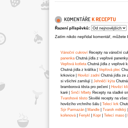
KOMENTÁŘE
K RECEPTU
Řazení příspěvků:
Zatím nikdo nepřidal komentář, můžete b
Vánoční cukroví
Recepty na vánoční cukr
panenka
Chutná jídla z vepřové panenky
Vepřová kotleta
Chutná jídla z vepřové k
Chutná jídla z králíka
|
Vepřová plec
Chut
krkovice
|
Hovězí zadní
Chutná jídla ze 
si všichni zamilují
|
Jehněčí kýta
Chutná 
bramborová těsta pro pečení
|
Hovězí kl
karé
|
Srnčí hřbety
Recepty na sladké srn
Tvarohové těsto
Skvělé recepty na všech
hovězího vrchního šálu
|
Telecí krk
Chutn
Sýr Parmazán
|
Mandle
|
Tvaroh měkký
kořenová
|
Fenykl
|
Kopr
|
Telecí maso
|