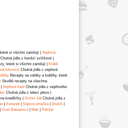
teré si všichni zamilují
|
Vepřová
Chutná jídla z hovězí svíčkové
|
y, které si všichni zamilují
|
Králík
vá krkovice
Chutná jídla z vepřové
oblihy
Recepty na vdolky a koblihy, které
o
Skvělé recepty na všechna
|
Vepřové karé
Chutná jídla z vepřového
lec
Chutná jídla z telecí plece
|
 na knedlíčky
|
Vrchní šál
Chutná jídla z
án
|
Koriandr
|
Sójová omáčka
|
Droždí
|
|
Ocet Balsamico
|
Mák
|
Petržel