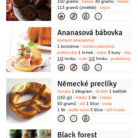
150 gramů
kakao
30 gramů
máslo
113 gramů
(změklé)
vejce
1 kus
vanilkový extrakt
1 lžička
jedlá
Kategorie
soda
1 lžička
kypřící prášek do
pečiva
1 lžička
sýr Mascarpone
Ananasová bábovka
250 gramů
Suroviny
kompot ananasový
1 konzerva
mouka pšeničná
polohrubá
1 hrnek
vejce
3 kusy
olej
1/2
hrnku
cukr
1/2
hrnku
pudinkový
prášek
2 balíčky
(ananasový)
jedlá
Kategorie
soda
2 lžičky
sůl
tuk
(na vymazání)
Německé preclíky
Suroviny
mouka
1 kilogram
droždí
1 balíček
((42 g))
mléko
1 litr
máslo
50 gramů
sůl
1 lžíce
voda
1 litr
jedlá soda
3 lžíce
sůl hrubá
(na posypání)
Kategorie
Black forest