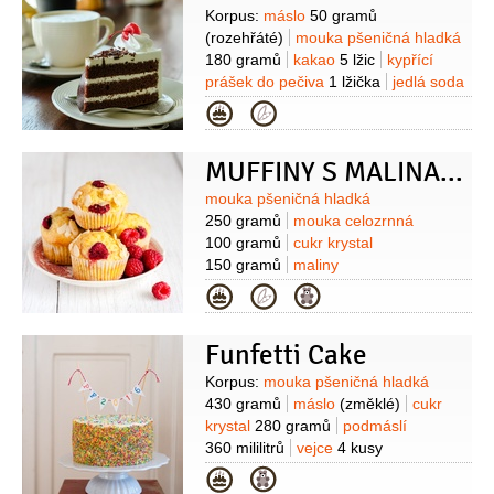
Suroviny
Korpus:
máslo
50 gramů
(rozehřáté)
mouka pšeničná hladká
180 gramů
kakao
5 lžic
kypřící
prášek do pečiva
1 lžička
jedlá soda
1 lžička
sůl
1 špetka
cukr krystal
Kategorie
200 gramů
vejce
1 kus
smetana
zakysaná
200 gramů
Omáčka:
višně
MUFFINY S MALINAMI A DROBENKOU
250 gramů
(kompotované)
šťáva
citronová
1 lžíce
moučka kukuřičná
Suroviny
mouka pšeničná hladká
(škrob)
2 lžičky
Krém:
sýr
250 gramů
mouka celozrnná
Mascarpone
500 gramů
cukr
100 gramů
cukr krystal
moučkový
6 lžic
(5-8 lžic)
smetana
150 gramů
maliny
na šlehání
200 mililitrů
Ozdoba:
200 gramů
podmáslí
Kategorie
čokoláda hořká
150 gramů
Na
170 gramů
olej
170 mililitrů
dokončení:
třešňovice
(rostlinný)
vejce
1 kus
kypřící
50 mililitrů
čokoláda hořká
Funfetti Cake
prášek do pečiva
1,5 lžičky
jedlá
(hoblinky)
soda
1 lžička
Drobenka:
mouka
Suroviny
Korpus:
mouka pšeničná hladká
pšeničná polohrubá
50 gramů
máslo
430 gramů
máslo
(změklé)
cukr
50 gramů
cukr krystal
50 gramů
krystal
280 gramů
podmáslí
360 mililitrů
vejce
4 kusy
(velká)
bílek
2 kusy
jedlá soda
Kategorie
3/4
lžičky
kypřící prášek do pečiva