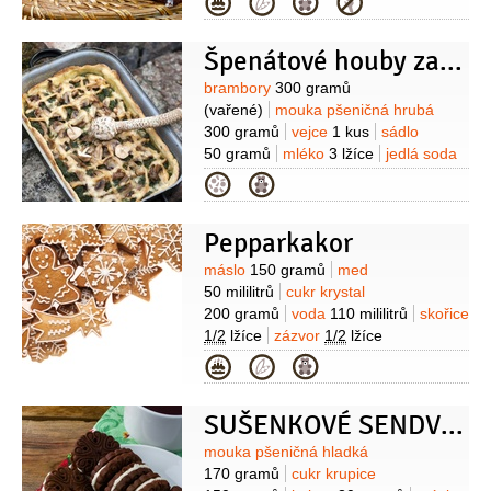
Kategorie
nápoj
250 mililitrů
(Alpro Original
)
kokos
2 lžíce
(strouhaný na
Špenátové houby za mřížemi
posypání)
Suroviny
brambory
300 gramů
(vařené)
mouka pšeničná hrubá
300 gramů
vejce
1 kus
sádlo
50 gramů
mléko
3 lžíce
jedlá soda
1 lžička
mouka
(na vál)
tuk
(na
Kategorie
vymazání)
Na náplň:
špenát mražený
250 gramů
houby
250 gramů
(pevné
Pepparkakor
- hříbky, mladé bedly...)
sýr uzený
150 gramů
(parenica)
smetana na
Suroviny
máslo
150 gramů
med
šlehání
1 decilitr
vejce
1 kus
cibule
50 mililitrů
cukr krystal
1/2
kusu
strouhanka
2 lžíce
olej
200 gramů
voda
110 mililitrů
skořice
2 lžíce
česnek
2 stroužky
1/2
lžíce
zázvor
1/2
lžíce
(mletý)
hřebíček
1/2
lžíce
Kategorie
(mletý)
nové koření
1/2
lžíce
(mleté)
kardamom
1 lžička
SUŠENKOVÉ SENDVIČE
Suroviny
mouka pšeničná hladká
170 gramů
cukr krupice