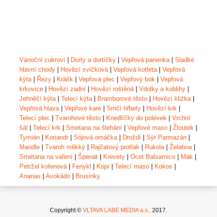
Vánoční cukroví
|
Dorty a dortíčky
|
Vepřová panenka
|
Sladké
hlavní chody
|
Hovězí svíčková
|
Vepřová kotleta
|
Vepřová
kýta
|
Řezy
|
Králík
|
Vepřová plec
|
Vepřový bok
|
Vepřová
krkovice
|
Hovězí zadní
|
Hovězí roštěná
|
Vdolky a koblihy
|
Jehněčí kýta
|
Telecí kýta
|
Bramborové těsto
|
Hovězí kližka
|
Vepřová hlava
|
Vepřové karé
|
Srnčí hřbety
|
Hovězí krk
|
Telecí plec
|
Tvarohové těsto
|
Knedlíčky do polévek
|
Vrchní
šál
|
Telecí krk
|
Smetana na šlehání
|
Vepřové maso
|
Žloutek
|
Tymián
|
Koriandr
|
Sójová omáčka
|
Droždí
|
Sýr Parmazán
|
Mandle
|
Tvaroh měkký
|
Rajčatový protlak
|
Rukola
|
Želatina
|
Smetana na vaření
|
Špenát
|
Krevety
|
Ocet Balsamico
|
Mák
|
Petržel kořenová
|
Fenykl
|
Kopr
|
Telecí maso
|
Kokos
|
Ananas
|
Avokádo
|
Brusinky
Copyright ©
VLTAVA LABE MEDIA a.s.,
2017.