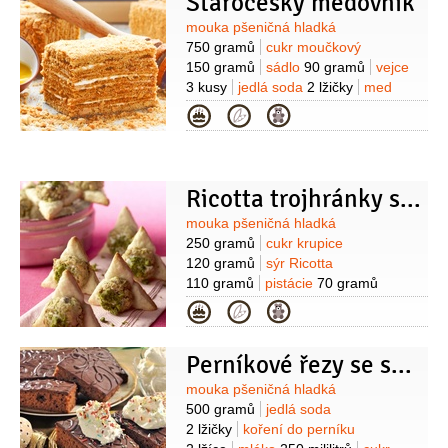
Staročeský medovník
1 lžička
potření)
Poleva:
bílek
Suroviny
mouka pšeničná hladká
30 gramů
cukr moučkový
750 gramů
cukr moučkový
200 gramů
150 gramů
sádlo
90 gramů
vejce
3 kusy
jedlá soda
2 lžičky
med
6 lžic
mléko
6 lžic
Krém:
mléko
Kategorie
750 mililitrů
mouka pšeničná
polohrubá
7 lžic
cukr vanilkový
2 balíčky
žloutek
3 kusy
cukr
moučkový
120 gramů
máslo
Ricotta trojhránky s pistáciemi
250 gramů
Suroviny
mouka pšeničná hladká
250 gramů
cukr krupice
120 gramů
sýr Ricotta
110 gramů
pistácie
70 gramů
(vyloupané, nesolené)
máslo
Kategorie
90 gramů
(změklé)
vejce
1 kus
cukr
moučkový
50 gramů
jedlá soda
Perníkové řezy se smetanovým přelivem
1/2
lžičky
sůl
1 špetka
Suroviny
mouka pšeničná hladká
500 gramů
jedlá soda
2 lžičky
koření do perníku