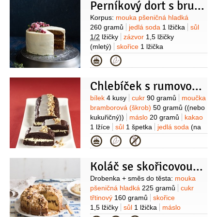
Buko)
cukr moučkový
Perníkový dort s brusinkami I
50 gramů
maliny
100 gramů
Suroviny
Korpus:
mouka pšeničná hladká
260 gramů
jedlá soda
1 lžička
sůl
1/2
lžičky
zázvor
1,5 lžičky
(mletý)
skořice
1 lžička
(mletá)
hřebíček
1/2
lžičky
Kategorie
(mletý)
kardamom
1/4
lžičky
(mletý)
koriandr
1 špetka
Chlebíček s rumovou polevou
(mletý)
pepř
1 špetka
(mletý)
Brusinkový kompot:
brusinky
Suroviny
bílek
4 kusy
cukr
90 gramů
moučka
300 gramů
(mražené)
cukr krupice
bramborová (škrob)
50 gramů
((nebo
180 gramů
cider
125 mililitrů
kukuřičný))
máslo
20 gramů
kakao
Citronový krém:
žloutek
4 kusy
cukr
1 lžíce
sůl
1 špetka
jedlá soda
(na
krystal
70 gramů
šťáva citronová
špičku nože)
rum
1 lžíce
(na
Kategorie
70 mililitrů
citronová kůra
(ze 2
pokapání před plněním)
tuk
(na
biocitronu)
máslo
50 gramů
Krém:
vymazání pekáčku nebo formy)
Na
sýr Mascarpone
400 gramů
cukr
Koláč se skořicovou drobenkou a pekany
krém:
mléko
2 decilitry
cukr
moučkový
100 gramů
smetana na
70 gramů
žloutek
2 kusy
rum
Suroviny
Drobenka + směs do těsta:
mouka
šlehání
60 gramů
Ojínělé brusinky:
1/2
decilitru
moučka bramborová
pšeničná hladká
225 gramů
cukr
cider
240 mililitrů
cukr krystal
(škrob)
25 gramů
(nebo kukuřičný)
třtinový
160 gramů
skořice
190 gramů
(+ 100 g na
Na polevu:
cukr moučkový
1,5 lžičky
sůl
1 lžička
máslo
obalení)
brusinky
125 gramů
120 gramů
rum
2 lžíce
voda
1 lžíce