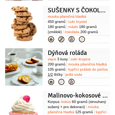
3/4
lžičky
vanilkový extrakt
3 lžičky
SUŠENKY S ČOKOLÁDOU
Krém:
máslo
180 gramů
(změklé)
sýr
krémový
300 gramů
Suroviny
mouka pšeničná hladká
(Philadelphia)
cukr moučkový
450 gramů
cukr krystal
120 gramů
180 gramů
máslo
180 gramů
(změklé)
čokoláda
200 gramů
(nasekaná nebo čokoládové
Kategorie
čočky)
vejce
1 kus
žloutek
1 kus
vanilkový extrakt
2 lžičky
jedlá
Dýňová roláda
soda
1/2
lžičky
sůl
1/2
lžičky
Suroviny
vejce
3 kusy
cukr krupice
200 gramů
mouka pšeničná hladká
105 gramů
kypřící prášek do pečiva
1/2
lžičky
jedlá soda
1/2
lžičky
skořice
1/2
lžičky
Kategorie
(mletá)
zázvor
1/2
lžičky
sůl
1/4
lžičky
dýně
150 gramů
(pyré)
Malinovo-kokosové cupcakes
Suroviny
Korpus:
kokos
60 gramů
(strouhaný
sušený + pro dekoraci)
mouka
pšeničná hladká
125 gramů
kypřící