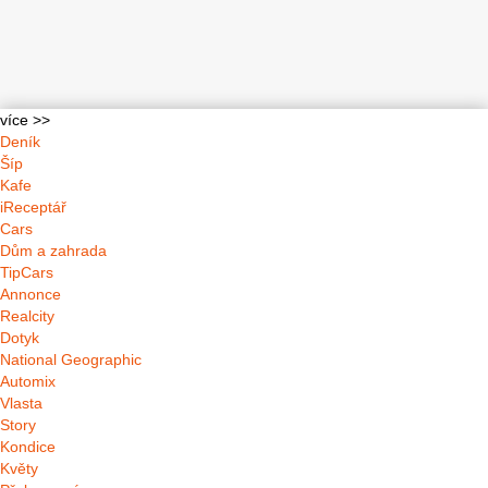
více >>
Deník
Šíp
Kafe
iReceptář
Cars
Dům a zahrada
TipCars
Annonce
Realcity
Dotyk
National Geographic
Automix
Vlasta
Story
Kondice
Květy