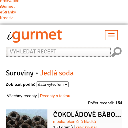
Překvapení
iGurmet
eStránky
Kreativ
Přepno
naviga
Vyhledat
recept
Suroviny
Jedlá soda
Zobrazit podle:
Všechny recepty
Recepty s fotkou
Počet receptů:
154
ČOKOLÁDOVÉ BÁBOVIČKY II
Suroviny
mouka pšeničná hladká
150 gramů
cukr krystal