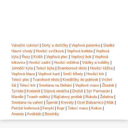
Vánoční cukroví
|
Dorty a dortíčky
|
Vepřová panenka
|
Sladké
hlavní chody
|
Hovězí svíčková
|
Vepřová kotleta
|
Vepřová
kýta
|
Řezy
|
Králík
|
Vepřová plec
|
Vepřový bok
|
Vepřová
krkovice
|
Hovězí zadní
|
Hovězí roštěná
|
Vdolky a koblihy
|
Jehněčí kýta
|
Telecí kýta
|
Bramborové těsto
|
Hovězí kližka
|
Vepřová hlava
|
Vepřové karé
|
Srnčí hřbety
|
Hovězí krk
|
Telecí plec
|
Tvarohové těsto
|
Knedlíčky do polévek
|
Vrchní
šál
|
Telecí krk
|
Smetana na šlehání
|
Vepřové maso
|
Žloutek
|
Tymián
|
Koriandr
|
Sójová omáčka
|
Droždí
|
Sýr Parmazán
|
Mandle
|
Tvaroh měkký
|
Rajčatový protlak
|
Rukola
|
Želatina
|
Smetana na vaření
|
Špenát
|
Krevety
|
Ocet Balsamico
|
Mák
|
Petržel kořenová
|
Fenykl
|
Kopr
|
Telecí maso
|
Kokos
|
Ananas
|
Avokádo
|
Brusinky