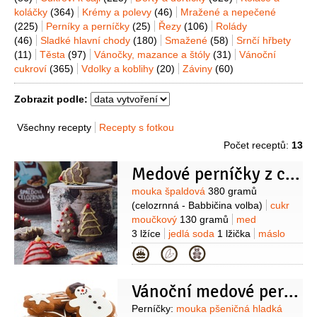
koláčky
(364)
Krémy a polevy
(46)
Mražené a nepečené
(225)
Perníky a perníčky
(25)
Řezy
(106)
Rolády
(46)
Sladké hlavní chody
(180)
Smažené
(58)
Srnčí hřbety
(11)
Těsta
(97)
Vánočky, mazance a štóly
(31)
Vánoční
cukroví
(365)
Vdolky a koblihy
(20)
Záviny
(60)
Zobrazit podle:
Všechny recepty
Recepty s fotkou
Počet receptů:
13
Medové perníčky z celozrnné špaldové mouky
Suroviny
mouka špaldová
380 gramů
(celozrnná - Babbičina volba)
cukr
moučkový
130 gramů
med
3 lžíce
jedlá soda
1 lžička
máslo
60 gramů
(rozpuštěné)
vejce
Kategorie
2 kusy
koření do perníku
1 lžíce
(hřebíček, skořice, badyán,
Vánoční medové perníčky
muškátový oříšek)
kakao
1 lžíce
(holandské)
mléko
50 mililitrů
Suroviny
Perníčky:
mouka pšeničná hladká