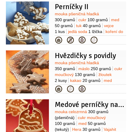
Perníčky II
Suroviny
mouka pšeničná hladká
300 gramů
cukr
100 gramů
med
50 gramů
tuk
40 gramů
vejce
1 kus
jedlá soda
1 lžička
koření do
perníku
1 lžička
citronová kůra
Kategorie
1 špetka
mouka pšeničná hladká
(na
vál)
Na polevu:
cukr moučkový
Hvězdičky s povidly
100 gramů
bílek
1 kus
Suroviny
mouka pšeničná hladká
350 gramů
máslo
250 gramů
cukr
moučkový
130 gramů
žloutek
2 kusy
kakao
20 gramů
med
1 lžíce
koření do perníku
Kategorie
1 lžička
kypřící prášek do pečiva
1/2
lžičky
citronová kůra
1 špetka
Medové perníčky na stromeček
(strouhaná)
Suroviny
mouka celozrnná
300 gramů
(pšeničná)
cukr moučkový
100 gramů
med
50 gramů
(tekutý)
Hera
30 gramů
Vajahit