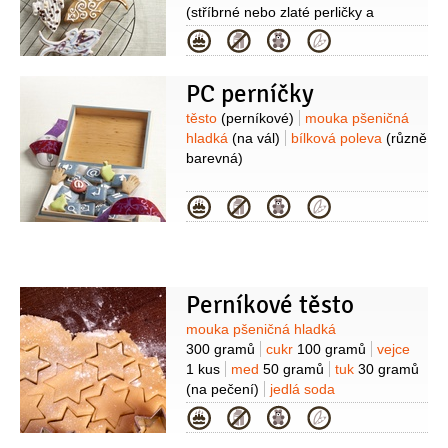
(stříbrné nebo zlaté perličky a
čokoládové kuličky)
Kategorie
PC perníčky
Suroviny
těsto
(perníkové)
mouka pšeničná
hladká
(na vál)
bílková poleva
(různě
barevná)
Kategorie
Perníkové těsto
Suroviny
mouka pšeničná hladká
300 gramů
cukr
100 gramů
vejce
1 kus
med
50 gramů
tuk
30 gramů
(na pečení)
jedlá soda
1 lžička
koření do perníku
1/2
lžičky
Kategorie