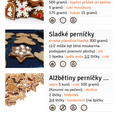
500 gramů
kypřící prášek do pečiva
5 gramů
cukr moučkový
170 gramů
kakao
15 gramů
(holandské)
sůl
1 špetka
skořice
Kategorie
1/2
lžíce
(mletá)
zázvor
1/4
lžíce
(mletý)
hřebíček
1/4
lžíce
Sladké perníčky
(mletý)
med
180 gramů
Poleva:
bílek
1 kus
voda
1 lžička
šťáva
Suroviny
mouka pšeničná hladká
300 gramů
citronová
(pár kapek)
cukr moučkový
(1/2 může být žitná mouka+na
125 gramů
podsypání pracovní plochy)
sůl
1 špetka
jedlá soda
1/2
lžičky
cukr
moučkový
150 gramů
kakao
Kategorie
10 gramů
koření perníkové
(a špetka
pomletého pepře)
máslo
2 lžíce
Alžbětiny perníčky po bavorsku
(rozpuštěné)
med
4 lžíce
rum
2 lžíce
Suroviny
vejce
5 kusů
cukr
500 gramů
(Korunní na pečení)
skořice
2 lžičky
hřebíček
3/4
lžičky
kardamom
(na špičku
nože)
šťáva citronová
Kategorie
1/2
kusu
citronová kůra kandovaná
100 gramů
(nebo kandovaný