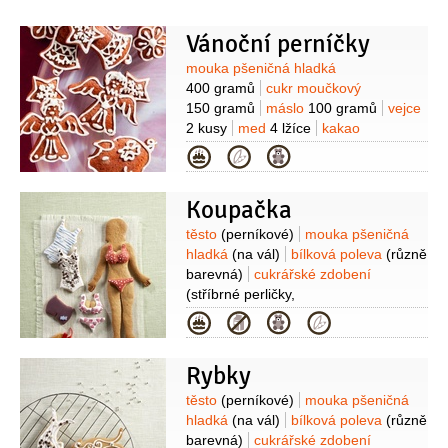
citron)
mandle
500 gramů
(nebo 250
g neoloupaných mandlí a 250 g
Vánoční perníčky
vlašských oříšků) )
poleva
Suroviny
mouka pšeničná hladká
(čokoládová nebo punčová)
400 gramů
cukr moučkový
150 gramů
máslo
100 gramů
vejce
2 kusy
med
4 lžíce
kakao
1 lžíce
kypřící prášek do perníku
Kategorie
2 lžičky
koření do perníku
2 lžičky
mléko
2 lžíce
(na potřeníí)
Koupačka
Na polevu:
cukr moučkový
150 gramů
bílek
1 kus
voda
1 lžíce
Suroviny
těsto
(perníkové)
mouka pšeničná
(teplá)
hladká
(na vál)
bílková poleva
(různě
barevná)
cukrářské zdobení
(stříbrné perličky,
minisrdíčka)
čokoláda
(nasekaná)
Kategorie
Rybky
Suroviny
těsto
(perníkové)
mouka pšeničná
hladká
(na vál)
bílková poleva
(různě
barevná)
cukrářské zdobení