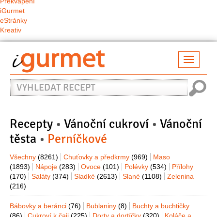
Překvapení
iGurmet
eStránky
Kreativ
Přepno
naviga
Vyhledat
recept
Recepty
Vánoční cukroví
Vánoční
těsta
Perníčkové
Všechny
(8261)
Chuťovky a předkrmy
(969)
Maso
(1893)
Nápoje
(283)
Ovoce
(101)
Polévky
(534)
Přílohy
(170)
Saláty
(374)
Sladké
(2613)
Slané
(1108)
Zelenina
(216)
Bábovky a beránci
(76)
Bublaniny
(8)
Buchty a buchtičky
(86)
Cukroví k čaji
(225)
Dorty a dortíčky
(320)
Koláče a