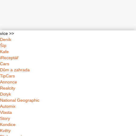
více >>
Deník
Šíp
Kafe
iReceptář
Cars
Dům a zahrada
TipCars
Annonce
Realcity
Dotyk
National Geographic
Automix
Vlasta
Story
Kondice
Květy