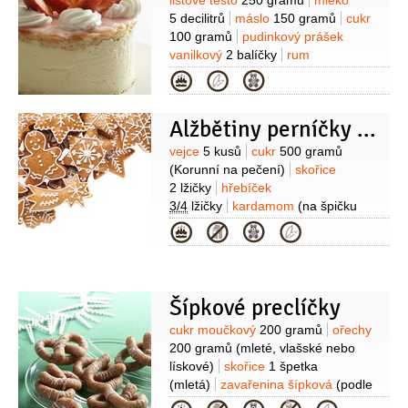
Suroviny
listové těsto
250 gramů
mléko
200 gramů
(bílá - kupovaná)
kokos
5 decilitrů
máslo
150 gramů
cukr
100 gramů
100 gramů
pudinkový prášek
(strouhaný)
pomerančová kůra
vanilkový
2 balíčky
rum
kandovaná
30 gramů
čokoláda
2 lžíce
mouka pšeničná hladká
(na
Kategorie
(kousky)
vál)
marmeláda
(jahodová)
poleva
(cukrová)
Alžbětiny perníčky po bavorsku
Suroviny
vejce
5 kusů
cukr
500 gramů
(Korunní na pečení)
skořice
2 lžičky
hřebíček
3/4
lžičky
kardamom
(na špičku
nože)
šťáva citronová
Kategorie
1/2
kusu
citronová kůra kandovaná
100 gramů
(nebo kandovaný
citron)
mandle
500 gramů
(nebo 250
g neoloupaných mandlí a 250 g
Šípkové preclíčky
vlašských oříšků) )
poleva
Suroviny
cukr moučkový
200 gramů
ořechy
(čokoládová nebo punčová)
200 gramů
(mleté, vlašské nebo
lískové)
skořice
1 špetka
(mletá)
zavařenina šípková
(podle
potřeby)
cukr moučkový
(na