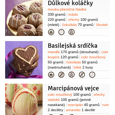
na ozdobení)
Důlkové koláčky
Suroviny
mouka pšeničná hladká
330 gramů
máslo
220 gramů
ořechy
100 gramů
(mleté)
čokoláda
70 gramů
žloutek
2 kusy
cukr vanilkový
2 balíčky
sůl
Kategorie
1 špetka
zavařenina rybízová
(na
naplnění)
poleva
(bílá, na ozdobení)
Basilejská srdíčka
Suroviny
mandle
170 gramů
(strouhané)
cukr
krupice
120 gramů
cukr moučkový
50 gramů
čokoláda
50 gramů
(nastrouhaná)
bílek
2 kusy
(menší)
kakao
1 lžíce
skořice
Kategorie
1/2
lžičky
(mletá)
hřebíček
1/3
lžičky
(mletý)
poleva
(oříškovo-čokoládová,
Marcipánová vejce
na ozdobení)
Suroviny
cukr moučkový
100 gramů
ořechy
vlašské
100 gramů
(jemně
nasekané)
marcipán
40 gramů
rum
2 decilitry
amaretto
1 decilitr