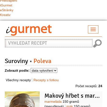
Překvapení
iGurmet
eStránky
Kreativ
Přepno
naviga
Vyhledat
recept
Suroviny
Poleva
Zobrazit podle:
Všechny recepty
Recepty s fotkou
Počet receptů:
24
Makový hřbet s marmeládou
Suroviny
marmeláda
150 gramů
(meruňková)
mák
150 gramů