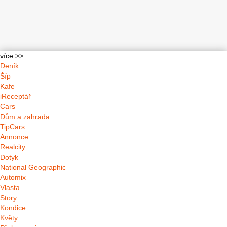
více >>
Deník
Šíp
Kafe
iReceptář
Cars
Dům a zahrada
TipCars
Annonce
Realcity
Dotyk
National Geographic
Automix
Vlasta
Story
Kondice
Květy