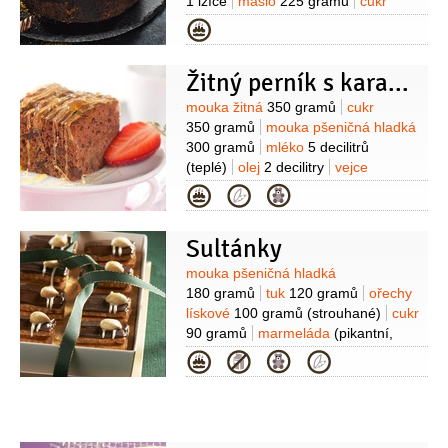
1 lžíce
máslo
225 gramů
cukr
krupice
100 gramů
vejce
Kategorie
6 kusů
poleva
1 balení
(100g
kakaové polevy Vitana (dohotovení))
Žitný perník s karamelovou polevou
Suroviny
mouka žitná
350 gramů
cukr
350 gramů
mouka pšeničná hladká
300 gramů
mléko
5 decilitrů
(teplé)
olej
2 decilitry
vejce
2 kusy
kakao
2 lžíce
med
Kategorie
2 lžíce
cukr vanilkový
1 balení
Sultánky
Suroviny
mouka pšeničná hladká
180 gramů
tuk
120 gramů
ořechy
lískové
100 gramů
(strouhané)
cukr
90 gramů
marmeláda
(pikantní,
výborná je domácí
Kategorie
meruňková)
poleva
(kakaová nebo
čokoládová, na
ozdobení)
čokoládová poleva bílá
(na ozdobení)
ořechy lískové
(půlky,