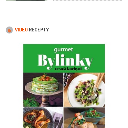
3 lžíce
rum
2 lžíce
VIDEO
RECEPTY