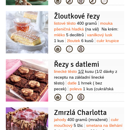
Kategorie
posypání prkénka)
poleva
(bílá
(cukrová nebo citronová), na
Žloutkové řezy
ozdobení)
Suroviny
listové těsto
400 gramů
mouka
pšeničná hladká
(na vál)
Na krém:
mléko
5 decilitrů
vanilkový lusk
1 kus
žloutek
6 kusů
cukr krupice
120 gramů
moučka škrobová
Kategorie
50 gramů
máslo
50 gramů
rum
1/3
decilitru
Na ozdobení:
poleva
Řezy s datlemi
300 gramů
(fondánová)
čokoláda
hořká
50 gramů
Suroviny
linecké těsto
1/2
kusu
(1/2 dávky z
receptu na základní linecké
těsto)
datle
1 hrnek
( bez
pecek)
poleva
1 kus
(cukrářská
čokoládová)
vejce
1 kus
máslo
Kategorie
4 lžíce
rozinky
3 lžíce
med
1 lžíce
kakao
1 lžička
(prášek)
Zmrzlá Charlotta
Suroviny
jahody
400 gramů
(mražené)
cukr
moučkový
5 lžic
smetana na šlehání