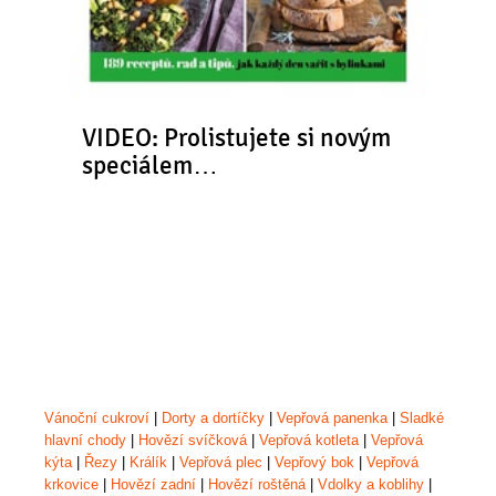
VIDEO: Prolistujete si novým
speciálem…
Vánoční cukroví
|
Dorty a dortíčky
|
Vepřová panenka
|
Sladké
hlavní chody
|
Hovězí svíčková
|
Vepřová kotleta
|
Vepřová
kýta
|
Řezy
|
Králík
|
Vepřová plec
|
Vepřový bok
|
Vepřová
krkovice
|
Hovězí zadní
|
Hovězí roštěná
|
Vdolky a koblihy
|