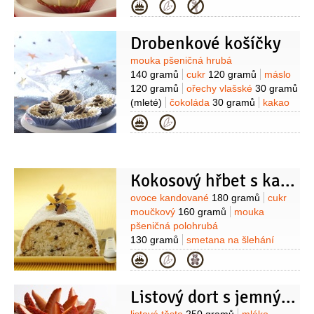
(mandlový likér)
čokoládová poleva
Kategorie
bílá
400 gramů
poleva
(cukrová,
různě barevná, na ozdobení)
Drobenkové košíčky
Suroviny
mouka pšeničná hrubá
140 gramů
cukr
120 gramů
máslo
120 gramů
ořechy vlašské
30 gramů
(mleté)
čokoláda
30 gramů
kakao
1 lžička
vaječný koňak
1 lžička
sůl
Kategorie
1 špetka
poleva
(oříškovo-
čokoládová, na ozdobení)
Kokosový hřbet s kandovaným ovocem
Suroviny
ovoce kandované
180 gramů
cukr
moučkový
160 gramů
mouka
pšeničná polohrubá
130 gramů
smetana na šlehání
125 gramů
máslo
100 gramů
vejce
Kategorie
3 kusy
kokos
70 gramů
(strouhaný)
čokoláda
30 gramů
Listový dort s jemným krémem a jahodami
(strouhaná)
kypřící prášek do pečiva
1 lžička
Na ozdobení:
poleva