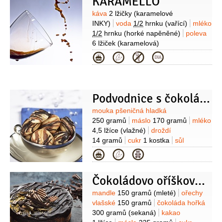
KARAMELLO
rozinky aj.) )
poleva
(bílá nebo
šlehačka)
Suroviny
káva
2 lžičky
(karamelové
INKY)
voda
1/2
hrnku
(vařící)
mléko
1/2
hrnku
(horké napěněné)
poleva
6 lžiček
(karamelová)
Kategorie
Podvodnice s čokoládou
Suroviny
mouka pšeničná hladká
250 gramů
máslo
170 gramů
mléko
4,5 lžíce
(vlažné)
droždí
14 gramů
cukr
1 kostka
sůl
1 špetka
mouka pšeničná hladká
(na
Kategorie
vál)
poleva
(čokoládová, tmavá a
světlejší)
Čokoládovo oříškový dort bezlepkový
Suroviny
mandle
150 gramů
(mleté)
ořechy
vlašské
150 gramů
čokoláda hořká
300 gramů
(sekaná)
kakao