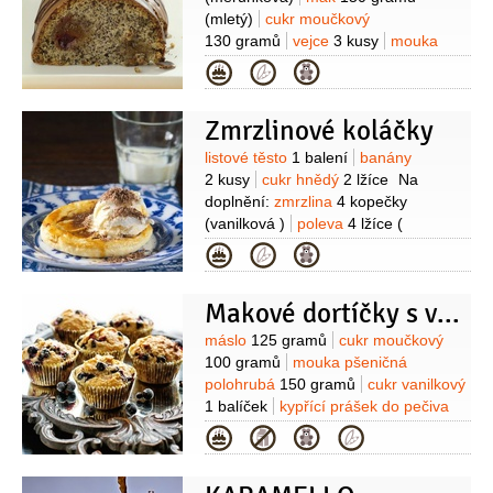
(mletý)
cukr moučkový
130 gramů
vejce
3 kusy
mouka
pšeničná hrubá
60 gramů
cukr
Kategorie
vanilkový
1 balíček
kypřící prášek do
pečiva
1/2
balíčku
voda
4 lžíce
Zmrzlinové koláčky
(studená)
tuk
(na vymazání formy)
Na ozdobení:
poleva
120 gramů
Suroviny
listové těsto
1 balení
banány
(čokoládová mléčná)
poleva
2 kusy
cukr hnědý
2 lžíce
Na
120 gramů
(čokoládová hořká)
doplnění:
zmrzlina
4 kopečky
(vanilková )
poleva
4 lžíce
(
karamelová)
čokoláda hořká
4 lžíce
Kategorie
(nastrouhaná)
Makové dortíčky s vločkami
Suroviny
máslo
125 gramů
cukr moučkový
100 gramů
mouka pšeničná
polohrubá
150 gramů
cukr vanilkový
1 balíček
kypřící prášek do pečiva
1 lžička
sůl
1 špetka
vejce
Kategorie
3 kusy
mák
2 hrsti
(nebo přísady
podle chuti (ořechy, chia semínka,