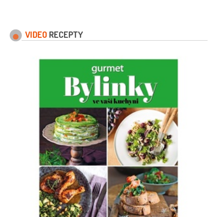
40 mililitrů
citronová kůra
1 kus
(na
ozdobení)
VIDEO
RECEPTY