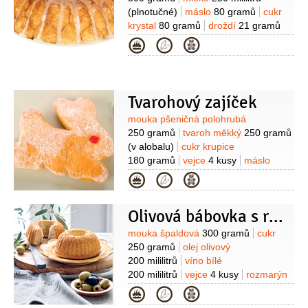
(plnotučné)
máslo
80 gramů
cukr
krystal
80 gramů
droždí
21 gramů
(čerstvé)
žloutek
2 kusy
sůl
Kategorie
1 špetka
Na obalení:
cukr krystal
180 gramů
limetková kůra
(ze 4
limet)
máslo
100 gramů
Poleva:
cukr moučkový
100 gramů
šťáva
Tvarohový zajíček
limetková
4 lžíce
Suroviny
mouka pšeničná polohrubá
250 gramů
tvaroh měkký
250 gramů
(v alobalu)
cukr krupice
180 gramů
vejce
4 kusy
máslo
200 gramů
(změklé)
kypřící prášek
Kategorie
do pečiva
2 lžičky
šťáva citronová
(z
1/2 citronu)
sůl
1 špetka
máslo
(na
Olivová bábovka s rozmarýnem
vymazání formy)
Suroviny
mouka špaldová
300 gramů
cukr
250 gramů
olej olivový
200 mililitrů
víno bílé
200 mililitrů
vejce
4 kusy
rozmarýn
2 snítky
(čerstvý)
kypřící prášek do
Kategorie
pečiva
2 lžičky
vanilkový extrakt