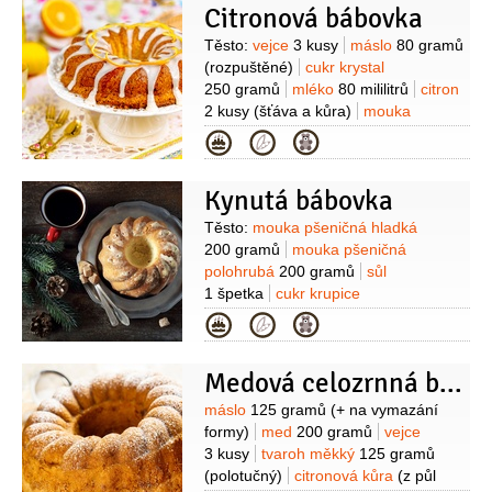
Citronová bábovka
Suroviny
Těsto:
vejce
3 kusy
máslo
80 gramů
(rozpuštěné)
cukr krystal
250 gramů
mléko
80 mililitrů
citron
2 kusy
(šťáva a kůra)
mouka
pšeničná polohrubá
Kategorie
250 gramů
kypřící prášek do pečiva
Poleva:
šťáva citronová
(ze dvou
Kynutá bábovka
citronů)
cukr moučkový
4 lžíce
Suroviny
Těsto:
mouka pšeničná hladká
200 gramů
mouka pšeničná
polohrubá
200 gramů
sůl
1 špetka
cukr krupice
180 gramů
mléko
260 mililitrů
Kategorie
(vlažné)
olej
150 mililitrů
žloutek
3 kusy
droždí
40 gramů
máslo
(na
Medová celozrnná bábovka
vymazání formy+potření bábovky)
Ořechová nádivka:
ořechy vlašské
Suroviny
máslo
125 gramů
(+ na vymazání
180 gramů
(pomleté)
mléko
formy)
med
200 gramů
vejce
250 mililitrů
cukr moučkový
3 kusy
tvaroh měkký
125 gramů
100 gramů
rum
(trocha)
(polotučný)
citronová kůra
(z půl