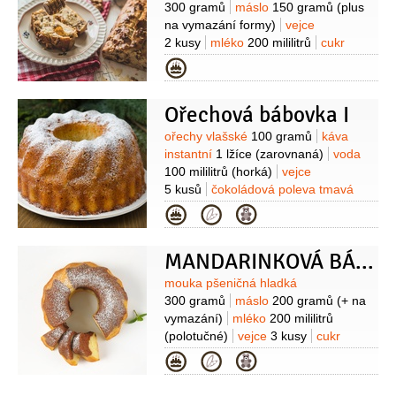
300 gramů
máslo
150 gramů
(plus
na vymazání formy)
vejce
2 kusy
mléko
200 mililitrů
cukr
50 gramů
ořechy
180 gramů
Kategorie
(vlašské, mandle, lískové + hrst na
posypání)
kypřící prášek do pečiva
Ořechová bábovka I
2 lžičky
sůl
1 lžička
med
(k
podávání)
Suroviny
ořechy vlašské
100 gramů
káva
instantní
1 lžíce
(zarovnaná)
voda
100 mililitrů
(horká)
vejce
5 kusů
čokoládová poleva tmavá
1 balíček
( Dr. Oetker)
cukr
Kategorie
moučkový
250 gramů
(+ na
posypání)
cukr vanilkový
MANDARINKOVÁ BÁBOVKA S KAŠTANY
1 balíček
olej
250 mililitrů
mléko
125 mililitrů
Suroviny
mouka pšeničná hladká
300 gramů
máslo
200 gramů
(+ na
vymazání)
mléko
200 mililitrů
(polotučné)
vejce
3 kusy
cukr
krupice
150 gramů
kypřící prášek do
Kategorie
pečiva
2 lžičky
sůl
1 špetka
mandarinky