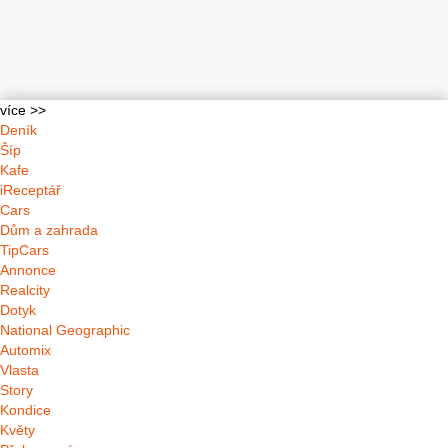
více >>
Deník
Šíp
Kafe
iReceptář
Cars
Dům a zahrada
TipCars
Annonce
Realcity
Dotyk
National Geographic
Automix
Vlasta
Story
Kondice
Květy