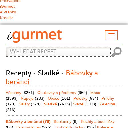
Překvapení
iGurmet
eStránky
Kreativ
Přepno
naviga
Vyhledat
recept
Recepty
Sladké
Bábovky a
beránci
Všechny
(8261)
Chuťovky a předkrmy
(969)
Maso
(1893)
Nápoje
(283)
Ovoce
(101)
Polévky
(534)
Přílohy
(170)
Saláty
(374)
Sladké
(2613)
Slané
(1108)
Zelenina
(216)
Bábovky a beránci
(76)
Bublaniny
(8)
Buchty a buchtičky
(86)
Cukroví k čaji
(225)
Dorty a dortíčky
(320)
Koláče a