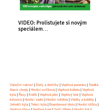
VIDEO: Prolistujete si novým
speciálem…
Vánoční cukroví
|
Dorty a dortíčky
|
Vepřová panenka
|
Sladké
hlavní chody
|
Hovězí svíčková
|
Vepřová kotleta
|
Vepřová
kýta
|
Řezy
|
Králík
|
Vepřová plec
|
Vepřový bok
|
Vepřová
krkovice
|
Hovězí zadní
|
Hovězí roštěná
|
Vdolky a koblihy
|
Jehněčí kýta
|
Telecí kýta
|
Bramborové těsto
|
Hovězí kližka
|
Vepřová hlava
|
Vepřové karé
|
Srnčí hřbety
|
Hovězí krk
|