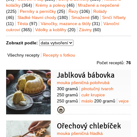
koláčky
(364)
Krémy a polevy
(46)
Mražené a nepečené
(225)
Perníky a perníčky
(25)
Řezy
(106)
Rolády
(46)
Sladké hlavní chody
(180)
Smažené
(58)
Srnčí hřbety
(11)
Těsta
(97)
Vánočky, mazance a štóly
(31)
Vánoční
cukroví
(365)
Vdolky a koblihy
(20)
Záviny
(60)
Zobrazit podle:
Všechny recepty
Recepty s fotkou
Počet receptů:
76
Jablková bábovka
Suroviny
mouka pšeničná polohrubá
300 gramů
plnotučný tvaroh
250 gramů
cukr krupice
250 gramů
máslo
200 gramů
vejce
4 kusy
jablko
4 kusy
(velká,
Kategorie
kyselejší)
kypřící prášek do pečiva
1 kus
mléko
100 mililitrů
cukr
Ořechový chlebíček
vanilkový
1 kus
Suroviny
mouka pšeničná hladká