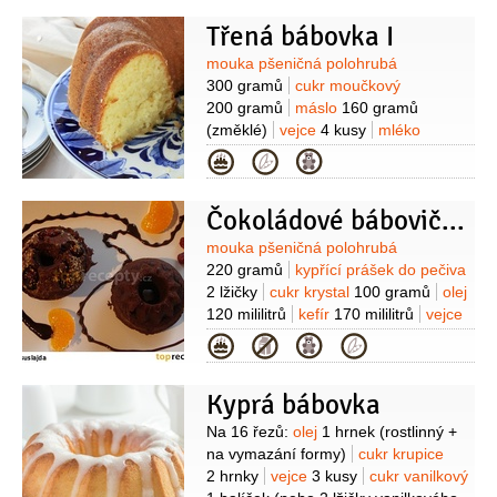
1 lžička
sůl
1/2
lžičky
Třená bábovka I
Suroviny
mouka pšeničná polohrubá
300 gramů
cukr moučkový
200 gramů
máslo
160 gramů
(změklé)
vejce
4 kusy
mléko
150 mililitrů
citronová kůra
Kategorie
kandovaná
(z 1 citronu)
kypřící
prášek do pečiva
6 gramů
máslo
(na
Čokoládové bábovičky I
vymazání formy)
mouka pšeničná
hrubá
(na vysypání formy)
Suroviny
mouka pšeničná polohrubá
220 gramů
kypřící prášek do pečiva
2 lžičky
cukr krystal
100 gramů
olej
120 mililitrů
kefír
170 mililitrů
vejce
2 kusy
kakao
2 lžíce
čokoláda
Kategorie
hořká
100 gramů
třešně
1 hrst
(nebo
višně)
Kyprá bábovka
Suroviny
Na 16 řezů:
olej
1 hrnek
(rostlinný +
na vymazání formy)
cukr krupice
2 hrnky
vejce
3 kusy
cukr vanilkový