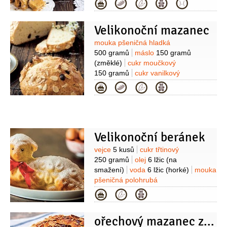
Kategorie
5 gramů
sůl
máslo
(na vymazání)
Velikonoční mazanec
Suroviny
mouka pšeničná hladká
500 gramů
máslo
150 gramů
(změklé)
cukr moučkový
150 gramů
cukr vanilkový
20 gramů
tvaroh měkký
Kategorie
250 gramů
vejce
2 kusy
(+na
potření)
citronová kůra
1/2
kusu
šťáva citronová
1 lžíce
rum hnědý - tuzemský
2 lžíce
Velikonoční beránek
Suroviny
vejce
5 kusů
cukr třtinový
250 gramů
olej
6 lžic
(na
smažení)
voda
6 lžic
(horké)
mouka
pšeničná polohrubá
250 gramů
kypřící prášek do pečiva
Kategorie
1 lžička
pudink
1 kus
(vanilkový)
šťáva citronová
ořechový mazanec ze špaldové mouky
1 lžička
sůl