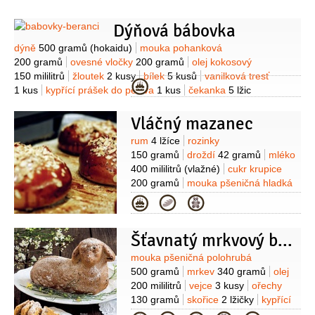
2 kusy
rozmarýn
1 lžíce
(nasekaný)
Dýňová bábovka
Suroviny
dýně
500 gramů
(hokaidu)
mouka pohanková
200 gramů
ovesné vločky
200 gramů
olej kokosový
150 mililitrů
žloutek
2 kusy
bílek
5 kusů
vanilková tresť
Kategorie
1 kus
kypřící prášek do pečiva
1 kus
čekanka
5 lžic
(Čekankový sirup)
Vláčný mazanec
Suroviny
rum
4 lžíce
rozinky
150 gramů
droždí
42 gramů
mléko
400 mililitrů
(vlažné)
cukr krupice
200 gramů
mouka pšeničná hladká
1 kilogram
citronová kůra
Kategorie
1/2
lžičky
vejce
4 kusy
sůl
1/2
lžičky
Šťavnatý mrkvový beránek
Suroviny
mouka pšeničná polohrubá
500 gramů
mrkev
340 gramů
olej
200 mililitrů
vejce
3 kusy
ořechy
130 gramů
skořice
2 lžičky
kypřící
prášek do pečiva