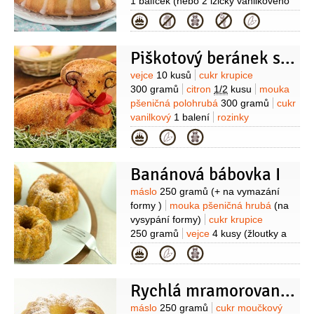
1 balíček
(nebo 2 lžičky vanilkového
extraktu)
mouka pšeničná hladká
Kategorie
2 hrnky
kypřící prášek do pečiva
1/2
lžičky
jedlá soda
1 lžička
skořice
Piškotový beránek s rozinkami
2 lžičky
cuketa
2 hrnky
(nastrouhaná
i se slupkou)
Poleva:
bílek
Suroviny
vejce
10 kusů
cukr krupice
1 kus
cukr moučkový
2 lžíce
šťáva
300 gramů
citron
1/2
kusu
mouka
citronová
1 lžíce
pšeničná polohrubá
300 gramů
cukr
vanilkový
1 balení
rozinky
300 gramů
marmeláda
5 lžic
Kategorie
(doporučuji Schwartau)
čokoláda
hořká
200 gramů
mléko
50 mililitrů
Banánová bábovka I
Suroviny
máslo
250 gramů
(+ na vymazání
formy )
mouka pšeničná hrubá
(na
vysypání formy)
cukr krupice
250 gramů
vejce
4 kusy
(žloutky a
bílky zvlášť )
mouka pšeničná
Kategorie
polohrubá
250 gramů
kypřící prášek
do pečiva
1 balíček
cukr vanilkový
Rychlá mramorovaná tvarohová bábovka
1 balíček
banány
250 gramů
mléko
2 lžíce
Suroviny
máslo
250 gramů
cukr moučkový