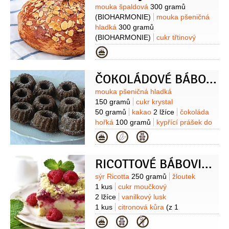
Suroviny
mouka špaldová
300 gramů
(BIOHARMONIE)
mouka pšeničná
hladká
300 gramů
(BIOHARMONIE)
cukr třtinový
100 gramů
(BIOHARMONIE)
máslo
Kategorie
120 gramů
žloutek
3 kusy
droždí
40 gramů
mléko
ČOKOLÁDOVÉ BÁBOVIČKY II
250 mililitrů
hroznové víno
60 gramů
(sušené/rozinky)
citronová kůra
Suroviny
mouka pšeničná hladká
150 gramů
cukr krystal
50 gramů
kakao
2 lžíce
čokoláda
hořká
100 gramů
kypřící prášek do
pečiva
2 lžičky
jedlá soda
Kategorie
1/2
lžičky
jogurt bílý
100 gramů
mléko
100 mililitrů
olej
RICOTTOVÉ BÁBOVIČKY
75 mililitrů
(rostlinný)
Suroviny
sýr Ricotta
250 gramů
žloutek
1 kus
cukr moučkový
2 lžíce
vanilkový lusk
1 kus
citronová kůra
(z 1
citronu)
želatina
3 kusy
sušenky
Kategorie
máslové
125 gramů
máslo