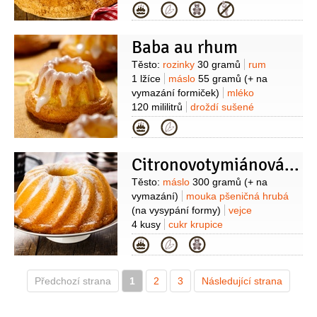
citronu)
rozinky
100 gramů
ořechy
Kategorie
lískové
50 gramů
(mleté)
mouka
celozrnná
450 gramů
droždí sušené
Baba au rhum
3 lžičky
(nebo 1 kus čerstvého)
Suroviny
Těsto:
rozinky
30 gramů
rum
1 lžíce
máslo
55 gramů
(+ na
vymazání formiček)
mléko
120 mililitrů
droždí sušené
1 balení
vejce
2 kusy
mouka
Kategorie
pšeničná polohrubá
215 gramů
sůl
Nálev:
voda
120 mililitrů
cukr třtinový
Citronovotymiánová bábovka
120 mililitrů
rum
60 mililitrů
Suroviny
Těsto:
máslo
300 gramů
(+ na
vymazání)
mouka pšeničná hrubá
(na vysypání formy)
vejce
4 kusy
cukr krupice
350 gramů
citron
1 kus
Kategorie
(kůra)
smetana zakysaná
1 lžíce
mouka pšeničná hladká
Předchozí strana
1
350 gramů
2
3
mléko
Následující strana
230 mililitrů
sůl
(špetka)
Poleva:
cukr moučkový
150 gramů
šťáva citronová