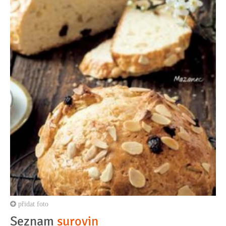
přidat foto
Seznam
surovin