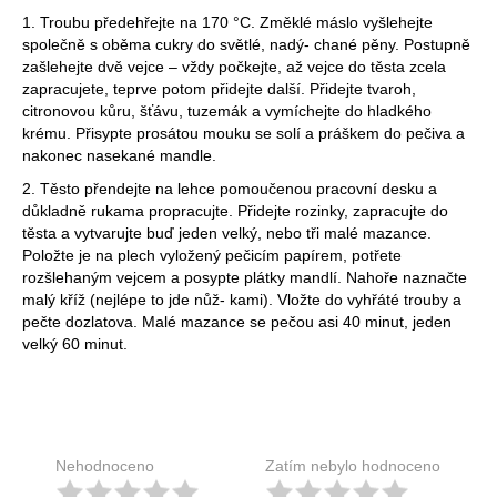
1. Troubu předehřejte na 170 °C. Změklé máslo vyšlehejte
společně s oběma cukry do světlé, nadý- chané pěny. Postupně
zašlehejte dvě vejce – vždy počkejte, až vejce do těsta zcela
zapracujete, teprve potom přidejte další. Přidejte tvaroh,
citronovou kůru, šťávu, tuzemák a vymíchejte do hladkého
krému. Přisypte prosátou mouku se solí a práškem do pečiva a
nakonec nasekané mandle.
2. Těsto přendejte na lehce pomoučenou pracovní desku a
důkladně rukama propracujte. Přidejte rozinky, zapracujte do
těsta a vytvarujte buď jeden velký, nebo tři malé mazance.
Položte je na plech vyložený pečicím papírem, potřete
rozšlehaným vejcem a posypte plátky mandlí. Nahoře naznačte
malý kříž (nejlépe to jde nůž- kami). Vložte do vyhřáté trouby a
pečte dozlatova. Malé mazance se pečou asi 40 minut, jeden
velký 60 minut.
Nehodnoceno
Zatím nebylo hodnoceno