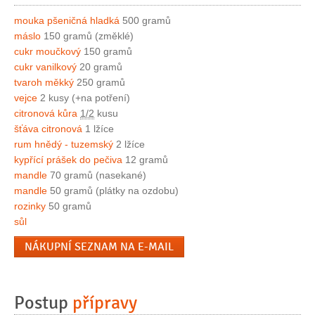
mouka pšeničná hladká
500 gramů
máslo
150 gramů (změklé)
cukr moučkový
150 gramů
cukr vanilkový
20 gramů
tvaroh měkký
250 gramů
vejce
2 kusy (+na potření)
citronová kůra
1/2
kusu
šťáva citronová
1 lžíce
rum hnědý - tuzemský
2 lžíce
kypřící prášek do pečiva
12 gramů
mandle
70 gramů (nasekané)
mandle
50 gramů (plátky na ozdobu)
rozinky
50 gramů
sůl
NÁKUPNÍ SEZNAM NA E-MAIL
Postup
přípravy