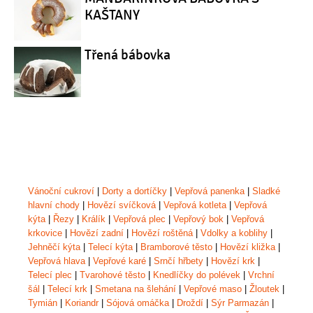
KAŠTANY
Třená bábovka
Vánoční cukroví
|
Dorty a dortíčky
|
Vepřová panenka
|
Sladké
hlavní chody
|
Hovězí svíčková
|
Vepřová kotleta
|
Vepřová
kýta
|
Řezy
|
Králík
|
Vepřová plec
|
Vepřový bok
|
Vepřová
krkovice
|
Hovězí zadní
|
Hovězí roštěná
|
Vdolky a koblihy
|
Jehněčí kýta
|
Telecí kýta
|
Bramborové těsto
|
Hovězí kližka
|
Vepřová hlava
|
Vepřové karé
|
Srnčí hřbety
|
Hovězí krk
|
Telecí plec
|
Tvarohové těsto
|
Knedlíčky do polévek
|
Vrchní
šál
|
Telecí krk
|
Smetana na šlehání
|
Vepřové maso
|
Žloutek
|
Tymián
|
Koriandr
|
Sójová omáčka
|
Droždí
|
Sýr Parmazán
|