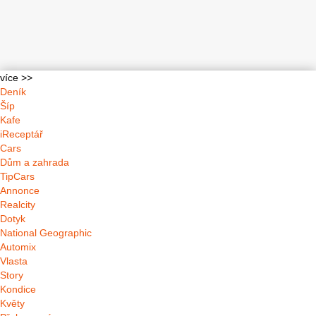
více >>
Deník
Šíp
Kafe
iReceptář
Cars
Dům a zahrada
TipCars
Annonce
Realcity
Dotyk
National Geographic
Automix
Vlasta
Story
Kondice
Květy