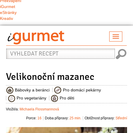
Překvapení
iGurmet
eStránky
Kreativ
Přepno
naviga
Vyhledat
recept
Velikonoční mazanec
Bábovky a beránci
Pro domácí pekárny
Pro vegetariány
Pro děti
Vložil/a:
Michaela Flossmannová
Porce:
16
Doba přípravy:
25 min.
Obtížnost přípravy:
Střední