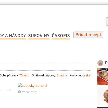
V
r
Přidat recept
DY A NÁVODY
SUROVINY
ČASOPIS
P
Doba přípravy:
75 min.
Obtížnost přípravy:
Snadný
Kuchyně:
česká
přidat foto