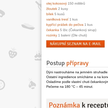
olej kokosový
150 mililitrů
žloutek
2 kusy
bílek
5 kusů
vanilková tresť
1 kus
kypřící prášek do pečiva
1 kus
čekanka
5 lžic (Čekankový sirup)
rozinky
1 balení (Dle chuti)
NÁKUPNÍ SEZNAM NA E-MAIL
Postup
přípravy
Dýni nastrouháme na jemném struhadle.
Ostatní ingredience smícháme a na kon
Osladíme podle vlastní chuti čekankový
Pečeme na 180 °C – 45 minut.
Poznámka
k recept