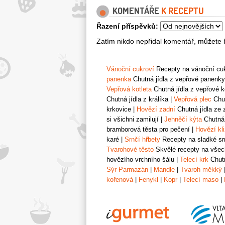
KOMENTÁŘE
K RECEPTU
Řazení příspěvků:
Zatím nikdo nepřidal komentář, můžete b
Vánoční cukroví
Recepty na vánoční cukr
panenka
Chutná jídla z vepřové panenky
Vepřová kotleta
Chutná jídla z vepřové k
Chutná jídla z králíka
|
Vepřová plec
Chut
krkovice
|
Hovězí zadní
Chutná jídla ze 
si všichni zamilují
|
Jehněčí kýta
Chutná 
bramborová těsta pro pečení
|
Hovězí kl
karé
|
Srnčí hřbety
Recepty na sladké srn
Tvarohové těsto
Skvělé recepty na všech
hovězího vrchního šálu
|
Telecí krk
Chutn
Sýr Parmazán
|
Mandle
|
Tvaroh měkký
kořenová
|
Fenykl
|
Kopr
|
Telecí maso
|