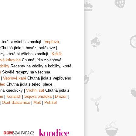
teré si všichni zamilují
|
Vepřová
Chutná jídla z hovězí svíčkové
|
y, které si všichni zamilují
|
Králík
vá krkovice
Chutná jídla z vepřové
oblihy
Recepty na vdolky a koblihy, které
o
Skvělé recepty na všechna
|
Vepřové karé
Chutná jídla z vepřového
lec
Chutná jídla z telecí plece
|
 na knedlíčky
|
Vrchní šál
Chutná jídla z
án
|
Koriandr
|
Sójová omáčka
|
Droždí
|
|
Ocet Balsamico
|
Mák
|
Petržel