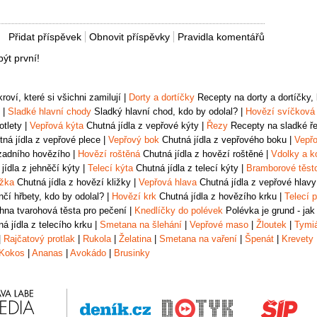
Přidat příspěvek
Obnovit příspěvky
Pravidla komentářů
ýt první!
oví, které si všichni zamilují
|
Dorty a dortíčky
Recepty na dorty a dortíčky, k
|
Sladké hlavní chody
Sladký hlavní chod, kdo by odolal?
|
Hovězí svíčková
otlety
|
Vepřová kýta
Chutná jídla z vepřové kýty
|
Řezy
Recepty na sladké řez
ná jídla z vepřové plece
|
Vepřový bok
Chutná jídla z vepřového boku
|
Vepřo
zadního hovězího
|
Hovězí roštěná
Chutná jídla z hovězí roštěné
|
Vdolky a k
jídla z jehněčí kýty
|
Telecí kýta
Chutná jídla z telecí kýty
|
Bramborové těst
ižka
Chutná jídla z hovězí kližky
|
Vepřová hlava
Chutná jídla z vepřové hlavy
čí hřbety, kdo by odolal?
|
Hovězí krk
Chutná jídla z hovězího krku
|
Telecí p
na tvarohová těsta pro pečení
|
Knedlíčky do polévek
Polévka je grund - jak
á jídla z telecího krku
|
Smetana na šlehání
|
Vepřové maso
|
Žloutek
|
Tymi
|
Rajčatový protlak
|
Rukola
|
Želatina
|
Smetana na vaření
|
Špenát
|
Krevety
Kokos
|
Ananas
|
Avokádo
|
Brusinky