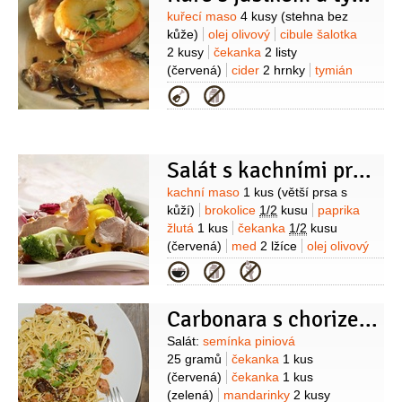
Suroviny
kuřecí maso
4 kusy
(stehna bez
kůže)
olej olivový
cibule šalotka
2 kusy
čekanka
2 listy
(červená)
cider
2 hrnky
tymián
1 lžíce
jablka
4 kusy
moučka
Kategorie
škrobová
1/2
lžíce
pepř černý
(mletý)
Salát s kachními prsíčky
Suroviny
kachní maso
1 kus
(větší prsa s
kůží)
brokolice
1/2
kusu
paprika
žlutá
1 kus
čekanka
1/2
kusu
(červená)
med
2 lžíce
olej olivový
1 lžíce
sůl
Na omáčku:
rozinky
Kategorie
40 kusů
víno bílé
0,8 decilitru
(sladké)
ořechy vlašské
2 lžíce
Carbonara s chorizem, salát z katalánského trhu
(nahrubo nakrájené)
med
2 lžíce
olej olivový
1 lžíce
ocet
Suroviny
Salát:
semínka piniová
Balsamico
1 lžíce
25 gramů
čekanka
1 kus
(červená)
čekanka
1 kus
(zelená)
mandarinky
2 kusy