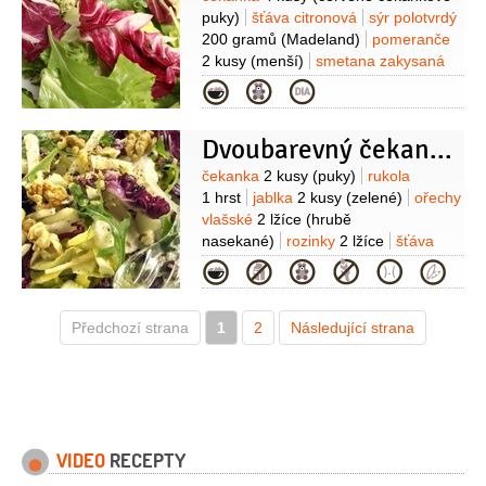
Suroviny
puky)
šťáva citronová
sýr polotvrdý
200 gramů
(Madeland)
pomeranče
2 kusy
(menší)
smetana zakysaná
100 mililitrů
mandle
1 hrst
Kategorie
(opražené)
bageta
(k
podávání)
máslo
(slané)
sůl
Dvoubarevný čekankový salát
Suroviny
čekanka
2 kusy
(puky)
rukola
1 hrst
jablka
2 kusy
(zelené)
ořechy
vlašské
2 lžíce
(hrubě
nasekané)
rozinky
2 lžíce
šťáva
citronová
(z jednoho citronu)
olej
Kategorie
olivový
1 lžíce
cukr
1 lžička
(můžete
vynechat)
pepř barevný
1 špetka
Předchozí strana
(čerstvě mletý)
1
2
Následující strana
VIDEO
RECEPTY