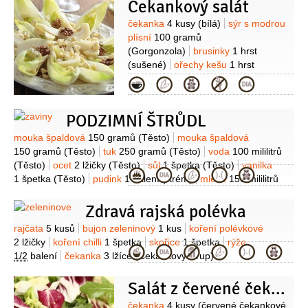
3 snítky
oregano
3 snítky
sůl
pepř
Čekankový salát
červené řepy)
Zálivka:
olej olivový
černý
(mletý)
4 lžíce
ocet Balsamico
Suroviny
čekanka
4 kusy
(bílá)
sýr s modrou
1 lžíce
sůl
pepř
plísní
100 gramů
(Gorgonzola)
brusinky
1 hrst
(sušené)
ořechy kešu
1 hrst
(nesolené)
olej olivový
3 lžíce
ocet
Kategorie
Balsamico
1 lžíce
sůl
pepř
PODZIMNÍ ŠTRŮDL
Suroviny
mouka špaldová
150 gramů
(Těsto)
mouka špaldová
150 gramů
(Těsto)
tuk
250 gramů
(Těsto)
voda
100 mililitrů
(Těsto)
ocet
2 lžičky
(Těsto)
sůl
1 špetka
(Těsto)
vanilka
Kategorie
1 špetka
(Těsto)
pudink
1 balení
(Krém)
mléko
150 mililitrů
(Krém)
Zdravá rajská polévka
Suroviny
rajčata
5 kusů
bujon zeleninový
1 kus
koření polévkové
2 lžičky
koření chilli
1 špetka
skořice
1 špetka
rýže
Kategorie
1/2
balení
čekanka
3 lžíce
(Čekankový sirup)
Salát z červené čekanky
čekanka
4 kusy
(červené čekankové