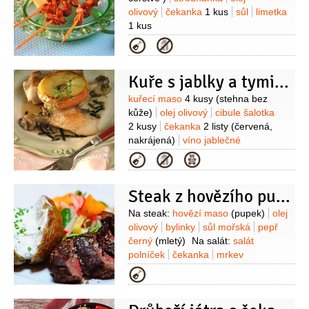
olivový
čekanka
1 kus
sůl
limetka
1 kus
Kategorie
Kuře s jablky a tymiánem
Suroviny
kuřecí maso
4 kusy
(stehna bez
kůže)
olej olivový
cibule šalotka
2 kusy
čekanka
2 listy
(červená,
nakrájená)
víno jablečné
2 šálky
tymián
1 hrst
jablka
Kategorie
4 kusy
moučka škrobová
1/2
lžíce
pepř černý
(mletý)
Steak z hovězího pupku na salátě z pažitkovým dipem
Suroviny
Na steak:
hovězí maso
(pupek)
olej
olivový
bylinky
sůl mořská
pepř
černý
(mletý)
Na salát:
salát
polníček
čekanka
mrkev
karotka
ředkvičky
olej
Kategorie
olivový
limetka
med
ocet
Balsamico
Na přílohu: