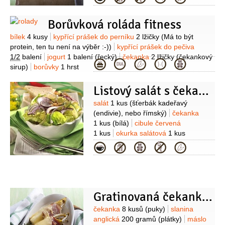
Borůvková roláda fitness
Suroviny
bílek
4 kusy
kypřící prášek do perníku
2 lžičky
(Má to být
protein, ten tu není na výběr :-))
kypřící prášek do pečiva
1/2
balení
jogurt
1 balení
(řecký)
čekanka
2 lžičky
(čekankový
Kategorie
sirup)
borůvky
1 hrst
Listový salát s čekankou a červenou cibulí
Suroviny
salát
1 kus
(šťerbák kadeřavý
(endivie), nebo římský)
čekanka
1 kus
(bílá)
cibule červená
1 kus
okurka salátová
1 kus
(malá)
ořechy vlašské
Kategorie
50 gramů
česnek
1 stroužek
olej
3 lžíce
ocet vinný
1 lžíce
pepř černý
(mletý)
Gratinovaná čekanka ve slanině
Suroviny
čekanka
8 kusů
(puky)
slanina
anglická
200 gramů
(plátky)
máslo