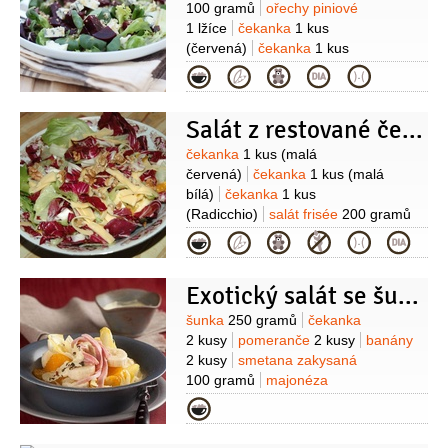
100 gramů
ořechy piniové
1 lžíce
čekanka
1 kus
(červená)
čekanka
1 kus
(bílá)
bazalka
2 lžíce
(natrhaných
Kategorie
lístů)
salát frisée
1 hrst
sýr kozí
400 gramů
(Chévre Soignon)
řeřicha
Salát z restované čekanky
(červená na ozdobu)
Suroviny
čekanka
1 kus
(malá
červená)
čekanka
1 kus
(malá
bílá)
čekanka
1 kus
(Radicchio)
salát frisée
200 gramů
(nebo lollo)
cibule šalotka
Kategorie
1 kus
česnek
1 stroužek
rozinky
1 hrst
ořechy pekanové
1 hrst
olej
Exotický salát se šunkou
olivový
(na zakápnutí)
Suroviny
šunka
250 gramů
čekanka
2 kusy
pomeranče
2 kusy
banány
2 kusy
smetana zakysaná
100 gramů
majonéza
100 gramů
zázvor
1 lžíce
(čerstvý,
Kategorie
nastrouhaný)
med
1 lžíce
koření
kari
1 lžíce