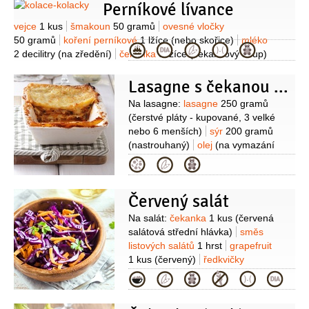
Perníkové lívance
Suroviny
vejce
1 kus
šmakoun
50 gramů
ovesné vločky
50 gramů
koření perníkové
1 lžíce
(nebo skořice)
mléko
Kategorie
2 decilitry
(na zředění)
čekanka
3 lžíce
(čekankový sirup)
Lasagne s čekanou a žampiony
Suroviny
Na lasagne:
lasagne
250 gramů
(čerstvé pláty - kupované, 3 velké
nebo 6 menších)
sýr
200 gramů
(nastrouhaný)
olej
(na vymazání
formy)
Na zapékací omáčku:
máslo
Kategorie
20 gramů
olej
1/3
decilitru
mouka
pšeničná hladká
80 gramů
mléko
Červený salát
2,5 decilitru
sůl
pepř černý
(mletý)
žloutek
2 kusy
sýr
Suroviny
Na salát:
čekanka
1 kus
(červená
100 gramů
(nastrouhaný)
Na
salátová střední hlávka)
směs
rajčatovou omáčku:
čekanka
3 kusy
listových salátů
1 hrst
grapefruit
(puky)
olej olivový
2 lžíce
žampiony
1 kus
(červený)
ředkvičky
200 gramů
rajčatová passata
1 svazek
granátové jablko
1 kus
sýr
Kategorie
150 gramů
(hustá rajčatová
měkký
100 gramů
(Feta)
cibule
šťáva)
petržel hladkolistá
červená
1 kus
výhonky
1 hrst
(z