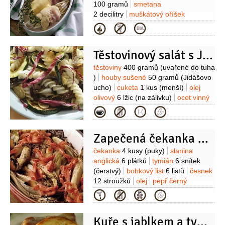
100 gramů
smetana
2 decilitry
muškátový oříšek
1 špetka
sůl
pepř bílý
(mletý)
sýr
Kategorie
polotvrdý
300 gramů
(Madeland
nastrouhaný)
Těstovinový salát s Jidášovým uchem
Suroviny
těstoviny
400 gramů
(uvařené do tuha
)
houby sušené
50 gramů
(Jidášovo
ucho)
cuketa
1 kus
(menší)
olej
olivový
6 lžic
(na zálivku)
ocet vinný
5 lžic
(na zálivku)
olej
(na
Kategorie
opečení)
kari
pepř
(mletý)
sůl
Zapečená čekanka se slaninou a tymiánem
Suroviny
čekanka
4 kusy
(puky)
slanina
anglická
6 plátků
tymián
6 snítek
(čerstvý)
bobkový list
6 listů
česnek
12 stroužků
olej
pepř černý
(mletý)
sůl
Kategorie
Kuře s jablkem a tymiánem