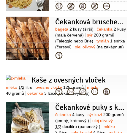
(klementinky)
špenát baby
Kategorie
100 gramů
máta
4 snítky
sýr
45 gramů
Manchego:
ocet
2 lžíce
Čekanková bruschetta
(sherry)
olej
2 lžíce
(extra
panenský)
med
1 lžička
(tekutý)
Suroviny
bageta
2 kusy
(širší)
čekanka
2 kusy
Těstoviny:
těstoviny
320 gramů
(malá červená)
sýr
200 gramů
(penne)
klobása chorizo
(Taleggio nebo Brie)
tymián
1 snítka
70 gramů
paprička chilli červená
(čerstvý)
olej olivový
(na zakápnutí)
1 kus
rozmarýn
2 snítky
Kategorie
Kaše z ovesných vloček
Suroviny
mléko
1/2
litru
ovesné vločky
125 gramů
máslo
Kategorie
40 gramů
čekanka
3 lžíce
(čekankovýsirup)
Čekankové puky s kozím sýrem
Suroviny
čekanka
4 kusy
sýr kozí
200 gramů
(jemný, krémový )
olej olivový
1/2
decilitru
(panenský )
mléko
2 lžíce
cukr krystal
4 lžíce
pažitka