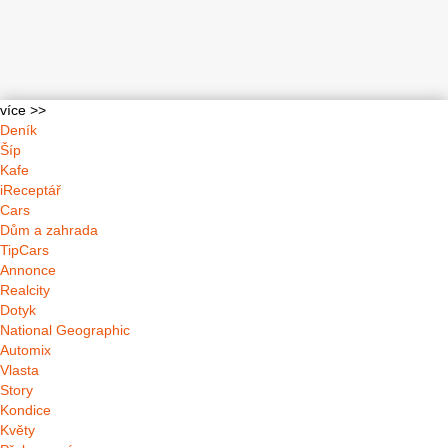
více >>
Deník
Šíp
Kafe
iReceptář
Cars
Dům a zahrada
TipCars
Annonce
Realcity
Dotyk
National Geographic
Automix
Vlasta
Story
Kondice
Květy