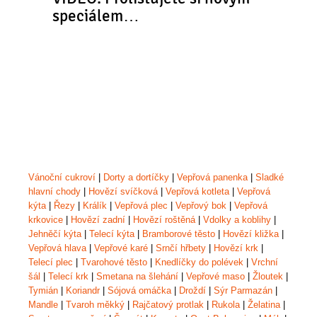
speciálem…
Vánoční cukroví
|
Dorty a dortíčky
|
Vepřová panenka
|
Sladké
hlavní chody
|
Hovězí svíčková
|
Vepřová kotleta
|
Vepřová
kýta
|
Řezy
|
Králík
|
Vepřová plec
|
Vepřový bok
|
Vepřová
krkovice
|
Hovězí zadní
|
Hovězí roštěná
|
Vdolky a koblihy
|
Jehněčí kýta
|
Telecí kýta
|
Bramborové těsto
|
Hovězí kližka
|
Vepřová hlava
|
Vepřové karé
|
Srnčí hřbety
|
Hovězí krk
|
Telecí plec
|
Tvarohové těsto
|
Knedlíčky do polévek
|
Vrchní
šál
|
Telecí krk
|
Smetana na šlehání
|
Vepřové maso
|
Žloutek
|
Tymián
|
Koriandr
|
Sójová omáčka
|
Droždí
|
Sýr Parmazán
|
Mandle
|
Tvaroh měkký
|
Rajčatový protlak
|
Rukola
|
Želatina
|