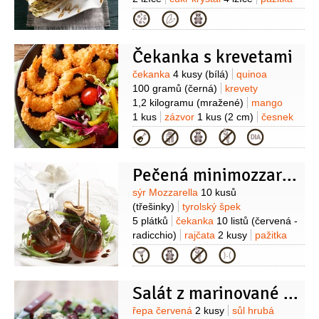
2 lžíce
(nasekaná )
pepř bílý
Kategorie
(mletý)
sůl
Čekanka s krevetami
Suroviny
čekanka
4 kusy
(bílá)
quinoa
100 gramů
(černá)
krevety
1,2 kilogramu
(mražené)
mango
1 kus
zázvor
1 kus
(2 cm)
česnek
3 stroužky
petržel hladkolistá
Kategorie
1 hrst
olej olivový
3 lžíce
olej
4 lžíce
(olejový s příchutí chilli)
Pečená minimozzarella
Suroviny
sýr Mozzarella
10 kusů
(třešinky)
tyrolský špek
5 plátků
čekanka
10 listů
(červená -
radicchio)
rajčata
2 kusy
pažitka
10 snítek
olej olivový
2 lžíce
ocet
Kategorie
Balsamico
2 lžíce
sůl
rukola
(na
doplnění)
Salát z marinované červené řepy s čekankovými puky a gratinovaným kozím sýrem
Suroviny
řepa červená
2 kusy
sůl hrubá