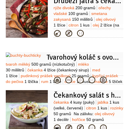
Drůbeží játra s čekankovým salátem s rýží
brambory
tvaroh měkký
jogurt
bílý
pažitka
pepř černý
(mletý)
sůl
Suroviny
rýže divoká
200 gramů
ořechy
vlašské
100 gramů
smetana
zakysaná
150 mililitrů
olej olivový
1 lžíce
citron
1 kus
olej
2 lžíce
(na
smažení)
máslo
1 lžíce
šalvěj
4 listy
Kategorie
(čestvé)
játra
500 gramů
(drůbeží)
Tvarohový koláč s ovocem a čekankovým sirupem
Suroviny
tvaroh měkký
500 gramů
(nízkotučný)
mléko
30 mililitrů
čekanka
4 lžíce
(čekankový sirup)
med
1 lžíce
pudinkový prášek vanilkový
25 gramů
kypřící prášek
Kategorie
do pečiva
1 lžička
rum
1 lžíce
ovoce
10 kusů
mandle
5 lžiček
(mleté)
Čekankový salát s hořčičnou zálivkou
Suroviny
čekanka
4 kusy
(puky)
jablka
1 kus
(velké, červené)
citron
1 kus
rozinky
50 gramů
Na zálivku:
olej olivový
1 decilitr
hořčice
50 gramů
(hrubozrnná)
med
2 lžíce
sůl
Kategorie