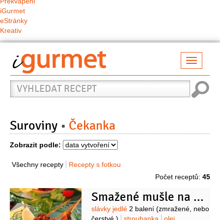
Překvapení
iGurmet
eStránky
Kreativ
Přepno
naviga
Vyhledat
recept
Suroviny
Čekanka
Zobrazit podle:
Všechny recepty
Recepty s fotkou
Počet receptů:
45
Smažené mušle na špejli
Suroviny
slávky jedlé
2 balení
(zmražené, nebo
čerstvé )
strouhanka
olej