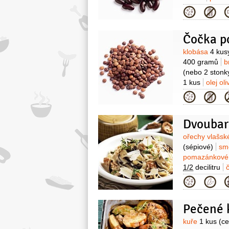
Kategor
Čočka p
Surovin
klobása
4 kus
400 gramů
b
(nebo 2 stonk
1 kus
olej ol
Kategor
Surovin
ořechy vlašs
(sépiové)
sm
pomazánkov
1/2
decilitru
Kategor
Pečené 
Surovin
kuře
1 kus
(ce