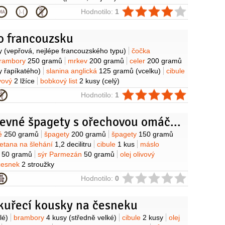
ie
Hodnotilo:
1
o francouzsku
y
y
(vepřová, nejlépe francouzského typu)
čočka
rambory
250 gramů
mrkev
200 gramů
celer
200 gramů
y řapíkatého)
slanina anglická
125 gramů
(vcelku)
cibule
ivový
2 lžíce
bobkový list
2 kusy
(celý)
ie
Hodnotilo:
1
Dvoubarevné špagety s ořechovou omáčkou
y
ké
250 gramů
špagety
200 gramů
špagety
150 gramů
etana na šlehání
1,2 decilitru
cibule
1 kus
máslo
é
50 gramů
sýr Parmezán
50 gramů
olej olivový
česnek
2 stroužky
ie
Hodnotilo:
0
kuřecí kousky na česneku
y
lé)
brambory
4 kusy
(středně velké)
cibule
2 kusy
olej