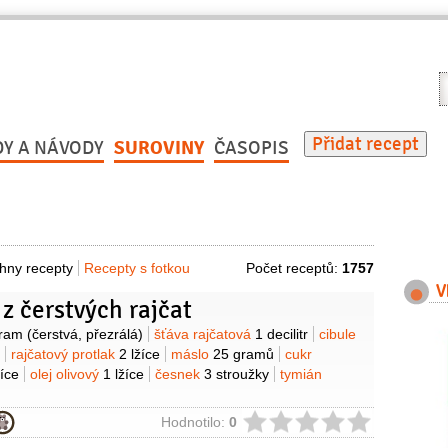
V
r
Přidat recept
DY A NÁVODY
SUROVINY
ČASOPIS
hny recepty
Recepty s fotkou
Počet receptů:
1757
V
z čerstvých rajčat
y
gram
(čerstvá, přezrálá)
šťáva rajčatová
1 decilitr
cibule
rajčatový protlak
2 lžíce
máslo
25 gramů
cukr
žíce
olej olivový
1 lžíce
česnek
3 stroužky
tymián
ie
Hodnotilo:
0