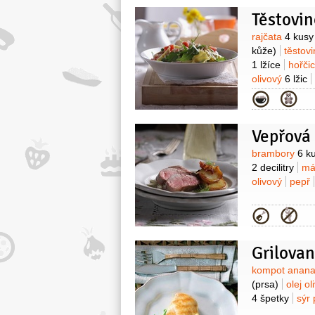
Těstovin
Surovin
rajčata
4 kusy
kůže)
těstov
1 lžíce
hořči
olivový
6 lžic
Kategor
Vepřová
Surovin
brambory
6 k
2 decilitry
má
olivový
pepř
Kategor
Grilova
Surovin
kompot anan
(prsa)
olej o
4 špetky
sýr