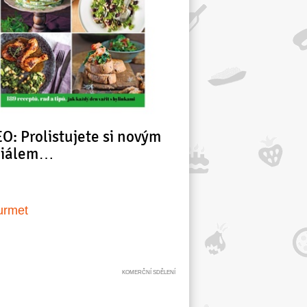
O: Prolistujete si novým
ciálem…
urmet