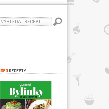
yhledat
ecept
IDEO
RECEPTY