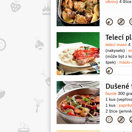
olivový
4 lžíce
Kategor
Telecí p
Surovin
telecí maso
4 
(nakyselo)
s
(může být z k
špek)
máslo
1 kus
olej ol
Kategor
Dušené f
Surovin
fazole
300 gr
1 kus
(vepřov
1 kus
paprik
2 lžíce
(jemně
Kategor