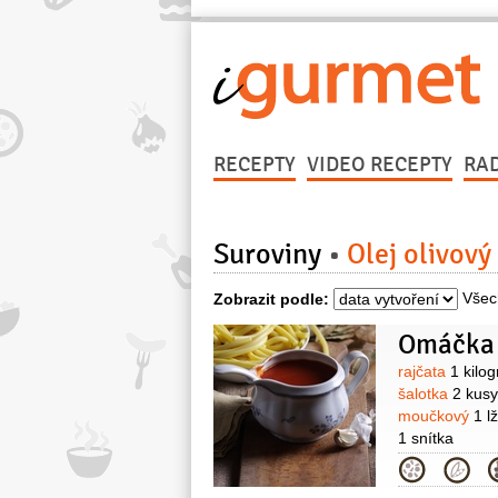
RECEPTY
VIDEO RECEPTY
RA
Suroviny
Olej olivový
Všec
Zobrazit podle:
Omáčka 
Surovin
rajčata
1 kilo
šalotka
2 kusy
moučkový
1 l
1 snítka
Kategor