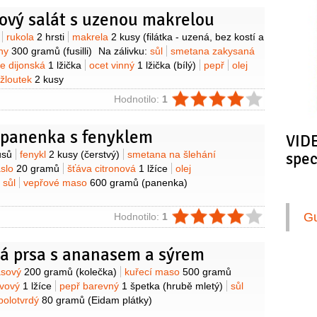
ový salát s uzenou makrelou
y
rukola
2 hrsti
makrela
2 kusy
(filátka - uzená, bez kostí a
iny
300 gramů
(fusilli)
Na zálivku:
sůl
smetana zakysaná
ce dijonská
1 lžička
ocet vinný
1 lžička
(bílý)
pepř
olej
žloutek
2 kusy
ie
Hodnotilo:
1
 panenka s fenyklem
VIDE
y
usů
fenykl
2 kusy
(čerstvý)
smetana na šlehání
spe
slo
20 gramů
šťáva citronová
1 lžíce
olej
sůl
vepřové maso
600 gramů
(panenka)
ie
G
Hodnotilo:
1
ná prsa s ananasem a sýrem
y
asový
200 gramů
(kolečka)
kuřecí maso
500 gramů
livový
1 lžíce
pepř barevný
1 špetka
(hrubě mletý)
sůl
 polotvrdý
80 gramů
(Eidam plátky)