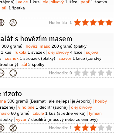
krájená)
vejce
1 kus
olej olivový
1 lžíce
pepř
1 špetka
sůl
1 špetka
ie
Hodnotilo:
1
salát s hovězím masem
y
á
300 gramů
hovězí maso
200 gramů
(plátky
i
1 kus
rukola
1 svazek
olej olivový
4 lžíce
sójová
e
česnek
1 stroužek
(plátky)
zázvor
1 lžíce
(čerstvý,
trouhaný)
sůl
3 špetky
ie
Hodnotilo:
0
 rizoto
y
rnná
300 gramů
(Basmati, ale nejlepší je Arborio)
houby
ražené)
víno bílé
1 decilitr
(suché)
olej olivový
máslo
60 gramů
cibule
1 kus
(středně velká)
tymián
 špetky
vývar
7 decilitrů
(masový nebo zeleninový)
ie
Hodnotilo:
1