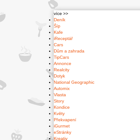
více >>
Deník
Šíp
Kafe
iReceptář
Cars
Dům a zahrada
TipCars
Annonce
Realcity
Dotyk
National Geographic
Automix
Vlasta
Story
Kondice
Květy
Překvapení
iGurmet
eStránky
Kreativ