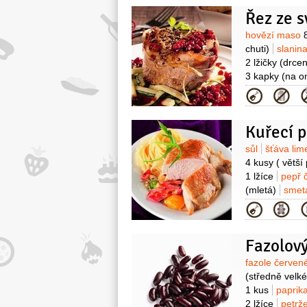
Řez ze s
Surovin
hovězí maso
chuti)
slanin
2 lžičky
(drcen
3 kapky
(na o
Kategor
Kuřecí p
Surovin
sůl
šťáva li
4 kusy
( větší
1 lžíce
pepř 
(mletá)
smet
červená
1 kus
Kategor
1 lžíce
Fazolov
Surovin
fazole červe
(středně velké
1 kus
paprik
2 lžíce
petrže