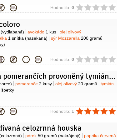
ie
Hodnotilo:
0
icoloro
y
(vydlabaná)
avokádo
1 kus
olej olivový
alka
1 snítka
(nasekaná)
sýr Mozzarella
200 gramů
ky)
ie
Hodnotilo:
0
Losos na pomerančích provoněný tymiánem
y
porce)
pomeranče
2 kusy
olej olivový
20 gramů
tymián
 špetky
ie
Hodnotilo:
1
adívaná celozrnná houska
y
(celozrnná)
pórek
50 gramů
(nakrájený)
paprika červená