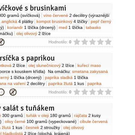
víčkové s brusinkami
y
800 gramů
(svíčková)
víno červené
2 decilitry
(výraznější
a anglická
4 plátky
kompot brusinkový
4 lžičky
pepř černý
ý)
koriandr
1 lžička
(drcený)
med
1 lžička
tabasko
máčku)
olej olivový
2 lžíce
ie
Hodnotilo:
0
rsíčka s paprikou
y
metková
2 lžíce
olej slunečnicový
2 lžíce
kuřecí maso
 porce s kouskem křídla)
Na omáčku:
smetana zakysaná
černý
1 lžička
(drcený)
paprika sladká
1 lžička
ana na vaření
2 decilitry
paprika žlutá
1 kus
paprika
cibule
1 kus
olej olivový
2 lžíce
máslo pomazánkové
ie
Hodnotilo:
0
ý salát s tuňákem
y
né
300 gramů
tuňák v oleji
180 gramů
rajčata
2 kusy
)
olivy černé
100 gramů
(vypeckované)
cibule červená
a žlutá
1 kus
česnek
2 stroužky
olej olivový
l hladkolistá
2 lžíce
(plochá, krájená)