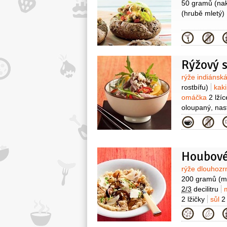
50 gramů
(na
(hrubě mletý)
Kategor
Rýžový 
Surovin
rýže indiánsk
rostbífu)
kak
omáčka
2 lžíc
oloupaný, nas
Kategor
Houbové
Surovin
rýže dlouhoz
200 gramů
(m
2/3
decilitru
2 lžičky
sůl
2
Kategor