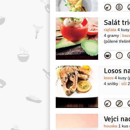
Kategor
Salát tr
Surovin
rajčata
4 kusy
4 gramy
baz
(půlené třešin
Kategor
Surovin
losos
4 kusy
(
4 snítky
sůl
2
Kategor
Vejci n
Surovin
houska
1 kus