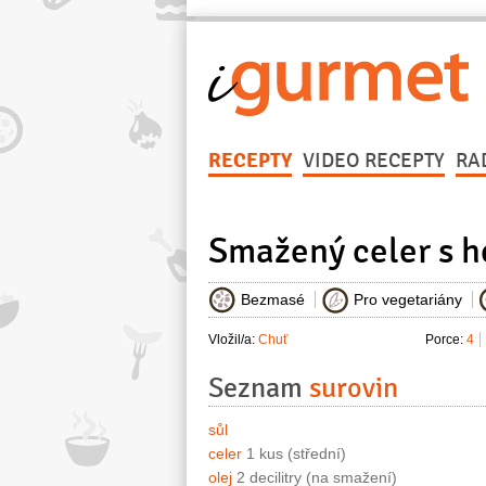
RECEPTY
VIDEO RECEPTY
RA
Smažený celer s 
Bezmasé
Pro vegetariány
Vložil/a:
Chuť
Porce:
4
Seznam
surovin
sůl
celer
1 kus (střední)
olej
2 decilitry (na smažení)