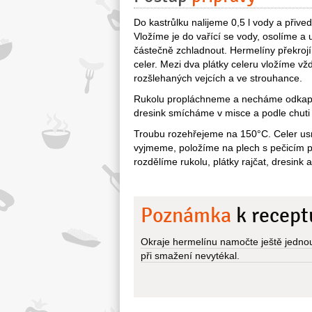
Do kastrůlku nalijeme 0,5 l vody a přive
Vložíme je do vařící se vody, osolíme 
částečně zchladnout. Hermelíny překroj
celer. Mezi dva plátky celeru vložíme v
rozšlehaných vejcích a ve strouhance.
Rukolu propláchneme a necháme odkapat
dresink smícháme v misce a podle chuti
Troubu rozehřejeme na 150°C. Celer us
vyjmeme, položíme na plech s pečicím p
rozdělíme rukolu, plátky rajčat, dresink 
Poznámka
k recept
Okraje hermelínu namočte ještě jednou
při smažení nevytékal.