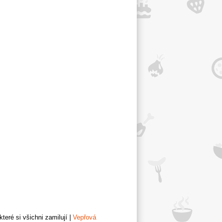
teré si všichni zamilují
|
Vepřová