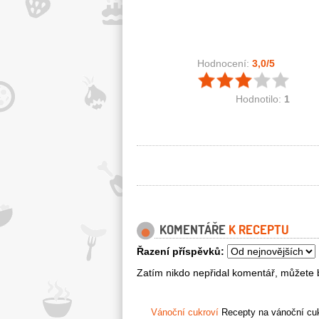
Hodnocení:
3,0
/5
Hodnotilo:
1
KOMENTÁŘE
K RECEPTU
Řazení příspěvků:
Zatím nikdo nepřidal komentář, můžete b
Vánoční cukroví
Recepty na vánoční cukr