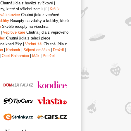
Chutná jídla z hovězí svíčkové
|
y, které si všichni zamilují
|
Králík
vá krkovice
Chutná jídla z vepřové
oblihy
Recepty na vdolky a koblihy, které
o
Skvělé recepty na všechna
|
Vepřové karé
Chutná jídla z vepřového
lec
Chutná jídla z telecí plece
|
 na knedlíčky
|
Vrchní šál
Chutná jídla z
án
|
Koriandr
|
Sójová omáčka
|
Droždí
|
|
Ocet Balsamico
|
Mák
|
Petržel