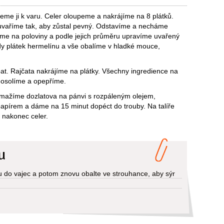
deme ji k varu. Celer oloupeme a nakrájíme na 8 plátků.
a uvaříme tak, aby zůstal pevný. Odstavíme a necháme
íme na poloviny a podle jejich průměru upravíme uvařený
ždy plátek hermelínu a vše obalíme v hladké mouce,
. Rajčata nakrájíme na plátky. Všechny ingredience na
 osolíme a opepříme.
mažíme dozlatova na pánvi s rozpáleným olejem,
apírem a dáme na 15 minut dopéct do trouby. Na talíře
a nakonec celer.
u
 do vajec a potom znovu obalte ve strouhance, aby sýr