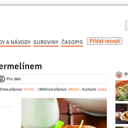
V
r
Přidat recept
DY A NÁVODY
SUROVINY
ČASOPIS
hermelínem
P
Pro děti
Doba přípravy:
50 min.
Obtížnost přípravy:
Střední
Kuchyně:
česká