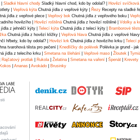
|
Sladké hlavní chody
Sladký hlavní chod, kdo by odolal?
|
Hovězí svíčková
otlety
|
Vepřová kýta
Chutná jídla z vepřové kýty
|
Řezy
Recepty na sladké řez
ná jídla z vepřové plece
|
Vepřový bok
Chutná jídla z vepřového boku
|
Vepřo
zadního hovězího
|
Hovězí roštěná
Chutná jídla z hovězí roštěné
|
Vdolky a k
jídla z jehněčí kýty
|
Telecí kýta
Chutná jídla z telecí kýty
|
Bramborové těst
ižka
Chutná jídla z hovězí kližky
|
Vepřová hlava
Chutná jídla z vepřové hlavy
čí hřbety, kdo by odolal?
|
Hovězí krk
Chutná jídla z hovězího krku
|
Telecí p
na tvarohová těsta pro pečení
|
Knedlíčky do polévek
Polévka je grund - jak
á jídla z telecího krku
|
Smetana na šlehání
|
Vepřové maso
|
Žloutek
|
Tymi
|
Rajčatový protlak
|
Rukola
|
Želatina
|
Smetana na vaření
|
Špenát
|
Krevety
Kokos
|
Ananas
|
Avokádo
|
Brusinky
sti
racování
dajů
 smluvní