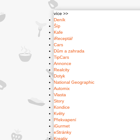
více >>
Deník
Šíp
Kafe
iReceptář
Cars
Dům a zahrada
TipCars
Annonce
Realcity
Dotyk
National Geographic
Automix
Vlasta
Story
Kondice
Květy
Překvapení
iGurmet
eStránky
Kreativ