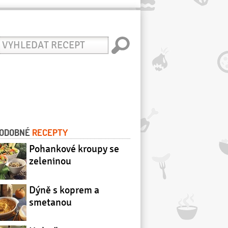
yhledat
ecept
ODOBNÉ
RECEPTY
Pohankové kroupy se
zeleninou
Dýně s koprem a
smetanou