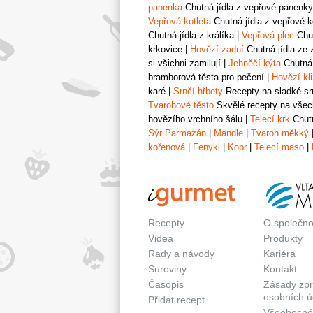
panenka
Chutná jídla z vepřové panenky
Vepřová kotleta
Chutná jídla z vepřové k
Chutná jídla z králíka
|
Vepřová plec
Chut
krkovice
|
Hovězí zadní
Chutná jídla ze 
si všichni zamilují
|
Jehněčí kýta
Chutná 
bramborová těsta pro pečení
|
Hovězí kl
karé
|
Srnčí hřbety
Recepty na sladké srn
Tvarohové těsto
Skvělé recepty na všech
hovězího vrchního šálu
|
Telecí krk
Chutn
Sýr Parmazán
|
Mandle
|
Tvaroh měkký
kořenová
|
Fenykl
|
Kopr
|
Telecí maso
|
Recepty
O společno
Videa
Produkty
Rady a návody
Kariéra
Suroviny
Kontakt
Časopis
Zásady zp
osobních ú
Přidat recept
Všeobecné