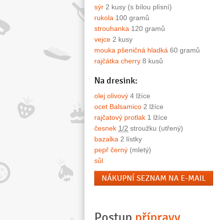
sýr
2 kusy (s bílou plísní)
rukola
100 gramů
strouhanka
120 gramů
vejce
2 kusy
mouka pšeničná hladká
60 gramů
rajčátka cherry
8 kusů
Na dresink:
olej olivový
4 lžíce
ocet Balsamico
2 lžíce
rajčatový protlak
1 lžíce
česnek
1/2
stroužku (utřený)
bazalka
2 lístky
pepř černý
(mletý)
sůl
NÁKUPNÍ SEZNAM NA E-MAIL
Postup
přípravy