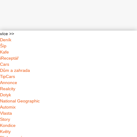
více >>
Deník
Šíp
Kafe
iReceptář
Cars
Dům a zahrada
TipCars
Annonce
Realcity
Dotyk
National Geographic
Automix
Vlasta
Story
Kondice
Květy