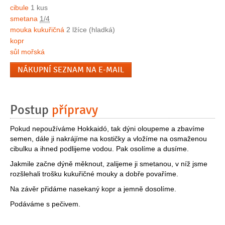
cibule
1 kus
smetana
1/4
mouka kukuřičná
2 lžíce (hladká)
kopr
sůl mořská
NÁKUPNÍ SEZNAM NA E-MAIL
Postup
přípravy
Pokud nepoužíváme Hokkaidó, tak dýni oloupeme a zbavíme
semen, dále ji nakrájíme na kostičky a vložíme na osmaženou
cibulku a ihned podlijeme vodou. Pak osolíme a dusíme.
Jakmile začne dýně měknout, zalijeme ji smetanou, v níž jsme
rozšlehali trošku kukuřičné mouky a dobře povaříme.
Na závěr přidáme nasekaný kopr a jemně dosolíme.
Podáváme s pečivem.