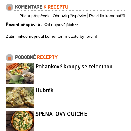
KOMENTÁŘE
K RECEPTU
Přidat příspěvek
Obnovit příspěvky
Pravidla komentářů
Řazení příspěvků:
Zatím nikdo nepřidal komentář, můžete být první!
PODOBNÉ
RECEPTY
Pohankové kroupy se zeleninou
Hubník
ŠPENÁTOVÝ QUICHE