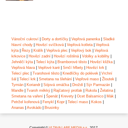
Vánoční cukroví
|
Dorty a dortíčky
|
Vepřová panenka
|
Sladké
hlavní chody
|
Hovězí svíčková
|
Vepřová kotleta
|
Vepřová
kýta
|
Řezy
|
Králík
|
Vepřová plec
|
Vepřový bok
|
Vepřová
krkovice
|
Hovězí zadní
|
Hovězí roštěná
|
Vdolky a koblihy
|
Jehněčí kýta
|
Telecí kýta
|
Bramborové těsto
|
Hovězí kližka
|
Vepřová hlava
|
Vepřové karé
|
Srnčí hřbety
|
Hovězí krk
|
Telecí plec
|
Tvarohové těsto
|
Knedlíčky do polévek
|
Vrchní
šál
|
Telecí krk
|
Smetana na šlehání
|
Vepřové maso
|
Žloutek
|
Tymián
|
Koriandr
|
Sójová omáčka
|
Droždí
|
Sýr Parmazán
|
Mandle
|
Tvaroh měkký
|
Rajčatový protlak
|
Rukola
|
Želatina
|
Smetana na vaření
|
Špenát
|
Krevety
|
Ocet Balsamico
|
Mák
|
Petržel kořenová
|
Fenykl
|
Kopr
|
Telecí maso
|
Kokos
|
Ananas
|
Avokádo
|
Brusinky
Copyright ©
VLTAVA LABE MEDIA a.s.,
2017.