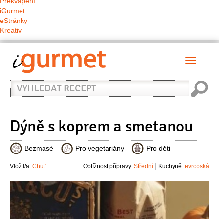
Překvapení
iGurmet
eStránky
Kreativ
Přepno
naviga
Vyhledat
recept
Dýně s koprem a smetanou
Bezmasé
Pro vegetariány
Pro děti
Vložil/a:
Chuť
Obtížnost přípravy:
Střední
Kuchyně:
evropská