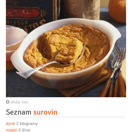
přidat foto
Seznam
surovin
dýně
2 kilogramy
máslo
3 lžíce