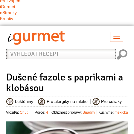
Překvapení
iGurmet
eStránky
Kreativ
Přepno
naviga
Vyhledat
recept
Dušené fazole s paprikami a
klobásou
Luštěniny
Pro alergiky na mléko
Pro celiaky
Vložil/a:
Chuť
Porce:
4
Obtížnost přípravy:
Snadný
Kuchyně:
mexická