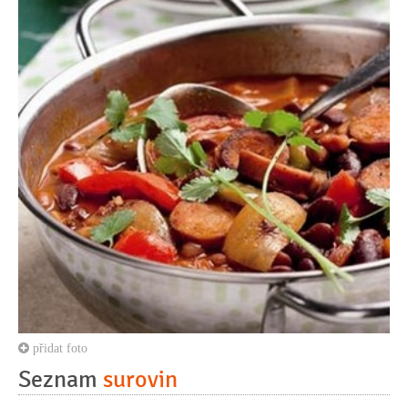
přidat foto
Seznam
surovin