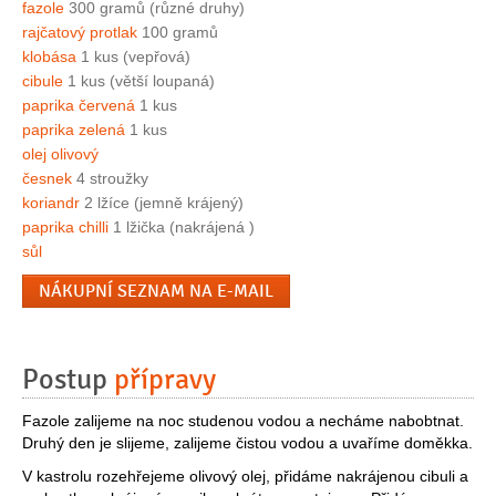
fazole
300 gramů (různé druhy)
rajčatový protlak
100 gramů
klobása
1 kus (vepřová)
cibule
1 kus (větší loupaná)
paprika červená
1 kus
paprika zelená
1 kus
olej olivový
česnek
4 stroužky
koriandr
2 lžíce (jemně krájený)
paprika chilli
1 lžička (nakrájená )
sůl
NÁKUPNÍ SEZNAM NA E-MAIL
Postup
přípravy
Fazole zalijeme na noc studenou vodou a necháme nabobtnat.
Druhý den je slijeme, zalijeme čistou vodou a uvaříme doměkka.
V kastrolu rozehřejeme olivový olej, přidáme nakrájenou cibuli a