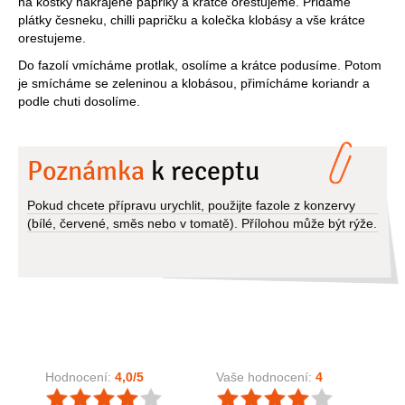
na kostky nakrájené papriky a krátce orestujeme. Přidáme
plátky česneku, chilli papričku a kolečka klobásy a vše krátce
orestujeme.
Do fazolí vmícháme protlak, osolíme a krátce podusíme. Potom
je smícháme se zeleninou a klobásou, přimícháme koriandr a
podle chuti dosolíme.
Poznámka
k receptu
Pokud chcete přípravu urychlit, použijte fazole z konzervy
(bílé, červené, směs nebo v tomatě). Přílohou může být rýže.
Hodnocení:
4,0
/5
Vaše hodnocení:
4