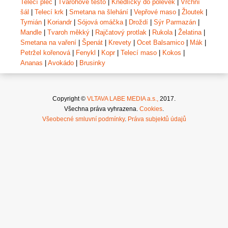
Telecí plec
|
Tvarohové těsto
|
Knedlíčky do polévek
|
Vrchní
šál
|
Telecí krk
|
Smetana na šlehání
|
Vepřové maso
|
Žloutek
|
Tymián
|
Koriandr
|
Sójová omáčka
|
Droždí
|
Sýr Parmazán
|
Mandle
|
Tvaroh měkký
|
Rajčatový protlak
|
Rukola
|
Želatina
|
Smetana na vaření
|
Špenát
|
Krevety
|
Ocet Balsamico
|
Mák
|
Petržel kořenová
|
Fenykl
|
Kopr
|
Telecí maso
|
Kokos
|
Ananas
|
Avokádo
|
Brusinky
Copyright ©
VLTAVA LABE MEDIA a.s.,
2017.
Všechna práva vyhrazena.
Cookies
.
Všeobecné smluvní podmínky
.
Práva subjektů údajů