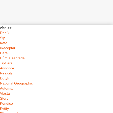
více >>
Deník
Šíp
Kafe
iReceptář
Cars
Dům a zahrada
TipCars
Annonce
Realcity
Dotyk
National Geographic
Automix
Vlasta
Story
Kondice
Květy