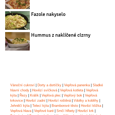
Fazole nakyselo
Hummus z naklíčené cIzrny
Vánoční cukroví
|
Dorty a dortíčky
|
Vepřová panenka
|
Sladké
hlavní chody
|
Hovězí svíčková
|
Vepřová kotleta
|
Vepřová
kýta
|
Řezy
|
Králík
|
Vepřová plec
|
Vepřový bok
|
Vepřová
krkovice
|
Hovězí zadní
|
Hovězí roštěná
|
Vdolky a koblihy
|
Jehněčí kýta
|
Telecí kýta
|
Bramborové těsto
|
Hovězí kližka
|
Vepřová hlava
|
Vepřové karé
|
Srnčí hřbety
|
Hovězí krk
|