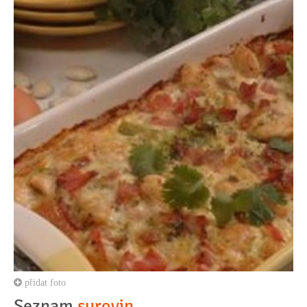
přidat foto
Seznam
surovin