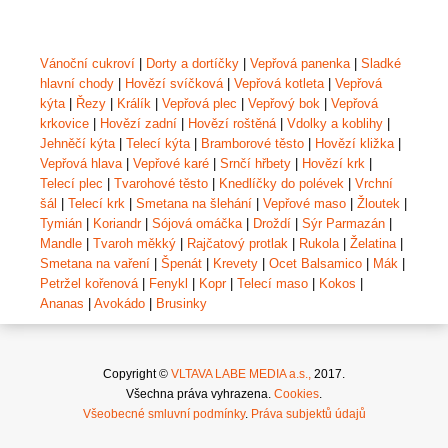
Vánoční cukroví
|
Dorty a dortíčky
|
Vepřová panenka
|
Sladké
hlavní chody
|
Hovězí svíčková
|
Vepřová kotleta
|
Vepřová
kýta
|
Řezy
|
Králík
|
Vepřová plec
|
Vepřový bok
|
Vepřová
krkovice
|
Hovězí zadní
|
Hovězí roštěná
|
Vdolky a koblihy
|
Jehněčí kýta
|
Telecí kýta
|
Bramborové těsto
|
Hovězí kližka
|
Vepřová hlava
|
Vepřové karé
|
Srnčí hřbety
|
Hovězí krk
|
Telecí plec
|
Tvarohové těsto
|
Knedlíčky do polévek
|
Vrchní
šál
|
Telecí krk
|
Smetana na šlehání
|
Vepřové maso
|
Žloutek
|
Tymián
|
Koriandr
|
Sójová omáčka
|
Droždí
|
Sýr Parmazán
|
Mandle
|
Tvaroh měkký
|
Rajčatový protlak
|
Rukola
|
Želatina
|
Smetana na vaření
|
Špenát
|
Krevety
|
Ocet Balsamico
|
Mák
|
Petržel kořenová
|
Fenykl
|
Kopr
|
Telecí maso
|
Kokos
|
Ananas
|
Avokádo
|
Brusinky
Copyright ©
VLTAVA LABE MEDIA a.s.,
2017.
Všechna práva vyhrazena.
Cookies
.
Všeobecné smluvní podmínky
.
Práva subjektů údajů