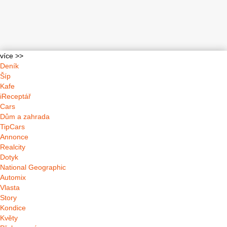
více >>
Deník
Šíp
Kafe
iReceptář
Cars
Dům a zahrada
TipCars
Annonce
Realcity
Dotyk
National Geographic
Automix
Vlasta
Story
Kondice
Květy