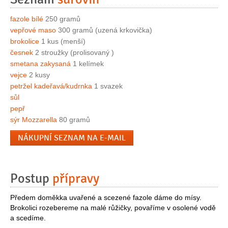
fazole bílé
250 gramů
vepřové maso
300 gramů (uzená krkovička)
brokolice
1 kus (menší)
česnek
2 stroužky (prolisovaný )
smetana zakysaná
1 kelímek
vejce
2 kusy
petržel kadeřavá/kudrnka
1 svazek
sůl
pepř
sýr Mozzarella
80 gramů
NÁKUPNÍ SEZNAM NA E-MAIL
Postup
přípravy
Předem doměkka uvařené a scezené fazole dáme do mísy.
Brokolici rozebereme na malé růžičky, povaříme v osolené vodě
a scedíme.