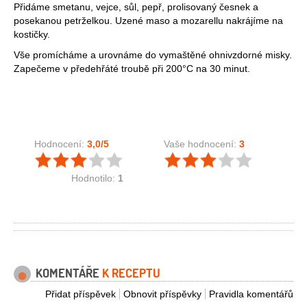
Přidáme smetanu, vejce, sůl, pepř, prolisovaný česnek a
posekanou petrželkou. Uzené maso a mozarellu nakrájíme na
kostičky.
Vše promícháme a urovnáme do vymaštěné ohnivzdorné misky.
Zapečeme v předehřáté troubě při 200°C na 30 minut.
Hodnocení:
3,0
/5
Vaše hodnocení:
3
Hodnotilo:
1
KOMENTÁŘE
K RECEPTU
Přidat příspěvek
Obnovit příspěvky
Pravidla komentářů