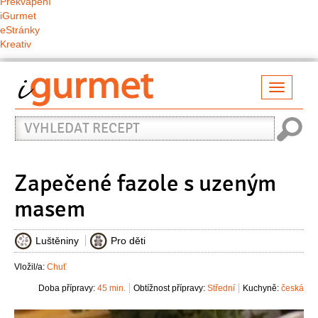
Překvapení
iGurmet
eStránky
Kreativ
Přepno
naviga
Vyhledat
recept
Zapečené fazole s uzeným
masem
Luštěniny
Pro děti
Vložil/a:
Chuť
Doba přípravy:
45 min.
Obtížnost přípravy:
Střední
Kuchyně:
česká