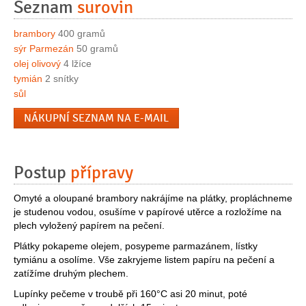
Seznam
surovin
brambory
400 gramů
sýr Parmezán
50 gramů
olej olivový
4 lžíce
tymián
2 snítky
sůl
NÁKUPNÍ SEZNAM NA E-MAIL
Postup
přípravy
Omyté a oloupané brambory nakrájíme na plátky, propláchneme
je studenou vodou, osušíme v papírové utěrce a rozložíme na
plech vyložený papírem na pečení.
Plátky pokapeme olejem, posypeme parmazánem, lístky
tymiánu a osolíme. Vše zakryjeme listem papíru na pečení a
zatížíme druhým plechem.
Lupínky pečeme v troubě při 160°C asi 20 minut, poté