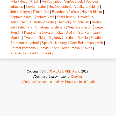
kýta
|
Řezy
|
Králík
|
Vepřová plec
|
Vepřový bok
|
Vepřová
krkovice
|
Hovězí zadní
|
Hovězí roštěná
|
Vdolky a koblihy
|
Jehněčí kýta
|
Telecí kýta
|
Bramborové těsto
|
Hovězí kližka
|
Vepřová hlava
|
Vepřové karé
|
Srnčí hřbety
|
Hovězí krk
|
Telecí plec
|
Tvarohové těsto
|
Knedlíčky do polévek
|
Vrchní
šál
|
Telecí krk
|
Smetana na šlehání
|
Vepřové maso
|
Žloutek
|
Tymián
|
Koriandr
|
Sójová omáčka
|
Droždí
|
Sýr Parmazán
|
Mandle
|
Tvaroh měkký
|
Rajčatový protlak
|
Rukola
|
Želatina
|
Smetana na vaření
|
Špenát
|
Krevety
|
Ocet Balsamico
|
Mák
|
Petržel kořenová
|
Fenykl
|
Kopr
|
Telecí maso
|
Kokos
|
Ananas
|
Avokádo
|
Brusinky
Copyright ©
VLTAVA LABE MEDIA a.s.,
2017.
Všechna práva vyhrazena.
Cookies
.
Všeobecné smluvní podmínky
.
Práva subjektů údajů