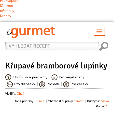
Překvapení
iGurmet
eStránky
Kreativ
Přepno
naviga
Vyhledat
recept
Křupavé bramborové lupínky
Chuťovky a předkrmy
Pro vegetariány
Pro diabetiky
Pro děti
Pro celiaky
Vložil/a:
Chuť
Doba přípravy:
50 min.
Obtížnost přípravy:
Střední
Kuchyně:
česká
Porce:
4