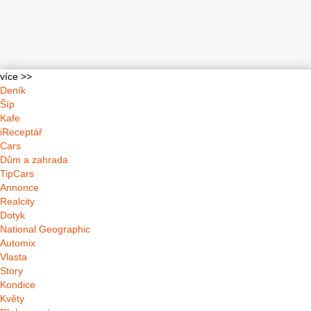
více >>
Deník
Šíp
Kafe
iReceptář
Cars
Dům a zahrada
TipCars
Annonce
Realcity
Dotyk
National Geographic
Automix
Vlasta
Story
Kondice
Květy