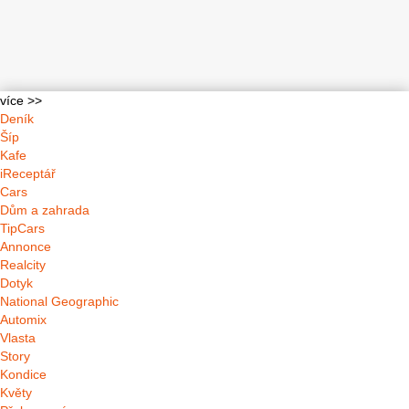
více >>
Deník
Šíp
Kafe
iReceptář
Cars
Dům a zahrada
TipCars
Annonce
Realcity
Dotyk
National Geographic
Automix
Vlasta
Story
Kondice
Květy