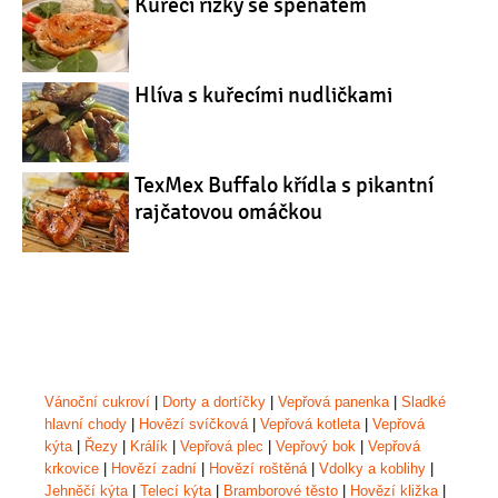
Kuřecí řízky se špenátem
Hlíva s kuřecími nudličkami
TexMex Buffalo křídla s pikantní
rajčatovou omáčkou
Vánoční cukroví
|
Dorty a dortíčky
|
Vepřová panenka
|
Sladké
hlavní chody
|
Hovězí svíčková
|
Vepřová kotleta
|
Vepřová
kýta
|
Řezy
|
Králík
|
Vepřová plec
|
Vepřový bok
|
Vepřová
krkovice
|
Hovězí zadní
|
Hovězí roštěná
|
Vdolky a koblihy
|
Jehněčí kýta
|
Telecí kýta
|
Bramborové těsto
|
Hovězí kližka
|