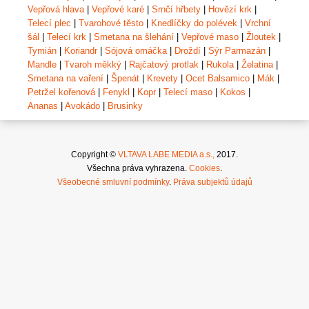
Vepřová hlava
|
Vepřové karé
|
Srnčí hřbety
|
Hovězí krk
|
Telecí plec
|
Tvarohové těsto
|
Knedlíčky do polévek
|
Vrchní
šál
|
Telecí krk
|
Smetana na šlehání
|
Vepřové maso
|
Žloutek
|
Tymián
|
Koriandr
|
Sójová omáčka
|
Droždí
|
Sýr Parmazán
|
Mandle
|
Tvaroh měkký
|
Rajčatový protlak
|
Rukola
|
Želatina
|
Smetana na vaření
|
Špenát
|
Krevety
|
Ocet Balsamico
|
Mák
|
Petržel kořenová
|
Fenykl
|
Kopr
|
Telecí maso
|
Kokos
|
Ananas
|
Avokádo
|
Brusinky
Copyright ©
VLTAVA LABE MEDIA a.s.,
2017.
Všechna práva vyhrazena.
Cookies
.
Všeobecné smluvní podmínky
.
Práva subjektů údajů