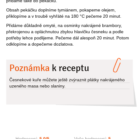
přidáme také do pekáčku.
Obsah pekáčku doplníme tymiánem, pokapeme olejem,
přiklopíme a v troubě vyhřáté na 180 °C pečeme 20 minut.
Přidáme důkladně omyté, na osminky nakrájené brambory,
překrojenou a opláchnutou zbylou hlavičku česneku a podle
potřeby lehce podlijeme. Pečeme dál alespoň 20 minut. Potom
odklopíme a dopečeme dozlatova.
Poznámka
k receptu
Česnekové kuře můžete ještě zvýraznit plátky nakrájeného
uzeného masa nebo slaniny.
Hodnocení:
5,0
/5
Vaše hodnocení:
5