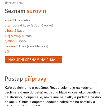
přidat foto
Seznam
surovin
kuře
1 kus (celé)
brambory
4 kusy (středně velké)
cibule
2 kusy
olej olivový
4 lžíce
tymián
2 lístky
česnek
2 kusy (celé hlavičky)
sůl
NÁKUPNÍ SEZNAM NA E-MAIL
Postup
přípravy
Kuře opláchneme a osušíme. Rozporcujeme je na kousky,
osolíme a dáme do pekáčku. Jednu hlavičku česneku rozdělíme
na stroužky, oloupeme je, nakrájíme na plátky a přidáme na dno
pekáčku. Cibule oloupeme, podélně nakrájíme na osminky a