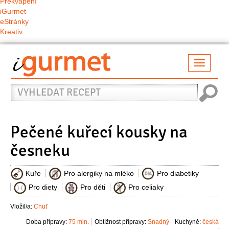
Překvapení
iGurmet
eStránky
Kreativ
Přepno
naviga
Vyhledat
recept
Pečené kuřecí kousky na
česneku
Kuře
Pro alergiky na mléko
Pro diabetiky
Pro diety
Pro děti
Pro celiaky
Vložil/a:
Chuť
Doba přípravy:
75 min.
Obtížnost přípravy:
Snadný
Kuchyně:
česká