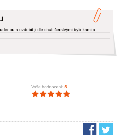
u
enou a ozdobit ji dle chuti čerstvými bylinkami a
Vaše hodnocení:
5