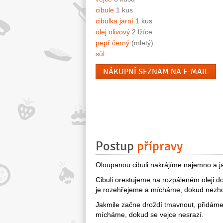
cibule
1 kus
cibulka jarní
1 kus
olej olivový
2 lžíce
pepř černý
(mletý)
sůl
NÁKUPNÍ SEZNAM NA E-MAIL
Postup
přípravy
Oloupanou cibuli nakrájíme najemno a ja
Cibuli orestujeme na rozpáleném oleji do
je rozehřejeme a mícháme, dokud nezh
Jakmile začne droždí tmavnout, přidáme 
mícháme, dokud se vejce nesrazí.