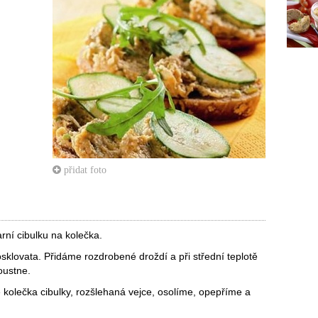
přidat foto
rní cibulku na kolečka.
sklovata. Přidáme rozdrobené droždí a při střední teplotě
oustne.
kolečka cibulky, rozšlehaná vejce, osolíme, opepříme a