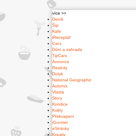
více >>
Deník
Šíp
Kafe
iReceptář
Cars
Dům a zahrada
TipCars
Annonce
Realcity
Dotyk
National Geographic
Automix
Vlasta
Story
Kondice
Květy
Překvapení
iGurmet
eStránky
Kreativ