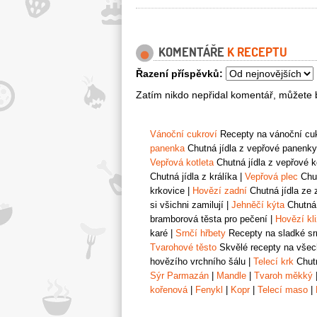
KOMENTÁŘE
K RECEPTU
Řazení příspěvků:
Zatím nikdo nepřidal komentář, můžete b
Vánoční cukroví
Recepty na vánoční cukr
panenka
Chutná jídla z vepřové panenky
Vepřová kotleta
Chutná jídla z vepřové k
Chutná jídla z králíka
|
Vepřová plec
Chut
krkovice
|
Hovězí zadní
Chutná jídla ze 
si všichni zamilují
|
Jehněčí kýta
Chutná 
bramborová těsta pro pečení
|
Hovězí kl
karé
|
Srnčí hřbety
Recepty na sladké srn
Tvarohové těsto
Skvělé recepty na všech
hovězího vrchního šálu
|
Telecí krk
Chutn
Sýr Parmazán
|
Mandle
|
Tvaroh měkký
kořenová
|
Fenykl
|
Kopr
|
Telecí maso
|