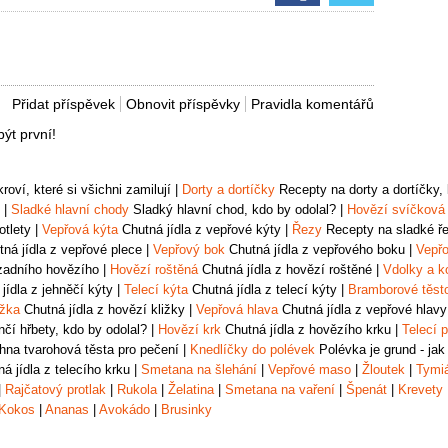
Přidat příspěvek
Obnovit příspěvky
Pravidla komentářů
ýt první!
oví, které si všichni zamilují
|
Dorty a dortíčky
Recepty na dorty a dortíčky, k
|
Sladké hlavní chody
Sladký hlavní chod, kdo by odolal?
|
Hovězí svíčková
otlety
|
Vepřová kýta
Chutná jídla z vepřové kýty
|
Řezy
Recepty na sladké řez
ná jídla z vepřové plece
|
Vepřový bok
Chutná jídla z vepřového boku
|
Vepřo
zadního hovězího
|
Hovězí roštěná
Chutná jídla z hovězí roštěné
|
Vdolky a k
jídla z jehněčí kýty
|
Telecí kýta
Chutná jídla z telecí kýty
|
Bramborové těst
ižka
Chutná jídla z hovězí kližky
|
Vepřová hlava
Chutná jídla z vepřové hlavy
čí hřbety, kdo by odolal?
|
Hovězí krk
Chutná jídla z hovězího krku
|
Telecí p
na tvarohová těsta pro pečení
|
Knedlíčky do polévek
Polévka je grund - jak
á jídla z telecího krku
|
Smetana na šlehání
|
Vepřové maso
|
Žloutek
|
Tymi
|
Rajčatový protlak
|
Rukola
|
Želatina
|
Smetana na vaření
|
Špenát
|
Krevety
Kokos
|
Ananas
|
Avokádo
|
Brusinky