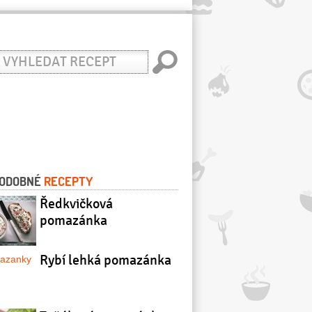
yhledat
ecept
ODOBNÉ
RECEPTY
Ředkvičková
pomazánka
Rybí lehká pomazánka