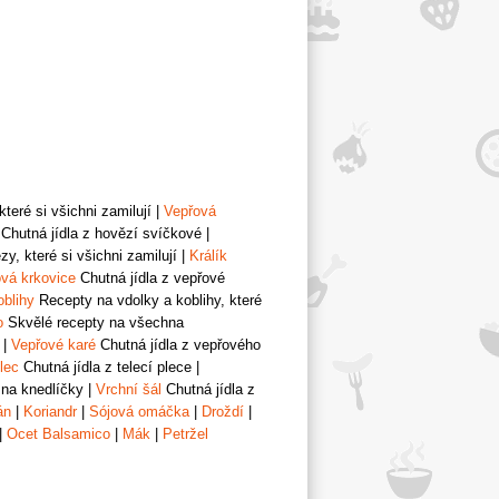
teré si všichni zamilují
|
Vepřová
Chutná jídla z hovězí svíčkové
|
y, které si všichni zamilují
|
Králík
vá krkovice
Chutná jídla z vepřové
oblihy
Recepty na vdolky a koblihy, které
o
Skvělé recepty na všechna
|
Vepřové karé
Chutná jídla z vepřového
lec
Chutná jídla z telecí plece
|
 na knedlíčky
|
Vrchní šál
Chutná jídla z
án
|
Koriandr
|
Sójová omáčka
|
Droždí
|
|
Ocet Balsamico
|
Mák
|
Petržel