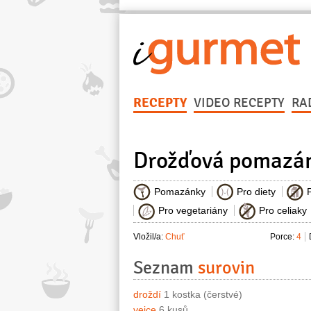
RECEPTY
VIDEO RECEPTY
RA
Drožďová pomazá
Pomazánky
Pro diety
Pro vegetariány
Pro celiaky
Vložil/a:
Chuť
Porce:
4
Seznam
surovin
droždí
1 kostka (čerstvé)
vejce
6 kusů