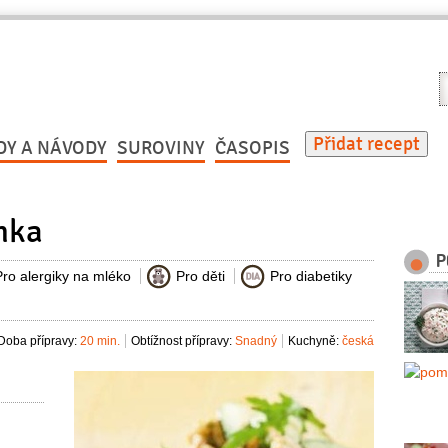
V
r
Přidat recept
DY A NÁVODY
SUROVINY
ČASOPIS
nka
P
Pro alergiky na mléko
Pro děti
Pro diabetiky
Doba přípravy:
20 min.
Obtížnost přípravy:
Snadný
Kuchyně:
česká