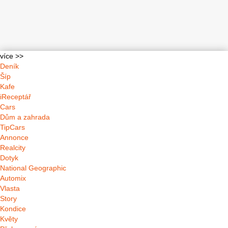
více >>
Deník
Šíp
Kafe
iReceptář
Cars
Dům a zahrada
TipCars
Annonce
Realcity
Dotyk
National Geographic
Automix
Vlasta
Story
Kondice
Květy