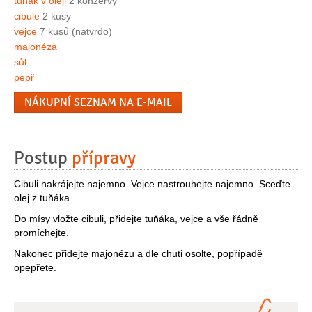
tuňák v oleji
2 konzervy
cibule
2 kusy
vejce
7 kusů (natvrdo)
majonéza
sůl
pepř
NÁKUPNÍ SEZNAM NA E-MAIL
Postup
přípravy
Cibuli nakrájejte najemno. Vejce nastrouhejte najemno. Sceďte
olej z tuňáka.
Do mísy vložte cibuli, přidejte tuňáka, vejce a vše řádně
promíchejte.
Nakonec přidejte majonézu a dle chuti osolte, popřípadě
opepřete.