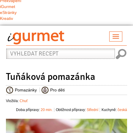
Překvapení
iGurmet
eStránky
Kreativ
Přepno
naviga
Vyhledat
recept
Tuňáková pomazánka
Pomazánky
Pro děti
Vložil/a:
Chuť
Doba přípravy:
20 min.
Obtížnost přípravy:
Střední
Kuchyně:
česká