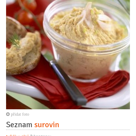
přidat foto
Seznam
surovin