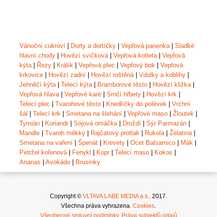
Vánoční cukroví
|
Dorty a dortíčky
|
Vepřová panenka
|
Sladké
hlavní chody
|
Hovězí svíčková
|
Vepřová kotleta
|
Vepřová
kýta
|
Řezy
|
Králík
|
Vepřová plec
|
Vepřový bok
|
Vepřová
krkovice
|
Hovězí zadní
|
Hovězí roštěná
|
Vdolky a koblihy
|
Jehněčí kýta
|
Telecí kýta
|
Bramborové těsto
|
Hovězí kližka
|
Vepřová hlava
|
Vepřové karé
|
Srnčí hřbety
|
Hovězí krk
|
Telecí plec
|
Tvarohové těsto
|
Knedlíčky do polévek
|
Vrchní
šál
|
Telecí krk
|
Smetana na šlehání
|
Vepřové maso
|
Žloutek
|
Tymián
|
Koriandr
|
Sójová omáčka
|
Droždí
|
Sýr Parmazán
|
Mandle
|
Tvaroh měkký
|
Rajčatový protlak
|
Rukola
|
Želatina
|
Smetana na vaření
|
Špenát
|
Krevety
|
Ocet Balsamico
|
Mák
|
Petržel kořenová
|
Fenykl
|
Kopr
|
Telecí maso
|
Kokos
|
Ananas
|
Avokádo
|
Brusinky
Copyright ©
VLTAVA LABE MEDIA a.s.,
2017.
Všechna práva vyhrazena.
Cookies
.
Všeobecné smluvní podmínky
.
Práva subjektů údajů