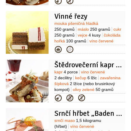
Kategorie
2 lžíce
rajčatový protlak
1 lžíce
olej
1/2
decilitru
Vinné řezy
Suroviny
mouka pšeničná hladká
250 gramů
máslo
250 gramů
cukr
250 gramů
vejce
4 kusy
čokoláda
hořká
100 gramů
víno červené
1,25 decilitru
skořice
1 lžička
Kategorie
(mletá)
hřebíček
1/2
lžičky
(drcený)
tuk
(na vymazání pekáčku)
Štědrovečerní kapr na víně
Na náplň:
máslo
70 gramů
(měkké)
víno červené
0,7 decilitru
Suroviny
kapr
4 porce
víno červené
Na polevu:
cukr moučkový
2 decilitry
kečup
6 lžic
zavařenina
200 gramů
víno červené
šípková
2 lžíce
(nebo brusinkový
1/2
decilitru
kompot)
olivy zelené
50 gramů
(nejlépe řecké)
česnek
4 stroužky
Kategorie
Srnčí hřbet „Baden – Baden“
Suroviny
srnčí maso
1,5 kilogramu
(hřbet)
víno červené