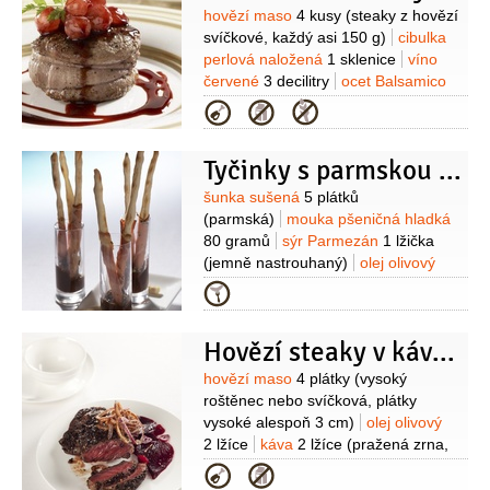
(sušené)
vývar
2,5 decilitru
víno
Suroviny
hovězí maso
4 kusy
(steaky z hovězí
červené
2 decilitry
cibule
1 kus
med
svíčkové, každý asi 150 g)
cibulka
2 lžíce
olej
2 lžíce
perník
1 lžíce
perlová naložená
1 sklenice
víno
(strouhaný)
sůl
červené
3 decilitry
ocet Balsamico
1 decilitr
zavařenina rybízová
Kategorie
3 lžíce
cukr
2 lžíce
pepř
(mletý)
sůl
olej
(na opečení)
Na
Tyčinky s parmskou šunkou
marinádu:
olej
4 lžíce
česnek
1 stroužek
pepř
(čerstvě mletý)
sůl
Suroviny
šunka sušená
5 plátků
(parmská)
mouka pšeničná hladká
80 gramů
sýr Parmezán
1 lžička
(jemně nastrouhaný)
olej olivový
1 lžička
kypřící prášek do pečiva
Kategorie
1/3
lžičky
sůl
1 špetka
mouka
pšeničná hladká
(na vál)
Na omáčku:
Hovězí steaky v kávovopepřové krustě
čokoláda hořká
60 gramů
čokoláda
mléčná
20 gramů
víno červené
Suroviny
hovězí maso
4 plátky
(vysoký
0,8 decilitru
ocet Balsamico
roštěnec nebo svíčková, plátky
1 lžíce
med
1 lžička
vysoké alespoň 3 cm)
olej olivový
2 lžíce
káva
2 lžíce
(pražená zrna,
nahrubo drcená)
pepř
2 lžíce
Kategorie
(nahrubo drcený)
sůl
Na zeleninu: