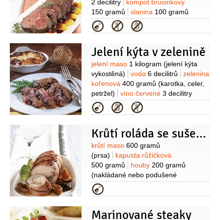
2 decilitry
kompot brusinkový
150 gramů
slanina
100 gramů
(plátky)
ananas
4 plátky
broskve
Kategorie
2 kusy
(nebo hrušky,
rozpůlené)
jalovec
(několik
Jelení kýta v zelenině
kuliček)
pepř
(mletý)
sůl
Suroviny
jelení maso
1 kilogram
(jelení kýta
vykostěná)
voda
6 decilitrů
zelenina
kořenová
400 gramů
(karotka, celer,
petržel)
víno červené
3 decilitry
(suché)
ocet
2 decilitry
(8%)
cibule
Kategorie
2 kusy
slanina anglická
80 gramů
máslo
40 gramů
olej
Krůtí roláda se sušeným ovocem
3 lžíce
Suroviny
krůtí maso
600 gramů
(prsa)
kapusta růžičková
500 gramů
houby
200 gramů
(nakládané nebo podušené
čerstvé)
moravské uzené
Kategorie
10 plátků
máslo
30 gramů
sůl
olej
(na opečení)
Na omáčku:
švestky
Marinované steaky
sušené
100 gramů
fíky
6 kusů