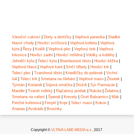
Vánoční cukroví
|
Dorty a dortíčky
|
Vepřová panenka
|
Sladké
hlavní chody
|
Hovězí svíčková
|
Vepřová kotleta
|
Vepřová
kýta
|
Řezy
|
Králík
|
Vepřová plec
|
Vepřový bok
|
Vepřová
krkovice
|
Hovězí zadní
|
Hovězí roštěná
|
Vdolky a koblihy
|
Jehněčí kýta
|
Telecí kýta
|
Bramborové těsto
|
Hovězí kližka
|
Vepřová hlava
|
Vepřové karé
|
Srnčí hřbety
|
Hovězí krk
|
Telecí plec
|
Tvarohové těsto
|
Knedlíčky do polévek
|
Vrchní
šál
|
Telecí krk
|
Smetana na šlehání
|
Vepřové maso
|
Žloutek
|
Tymián
|
Koriandr
|
Sójová omáčka
|
Droždí
|
Sýr Parmazán
|
Mandle
|
Tvaroh měkký
|
Rajčatový protlak
|
Rukola
|
Želatina
|
Smetana na vaření
|
Špenát
|
Krevety
|
Ocet Balsamico
|
Mák
|
Petržel kořenová
|
Fenykl
|
Kopr
|
Telecí maso
|
Kokos
|
Ananas
|
Avokádo
|
Brusinky
Copyright ©
VLTAVA LABE MEDIA a.s.,
2017.