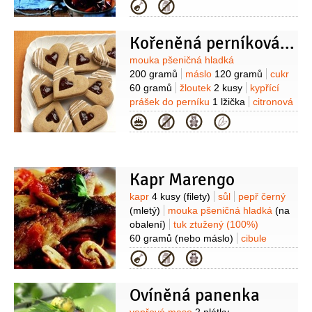
(omáčka)
hořčice
80 gramů
olej
Kategorie
0,8 decilitru
whisky
1/2
decilitru
pepř černý
(mletý)
sůl
Kořeněná perníková srdíčka
Na omáčku:
žampiony
300 gramů
(malé)
cibule šalotka
10 kusů
víno
Suroviny
mouka pšeničná hladká
červené
3 decilitry
vývar
200 gramů
máslo
120 gramů
cukr
2 decilitry
rajčatový protlak
60 gramů
žloutek
2 kusy
kypřící
2 lžíce
sůl
olej
prášek do perníku
1 lžička
citronová
kůra
1/2
lžičky
(strouhaná)
pepř bílý
Kategorie
1 špetka
(mletý)
zázvor
1 špetka
(mletý)
skořice
1 špetka
(mletá)
Na
náplň:
švestková povidla
100 gramů
(nebo marmeláda (nejlépe
Kapr Marengo
domácí))
víno červené
Suroviny
kapr
4 kusy
(filety)
sůl
pepř černý
1 decilitr
med
1 lžíce
(mletý)
mouka pšeničná hladká
(na
obalení)
tuk ztužený (100%)
60 gramů
(nebo máslo)
cibule
1 kus
žampiony
100 gramů
Kategorie
(čerstvé)
víno červené
2 decilitry
(může být sladší)
rajčata
300 gramů
Ovíněná panenka