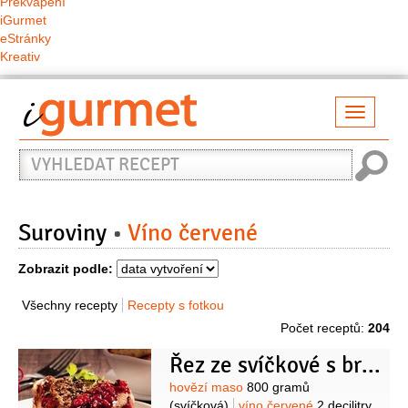
Překvapení
iGurmet
eStránky
Kreativ
Přepno
naviga
Vyhledat
recept
Suroviny
Víno červené
Zobrazit podle:
Všechny recepty
Recepty s fotkou
Počet receptů:
204
Řez ze svíčkové s brusinkami
Suroviny
hovězí maso
800 gramů
(svíčková)
víno červené
2 decilitry