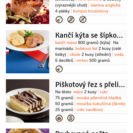
(výraznější chuti)
slanina anglická
4 plátky
kompot brusinkový
4 lžičky
pepř černý
2 lžičky
Kategorie
(drcený)
koriandr
1 lžička
(drcený)
med
1 lžička
tabasko
Kančí kýta se šípkovou omáčkou
3 kapky
(na omáčku)
olej olivový
2 lžíce
Suroviny
kančí maso
800 gramů
(kýta)
Na
marinádu:
bobkový list
2 kusy
(celé
lístky)
cibule
2 kusy
(střední)
voda
6 decilitrů
mrkev
500 gramů
(nahrubo nastrouhaná)
celer
Kategorie
500 gramů
(nahrubo
nastrouhaná)
petržel kořenová
Piškotový řez s přelivem ze sušených švestek
500 gramů
(nahrubo
nastrouhaná)
ocet
2 lžíce
pepř
Suroviny
Na těsto:
vejce
2 kusy
cukr
černý
4 kuličky
(celý)
nové koření
75 gramů
mouka pšeničná hladká
4 kuličky
(celé)
Na omáčku:
celer
50 gramů
moučka kukuřičná (škrob)
200 gramů
petržel kořenová
25 gramů
cukr vanilkový
150 gramů
cibule
1 kus
(na
1/2
balíčku
voda
2 lžíce
sůl
Na
Kategorie
osmahnutí)
mrkev
přeliv:
víno červené
100 gramů
smetana
2,5 decilitru
2 decilitry
švestková povidla
(33%)
víno červené
2 decilitry
vývar