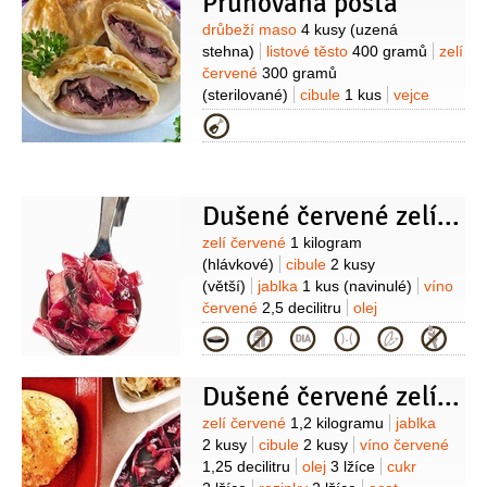
Pruhovaná pošta
50 gramů
cukr
1 lžíce
rum hnědý -
masový
2 decilitry
máslo
tuzemský
1 lžíce
(40%)
med
Suroviny
drůbeží maso
4 kusy
(uzená
80 gramů
slanina
60 gramů
1 lžička
hřebíček
3 kusy
stehna)
listové těsto
400 gramů
zelí
(celý)
skořice
1 kus
(celá - cca 8
červené
300 gramů
cm)
citronová kůra
1 lžička
Na
(sterilované)
cibule
1 kus
vejce
omáčku:
mléko
4 decilitry
pudinkový
1 kus
víno červené
3 lžíce
olej
Kategorie
prášek vanilkový
1/2
balíčku
žloutek
slunečnicový
2 lžíce
strouhanka
1 kus
cukr
3 lžíce
sůl
2 lžíce
pivo světlé
1 lžíce
(10°)
Dušené červené zelí s brusinkami
Suroviny
zelí červené
1 kilogram
(hlávkové)
cibule
2 kusy
(větší)
jablka
1 kus
(navinulé)
víno
červené
2,5 decilitru
olej
1 lžíce
kompot brusinkový
Kategorie
2 lžíce
ocet jablečný
2 lžíce
cukr
(dle chuti)
pepř černý
(mletý)
Dušené červené zelí s jablky
Suroviny
zelí červené
1,2 kilogramu
jablka
2 kusy
cibule
2 kusy
víno červené
1,25 decilitru
olej
3 lžíce
cukr