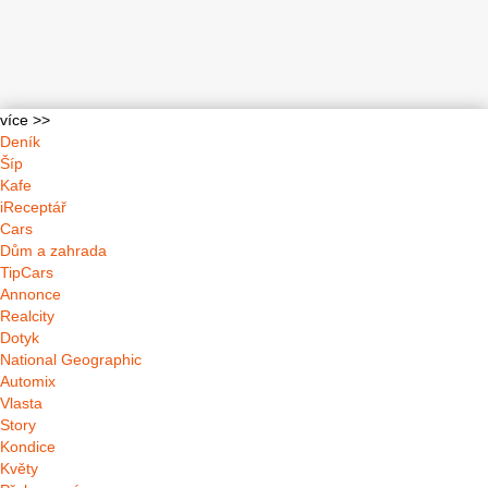
více >>
Deník
Šíp
Kafe
iReceptář
Cars
Dům a zahrada
TipCars
Annonce
Realcity
Dotyk
National Geographic
Automix
Vlasta
Story
Kondice
Květy