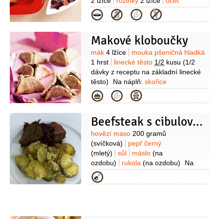
2 lžíce
rozinky
2 lžíce
ocet
1 lžíce
zavařenina rybízová
1 lžíce
Kategorie
Makové kloboučky
Suroviny
mák
4 lžíce
mouka pšeničná hladká
1 hrst
linecké těsto
1/2
kusu
(1/2
dávky z receptu na základní linecké
těsto)
Na náplň:
skořice
1 špetka
cukr
2 lžíce
rum
1 lžíce
Kategorie
(40%)
pomerančová kůra
1 špetka
víno červené
Beefsteak s cibulovou marmeládou + VIDEO
1/2
hrnku
švestky sušené
10 kusů
povidla
2 lžíce
Suroviny
hovězí maso
200 gramů
(svíčková)
pepř černý
(mletý)
sůl
máslo
(na
ozdobu)
rukola
(na ozdobu)
Na
marmeládu:
cibule červená
Kategorie
2 kusy
ocet vinný
2 lžíce
víno
červené
2 decilitry
cukr
máslo
Na
přílohu:
brambory
(vařené ve
slupce)
smetana na