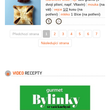
Suroviny
celku)
slanina anglická
100 gramů
dvojí plísní, např. Vltavín)
mouka
(na
(jemné plátky)
víno červené
vál)
vejce
1/2
kusu
(na
1/2
decilitru
žloutek
potření)
mléko
1 lžíce
(na potření)
2 kusy
sůl
koření
1 lžička
(např.
Na cibulovou marmeládu:
cibule
Kategorie
černý pepř, nové koření, tymián,
červená
300 gramů
(oloupaná)
víno
hřebíček, zázvor, bobkový list)
červené
2 decilitry
cukr
Předchozí strana
1
50 gramů
2
3
med
4
2 lžíce
5
pepř
6
1 lžička
7
(čerstvě drcený)
Následující strana
VIDEO
RECEPTY