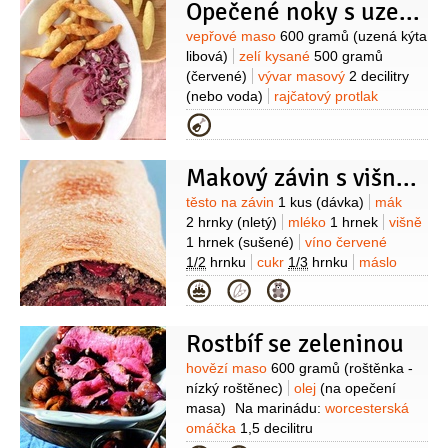
šlehání
petrželka velkolistá
sýr
Opečené noky s uzenou kýtou a červeným zelím
Parmezán
česnek
Suroviny
vepřové maso
600 gramů
(uzená kýta
libová)
zelí kysané
500 gramů
(červené)
vývar masový
2 decilitry
(nebo voda)
rajčatový protlak
3 lžíce
víno červené
2 lžíce
cibule
Kategorie
1 kus
pepř černý
1 lžíce
(celý,
orientační množství)
sádlo
Makový závin s višněmi I
1 lžíce
voda
1 decilitr
(orientační
množství)
Na těsto:
brambory
Suroviny
těsto na závin
1 kus
(dávka)
mák
400 gramů
(moučné, uvařené ve
2 hrnky
(nletý)
mléko
1 hrnek
višně
slupce)
mouka pšeničná hrubá
1 hrnek
(sušené)
víno červené
150 gramů
máslo
2,5 lžíce
vejce
1/2
hrnku
cukr
1/3
hrnku
máslo
1 kus
muškátový oříšek
1 špetka
0,2 kostky
mouka pšeničná hrubá
Kategorie
(mletý)
sůl
5 lžic
likér višňový
0,4 decilitru
Rostbíf se zeleninou
Suroviny
hovězí maso
600 gramů
(roštěnka -
nízký roštěnec)
olej
(na opečení
masa)
Na marinádu:
worcesterská
omáčka
1,5 decilitru