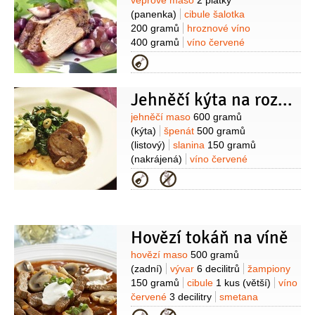
Suroviny
vepřové maso
2 plátky
(panenka)
cibule šalotka
200 gramů
hroznové víno
400 gramů
víno červené
250 mililitrů
máslo
30 gramů
med
Kategorie
4 lžíce
cukr
1 lžíce
šťáva citronová
1 lžíce
moučka bramborová (škrob)
Jehněčí kýta na rozmarýnu se špenátem
1 lžička
Suroviny
jehněčí maso
600 gramů
(kýta)
špenát
500 gramů
(listový)
slanina
150 gramů
(nakrájená)
víno červené
2 decilitry
cibule
1 kus
Kategorie
(větší)
česnek
5 stroužků
jalovec
5 kuliček
rozmarýn
pepř
(mletý)
Na
šťouchané brambory:
brambory
500 gramů
(oloupané, uvařené
Hovězí tokáň na víně
doměkka)
máslo
50 gramů
pórek
Suroviny
hovězí maso
500 gramů
1/2
kusu
smetana
1/2
decilitru
pepř
(zadní)
vývar
6 decilitrů
žampiony
(mletý)
sůl
150 gramů
cibule
1 kus
(větší)
víno
červené
3 decilitry
smetana
zakysaná
1,2 decilitru
máslo