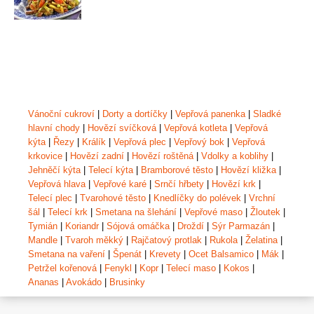
Vánoční cukroví
|
Dorty a dortíčky
|
Vepřová panenka
|
Sladké
hlavní chody
|
Hovězí svíčková
|
Vepřová kotleta
|
Vepřová
kýta
|
Řezy
|
Králík
|
Vepřová plec
|
Vepřový bok
|
Vepřová
krkovice
|
Hovězí zadní
|
Hovězí roštěná
|
Vdolky a koblihy
|
Jehněčí kýta
|
Telecí kýta
|
Bramborové těsto
|
Hovězí kližka
|
Vepřová hlava
|
Vepřové karé
|
Srnčí hřbety
|
Hovězí krk
|
Telecí plec
|
Tvarohové těsto
|
Knedlíčky do polévek
|
Vrchní
šál
|
Telecí krk
|
Smetana na šlehání
|
Vepřové maso
|
Žloutek
|
Tymián
|
Koriandr
|
Sójová omáčka
|
Droždí
|
Sýr Parmazán
|
Mandle
|
Tvaroh měkký
|
Rajčatový protlak
|
Rukola
|
Želatina
|
Smetana na vaření
|
Špenát
|
Krevety
|
Ocet Balsamico
|
Mák
|
Petržel kořenová
|
Fenykl
|
Kopr
|
Telecí maso
|
Kokos
|
Ananas
|
Avokádo
|
Brusinky