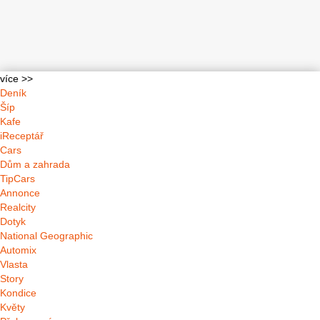
více >>
Deník
Šíp
Kafe
iReceptář
Cars
Dům a zahrada
TipCars
Annonce
Realcity
Dotyk
National Geographic
Automix
Vlasta
Story
Kondice
Květy