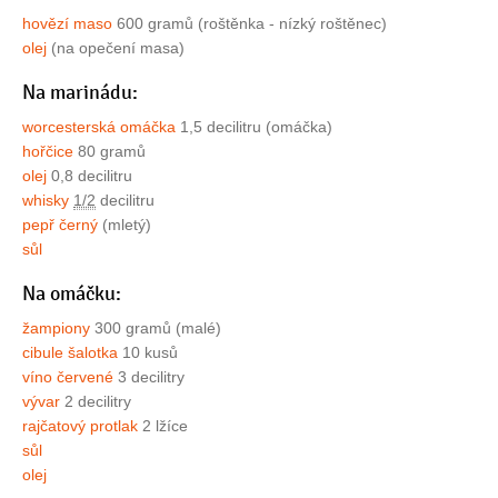
hovězí maso
600 gramů (roštěnka - nízký roštěnec)
olej
(na opečení masa)
Na marinádu:
worcesterská omáčka
1,5 decilitru (omáčka)
hořčice
80 gramů
olej
0,8 decilitru
whisky
1/2
decilitru
pepř černý
(mletý)
sůl
Na omáčku:
žampiony
300 gramů (malé)
cibule šalotka
10 kusů
víno červené
3 decilitry
vývar
2 decilitry
rajčatový protlak
2 lžíce
sůl
olej