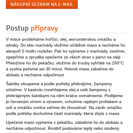
NÁKUPNÍ SEZNAM NA E-MAIL
Postup
přípravy
V misce prošleháme hořčici, olej, worcesterskou omáčku a
whisky. Do této marinády vložíme očištěné maso a necháme ho
alespoň 5 hodin rozležet. Pak ho vyjmeme z marinády, osolíme,
opepříme a zprudka opečeme ze všech stran v pánvi na oleji.
Přeložíme ho do pekáčku, vložíme do trouby vyhřáté na 150°C
a zvolna pečeme asi 30 minut. Hotové maso zabalíme do
alobalu a necháme odpočinout.
Šalotky oloupeme a podle potřeby překrájíme, žampiony
očistíme. V kastrolu rozehřejeme olej a celé žampiony s
překrájenými šalotkami na něm krátce osmahneme. Podlijeme
je červeným vínem a vývarem, ochutíme rajským protlakem a
solí a omáčku zvolna vaříme do zhoustnutí. Na závěr omáčku
podle potřeby dochutíme částí marinády, která zbyla z masa.
Upečené maso vyjmeme z pekáčku, zabalíme ho do alobalu a
necháme odpočinout. Rostbíf podáváme teplý nebo studený,