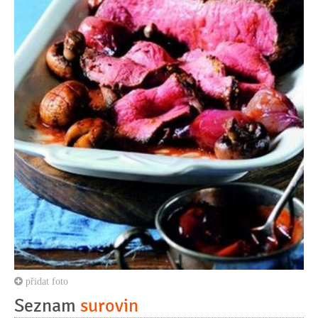
přidat foto
Seznam
surovin