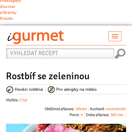
Překvapení
iGurmet
eStránky
Kreativ
Přepno
naviga
Vyhledat
recept
Rostbíf se zeleninou
Hovězí roštěná
Pro alergiky na mléko
Vložil/a:
Chuť
Obtížnost přípravy:
Střední
Kuchyně:
mezinárodní
Porce:
4
Doba přípravy:
380 min.