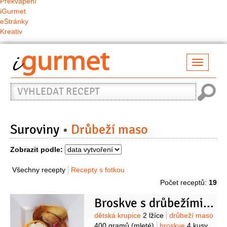
Překvapení
iGurmet
eStránky
Kreativ
Přepno
naviga
Vyhledat
recept
Suroviny
Drůbeží maso
Zobrazit podle:
Všechny recepty
Recepty s fotkou
Počet receptů:
19
Broskve s drůbežími kuličkami
Suroviny
dětská krupice
2 lžíce
drůbeží maso
400 gramů
(mleté)
broskve
4 kusy