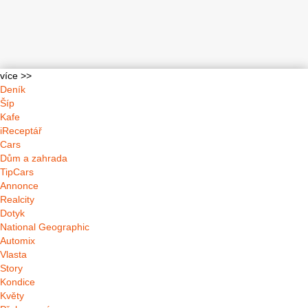
více >>
Deník
Šíp
Kafe
iReceptář
Cars
Dům a zahrada
TipCars
Annonce
Realcity
Dotyk
National Geographic
Automix
Vlasta
Story
Kondice
Květy