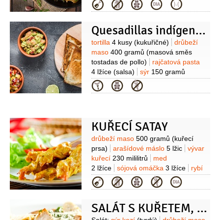
cm)
olej
4 lžíce
sójová omáčka
Kategorie
3 lžíce
Quesadillas indígenas - Kuřecí quesadilly
Suroviny
tortilla
4 kusy
(kukuřičné)
drůbeží
maso
400 gramů
(masová směs
tostadas de pollo)
rajčatová pasta
4 lžíce
(salsa)
sýr
150 gramů
(eidam)
olej
4 lžíce
Kategorie
(rostlinný)
smetana zakysaná
200 gramů
salát ledový
(k
podávání)
KUŘECÍ SATAY
Suroviny
drůbeží maso
500 gramů
(kuřecí
prsa)
arašídové máslo
5 lžic
vývar
kuřecí
230 mililitrů
med
2 lžíce
sójová omáčka
3 lžíce
rybí
omáčka
2,5 lžíce
omáčka
4 lžičky
Kategorie
(Srirarcha)
zázvor
3 lžičky
(mletý)
česnek
4 stroužky
K
SALÁT S KUŘETEM, SMAŽENÝM KOZÍM SÝREM A OSTRUŽINOVÝM DRESINKEM
podávání:
koriandr
(čerstvý)
limetka