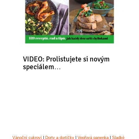
VIDEO: Prolistujete si novým
speciálem…
Vánoční cukroví
|
Dorty a dortíčky
|
Vepřová panenka
|
Sladké