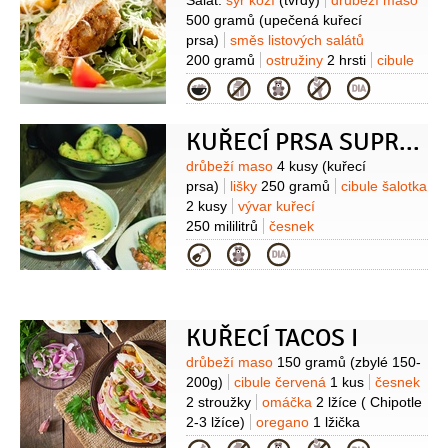
Suroviny
Salát:
sýr kozí
(tvrdý)
drůbeží maso
500 gramů
(upečená kuřecí
prsa)
směs listových salátů
200 gramů
ostružiny
2 hrsti
cibule
červená
1 kus
ořechy pekanové
Kategorie
1 hrst
vejce
1 kus
mouka pšeničná
hladká
(na obalení)
strouhanka
(na
KUŘECÍ PRSA SUPREME S LIŠKAMI
obalení)
Zálivka:
ostružiny
1 hrst
ocet Balsamico
2 lžíce
Suroviny
drůbeží maso
4 kusy
(kuřecí
(bílý)
olej olivový
4 lžíce
med
prsa)
lišky
250 gramů
cibule šalotka
2 lžíce
hořčice dijonská
2 kusy
vývar kuřecí
2 lžičky
česnek
250 mililitrů
česnek
1 stroužek
sůl
pepř
2 stroužky
smetana na šlehání
Kategorie
60 mililitrů
(60-100ml)
víno bílé
60 mililitrů
mouka pšeničná hladká
(na zaprášení)
tymián
1/2
lžičky
(sušený)
KUŘECÍ TACOS I
Suroviny
drůbeží maso
150 gramů
(zbylé 150-
200g)
cibule červená
1 kus
česnek
2 stroužky
omáčka
2 lžíce
( Chipotle
2-3 lžíce)
oregano
1 lžička
(sušené)
rajčata sterilovaná