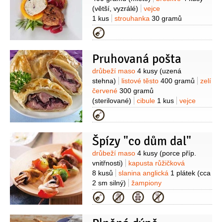
(větší, vyzrálé)
vejce
1 kus
strouhanka
30 gramů
(prosátá)
hořčice dijonská
Kategorie
2 lžičky
cibule červená
1/2
kusu
koření provensálské
Pruhovaná pošta
1 lžička
sůl
1 špetka
(podle chuti)
Suroviny
drůbeží maso
4 kusy
(uzená
stehna)
listové těsto
400 gramů
zelí
červené
300 gramů
(sterilované)
cibule
1 kus
vejce
1 kus
víno červené
3 lžíce
olej
Kategorie
slunečnicový
2 lžíce
strouhanka
2 lžíce
pivo světlé
1 lžíce
(10°)
Špízy "co dům dal"
Suroviny
drůbeží maso
4 kusy
(porce příp.
vnitřnosti)
kapusta růžičková
8 kusů
slanina anglická
1 plátek
(cca
2 sm silný)
žampiony
8 kusů
paprika
1 kus
cibule
Kategorie
1 kus
olej olivový
pepř černý
(mletý)
sůl