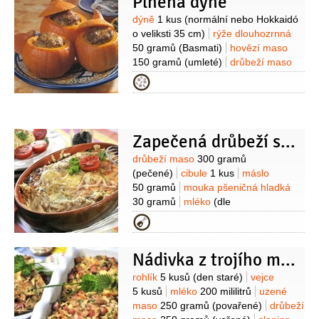
Plněná dýně
Suroviny
dýně
1 kus
(normální nebo Hokkaidó
o veliksti 35 cm)
rýže dlouhozrnná
50 gramů
(Basmati)
hovězí maso
150 gramů
(umleté)
drůbeží maso
50 gramů
(umleté)
rohlík tmavý
Kategorie
1/2
kusu
cibule
olej olivový
3 lžíce
pepř
sůl mořská
Zapečená drůbeží směs se žampiony
Suroviny
drůbeží maso
300 gramů
(pečené)
cibule
1 kus
máslo
50 gramů
mouka pšeničná hladká
30 gramů
mléko
(dle
potřeby)
žampiony
100 gramů
sýr
Kategorie
tvrdý
100 gramů
citron
1/2
kusu
(šťáva z 1/2 citronu )
veka
1 kus
Nádivka z trojího masa
(bílá)
Suroviny
rohlík
5 kusů
(den staré)
vejce
5 kusů
mléko
200 mililitrů
uzené
maso
250 gramů
(povařené)
drůbeží