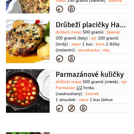
maso
250 gramů
(vařené)
slanina
50 gramů
kopřivy
2 hrsti
(mladé,
Kategorie
čerstvě natrhané)
petržel
kadeřavá/kudrnka
pažitka
Drůbeží placičky Havana
Suroviny
drůbeží maso
500 gramů
špenát
200 gramů
(listy)
sýr
100 gramů
(tvrdý)
vejce
1 kus
káva
2 lžičky
(instantní)
strouhanka
olej
olivový
sůl
koření Vegeta
Kategorie
Parmazánové kuličky
Suroviny
drůbeží maso
500 gramů
(mleté)
sýr
Parmezán
1/2
hrnku
(nastrouhaný)
česnek
1 stroužek
vejce
1 kus
(lehce
prošlehané)
sůl
pepř
Kategorie