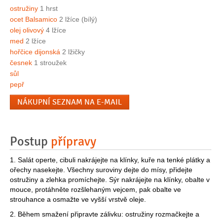
ostružiny
1 hrst
ocet Balsamico
2 lžíce (bílý)
olej olivový
4 lžíce
med
2 lžíce
hořčice dijonská
2 lžičky
česnek
1 stroužek
sůl
pepř
NÁKUPNÍ SEZNAM NA E-MAIL
Postup
přípravy
1. Salát operte, cibuli nakrájejte na klínky, kuře na tenké plátky a
ořechy nasekejte. Všechny suroviny dejte do mísy, přidejte
ostružiny a zlehka promíchejte. Sýr nakrájejte na klínky, obalte v
mouce, protáhněte rozšlehaným vejcem, pak obalte ve
strouhance a osmažte ve vyšší vrstvě oleje.
2. Během smažení připravte zálivku: ostružiny rozmačkejte a