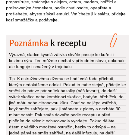
propasírujte, smíchejte s olejem, octem, medem, hořčicí a
prolisovaným česnekem, podle chuti osolte, opepřete a
prošlehejte, abyste získali emulzi. Vmíchejte ji k salátu, přidejte
kozí smažáčky a podávejte.
Poznámka
k receptu
Výrazná, sladce kyselá zálivka skvěle pasuje ke kuřeti i
kozímu sýru. Ten můžete nechat v přírodním stavu, dokonale
ale funguje i smažený v trojobalu.
Tip: K ostružinovému džemu se hodí celá řada příchutí,
kterým nedokážeme odolat. Pokud to máte stejně, přidejte ke
směsi do pánve pár snítek bazalky (náš favorit), do další
svitek skořice nebo kombinaci skořice, badyán, hřebíček, do
jiné mátu nebo citronovou kůru. Chuť se nejlépe vstřebá,
když směs zahřejete, pak ji stáhnete z plotny a necháte 30
minut odstát. Pak směs dovařte podle receptu a před
plněním do sklenic ochucovadla vyndejte. Pokud děláte
džem z většího množství ostružin, hezky to odsýpá – na
jedné pánvi se směs zahřívá, na další infuzuje, na další