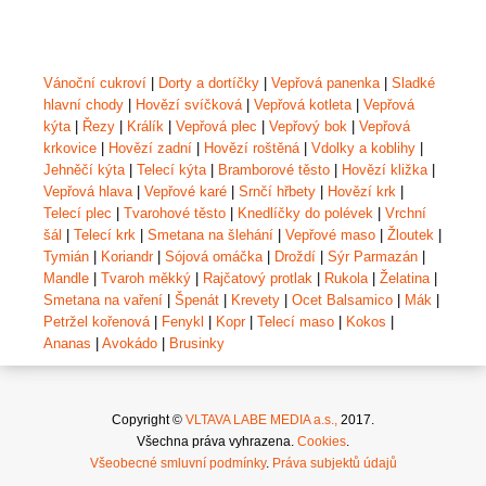
Vánoční cukroví
|
Dorty a dortíčky
|
Vepřová panenka
|
Sladké
hlavní chody
|
Hovězí svíčková
|
Vepřová kotleta
|
Vepřová
kýta
|
Řezy
|
Králík
|
Vepřová plec
|
Vepřový bok
|
Vepřová
krkovice
|
Hovězí zadní
|
Hovězí roštěná
|
Vdolky a koblihy
|
Jehněčí kýta
|
Telecí kýta
|
Bramborové těsto
|
Hovězí kližka
|
Vepřová hlava
|
Vepřové karé
|
Srnčí hřbety
|
Hovězí krk
|
Telecí plec
|
Tvarohové těsto
|
Knedlíčky do polévek
|
Vrchní
šál
|
Telecí krk
|
Smetana na šlehání
|
Vepřové maso
|
Žloutek
|
Tymián
|
Koriandr
|
Sójová omáčka
|
Droždí
|
Sýr Parmazán
|
Mandle
|
Tvaroh měkký
|
Rajčatový protlak
|
Rukola
|
Želatina
|
Smetana na vaření
|
Špenát
|
Krevety
|
Ocet Balsamico
|
Mák
|
Petržel kořenová
|
Fenykl
|
Kopr
|
Telecí maso
|
Kokos
|
Ananas
|
Avokádo
|
Brusinky
Copyright ©
VLTAVA LABE MEDIA a.s.,
2017.
Všechna práva vyhrazena.
Cookies
.
Všeobecné smluvní podmínky
.
Práva subjektů údajů