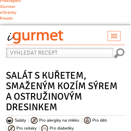
Překvapení
iGurmet
eStránky
Kreativ
Přepno
naviga
Vyhledat
recept
SALÁT S KUŘETEM,
SMAŽENÝM KOZÍM SÝREM
A OSTRUŽINOVÝM
DRESINKEM
Saláty
Pro alergiky na mléko
Pro děti
Pro celiaky
Pro diabetiky