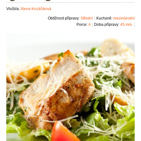
Vložil/a:
Alena Kozáčiková
Obtížnost přípravy:
Střední
Kuchyně:
mezinárodní
Porce:
4
Doba přípravy:
45 min.