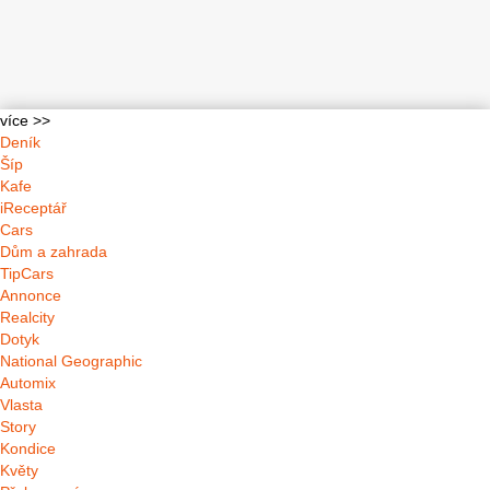
více >>
Deník
Šíp
Kafe
iReceptář
Cars
Dům a zahrada
TipCars
Annonce
Realcity
Dotyk
National Geographic
Automix
Vlasta
Story
Kondice
Květy