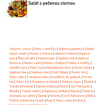
Salát s pečenou cizrnou
Vánoční cukroví
|
Dorty a dortíčky
|
Vepřová panenka
|
Sladké
hlavní chody
|
Hovězí svíčková
|
Vepřová kotleta
|
Vepřová
kýta
|
Řezy
|
Králík
|
Vepřová plec
|
Vepřový bok
|
Vepřová
krkovice
|
Hovězí zadní
|
Hovězí roštěná
|
Vdolky a koblihy
|
Jehněčí kýta
|
Telecí kýta
|
Bramborové těsto
|
Hovězí kližka
|
Vepřová hlava
|
Vepřové karé
|
Srnčí hřbety
|
Hovězí krk
|
Telecí plec
|
Tvarohové těsto
|
Knedlíčky do polévek
|
Vrchní
šál
|
Telecí krk
|
Smetana na šlehání
|
Vepřové maso
|
Žloutek
|
Tymián
|
Koriandr
|
Sójová omáčka
|
Droždí
|
Sýr Parmazán
|
Mandle
|
Tvaroh měkký
|
Rajčatový protlak
|
Rukola
|
Želatina
|
Smetana na vaření
|
Špenát
|
Krevety
|
Ocet Balsamico
|
Mák
|
Petržel kořenová
|
Fenykl
|
Kopr
|
Telecí maso
|
Kokos
|