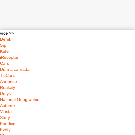
více >>
Deník
Šíp
Kafe
iReceptář
Cars
Dům a zahrada
TipCars
Annonce
Realcity
Dotyk
National Geographic
Automix
Vlasta
Story
Kondice
Květy