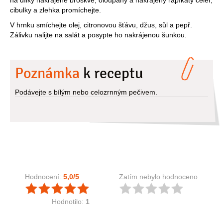
na dílky nakrájené broskve, oloupaný a nakrájený řapíkatý celer,
cibulky a zlehka promíchejte.
V hrnku smíchejte olej, citronovou šťávu, džus, sůl a pepř.
Zálivku nalijte na salát a posypte ho nakrájenou šunkou.
Poznámka
k receptu
Podávejte s bílým nebo celozrnným pečivem.
Hodnocení:
5,0
/5
Zatím nebylo hodnoceno
Hodnotilo:
1