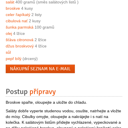
salát
400 gramů (směs salátových listů )
broskve
4 kusy
celer řapíkatý
2 listy
cibulová nať
2 kusy
šunka parmská
100 gramů
olej
4 lžíce
šťáva citronová
2 lžíce
džus broskvový
4 lžíce
sůl
pepř bílý
(drcený)
NÁKUPNÍ SEZNAM NA E-MAIL
Postup
přípravy
Broskve spařte, oloupejte a uložte do chladu.
Saláty dobře vyperte studenou vodou, osušte, natrhejte a vložte
do mísy. Cibulky omyjte, oloupejte a nakrájejte i s natí na
kolečka. K salátovým listům přidejte vychlazené, vypeckované a