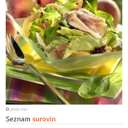
přidat foto
Seznam
surovin