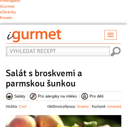
Překvapení
iGurmet
eStránky
Kreativ
Přepno
naviga
Vyhledat
recept
Salát s broskvemi a
parmskou šunkou
Saláty
Pro alergiky na mléko
Pro děti
Vložil/a:
Chuť
Obtížnost přípravy:
Snadný
Kuchyně:
evropská