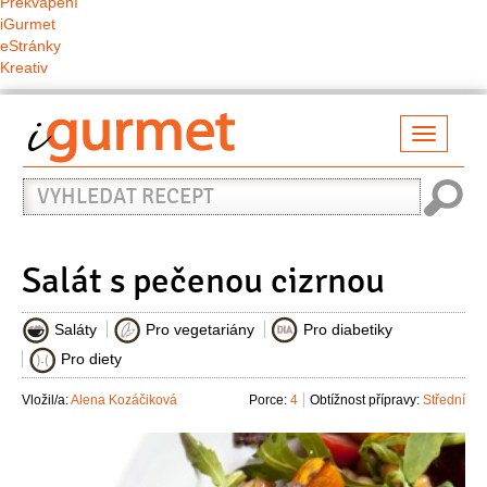
Překvapení
iGurmet
eStránky
Kreativ
Přepno
naviga
Vyhledat
recept
Salát s pečenou cizrnou
Saláty
Pro vegetariány
Pro diabetiky
Pro diety
Vložil/a:
Alena Kozáčiková
Porce:
4
Obtížnost přípravy:
Střední