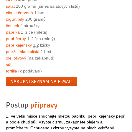
salát
200 gramů (směs salátových listů)
cibule červená
1 kus
jogurt bílý
200 gramů
česnek
2 stroužky
paprika
1 lžíce (mletá)
pepř černý
1 lžička (mletý)
pepř kajenský
1/2
lžičky
petržel hladkolistá
1 hrst
olej olivový
(na zakápnutí)
sůl
tortilla
(k podávání)
NÁKUPNÍ SEZNAM NA E-MAIL
Postup
přípravy
1. Ve větší misce smíchejte mletou papriku, pepř, kajenský pepř
a podle chuti sůl. Vsypte cizrnu, zakápněte olejem a
promíchejte. Ochucenou cizrnu vysypte na plech vyložený