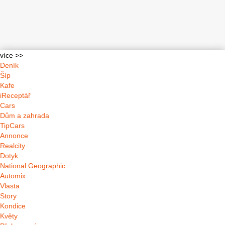
více >>
Deník
Šíp
Kafe
iReceptář
Cars
Dům a zahrada
TipCars
Annonce
Realcity
Dotyk
National Geographic
Automix
Vlasta
Story
Kondice
Květy