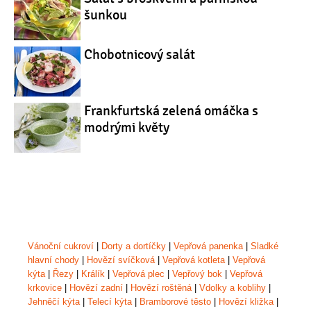
šunkou
Chobotnicový salát
Frankfurtská zelená omáčka s
modrými květy
Vánoční cukroví
|
Dorty a dortíčky
|
Vepřová panenka
|
Sladké
hlavní chody
|
Hovězí svíčková
|
Vepřová kotleta
|
Vepřová
kýta
|
Řezy
|
Králík
|
Vepřová plec
|
Vepřový bok
|
Vepřová
krkovice
|
Hovězí zadní
|
Hovězí roštěná
|
Vdolky a koblihy
|
Jehněčí kýta
|
Telecí kýta
|
Bramborové těsto
|
Hovězí kližka
|