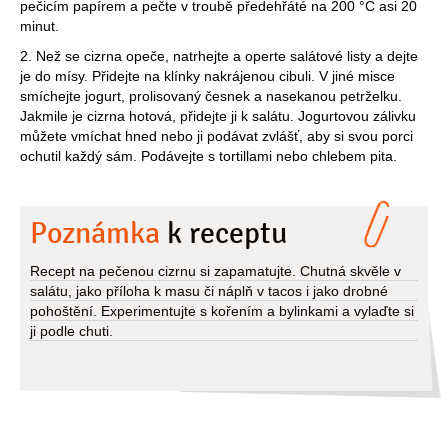
pečicím papírem a pečte v troubě předehřáté na 200 °C asi 20
minut.
2. Než se cizrna opeče, natrhejte a operte salátové listy a dejte
je do mísy. Přidejte na klínky nakrájenou cibuli. V jiné misce
smíchejte jogurt, prolisovaný česnek a nasekanou petrželku.
Jakmile je cizrna hotová, přidejte ji k salátu. Jogurtovou zálivku
můžete vmíchat hned nebo ji podávat zvlášť, aby si svou porci
ochutil každý sám. Podávejte s tortillami nebo chlebem pita.
Poznámka
k receptu
Recept na pečenou cizrnu si zapamatujte. Chutná skvěle v
salátu, jako příloha k masu či náplň v tacos i jako drobné
pohoštění. Experimentujte s kořením a bylinkami a vylaďte si
ji podle chuti.