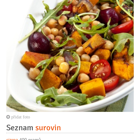
přidat foto
Seznam
surovin
cizrna
400 gramů