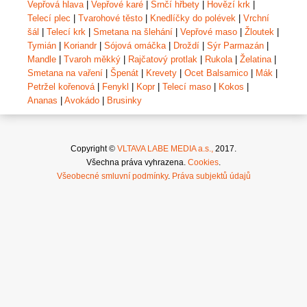
Vepřová hlava
|
Vepřové karé
|
Srnčí hřbety
|
Hovězí krk
|
Telecí plec
|
Tvarohové těsto
|
Knedlíčky do polévek
|
Vrchní
šál
|
Telecí krk
|
Smetana na šlehání
|
Vepřové maso
|
Žloutek
|
Tymián
|
Koriandr
|
Sójová omáčka
|
Droždí
|
Sýr Parmazán
|
Mandle
|
Tvaroh měkký
|
Rajčatový protlak
|
Rukola
|
Želatina
|
Smetana na vaření
|
Špenát
|
Krevety
|
Ocet Balsamico
|
Mák
|
Petržel kořenová
|
Fenykl
|
Kopr
|
Telecí maso
|
Kokos
|
Ananas
|
Avokádo
|
Brusinky
Copyright ©
VLTAVA LABE MEDIA a.s.,
2017.
Všechna práva vyhrazena.
Cookies
.
Všeobecné smluvní podmínky
.
Práva subjektů údajů