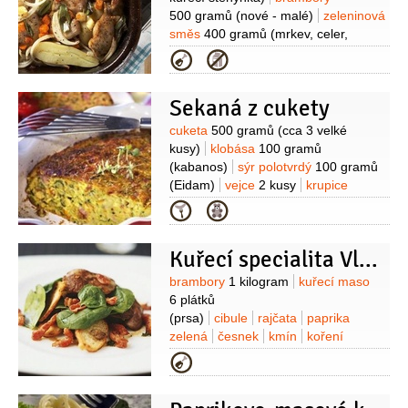
500 gramů
(nové - malé)
zeleninová
směs
400 gramů
(mrkev, celer,
petržel, čerstvý fenykl)
koření
Kategorie
Vegeta
pepř černý
(čerstvě
mletý)
sůl
olej olivový
Sekaná z cukety
Suroviny
cuketa
500 gramů
(cca 3 velké
kusy)
klobása
100 gramů
(kabanos)
sýr polotvrdý
100 gramů
(Eidam)
vejce
2 kusy
krupice
200 gramů
mouka pšeničná
Kategorie
polohrubá
2 lžíce
strouhanka
2 lžíce
olej
1/2
hrnku
cibule
1 kus
Kuřecí specialita Vladimíra Hrona
Suroviny
brambory
1 kilogram
kuřecí maso
6 plátků
(prsa)
cibule
rajčata
paprika
zelená
česnek
kmín
koření
Vegeta
mléko zahuštěné
Kategorie
(kondenzované)
1 plechovka
(Tatra )