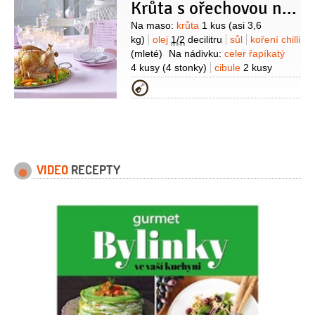
Krůta s ořechovou nádivkou
Suroviny
Na maso:
krůta
1 kus
(asi 3,6
kg)
olej
1/2
decilitru
sůl
koření chilli
(mleté)
Na nádivku:
celer řapíkatý
4 kusy
(4 stonky)
cibule
2 kusy
(velké)
máslo
100 gramů
ořechy
Kategorie
vlašské
100 gramů
(nasekané)
chlebová kůrka
(ze
čtvrtky kilové šišky chleba)
koření
Vegeta
1 lžíce
pepř černý
(mletý)
sůl
vejce
3 kusy
Kromě
toho:
máslo
(na vymazání
VIDEO
RECEPTY
pekáče)
voda
(horká, nebo drůbeží
vývar, na podlévání)