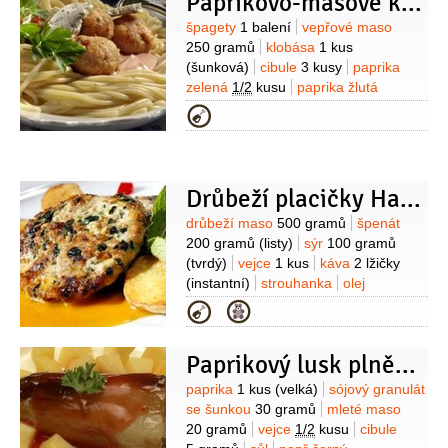
Paprikovo-masové kuličky
Suroviny
špagety
1 balení
vepřové maso
250 gramů
klobása
1 kus
(šunková)
cibule
3 kusy
paprika
zelená
1/2
kusu
paprika žlutá
1/2
kusu
paprika červená
Kategorie
1/2
kusu
vejce
2 kusy
pepř černý
(mletý)
Drůbeží placičky Havana
Suroviny
drůbeží maso
500 gramů
špenát
200 gramů
(listy)
sýr
100 gramů
(tvrdý)
vejce
1 kus
káva
2 lžičky
(instantní)
strouhanka
olej
olivový
sůl
koření Vegeta
Kategorie
Paprikový lusk plněný směsí
Suroviny
paprika
1 kus
(velká)
sójový granulát
se šunkou
30 gramů
mleté maso
20 gramů
vejce
1/2
kusu
cibule