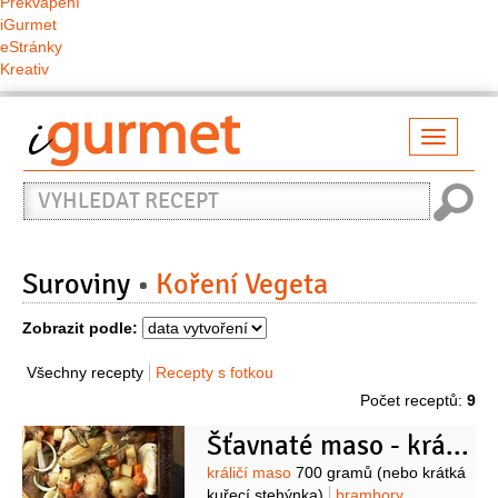
Překvapení
iGurmet
eStránky
Kreativ
Přepno
naviga
Vyhledat
recept
Suroviny
Koření Vegeta
Zobrazit podle:
Všechny recepty
Recepty s fotkou
Počet receptů:
9
Šťavnaté maso - králík
Suroviny
králičí maso
700 gramů
(nebo krátká
kuřecí stehýnka)
brambory