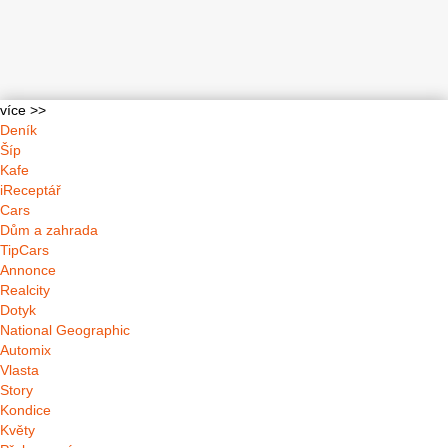
více >>
Deník
Šíp
Kafe
iReceptář
Cars
Dům a zahrada
TipCars
Annonce
Realcity
Dotyk
National Geographic
Automix
Vlasta
Story
Kondice
Květy