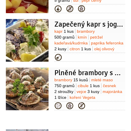
5 gramů
sůl
pepř černý
(mletý)
koření Vegeta
olej
5 gramů
Kategorie
Zapečený kapr s jogurtovou omáčkou
Suroviny
kapr
1 kus
brambory
500 gramů
kmín
petržel
kadeřavá/kudrnka
paprika feferonka
2 kusy
citron
1 kus
olej olivový
3 lžíce
česnek
2 stroužky
koření
Kategorie
Vegeta
1 lžička
Plněné brambory s mletým masem
Suroviny
brambory
15 kusů
mleté maso
750 gramů
cibule
1 kus
česnek
2 stroužky
vejce
3 kusy
majoránka
1 lžíce
koření Vegeta
1 lžička
paprika sladká
1 lžička
Kategorie
(mletá)
sýr
30 gramů
(na zapečení)