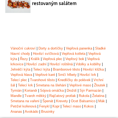
restovaným salátem
Vánoční cukroví
|
Dorty a dortíčky
|
Vepřová panenka
|
Sladké
hlavní chody
|
Hovězí svíčková
|
Vepřová kotleta
|
Vepřová
kýta
|
Řezy
|
Králík
|
Vepřová plec
|
Vepřový bok
|
Vepřová
krkovice
|
Hovězí zadní
|
Hovězí roštěná
|
Vdolky a koblihy
|
Jehněčí kýta
|
Telecí kýta
|
Bramborové těsto
|
Hovězí kližka
|
Vepřová hlava
|
Vepřové karé
|
Srnčí hřbety
|
Hovězí krk
|
Telecí plec
|
Tvarohové těsto
|
Knedlíčky do polévek
|
Vrchní
šál
|
Telecí krk
|
Smetana na šlehání
|
Vepřové maso
|
Žloutek
|
Tymián
|
Koriandr
|
Sójová omáčka
|
Droždí
|
Sýr Parmazán
|
Mandle
|
Tvaroh měkký
|
Rajčatový protlak
|
Rukola
|
Želatina
|
Smetana na vaření
|
Špenát
|
Krevety
|
Ocet Balsamico
|
Mák
|
Petržel kořenová
|
Fenykl
|
Kopr
|
Telecí maso
|
Kokos
|
Ananas
|
Avokádo
|
Brusinky