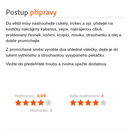
Postup
přípravy
Do větší mísy nastrouhejte cukety, mrkev a sýr, přidejte na
kostičky nakrájený kabanos, vejce, nakrájenou cibuli,
prolisovaný česnek, koření, krupici, mouku, strouhanku a olej a
dobře promíchejte.
Z promíchané směsi vyrobte dva úhledné válečky, dejte je do
tukem vytřeného a strouhankou vysypaného pekáčku.
Vložte do předehřáté trouby a zvolna upečte dozlatova.
Hodnocení:
4,0
/5
Vaše hodnocení:
4
Hodnotilo:
1