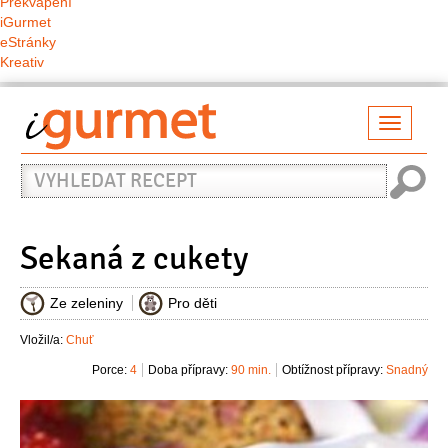
Překvapení
iGurmet
eStránky
Kreativ
Přepno
naviga
Vyhledat
recept
Sekaná z cukety
Ze zeleniny
Pro děti
Vložil/a:
Chuť
Porce:
4
Doba přípravy:
90 min.
Obtížnost přípravy:
Snadný