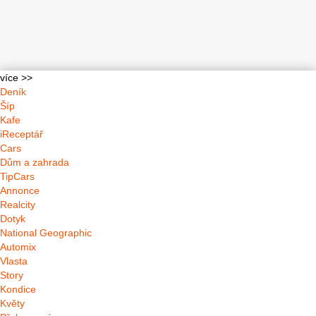
více >>
Deník
Šíp
Kafe
iReceptář
Cars
Dům a zahrada
TipCars
Annonce
Realcity
Dotyk
National Geographic
Automix
Vlasta
Story
Kondice
Květy