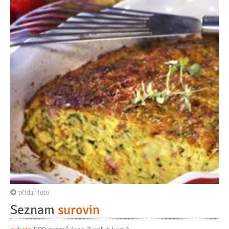
přidat foto
Seznam
surovin