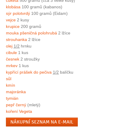
cuketa
500 gramů (cca 3 velké kusy)
klobása
100 gramů (kabanos)
sýr polotvrdý
100 gramů (Eidam)
vejce
2 kusy
krupice
200 gramů
mouka pšeničná polohrubá
2 lžíce
strouhanka
2 lžíce
olej
1/2
hrnku
cibule
1 kus
česnek
2 stroužky
mrkev
1 kus
kypřící prášek do pečiva
1/2
balíčku
sůl
kmín
majoránka
tymián
pepř černý
(mletý)
koření Vegeta
NÁKUPNÍ SEZNAM NA E-MAIL