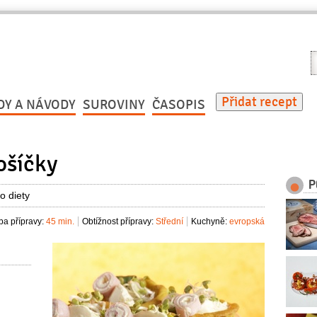
V
r
Přidat recept
DY A NÁVODY
SUROVINY
ČASOPIS
ošíčky
P
o diety
a přípravy:
45 min.
Obtížnost přípravy:
Střední
Kuchyně:
evropská