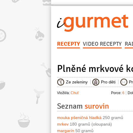
RECEPTY
VIDEO RECEPTY
RA
Plněné mrkvové k
Ze zeleniny
Pro děti
Pr
Vložil/a:
Chuť
Porce:
6
Dob
Seznam
surovin
mouka pšeničná hladká
250 gramů
mrkev
180 gramů (oloupaná)
margarín
50 gramů