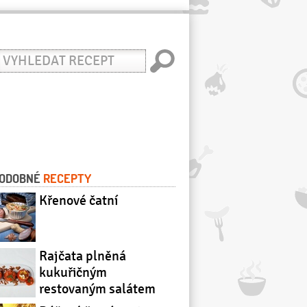
yhledat
ecept
ODOBNÉ
RECEPTY
Křenové čatní
Rajčata plněná
kukuřičným
restovaným salátem