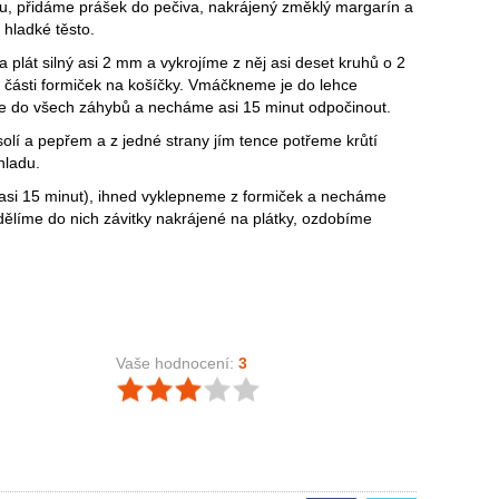
u, přidáme prášek do pečiva, nakrájený změklý margarín a
hladké těsto.
lát silný asi 2 mm a vykrojíme z něj asi deset kruhů o 2
 části formiček na košíčky. Vmáčkneme je do lehce
 do všech záhybů a necháme asi 15 minut odpočinout.
lí a pepřem a z jedné strany jím tence potřeme krůtí
hladu.
asi 15 minut), ihned vyklepneme z formiček a necháme
zdělíme do nich závitky nakrájené na plátky, ozdobíme
Vaše hodnocení:
3