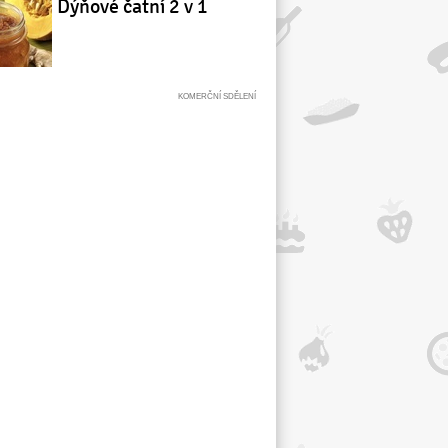
Dýňové čatní 2 v 1