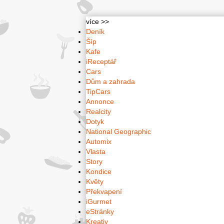
více >>
Deník
Šíp
Kafe
iReceptář
Cars
Dům a zahrada
TipCars
Annonce
Realcity
Dotyk
National Geographic
Automix
Vlasta
Story
Kondice
Květy
Překvapení
iGurmet
eStránky
Kreativ