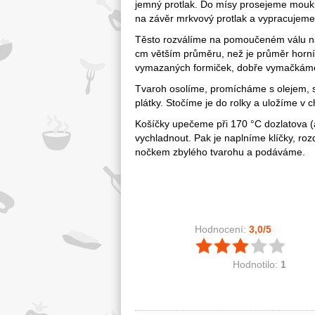
jemný protlak. Do mísy prosejeme mouk
na závěr mrkvový protlak a vypracujeme 
Těsto rozválíme na pomoučeném válu na p
cm větším průměru, než je průměr horní
vymazaných formiček, dobře vymačkáme
Tvaroh osolíme, promícháme s olejem, so
plátky. Stočíme je do rolky a uložíme v c
Košíčky upečeme při 170 °C dozlatova (
vychladnout. Pak je naplníme klíčky, ro
nočkem zbylého tvarohu a podáváme.
Hodnocení:
3,0
/5
Hodnotilo:
1