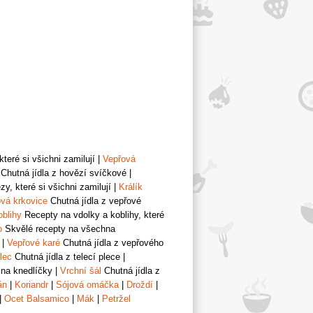
teré si všichni zamilují
|
Vepřová
Chutná jídla z hovězí svíčkové
|
y, které si všichni zamilují
|
Králík
vá krkovice
Chutná jídla z vepřové
oblihy
Recepty na vdolky a koblihy, které
o
Skvělé recepty na všechna
|
Vepřové karé
Chutná jídla z vepřového
lec
Chutná jídla z telecí plece
|
 na knedlíčky
|
Vrchní šál
Chutná jídla z
án
|
Koriandr
|
Sójová omáčka
|
Droždí
|
|
Ocet Balsamico
|
Mák
|
Petržel