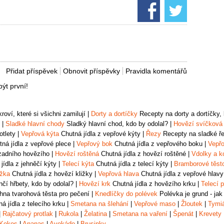
Přidat příspěvek
Obnovit příspěvky
Pravidla komentářů
ýt první!
oví, které si všichni zamilují
|
Dorty a dortíčky
Recepty na dorty a dortíčky, k
|
Sladké hlavní chody
Sladký hlavní chod, kdo by odolal?
|
Hovězí svíčková
otlety
|
Vepřová kýta
Chutná jídla z vepřové kýty
|
Řezy
Recepty na sladké řez
ná jídla z vepřové plece
|
Vepřový bok
Chutná jídla z vepřového boku
|
Vepřo
zadního hovězího
|
Hovězí roštěná
Chutná jídla z hovězí roštěné
|
Vdolky a k
jídla z jehněčí kýty
|
Telecí kýta
Chutná jídla z telecí kýty
|
Bramborové těst
ižka
Chutná jídla z hovězí kližky
|
Vepřová hlava
Chutná jídla z vepřové hlavy
čí hřbety, kdo by odolal?
|
Hovězí krk
Chutná jídla z hovězího krku
|
Telecí p
na tvarohová těsta pro pečení
|
Knedlíčky do polévek
Polévka je grund - jak
á jídla z telecího krku
|
Smetana na šlehání
|
Vepřové maso
|
Žloutek
|
Tymi
|
Rajčatový protlak
|
Rukola
|
Želatina
|
Smetana na vaření
|
Špenát
|
Krevety
Kokos
|
Ananas
|
Avokádo
|
Brusinky