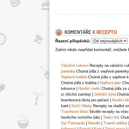
KOMENTÁŘE
K RECEPTU
Řazení příspěvků:
Zatím nikdo nepřidal komentář, můžete b
Vánoční cukroví
Recepty na vánoční cukr
panenka
Chutná jídla z vepřové panenky
Vepřová kotleta
Chutná jídla z vepřové k
Chutná jídla z králíka
|
Vepřová plec
Chut
krkovice
|
Hovězí zadní
Chutná jídla ze 
si všichni zamilují
|
Jehněčí kýta
Chutná 
bramborová těsta pro pečení
|
Hovězí kl
karé
|
Srnčí hřbety
Recepty na sladké srn
Tvarohové těsto
Skvělé recepty na všech
hovězího vrchního šálu
|
Telecí krk
Chutn
Sýr Parmazán
|
Mandle
|
Tvaroh měkký
kořenová
|
Fenykl
|
Kopr
|
Telecí maso
|