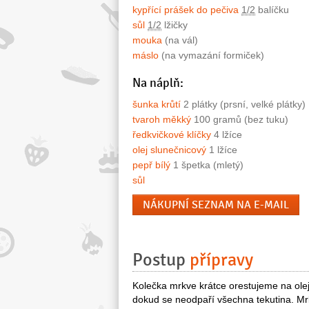
kypřící prášek do pečiva
1/2
balíčku
sůl
1/2
lžičky
mouka
(na vál)
máslo
(na vymazání formiček)
Na náplň:
šunka krůtí
2 plátky (prsní, velké plátky)
tvaroh měkký
100 gramů (bez tuku)
ředkvičkové klíčky
4 lžíce
olej slunečnicový
1 lžíce
pepř bílý
1 špetka (mletý)
sůl
NÁKUPNÍ SEZNAM NA E-MAIL
Postup
přípravy
Kolečka mrkve krátce orestujeme na olej
dokud se neodpaří všechna tekutina. M