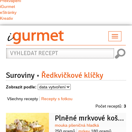
Překvapení
iGurmet
eStránky
Kreativ
Přepno
naviga
Vyhledat
recept
Suroviny
Ředkvičkové klíčky
Zobrazit podle:
Všechny recepty
Recepty s fotkou
Počet receptů:
3
Plněné mrkvové košíčky
Suroviny
mouka pšeničná hladká
250 gramů
mrkev
180 gramů