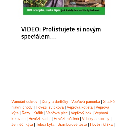
VIDEO: Prolistujete si novým
speciálem…
Vánoční cukroví
|
Dorty a dortíčky
|
Vepřová panenka
|
Sladké
hlavní chody
|
Hovězí svíčková
|
Vepřová kotleta
|
Vepřová
kýta
|
Řezy
|
Králík
|
Vepřová plec
|
Vepřový bok
|
Vepřová
krkovice
|
Hovězí zadní
|
Hovězí roštěná
|
Vdolky a koblihy
|
Jehněčí kýta
|
Telecí kýta
|
Bramborové těsto
|
Hovězí kližka
|