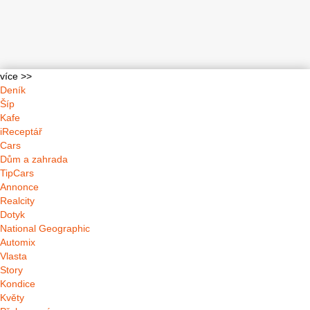
více >>
Deník
Šíp
Kafe
iReceptář
Cars
Dům a zahrada
TipCars
Annonce
Realcity
Dotyk
National Geographic
Automix
Vlasta
Story
Kondice
Květy