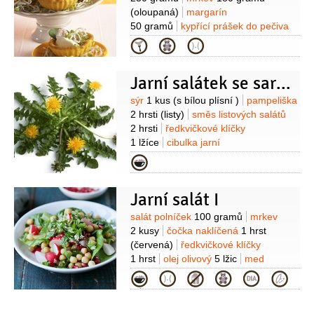
(oloupaná)
margarín
50 gramů
kypřící prášek do pečiva
1/2
balíčku
sůl
1/2
lžičky
mouka
(na
Kategorie
vál)
máslo
(na vymazání formiček)
Na náplň:
šunka krůtí
2 plátky
(prsní,
Jarní salátek se sardelí
velké plátky)
tvaroh měkký
100 gramů
(bez tuku)
ředkvičkové
Suroviny
sýr
1 kus
(s bílou plísní )
pampeliška
klíčky
4 lžíce
olej slunečnicový
2 hrsti
(listy)
směs listových salátů
1 lžíce
pepř bílý
1 špetka
2 hrsti
ředkvičkové klíčky
(mletý)
sůl
1 lžíce
cibulka jarní
1 svazek
ančovičky
4 kusy
Na
Kategorie
zálivku:
olej olivový
4 lžíce
ocet
1 lžíce
pepř
hořčice
1 lžička
Jarní salát I
Suroviny
salát polníček
100 gramů
mrkev
2 kusy
čočka naklíčená
1 hrst
(červená)
ředkvičkové klíčky
1 hrst
olej olivový
5 lžic
med
2 lžíce
šťáva citronová
2 lžíce
sůl
Kategorie