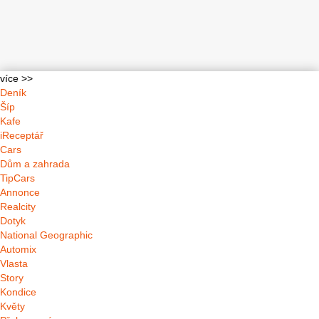
více >>
Deník
Šíp
Kafe
iReceptář
Cars
Dům a zahrada
TipCars
Annonce
Realcity
Dotyk
National Geographic
Automix
Vlasta
Story
Kondice
Květy