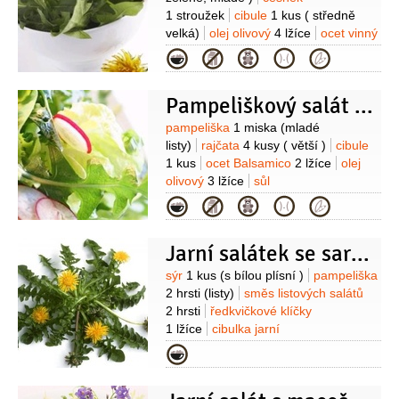
1 stroužek
cibule
1 kus
( středně
velká)
olej olivový
4 lžíce
ocet vinný
2 lžíce
sůl
pepř
veka
2 plátky
olej
Kategorie
1/2
lžíce
( na opečení veky)
Pampeliškový salát s rajčaty
Suroviny
pampeliška
1 miska
(mladé
listy)
rajčata
4 kusy
( větší )
cibule
1 kus
ocet Balsamico
2 lžíce
olej
olivový
3 lžíce
sůl
mořská
pepř
cukr
bazalka
4 listy
Kategorie
Jarní salátek se sardelí
Suroviny
sýr
1 kus
(s bílou plísní )
pampeliška
2 hrsti
(listy)
směs listových salátů
2 hrsti
ředkvičkové klíčky
1 lžíce
cibulka jarní
1 svazek
ančovičky
4 kusy
Na
Kategorie
zálivku:
olej olivový
4 lžíce
ocet
1 lžíce
pepř
hořčice
1 lžička