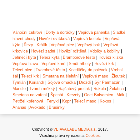
Vánoční cukroví
|
Dorty a dortíčky
|
Vepřová panenka
|
Sladké
hlavní chody
|
Hovězí svíčková
|
Vepřová kotleta
|
Vepřová
kýta
|
Řezy
|
Králík
|
Vepřová plec
|
Vepřový bok
|
Vepřová
krkovice
|
Hovězí zadní
|
Hovězí roštěná
|
Vdolky a koblihy
|
Jehněčí kýta
|
Telecí kýta
|
Bramborové těsto
|
Hovězí kližka
|
Vepřová hlava
|
Vepřové karé
|
Srnčí hřbety
|
Hovězí krk
|
Telecí plec
|
Tvarohové těsto
|
Knedlíčky do polévek
|
Vrchní
šál
|
Telecí krk
|
Smetana na šlehání
|
Vepřové maso
|
Žloutek
|
Tymián
|
Koriandr
|
Sójová omáčka
|
Droždí
|
Sýr Parmazán
|
Mandle
|
Tvaroh měkký
|
Rajčatový protlak
|
Rukola
|
Želatina
|
Smetana na vaření
|
Špenát
|
Krevety
|
Ocet Balsamico
|
Mák
|
Petržel kořenová
|
Fenykl
|
Kopr
|
Telecí maso
|
Kokos
|
Ananas
|
Avokádo
|
Brusinky
Copyright ©
VLTAVA LABE MEDIA a.s.,
2017.
Všechna práva vyhrazena.
Cookies
.