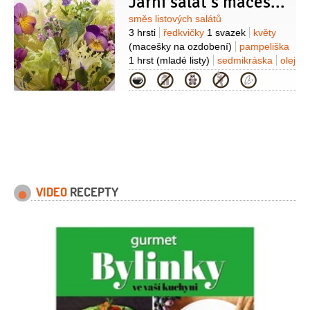
Jarní salát s maceškami Daniely Kolářové
Suroviny
směs listových salátů
3 hrsti
ředkvičky
1 svazek
květy
(macešky na ozdobení)
pampeliška
1 hrst
(mladé listy)
sedmikráska
olej
olivový
1 lžíce
ocet Balsamico
Kategorie
1 lžíce
VIDEO
RECEPTY