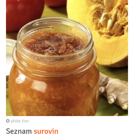
přidat foto
Seznam
surovin