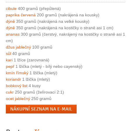
cibule
400 gramů (přepůlená)
paprika červená
200 gramů (nakrájená na kousky)
dýně
350 gramů (nakrájená na velké kousky)
dýně
350 gramů (nakrájená na kostičky o straně asi 1 cm)
ananas
300 gramů (čerstvý, nakrájený na kostičky o straně asi 1
cm)
džus jablečný
100 gramů
sůl
40 gramů
kari
1 lžíce (zarovnaná)
pepř
1 lžička (mletý - bílý nebo cayenský)
kmín římský
1 lžička (mletý)
koriandr
1 lžička (mletý)
bobkový list
4 kusy
cukr
250 gramů (želírovací 2:1)
ocet jablečný
250 gramů
NÁKUPNÍ SEZNAM NA E-MAIL