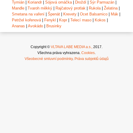
Tymián
|
Koriandr
|
Sójová omáčka
|
Droždí
|
Sýr Parmazán
|
Mandle
|
Tvaroh měkký
|
Rajčatový protlak
|
Rukola
|
Želatina
|
Smetana na vaření
|
Špenát
|
Krevety
|
Ocet Balsamico
|
Mák
|
Petržel kořenová
|
Fenykl
|
Kopr
|
Telecí maso
|
Kokos
|
Ananas
|
Avokádo
|
Brusinky
Copyright ©
VLTAVA LABE MEDIA a.s.,
2017.
Všechna práva vyhrazena.
Cookies
.
Všeobecné smluvní podmínky
.
Práva subjektů údajů