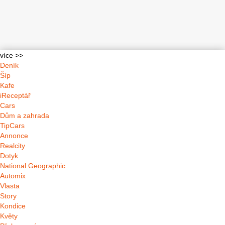
více >>
Deník
Šíp
Kafe
iReceptář
Cars
Dům a zahrada
TipCars
Annonce
Realcity
Dotyk
National Geographic
Automix
Vlasta
Story
Kondice
Květy