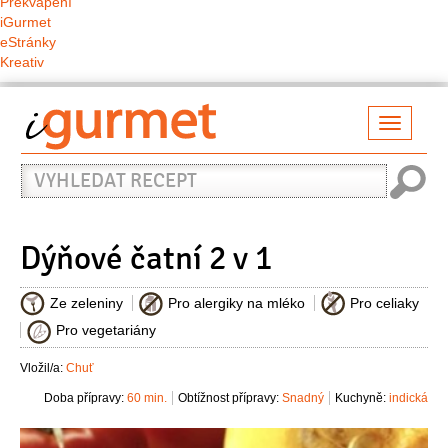
Překvapení
iGurmet
eStránky
Kreativ
Přepno
naviga
Vyhledat
recept
Dýňové čatní 2 v 1
Ze zeleniny
Pro alergiky na mléko
Pro celiaky
Pro vegetariány
Vložil/a:
Chuť
Doba přípravy:
60 min.
Obtížnost přípravy:
Snadný
Kuchyně:
indická