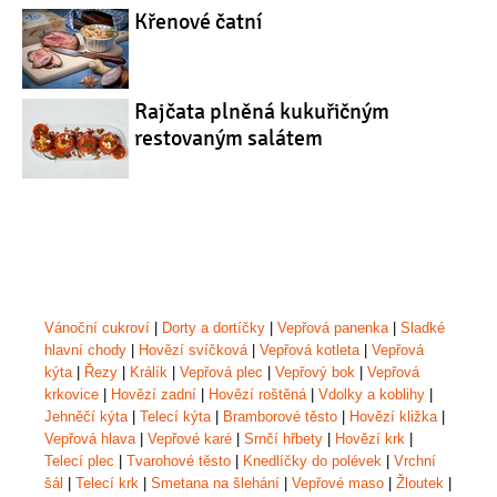
Křenové čatní
Rajčata plněná kukuřičným
restovaným salátem
Vánoční cukroví
|
Dorty a dortíčky
|
Vepřová panenka
|
Sladké
hlavní chody
|
Hovězí svíčková
|
Vepřová kotleta
|
Vepřová
kýta
|
Řezy
|
Králík
|
Vepřová plec
|
Vepřový bok
|
Vepřová
krkovice
|
Hovězí zadní
|
Hovězí roštěná
|
Vdolky a koblihy
|
Jehněčí kýta
|
Telecí kýta
|
Bramborové těsto
|
Hovězí kližka
|
Vepřová hlava
|
Vepřové karé
|
Srnčí hřbety
|
Hovězí krk
|
Telecí plec
|
Tvarohové těsto
|
Knedlíčky do polévek
|
Vrchní
šál
|
Telecí krk
|
Smetana na šlehání
|
Vepřové maso
|
Žloutek
|