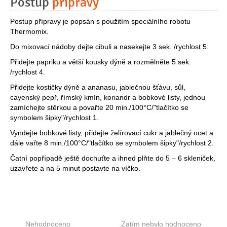
Postup
přípravy
Postup přípravy je popsán s použitím speciálního robotu
Thermomix.
Do mixovací nádoby dejte cibuli a nasekejte 3 sek. /rychlost 5.
Přidejte papriku a větší kousky dýně a rozmělněte 5 sek.
/rychlost 4.
Přidejte kostičky dýně a ananasu, jablečnou šťávu, sůl,
cayenský pepř, římský kmín, koriandr a bobkové listy, jednou
zamíchejte stěrkou a povařte 20 min./100°C/"tlačítko se
symbolem šipky"/rychlost 1.
Vyndejte bobkové listy, přidejte želírovací cukr a jablečný ocet a
dále vařte 8 min./100°C/"tlačítko se symbolem šipky"/rychlost 2.
Čatní popřípadě ještě dochuťte a ihned plňte do 5 – 6 skleniček,
uzavřete a na 5 minut postavte na víčko.
Nehodnoceno
Zatím nebylo hodnoceno