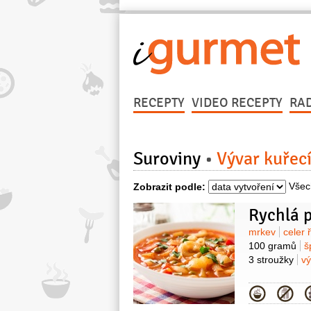
RECEPTY
VIDEO RECEPTY
RA
Suroviny
Vývar kuřec
Všec
Zobrazit podle:
Rychlá 
Surovin
mrkev
celer 
100 gramů
š
3 stroužky
vý
Kategor