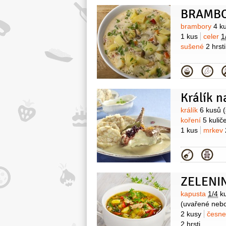
BRAMBO
Surovin
brambory
4 k
1 kus
celer
1
sušené
2 hrsti
Kategor
Králík n
Surovin
králík
6 kusů
koření
5 kulič
1 kus
mrkev
Kategor
ZELENI
Surovin
kapusta
1/4
k
(uvařené neb
2 kusy
česn
2 hrsti