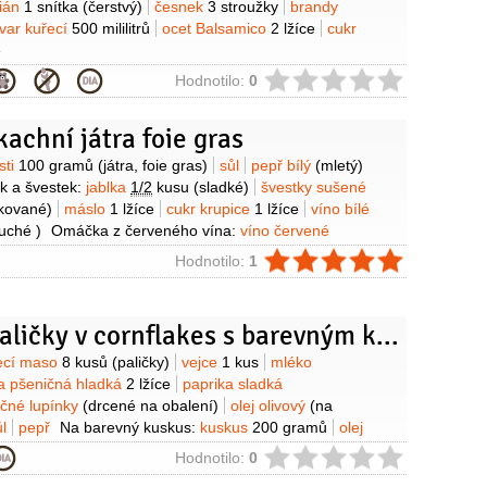
ián
1 snítka
(čerstvý)
česnek
3 stroužky
brandy
var kuřecí
500 mililitrů
ocet Balsamico
2 lžíce
cukr
e
ie
Hodnotilo:
0
achní játra foie gras
y
sti
100 gramů
(játra, foie gras)
sůl
pepř bílý
(mletý)
ek a švestek:
jablka
1/2
kusu
(sladké)
švestky sušené
kované)
máslo
1 lžíce
cukr krupice
1 lžíce
víno bílé
uché )
Omáčka z červeného vína:
víno červené
kr krupice
1 lžíce
vývar kuřecí
100 mililitrů
máslo
1 lžíce
ie
Hodnotilo:
1
Kuřecí paličky v cornflakes s barevným kuskusem
y
ecí maso
8 kusů
(paličky)
vejce
1 kus
mléko
 pšeničná hladká
2 lžíce
paprika sladká
ičné lupínky
(drcené na obalení)
olej olivový
(na
l
pepř
Na barevný kuskus:
kuskus
200 gramů
olej
vývar kuřecí
200 mililitrů
cibule červená
1 kus
ie
Hodnotilo:
0
l hladkolistá
1 svazek
máta
1/2
svazku
okurka salátová