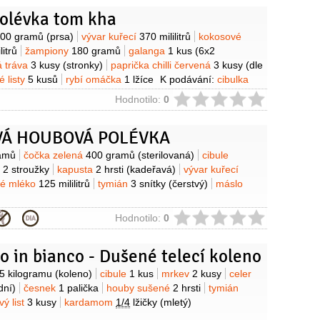
rkev
1 kus
(střední)
sůl
polévka tom kha
y
00 gramů
(prsa)
vývar kuřecí
370 mililitrů
kokosové
litrů
žampiony
180 gramů
galanga
1 kus
(6x2
á tráva
3 kusy
(stronky)
paprička chilli červená
3 kusy
(dle
é listy
5 kusů
rybí omáčka
1 lžíce
K podávání:
cibulka
 chilli červená
koriandr
ie
Hodnotilo:
0
Á HOUBOVÁ POLÉVKA
y
amů
čočka zelená
400 gramů
(sterilovaná)
cibule
k
2 stroužky
kapusta
2 hrsti
(kadeřavá)
vývar kuřecí
vé mléko
125 mililitrů
tymián
3 snítky
(čerstvý)
máslo
ie
Hodnotilo:
0
 in bianco - Dušené telecí koleno
y
,5 kilogramu
(koleno)
cibule
1 kus
mrkev
2 kusy
celer
dní)
česnek
1 palička
houby sušené
2 hrsti
tymián
ý list
3 kusy
kardamom
1/4
lžičky
(mletý)