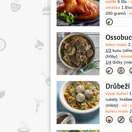
světlé
6 lžic
omáčka
1 lžíc
200 gramů
h
olivový
4 lžíce
Kategor
)
česnek
2 s
Ossobuc
Surovin
telecí maso
2
1/2
kusu
(stře
(hřiby)
tymi
1/4
lžičky
(mle
Kategor
Surovin
vývar kuřecí
1 
cukety, hráše
(mletý)
sůl
kuřecí maso
2
polohrubá
2 l
Kategor