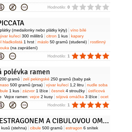
ie
Hodnotilo:
0
PICCATA
y
plátky
(medailonky nebo plátky kýty)
víno bílé
ývar kuřecí
300 mililitrů
citron
1 kus
kapary
l hladkolistá
1 hrst
máslo
50 gramů
(studené)
rostlinný
ouka
(na zaprášení)
ie
Hodnotilo:
1
á polévka ramen
y
200 gramů
zelí pekingské
250 gramů
(baby pak
 maso
500 gramů
(prsa)
vývar kuřecí
1,2 litru
nudle soba
ibule
1 kus
zázvor
1 lžíce
česnek
4 stroužky
ústřicová
e
Vejce ramen:
vejce
2 kusy
sójová omáčka
3 lžíce
ocet
voda
180 mililitrů
ie
Hodnotilo:
1
KUŘE S ESTRAGONEM A CIBULOVOU OMÁČKOU
y
 kusů
(stehna)
cibule
500 gramů
estragon
6 snítek