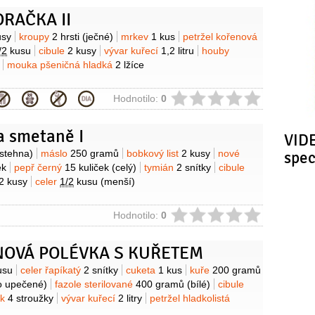
RAČKA II
y
usy
kroupy
2 hrsti
(ječné)
mrkev
1 kus
petržel kořenová
/2
kusu
cibule
2 kusy
vývar kuřecí
1,2 litru
houby
mouka pšeničná hladká
2 lžíce
ie
Hodnotilo:
0
a smetaně I
VIDE
y
(stehna)
máslo
250 gramů
bobkový list
2 kusy
nové
spe
ek
pepř černý
15 kuliček
(celý)
tymián
2 snítky
cibule
2 kusy
celer
1/2
kusu
(menší)
ie
Hodnotilo:
0
NOVÁ POLÉVKA S KUŘETEM
y
usu
celer řapíkatý
2 snítky
cuketa
1 kus
kuře
200 gramů
o upečené)
fazole sterilované
400 gramů
(bílé)
cibule
ek
4 stroužky
vývar kuřecí
2 litry
petržel hladkolistá