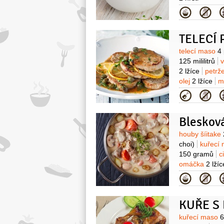
Kategor
TELECÍ 
Surovin
telecí maso
4 
125 mililitrů
v
2 lžíce
petrže
olej
2 lžíce
m
Kategor
Bleskov
Surovin
houby šíitake
choi)
kuřecí
150 gramů
c
omáčka
2 lžíc
rýžový
3 lžíce
Kategor
Surovin
kuřecí maso
6