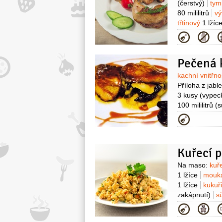
(čerstvý)
tym
80 mililitrů
vý
třtinový
1 lžíc
Kategor
Pečená k
Surovin
kachní vnitřno
Příloha z jabl
3 kusy
(vypec
100 mililitrů
(s
50 mililitrů
cu
Kategor
Surovin
Na maso:
kuř
1 lžíce
mouka
1 lžíce
kukuř
zakápnutí)
sů
olivový
2 lžíce
Kategor
(malá)
petrže