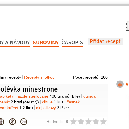
V
r
Přidat recept
DY A NÁVODY
SUROVINY
ČASOPIS
í
hny recepty
Recepty s fotkou
Počet receptů:
166
V
polévka minestrone
y
řapíkatý
fazole sterilované
400 gramů
(bílé)
quinoa
penát
2 hrsti
(čerstvý)
cibule
1 kus
česnek
var kuřecí
1,2 litru
olej olivový
2 lžíce
ie
Hodnotilo:
0