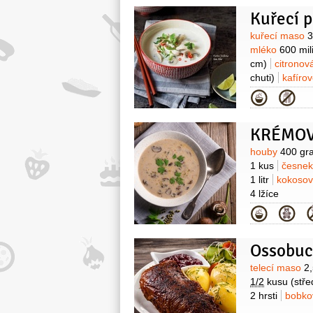
100 gramů
m
Kuřecí 
Surovin
kuřecí maso
3
mléko
600 mili
cm)
citronov
chuti)
kafírov
jarní
paprička
Kategor
KRÉMOV
Surovin
houby
400 gr
1 kus
česne
1 litr
kokoso
4 lžíce
Kategor
Ossobuco
Surovin
telecí maso
2
1/2
kusu
(stře
2 hrsti
bobkov