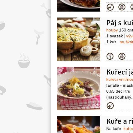
Kategor
Páj s k
Surovin
houby
150 gr
1 svazek
výv
1 kus
muškát
Kategor
Kuřecí j
Surovin
kuřecí vnitřno
farfalle - mašl
0,65 decilitru
(nastrouhaný,
4 stroužky
m
Kategor
Kuře a r
Surovin
Na kuře:
kuře