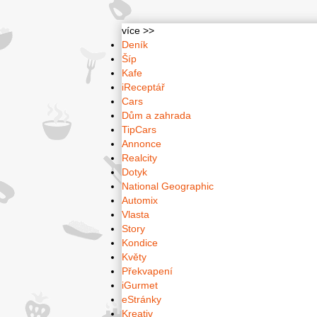
více >>
Deník
Šíp
Kafe
iReceptář
Cars
Dům a zahrada
TipCars
Annonce
Realcity
Dotyk
National Geographic
Automix
Vlasta
Story
Kondice
Květy
Překvapení
iGurmet
eStránky
Kreativ