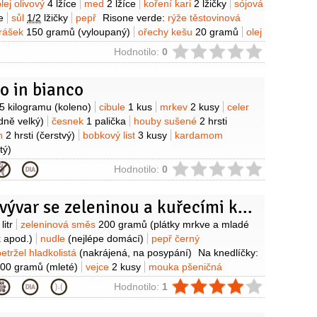
olej olivový
4 lžíce
med
2 lžíce
koření kari
2 lžičky
sójová
e
sůl
1/2
lžičky
pepř
Risone verde:
rýže těstovinová
rášek
150 gramů
(vyloupaný)
ořechy kešu
20 gramů
olej
vývar kuřecí
150 mililitrů
bylinky
20 gramů
(čerstvé směs
ie
Hodnotilo:
0
troužky
sýr Mozzarella
200 gramů
o in bianco
y
,5 kilogramu
(koleno)
cibule
1 kus
mrkev
2 kusy
celer
dně velký)
česnek
1 palička
houby sušené
2 hrsti
án
2 hrsti
(čerstvý)
bobkový list
3 kusy
kardamom
tý)
ie
Hodnotilo:
0
Drůbeží vývar se zeleninou a kuřecími knedlíčky
y
litr
zeleninová směs
200 gramů
(plátky mrkve a mladé
k apod.)
nudle
(nejlépe domácí)
pepř černý
petržel hladkolistá
(nakrájená, na posypání)
Na knedlíčky:
00 gramů
(mleté)
vejce
2 kusy
mouka pšeničná
žíce
muškátový květ
pepř bílý
(mletý)
sůl
ie
Hodnotilo:
1