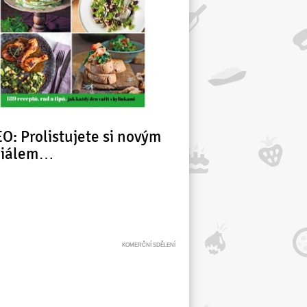
O: Prolistujete si novým
ciálem…