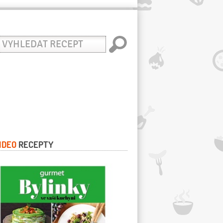
yhledat
ecept
IDEO
RECEPTY