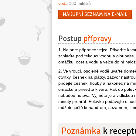
voda
180 mililitrů
NÁKUPNÍ SEZNAM NA E-MAIL
Postup
přípravy
1. Nejprve připravte vejce. Přiveďte k va
zchlaďte pod tekoucí vodou a oloupejte.
omáčku, ocet a vodu a vejce do ní nalož
2. Ve vroucí, osolené vodě uvařte doměk
čtvrtky, česnek na plátky, zázvor nastrouh
přidejte česnek, houby a nakonec na minut
omáčku a přiveďte k varu. Pak do polévk
nebudou hotová. Vyjměte je a vidličkou na
minuty prohřát. Polévku podávejte s nud
můžete ještě koriandrem, sezamem, lime
Poznámka
k recept