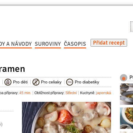
V
r
Přidat recept
DY A NÁVODY
SUROVINY
ČASOPIS
 ramen
P
Pro děti
Pro celiaky
Pro diabetiky
a přípravy:
45 min.
Obtížnost přípravy:
Střední
Kuchyně:
japonská
i)