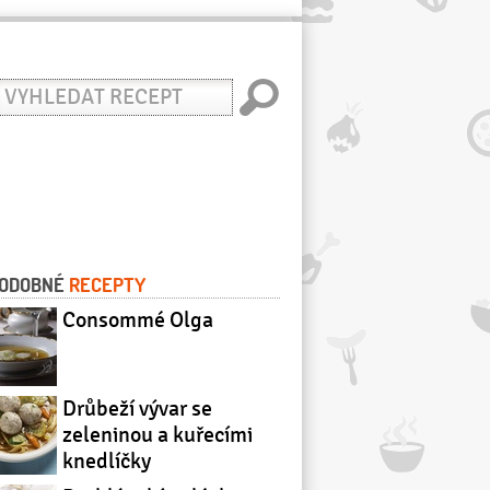
yhledat
ecept
ODOBNÉ
RECEPTY
Consommé Olga
Drůbeží vývar se
zeleninou a kuřecími
knedlíčky