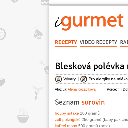
RECEPTY
VIDEO RECEPTY
RA
Blesková polévka
Vývary
Pro alergiky na mléko
Vložil/a:
Alena Kozáčiková
Porce:
4
Dob
Seznam
surovin
houby šíitake
200 gramů
zelí pekingské
250 gramů (baby pak cho
kuřecí maso
500 gramů (prsa)