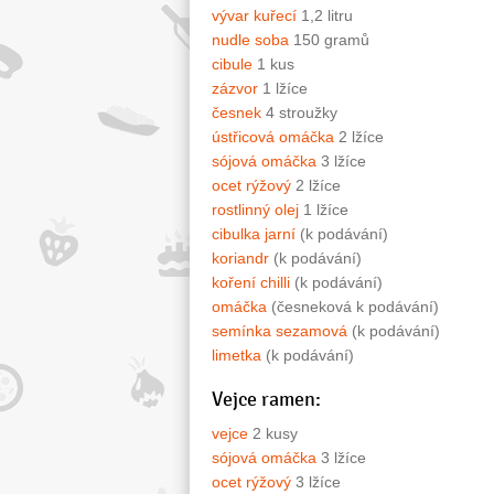
vývar kuřecí
1,2 litru
nudle soba
150 gramů
cibule
1 kus
zázvor
1 lžíce
česnek
4 stroužky
ústřicová omáčka
2 lžíce
sójová omáčka
3 lžíce
ocet rýžový
2 lžíce
rostlinný olej
1 lžíce
cibulka jarní
(k podávání)
koriandr
(k podávání)
koření chilli
(k podávání)
omáčka
(česneková k podávání)
semínka sezamová
(k podávání)
limetka
(k podávání)
Vejce ramen:
vejce
2 kusy
sójová omáčka
3 lžíce
ocet rýžový
3 lžíce