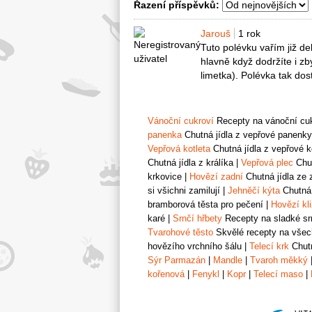
Řazení příspěvků:
Jarouš
1 rok
Tuto polévku vařím již de
hlavně když dodržíte i z
limetka). Polévka tak dos
Vánoční cukroví
Recepty na vánoční cukr
panenka
Chutná jídla z vepřové panenky
Vepřová kotleta
Chutná jídla z vepřové k
Chutná jídla z králíka
|
Vepřová plec
Chut
krkovice
|
Hovězí zadní
Chutná jídla ze 
si všichni zamilují
|
Jehněčí kýta
Chutná 
bramborová těsta pro pečení
|
Hovězí kl
karé
|
Srnčí hřbety
Recepty na sladké srn
Tvarohové těsto
Skvělé recepty na všech
hovězího vrchního šálu
|
Telecí krk
Chutn
Sýr Parmazán
|
Mandle
|
Tvaroh měkký
kořenová
|
Fenykl
|
Kopr
|
Telecí maso
|