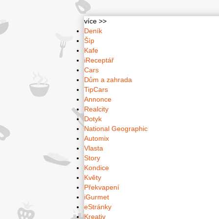
více >>
Deník
Šíp
Kafe
iReceptář
Cars
Dům a zahrada
TipCars
Annonce
Realcity
Dotyk
National Geographic
Automix
Vlasta
Story
Kondice
Květy
Překvapení
iGurmet
eStránky
Kreativ