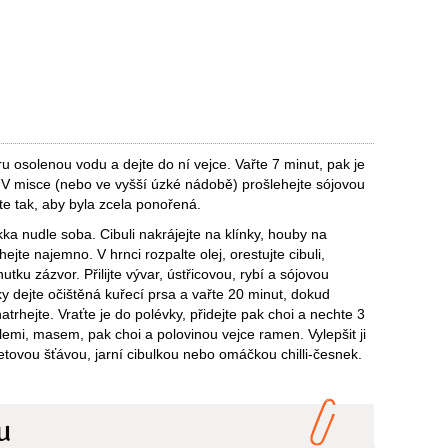
ru osolenou vodu a dejte do ní vejce. Vařte 7 minut, pak je
 V misce (nebo ve vyšší úzké nádobě) prošlehejte sójovou
te tak, aby byla zcela ponořená.
ka nudle soba. Cibuli nakrájejte na klínky, houby na
ejte najemno. V hrnci rozpalte olej, orestujte cibuli,
ku zázvor. Přilijte vývar, ústřicovou, rybí a sójovou
y dejte očištěná kuřecí prsa a vařte 20 minut, dokud
trhejte. Vraťte je do polévky, přidejte pak choi a nechte 3
lemi, masem, pak choi a polovinou vejce ramen. Vylepšit ji
tovou šťávou, jarní cibulkou nebo omáčkou chilli-česnek.
u