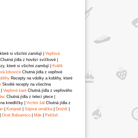
teré si všichni zamilují
|
Vepřová
Chutná jídla z hovězí svíčkové
|
y, které si všichni zamilují
|
Králík
vá krkovice
Chutná jídla z vepřové
oblihy
Recepty na vdolky a koblihy, které
o
Skvělé recepty na všechna
|
Vepřové karé
Chutná jídla z vepřového
lec
Chutná jídla z telecí plece
|
 na knedlíčky
|
Vrchní šál
Chutná jídla z
án
|
Koriandr
|
Sójová omáčka
|
Droždí
|
|
Ocet Balsamico
|
Mák
|
Petržel