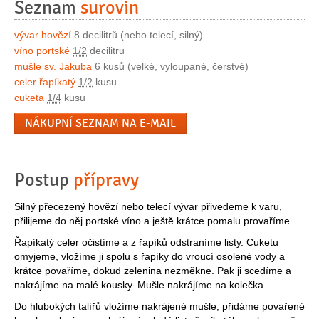
Seznam
surovin
vývar hovězí
8 decilitrů (nebo telecí, silný)
víno portské
1/2
decilitru
mušle sv. Jakuba
6 kusů (velké, vyloupané, čerstvé)
celer řapíkatý
1/2
kusu
cuketa
1/4
kusu
NÁKUPNÍ SEZNAM NA E-MAIL
Postup
přípravy
Silný přecezený hovězí nebo telecí vývar přivedeme k varu,
přilijeme do něj portské víno a ještě krátce pomalu provaříme.
Řapíkatý celer očistíme a z řapíků odstraníme listy. Cuketu
omyjeme, vložíme ji spolu s řapíky do vroucí osolené vody a
krátce povaříme, dokud zelenina nezměkne. Pak ji scedíme a
nakrájíme na malé kousky. Mušle nakrájíme na kolečka.
Do hlubokých talířů vložíme nakrájené mušle, přidáme povařené