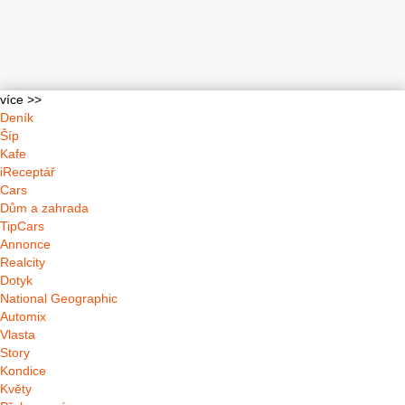
více >>
Deník
Šíp
Kafe
iReceptář
Cars
Dům a zahrada
TipCars
Annonce
Realcity
Dotyk
National Geographic
Automix
Vlasta
Story
Kondice
Květy