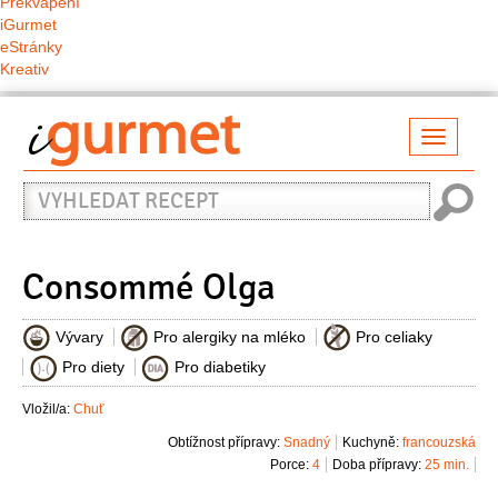
Překvapení
iGurmet
eStránky
Kreativ
Přepno
naviga
Vyhledat
recept
Consommé Olga
Vývary
Pro alergiky na mléko
Pro celiaky
Pro diety
Pro diabetiky
Vložil/a:
Chuť
Obtížnost přípravy:
Snadný
Kuchyně:
francouzská
Porce:
4
Doba přípravy:
25 min.