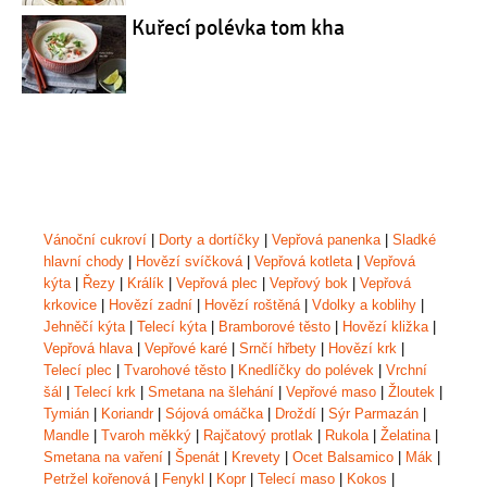
Kuřecí polévka tom kha
Vánoční cukroví
|
Dorty a dortíčky
|
Vepřová panenka
|
Sladké
hlavní chody
|
Hovězí svíčková
|
Vepřová kotleta
|
Vepřová
kýta
|
Řezy
|
Králík
|
Vepřová plec
|
Vepřový bok
|
Vepřová
krkovice
|
Hovězí zadní
|
Hovězí roštěná
|
Vdolky a koblihy
|
Jehněčí kýta
|
Telecí kýta
|
Bramborové těsto
|
Hovězí kližka
|
Vepřová hlava
|
Vepřové karé
|
Srnčí hřbety
|
Hovězí krk
|
Telecí plec
|
Tvarohové těsto
|
Knedlíčky do polévek
|
Vrchní
šál
|
Telecí krk
|
Smetana na šlehání
|
Vepřové maso
|
Žloutek
|
Tymián
|
Koriandr
|
Sójová omáčka
|
Droždí
|
Sýr Parmazán
|
Mandle
|
Tvaroh měkký
|
Rajčatový protlak
|
Rukola
|
Želatina
|
Smetana na vaření
|
Špenát
|
Krevety
|
Ocet Balsamico
|
Mák
|
Petržel kořenová
|
Fenykl
|
Kopr
|
Telecí maso
|
Kokos
|