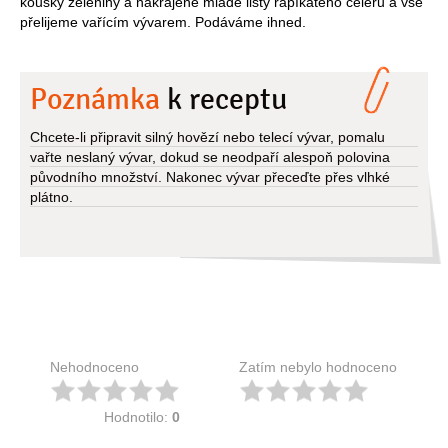
kousky zeleniny a nakrájené mladé listy řapíkatého celeru a vše
přelijeme vařícím vývarem. Podáváme ihned.
Poznámka
k receptu
Chcete-li připravit silný hovězí nebo telecí vývar, pomalu
vařte neslaný vývar, dokud se neodpaří alespoň polovina
původního množství. Nakonec vývar přeceďte přes vlhké
plátno.
Nehodnoceno
Zatím nebylo hodnoceno
Hodnotilo:
0