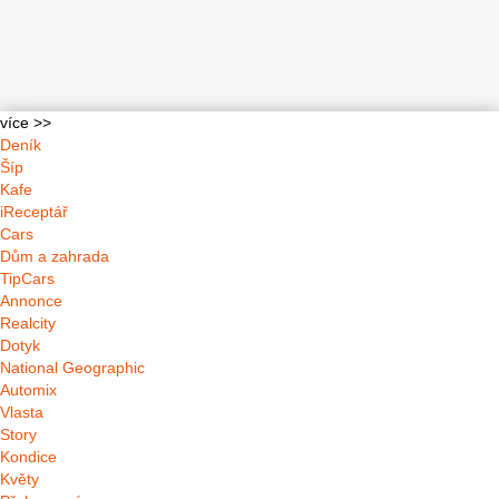
více >>
Deník
Šíp
Kafe
iReceptář
Cars
Dům a zahrada
TipCars
Annonce
Realcity
Dotyk
National Geographic
Automix
Vlasta
Story
Kondice
Květy