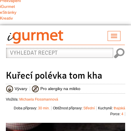
Překvapení
iGurmet
eStránky
Kreativ
Přepno
naviga
Vyhledat
recept
Kuřecí polévka tom kha
Vývary
Pro alergiky na mléko
Vložil/a:
Michaela Flossmannová
Doba přípravy:
30 min.
Obtížnost přípravy:
Střední
Kuchyně:
thajská
Porce:
4