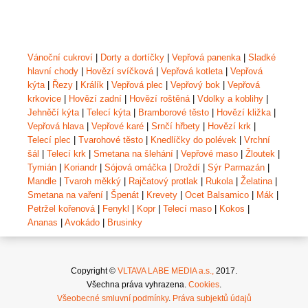
Vánoční cukroví
|
Dorty a dortíčky
|
Vepřová panenka
|
Sladké
hlavní chody
|
Hovězí svíčková
|
Vepřová kotleta
|
Vepřová
kýta
|
Řezy
|
Králík
|
Vepřová plec
|
Vepřový bok
|
Vepřová
krkovice
|
Hovězí zadní
|
Hovězí roštěná
|
Vdolky a koblihy
|
Jehněčí kýta
|
Telecí kýta
|
Bramborové těsto
|
Hovězí kližka
|
Vepřová hlava
|
Vepřové karé
|
Srnčí hřbety
|
Hovězí krk
|
Telecí plec
|
Tvarohové těsto
|
Knedlíčky do polévek
|
Vrchní
šál
|
Telecí krk
|
Smetana na šlehání
|
Vepřové maso
|
Žloutek
|
Tymián
|
Koriandr
|
Sójová omáčka
|
Droždí
|
Sýr Parmazán
|
Mandle
|
Tvaroh měkký
|
Rajčatový protlak
|
Rukola
|
Želatina
|
Smetana na vaření
|
Špenát
|
Krevety
|
Ocet Balsamico
|
Mák
|
Petržel kořenová
|
Fenykl
|
Kopr
|
Telecí maso
|
Kokos
|
Ananas
|
Avokádo
|
Brusinky
Copyright ©
VLTAVA LABE MEDIA a.s.,
2017.
Všechna práva vyhrazena.
Cookies
.
Všeobecné smluvní podmínky
.
Práva subjektů údajů