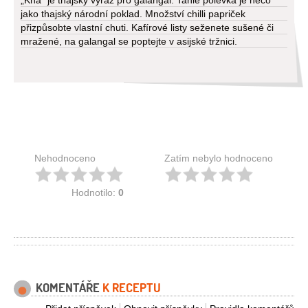
„Kha“ je thajský výraz pro galangal. Tahle polévka je něco
jako thajský národní poklad. Množství chilli papriček
přizpůsobte vlastní chuti. Kafírové listy seženete sušené či
mražené, na galangal se poptejte v asijské tržnici.
Nehodnoceno
Zatím nebylo hodnoceno
Hodnotilo:
0
KOMENTÁŘE
K RECEPTU