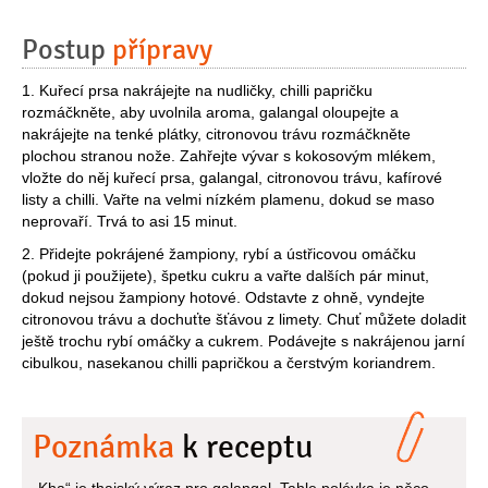
Postup
přípravy
1. Kuřecí prsa nakrájejte na nudličky, chilli papričku
rozmáčkněte, aby uvolnila aroma, galangal oloupejte a
nakrájejte na tenké plátky, citronovou trávu rozmáčkněte
plochou stranou nože. Zahřejte vývar s kokosovým mlékem,
vložte do něj kuřecí prsa, galangal, citronovou trávu, kafírové
listy a chilli. Vařte na velmi nízkém plamenu, dokud se maso
neprovaří. Trvá to asi 15 minut.
2. Přidejte pokrájené žampiony, rybí a ústřicovou omáčku
(pokud ji použijete), špetku cukru a vařte dalších pár minut,
dokud nejsou žampiony hotové. Odstavte z ohně, vyndejte
citronovou trávu a dochuťte šťávou z limety. Chuť můžete doladit
ještě trochu rybí omáčky a cukrem. Podávejte s nakrájenou jarní
cibulkou, nasekanou chilli papričkou a čerstvým koriandrem.
Poznámka
k receptu