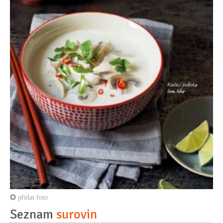
přidat foto
Seznam
surovin