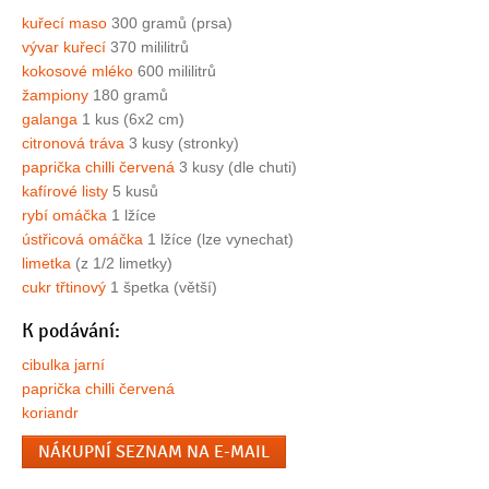
kuřecí maso
300 gramů (prsa)
vývar kuřecí
370 mililitrů
kokosové mléko
600 mililitrů
žampiony
180 gramů
galanga
1 kus (6x2 cm)
citronová tráva
3 kusy (stronky)
paprička chilli červená
3 kusy (dle chuti)
kafírové listy
5 kusů
rybí omáčka
1 lžíce
ústřicová omáčka
1 lžíce (lze vynechat)
limetka
(z 1/2 limetky)
cukr třtinový
1 špetka (větší)
K podávání:
cibulka jarní
paprička chilli červená
koriandr
NÁKUPNÍ SEZNAM NA E-MAIL