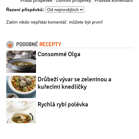
Přidat příspěvek
Obnovit příspěvky
Pravidla komentářů
Řazení příspěvků:
Zatím nikdo nepřidal komentář, můžete být první!
PODOBNÉ
RECEPTY
Consommé Olga
Drůbeží vývar se zeleninou a
kuřecími knedlíčky
Rychlá rybí polévka