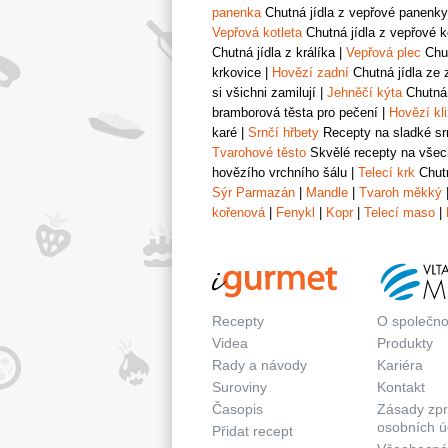
panenka
Chutná jídla z vepřové panenky
Vepřová kotleta
Chutná jídla z vepřové k
Chutná jídla z králíka
|
Vepřová plec
Chut
krkovice
|
Hovězí zadní
Chutná jídla ze 
si všichni zamilují
|
Jehněčí kýta
Chutná 
bramborová těsta pro pečení
|
Hovězí kl
karé
|
Srnčí hřbety
Recepty na sladké srn
Tvarohové těsto
Skvělé recepty na všech
hovězího vrchního šálu
|
Telecí krk
Chutn
Sýr Parmazán
|
Mandle
|
Tvaroh měkký
kořenová
|
Fenykl
|
Kopr
|
Telecí maso
|
Recepty
O společno
Videa
Produkty
Rady a návody
Kariéra
Suroviny
Kontakt
Časopis
Zásady zp
osobních ú
Přidat recept