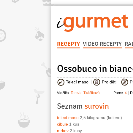
RECEPTY
VIDEO RECEPTY
RA
Ossobuco in bianc
Telecí maso
Pro děti
P
Vložil/a:
Terezie Tkáčiková
Porce:
4
D
Seznam
surovin
telecí maso
2,5 kilogramu (koleno)
cibule
1 kus
mrkev
2 kusy