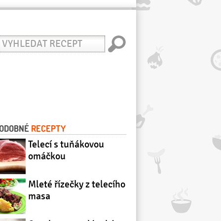
yhledat
ecept
ODOBNÉ
RECEPTY
Telecí s tuňákovou
omáčkou
Mleté řízečky z telecího
masa