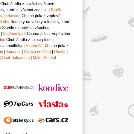
Chutná jídla z hovězí svíčkové
|
y, které si všichni zamilují
|
Králík
vá krkovice
Chutná jídla z vepřové
oblihy
Recepty na vdolky a koblihy, které
o
Skvělé recepty na všechna
|
Vepřové karé
Chutná jídla z vepřového
lec
Chutná jídla z telecí plece
|
 na knedlíčky
|
Vrchní šál
Chutná jídla z
án
|
Koriandr
|
Sójová omáčka
|
Droždí
|
|
Ocet Balsamico
|
Mák
|
Petržel