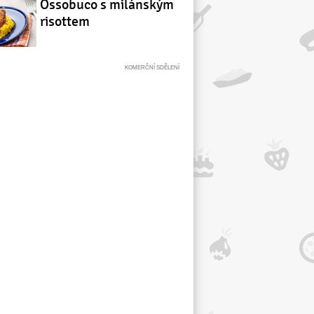
Ossobuco s milánským
risottem