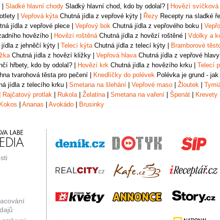
|
Sladké hlavní chody
Sladký hlavní chod, kdo by odolal?
|
Hovězí svíčková
otlety
|
Vepřová kýta
Chutná jídla z vepřové kýty
|
Řezy
Recepty na sladké řez
ná jídla z vepřové plece
|
Vepřový bok
Chutná jídla z vepřového boku
|
Vepřo
zadního hovězího
|
Hovězí roštěná
Chutná jídla z hovězí roštěné
|
Vdolky a k
jídla z jehněčí kýty
|
Telecí kýta
Chutná jídla z telecí kýty
|
Bramborové těst
ižka
Chutná jídla z hovězí kližky
|
Vepřová hlava
Chutná jídla z vepřové hlavy
čí hřbety, kdo by odolal?
|
Hovězí krk
Chutná jídla z hovězího krku
|
Telecí p
na tvarohová těsta pro pečení
|
Knedlíčky do polévek
Polévka je grund - jak
á jídla z telecího krku
|
Smetana na šlehání
|
Vepřové maso
|
Žloutek
|
Tymi
|
Rajčatový protlak
|
Rukola
|
Želatina
|
Smetana na vaření
|
Špenát
|
Krevety
Kokos
|
Ananas
|
Avokádo
|
Brusinky
sti
racování
dajů