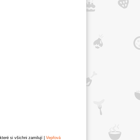
teré si všichni zamilují
|
Vepřová