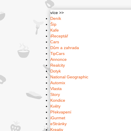
více >>
Deník
Šíp
Kafe
iReceptář
Cars
Dům a zahrada
TipCars
Annonce
Realcity
Dotyk
National Geographic
Automix
Vlasta
Story
Kondice
Květy
Překvapení
iGurmet
eStránky
Kreativ