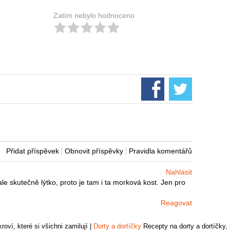
Zatím nebylo hodnoceno
Přidat příspěvek
Obnovit příspěvky
Pravidla komentářů
Nahlásit
ale skutečně lýtko, proto je tam i ta morková kost. Jen pro
Reagovat
oví, které si všichni zamilují
|
Dorty a dortíčky
Recepty na dorty a dortíčky, k