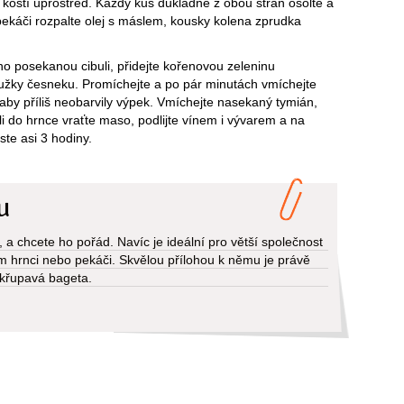
kostí uprostřed. Každý kus důkladně z obou stran osolte a
ekáči rozpalte olej s máslem, kousky kolena zprudka
o posekanou cibuli, přidejte kořenovou zeleninu
oužky česneku. Promíchejte a po pár minutách vmíchejte
by příliš neobarvily výpek. Vmíchejte nasekaný tymián,
íli do hrnce vraťte maso, podlijte vínem i vývarem a na
te asi 3 hodiny.
u
, a chcete ho pořád. Navíc je ideální pro větší společnost
ém hrnci nebo pekáči. Skvělou přílohou k němu je právě
i křupavá bageta.