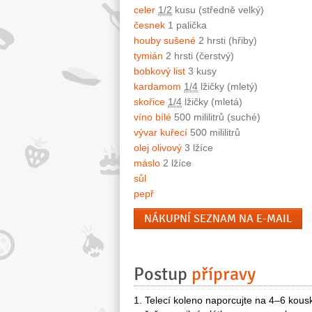
celer
1/2
kusu (středně velký)
česnek
1 palička
houby sušené
2 hrsti (hřiby)
tymián
2 hrsti (čerstvý)
bobkový list
3 kusy
kardamom
1/4
lžičky (mletý)
skořice
1/4
lžičky (mletá)
víno bílé
500 mililitrů (suché)
vývar kuřecí
500 mililitrů
olej olivový
3 lžíce
máslo
2 lžíce
sůl
pepř
NÁKUPNÍ SEZNAM NA E-MAIL
Postup
přípravy
1. Telecí koleno naporcujte na 4–6 kousk