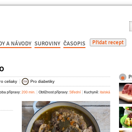
V
r
Přidat recept
DY A NÁVODY
SUROVINY
ČASOPIS
o
P
ro celiaky
Pro diabetiky
oba přípravy:
200 min.
Obtížnost přípravy:
Střední
Kuchyně:
italská