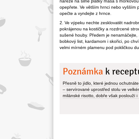
nařeže na silné plátky masa s morkovou 
opepřete. Ve větším hrnci nebo vyšším p
opečte a vyndejte z hrnce.
2. Ve výpeku nechte zesklovatět nadrobn
pokrájenou na kostičky a rozdrcené str
sušené houby. Předem je nenamáčejte, a
bobkový list, kardamom i skořici, po chv
velmi mírném plamenu pod pokličkou dus
Poznámka
k recept
Přesně to jídlo, které jednou ochutnáte
– servírované uprostřed stolu ve velk
milánské risotto, dobře však poslouží 