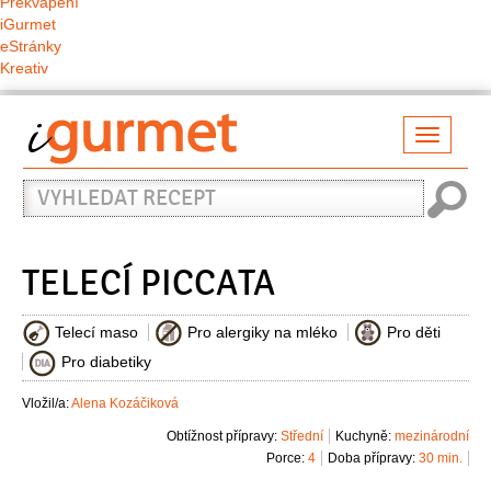
Překvapení
iGurmet
eStránky
Kreativ
Přepno
naviga
Vyhledat
recept
TELECÍ PICCATA
Telecí maso
Pro alergiky na mléko
Pro děti
Pro diabetiky
Vložil/a:
Alena Kozáčiková
Obtížnost přípravy:
Střední
Kuchyně:
mezinárodní
Porce:
4
Doba přípravy:
30 min.