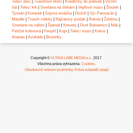
Telecí plec
|
Tvarohové těsto
|
Knedlíčky do polévek
|
Vrchní
šál
|
Telecí krk
|
Smetana na šlehání
|
Vepřové maso
|
Žloutek
|
Tymián
|
Koriandr
|
Sójová omáčka
|
Droždí
|
Sýr Parmazán
|
Mandle
|
Tvaroh měkký
|
Rajčatový protlak
|
Rukola
|
Želatina
|
Smetana na vaření
|
Špenát
|
Krevety
|
Ocet Balsamico
|
Mák
|
Petržel kořenová
|
Fenykl
|
Kopr
|
Telecí maso
|
Kokos
|
Ananas
|
Avokádo
|
Brusinky
Copyright ©
VLTAVA LABE MEDIA a.s.,
2017.
Všechna práva vyhrazena.
Cookies
.
Všeobecné smluvní podmínky
.
Práva subjektů údajů