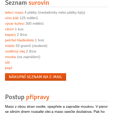
Seznam
surovin
telecí maso
4 plátky (medailonky nebo plátky kýty)
víno bílé
125 mililitrů
vývar kuřecí
300 mililitrů
citron
1 kus
kapary
2 lžíce
petržel hladkolistá
1 hrst
máslo
50 gramů (studené)
rostlinný olej
2 lžíce
mouka
(na zaprášení)
sůl
pepř
NÁKUPNÍ SEZNAM NA E-MAIL
Postup
přípravy
Maso z obou stran osolte, opepřete a zaprašte moukou. V pánvi
se silným dnem rozpalte olej a maso opečte dozlatova. Pak ho