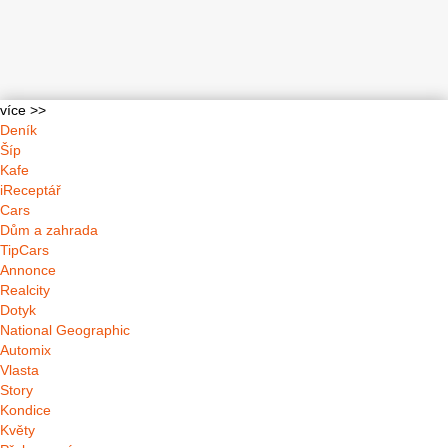
více >>
Deník
Šíp
Kafe
iReceptář
Cars
Dům a zahrada
TipCars
Annonce
Realcity
Dotyk
National Geographic
Automix
Vlasta
Story
Kondice
Květy