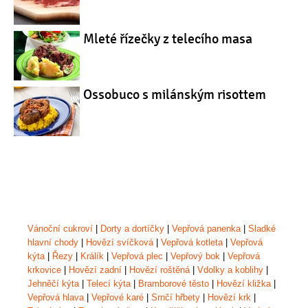
Mleté řízečky z telecího masa
Ossobuco s milánským risottem
Vánoční cukroví
|
Dorty a dortíčky
|
Vepřová panenka
|
Sladké
hlavní chody
|
Hovězí svíčková
|
Vepřová kotleta
|
Vepřová
kýta
|
Řezy
|
Králík
|
Vepřová plec
|
Vepřový bok
|
Vepřová
krkovice
|
Hovězí zadní
|
Hovězí roštěná
|
Vdolky a koblihy
|
Jehněčí kýta
|
Telecí kýta
|
Bramborové těsto
|
Hovězí kližka
|
Vepřová hlava
|
Vepřové karé
|
Srnčí hřbety
|
Hovězí krk
|