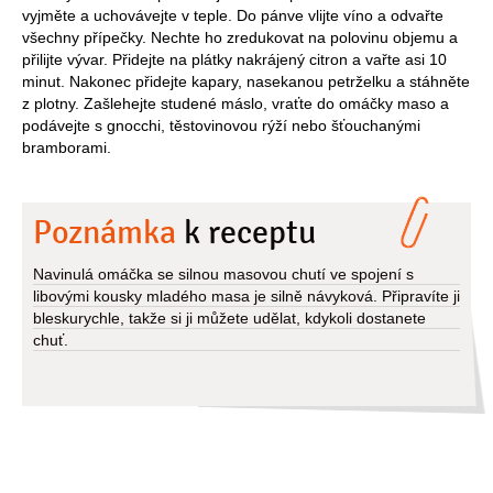
vyjměte a uchovávejte v teple. Do pánve vlijte víno a odvařte
všechny přípečky. Nechte ho zredukovat na polovinu objemu a
přilijte vývar. Přidejte na plátky nakrájený citron a vařte asi 10
minut. Nakonec přidejte kapary, nasekanou petrželku a stáhněte
z plotny. Zašlehejte studené máslo, vraťte do omáčky maso a
podávejte s gnocchi, těstovinovou rýží nebo šťouchanými
bramborami.
Poznámka
k receptu
Navinulá omáčka se silnou masovou chutí ve spojení s
libovými kousky mladého masa je silně návyková. Připravíte ji
bleskurychle, takže si ji můžete udělat, kdykoli dostanete
chuť.